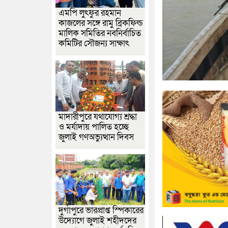
এমপি লুৎফুর রহমান
কাজলের সঙ্গে রামু ব্রিকফিল্ড
মালিক সমিতির নবনির্বাচিত
কমিটির সৌজন্য সাক্ষাৎ
মাদারীপুরে যথাযোগ্য শ্রদ্ধা
ও মর্যাদায় পালিত হচ্ছে
জুলাই গণঅভ্যুত্থান দিবস
দুর্গাপুরে ভারপ্রাপ্ত স্পিকারের
উদ্যোগে জুলাই শহীদদের