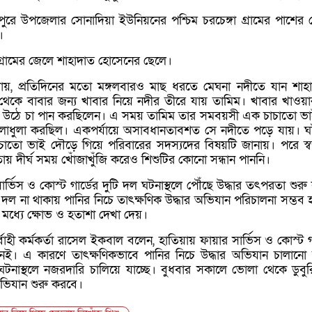
দুপুরে উপজেলার সোনাদিয়া ইউনিয়নের পশ্চিম চরচেঙ্গা গ্রামের পাশের 
।
্রামের জেলে শাহাদাত হোসেনের ছেলে।
না যায়, প্রতিদিনের মতো মঙ্গলবারও মাছ ধরতে মেঘনা নদীতে যান শাহ
 থেকে বাবার জন্য খাবার নিয়ে নদীর তীরে যায় তামিম। খাবার খাওয়
ে উঠে চা পান করছিলেন। এ সময় তামিম তার সমবয়সী এক চাচাতো ভ
খেলাধুলা করছিল। একপর্যায়ে অসাবধানতাবশত সে নদীতে পড়ে যায়। ঘ
চাচাতো ভাই দৌড়ে গিয়ে পরিবারের সদস্যদের বিষয়টি জানায়। পরে স্
ায় দীর্ঘ সময় খোঁজাখুঁজি করেও শিশুটির কোনো সন্ধান পাননি।
্ভিস ও কোস্ট গার্ডের দুটি দল ঘটনাস্থলে পৌঁছে উদ্ধার তৎপরতা শুরু
 দল না থাকায় পানির নিচে তাৎক্ষণিক উদ্ধার অভিযান পরিচালনা সম্ভব 
 মধ্যে ক্ষোভ ও হতাশা দেখা দেয়।
বাহী কর্মকর্তা রাসেল ইকবাল বলেন, হাতিয়ায় ফায়ার সার্ভিস ও কোস্ট গা
েই। এ কারণে তাৎক্ষণিকভাবে পানির নিচে উদ্ধার অভিযান চালানো 
 ঘটনাস্থলে নজরদারি চালিয়ে যাচ্ছে। বুধবার সকালে ভোলা থেকে ডুবু
র অভিযান শুরু করবে।