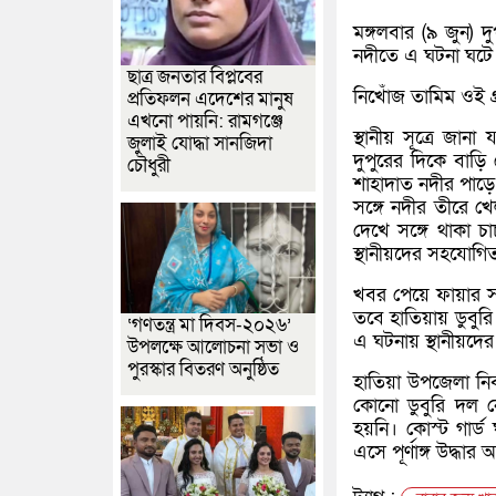
মঙ্গলবার (৯ জুন) 
নদীতে এ ঘটনা ঘটে
ছাত্র জনতার বিপ্লবের
নিখোঁজ তামিম ওই গ
প্রতিফলন এদেশের মানুষ
এখনো পায়নি: রামগঞ্জে
স্থানীয় সূত্রে জা
জুলাই যোদ্ধা সানজিদা
দুপুরের দিকে বাড়ি
চৌধুরী
শাহাদাত নদীর পাড়
সঙ্গে নদীর তীরে 
দেখে সঙ্গে থাকা 
স্থানীয়দের সহযোগিত
খবর পেয়ে ফায়ার সার
তবে হাতিয়ায় ডুবুরি
‘গণতন্ত্র মা দিবস-২০২৬’
এ ঘটনায় স্থানীয়দের
উপলক্ষে আলোচনা সভা ও
পুরস্কার বিতরণ অনুষ্ঠিত
হাতিয়া উপজেলা নির্
কোনো ডুবুরি দল ন
হয়নি। কোস্ট গার্ড
এসে পূর্ণাঙ্গ উদ্ধা