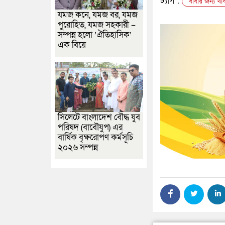
ট্যাগ :
বাবার জন্য খা
যমজ কনে, যমজ বর, যমজ
পুরোহিত, যমজ সহকারী –
সম্পন্ন হলো ‘ঐতিহাসিক’
এক বিয়ে
সিলেটে বাংলাদেশ বৌদ্ধ যুব
পরিষদ (বাবৌযুপ) এর
বার্ষিক বৃক্ষরোপণ কর্মসূচি
২০২৬ সম্পন্ন