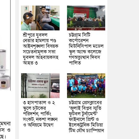
শ্রীপুরে যুবদল
চট্টগ্রাম সিটি
নেতার হামলায় পণ্ড
কর্পোরেশন
আইনশৃঙ্খলা বিষয়ক
মিউনিসিপাল মডেল
সচেতনামূলক সভা
স্কুল অ্যান্ড কলেজে
যুবদল আহবায়কসহ
গণঅভ্যুত্থান দিবস
আহত ৩
পালিত
৩ হাসপাতাল ও ২
চট্টগ্রাম প্রেসক্লাবের
স্কুলে চউকের
‘জুলাই বিপ্লব স্মৃতি
পরিদর্শন, পার্কিং
ফুটবল টুর্নামেন্ট’
সংকট, নকশা লঙ্ঘন
ফাইনালে প্রিন্ট ও
মেঘনা
ও অনিয়মে উদ্বেগ
ইলেকট্রনিক মিডিয়া
ভিস ও
টিম যৌথ চ্যাম্পিয়ান
ছে।