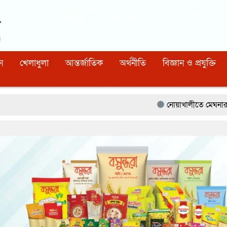
Dhaka
04:40:58 AM
, Friday, 7 August 2026
নিবন্ধন নাম্বারঃ ১১০, সিরিয়াল নাম্বারঃ ১৫৪, কোড নাম্বারঃ ৯২
ন
খেলাধুলা
আন্তর্জাতিক
অর্থনীতি
বিজ্ঞান ও প্রযুক্তি
নোয়াখালীতে মেঘনার ভাঙনরোধে জিও ব্যাগ 