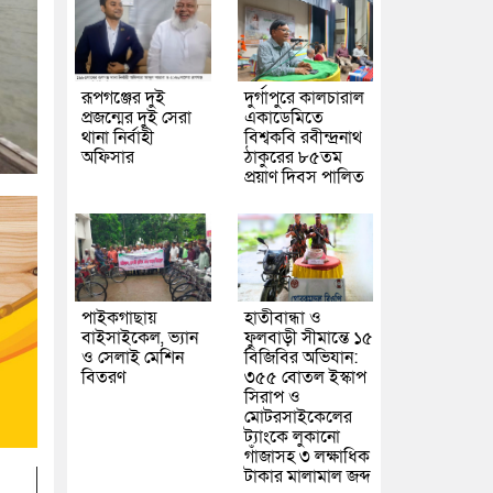
রূপগঞ্জের দুই
দুর্গাপুরে কালচারাল
প্রজন্মের দুই সেরা
একাডেমিতে
থানা নির্বাহী
বিশ্বকবি রবীন্দ্রনাথ
অফিসার
ঠাকুরের ৮৫তম
প্রয়াণ দিবস পালিত
পাইকগাছায়
হাতীবান্ধা ও
বাইসাইকেল, ভ্যান
ফুলবাড়ী সীমান্তে ১৫
ও সেলাই মেশিন
বিজিবির অভিযান:
বিতরণ
৩৫৫ বোতল ইস্কাপ
সিরাপ ও
মোটরসাইকেলের
ট্যাংকে লুকানো
গাঁজাসহ ৩ লক্ষাধিক
টাকার মালামাল জব্দ