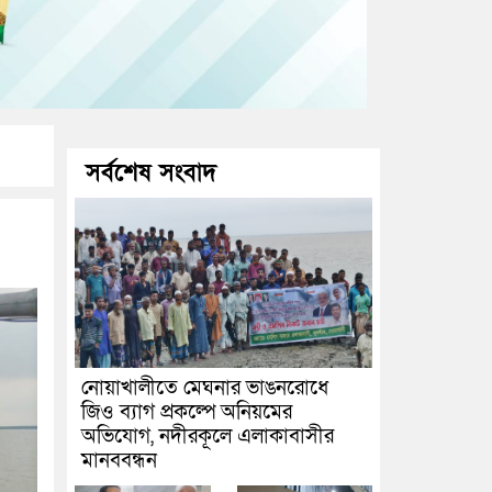
সর্বশেষ সংবাদ
নোয়াখালীতে মেঘনার ভাঙনরোধে
জিও ব্যাগ প্রকল্পে অনিয়মের
অভিযোগ, নদীরকূলে এলাকাবাসীর
মানববন্ধন