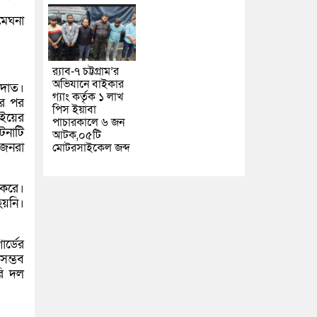
মেঘনা
র‌্যাব-৭ চট্টগ্রাম’র
অভিযানে বাইকার
াদাত।
গ্যাং কর্তৃক ১ লাখ
ার পর
পিস ইয়াবা
াইয়ের
পাচারকালে ৬ জন
টনাটি
আটক,০৫টি
বজনরা
মোটরসাইকেল জব্দ
 করে।
হয়নি।
র্ডের
সম্ভব
রি দল