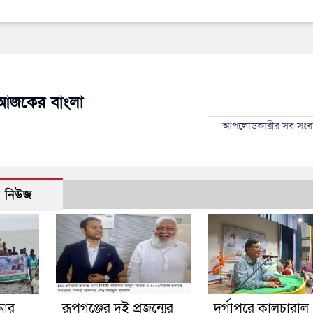
আজকের বাংলা
আপলোডকারীর সব সংব
ো নিউজ
নার
রূপগঞ্জের দুই প্রজন্মের
দুর্গাপুরে কালচারাল