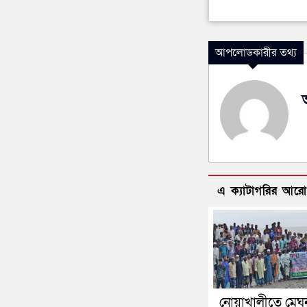
আপলোডকারীর তথ্য
এ ক্যাটাগরির আর
নোয়াখালীতে মেঘ