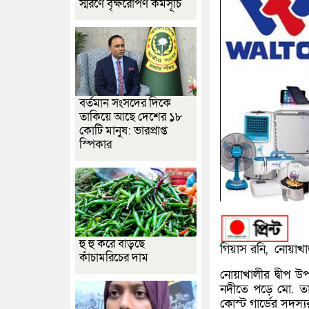
স্মরণে বৃক্ষরোপণ কর্মসূচি
বর্তমান সংসদের দিকে
তাকিয়ে আছে দেশের ১৮
কোটি মানুষ: ভারপ্রাপ্ত
স্পিকার
হু হু করে বাড়ছে
গিয়াস রনি, নোয়াখাল
কাঁচামরিচের দাম
নোয়াখালীর দ্বীপ উ
নদীতে পড়ে মো. তা
কোস্ট গার্ডের সদস্