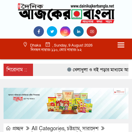
Dhaka
, Sunday, 9 August 2026
নিবন্ধন নাম্বারঃ ১১০, কোড নাম্বারঃ ৯২
শিরোনাম ::
খেলাধুলা ও বই পড়ার মাধ্যমে আগামী প
প্রচ্ছদ
All Categories
,
চট্টগ্রাম
,
সারাদেশ