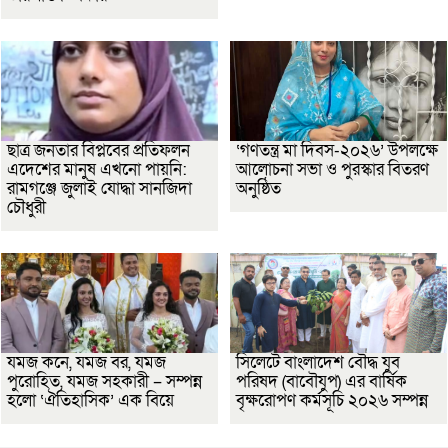
ছাত্র জনতার বিপ্লবের প্রতিফলন
‘গণতন্ত্র মা দিবস-২০২৬’ উপলক্ষে
এদেশের মানুষ এখনো পায়নি:
আলোচনা সভা ও পুরস্কার বিতরণ
রামগঞ্জে জুলাই যোদ্ধা সানজিদা
অনুষ্ঠিত
চৌধুরী
যমজ কনে, যমজ বর, যমজ
সিলেটে বাংলাদেশ বৌদ্ধ যুব
পুরোহিত, যমজ সহকারী – সম্পন্ন
পরিষদ (বাবৌযুপ) এর বার্ষিক
হলো ‘ঐতিহাসিক’ এক বিয়ে
বৃক্ষরোপণ কর্মসূচি ২০২৬ সম্পন্ন