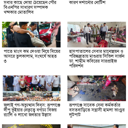
সবার কাছে দোয়া চেয়েছেন পৌর
কারণ দর্শানোর নোটিশ
বিএনপির সাধারণ সম্পাদক
খন্দকার মোতালিব
পাতে মাংস কম দেওয়া নিয়ে বিয়ের
হাসপাতালের সেবার মানোন্নয়ন ও
আসরে তুলকালাম, সংঘর্ষে আহত
পরিচ্ছন্নতায় মাগুরায় সিভিল সার্জন
৩
ডা. শামীম কবিরের সারপ্রাইজ
পরিদর্শন
জুলাই গণ-অভ্যুত্থান দিবস: রূপগঞ্জে
রূপগঞ্জে সাবেক সেনা কর্মকর্তার
দীপু ভূঁইয়ার নেতৃত্বে বর্ণাঢ্য বিজয়
বসতবাড়িতে সন্ত্রাসী হামলা ভাংচুর
র‌্যালি ও লাখো জনতার উল্লাস
লুটপাট