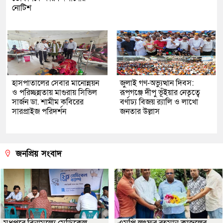
নোটিশ
হাসপাতালের সেবার মানোন্নয়ন
জুলাই গণ-অভ্যুত্থান দিবস:
ও পরিচ্ছন্নতায় মাগুরায় সিভিল
রূপগঞ্জে দীপু ভূঁইয়ার নেতৃত্বে
সার্জন ডা. শামীম কবিরের
বর্ণাঢ্য বিজয় র‌্যালি ও লাখো
সারপ্রাইজ পরিদর্শন
জনতার উল্লাস
জনপ্রিয় সংবাদ