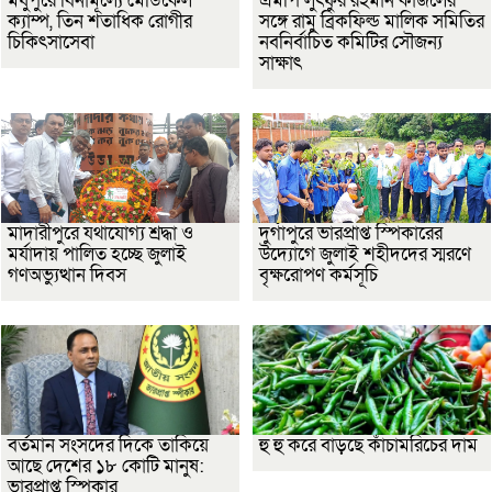
মধুপুরে বিনামূল্যে মেডিকেল
এমপি লুৎফুর রহমান কাজলের
ক্যাম্প, তিন শতাধিক রোগীর
সঙ্গে রামু ব্রিকফিল্ড মালিক সমিতির
চিকিৎসাসেবা
নবনির্বাচিত কমিটির সৌজন্য
সাক্ষাৎ
মাদারীপুরে যথাযোগ্য শ্রদ্ধা ও
দুর্গাপুরে ভারপ্রাপ্ত স্পিকারের
মর্যাদায় পালিত হচ্ছে জুলাই
উদ্যোগে জুলাই শহীদদের স্মরণে
গণঅভ্যুত্থান দিবস
বৃক্ষরোপণ কর্মসূচি
বর্তমান সংসদের দিকে তাকিয়ে
হু হু করে বাড়ছে কাঁচামরিচের দাম
আছে দেশের ১৮ কোটি মানুষ:
ভারপ্রাপ্ত স্পিকার