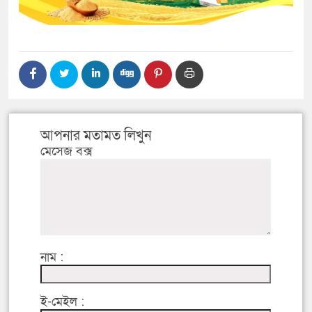
আপনার মতামত লিখুন
মেসেজ বক্স
নাম :
ই-মেইল :