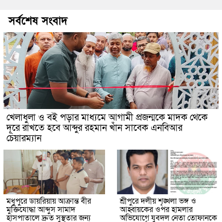
সর্বশেষ সংবাদ
খেলাধুলা ও বই পড়ার মাধ্যমে আগামী প্রজন্মকে মাদক থেকে
দূরে রাখতে হবে আব্দুর রহমান খাঁন সাবেক এনবিআর
চেয়ারম্যান
মধুপুরে ডায়রিয়ায় আক্রান্ত বীর
শ্রীপুরে দলীয় শৃঙ্খলা ভঙ্গ ও
মুক্তিযোদ্ধা আব্দুস সামাদ
আহ্বায়কের ওপর হামলার
হাসপাতালে দ্রুত সুস্থতার জন্য
অভিযোগে যুবদল নেতা তোফানকে