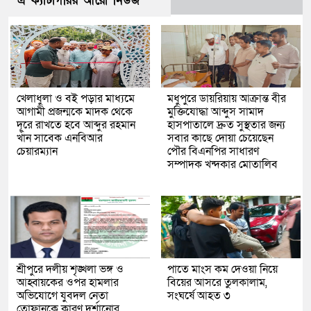
এ ক্যাটাগরির আরো নিউজ
খেলাধুলা ও বই পড়ার মাধ্যমে
মধুপুরে ডায়রিয়ায় আক্রান্ত বীর
আগামী প্রজন্মকে মাদক থেকে
মুক্তিযোদ্ধা আব্দুস সামাদ
দূরে রাখতে হবে আব্দুর রহমান
হাসপাতালে দ্রুত সুস্থতার জন্য
খাঁন সাবেক এনবিআর
সবার কাছে দোয়া চেয়েছেন
চেয়ারম্যান
পৌর বিএনপির সাধারণ
সম্পাদক খন্দকার মোতালিব
শ্রীপুরে দলীয় শৃঙ্খলা ভঙ্গ ও
পাতে মাংস কম দেওয়া নিয়ে
আহ্বায়কের ওপর হামলার
বিয়ের আসরে তুলকালাম,
অভিযোগে যুবদল নেতা
সংঘর্ষে আহত ৩
তোফানকে কারণ দর্শানোর