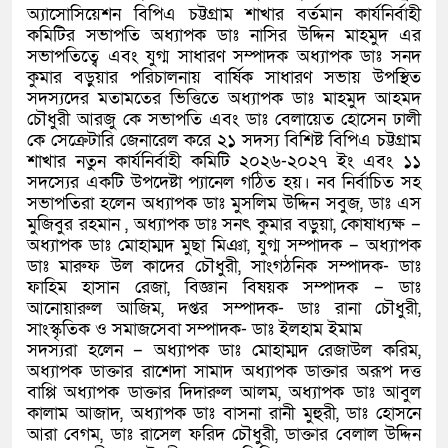
অ্যাসোসিয়েশন বিপিএ চট্টগ্রাম শাখার বর্তমান কার্যনির্বাহী
কমিটির সভাপতি অধ্যাপক ডাঃ নাসির উদ্দিন মাহমুদ এর
সভাপতিত্বে এবং যুগ্ম সাধারণ সম্পাদক অধ্যাপক ডাঃ সনদ
কুমার বড়ুয়ার পরিচালনায় বার্ষিক সাধারণ সভায় উপস্থিত
সদস্যদের মতামতের ভিত্তিতে অধ্যাপক ডাঃ মাহমুদ আহমদ
চৌধুরী আরজু কে সভাপতি এবং ডাঃ বেলায়েত হোসেন ঢালী
কে সেক্রেটারি জেনারেল করে ২১ সদস্য বিশিষ্ট বিপিএ চট্টগ্রাম
শাখার নতুন কার্যনির্বাহী কমিটি ২০২৬-২০২৭ ইং এবং ১১
সদস্যের একটি উপদেষ্টা প্যানেল গঠিত হয়। নব নির্বাচিত সহ
সভাপতিরা হলেন অধ্যাপক ডাঃ মুসলিম উদ্দিন সবুজ, ডাঃ এস
মুজিবুর রহমান , অধ্যাপক ডাঃ সনৎ কুমার বড়ুয়া, কোষাধ্যক্ষ –
অধ্যাপক ডাঃ মোহাম্মদ মুছা মিঞা, যুগ্ম সম্পাদক – অধ্যাপক
ডাঃ মারুফ উল কাদের চৌধুরী, সাংগঠনিক সম্পাদক- ডাঃ
ফাহিম হাসান রেজা, বিজ্ঞান বিষয়ক সম্পাদক – ডাঃ
আনোয়ারুল আজিম, দপ্তর সম্পাদক- ডাঃ রানা চৌধুরী,
সাংস্কৃতিক ও সমাজসেবা সম্পাদক- ডাঃ ইলহাম ইমাম
সদস্যরা হলেন – অধ্যাপক ডাঃ মোহাম্মদ রেজাউল করিম,
অধ্যাপক ডাক্তার রাশেদা সামাদ অধ্যাপক ডাক্তার অরূপ দত্ত
বাপ্পি অধ্যাপক ডাক্তার দিদারুল আলম, অধ্যাপক ডাঃ আবুল
কালাম আজাদ, অধ্যাপক ডাঃ বাসনা রানী মুহুরী, ডাঃ হোসনে
আরা বেগম, ডাঃ রাসেল ফরিদ চৌধুরী, ডাক্তার বেলাল উদ্দিন