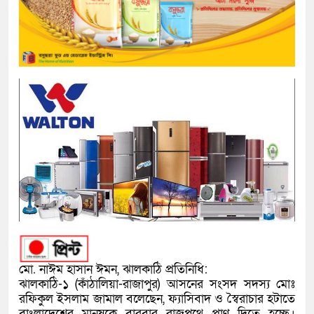
মো. নাঈম হাসান ঈমন, ঝালকাঠি প্রতিনিধি:
ঝালকাঠি-১ (কাঁঠালিয়া-রাজাপুর) আসনের সংসদ সদস্য মোঃ
রফিকুল ইসলাম জামাল বলেছেন, ফ্যাসিবাদ ও স্বৈরাচার হটাতে
বাংলাদেশের মানুষকে বারবার রাজপথে প্রাণ দিতে হচ্ছে।