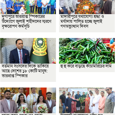
দুর্গাপুরে ভারপ্রাপ্ত স্পিকারের
মাদারীপুরে যথাযোগ্য শ্রদ্ধা ও
উদ্যোগে জুলাই শহীদদের স্মরণে
মর্যাদায় পালিত হচ্ছে জুলাই
বৃক্ষরোপণ কর্মসূচি
গণঅভ্যুত্থান দিবস
বর্তমান সংসদের দিকে তাকিয়ে
হু হু করে বাড়ছে কাঁচামরিচের দাম
আছে দেশের ১৮ কোটি মানুষ:
ভারপ্রাপ্ত স্পিকার