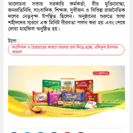
আলোচনা সভায় সরকারি কর্মকর্তা, বীর মুক্তিযোদ্ধা,
জনপ্রতিনিধি, সাংবাদিক, শিক্ষক, সুধীজন ও বিভিন্ন রাজনৈতিক
দলের নেতৃবৃন্দ উপস্থিত ছিলেন। অনুষ্ঠানের শুরুতে ভাষা
শহীদদের স্মরণে এক মিনিট নীরবতা পালন করা হয় এবং শেষে
দোয়া মাহফিল অনুষ্ঠিত হয়।
ট্যাগ :
ফ্যাসিবাদ ও স্বৈরাচারের কারণে বারবার প্রাণ দিতে হচ্ছে: রফিকুল ইসলাম
জামাল