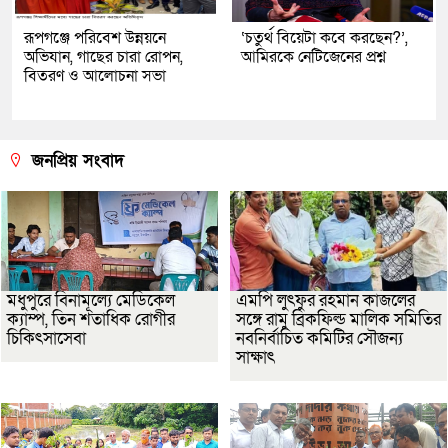
রূপগঞ্জে পরিবেশ উন্নয়নে
‘চতুর্থ বিয়েটা কবে করছেন?’,
অভিযান, গাছের চারা রোপন,
আমিরকে নেটিজেনের প্রশ্ন
বিতরণ ও আলোচনা সভা
জনপ্রিয় সংবাদ
মধুপুরে বিনামূল্যে মেডিকেল
এমপি লুৎফুর রহমান কাজলের
ক্যাম্প, তিন শতাধিক রোগীর
সঙ্গে রামু ব্রিকফিল্ড মালিক সমিতির
চিকিৎসাসেবা
নবনির্বাচিত কমিটির সৌজন্য
সাক্ষাৎ