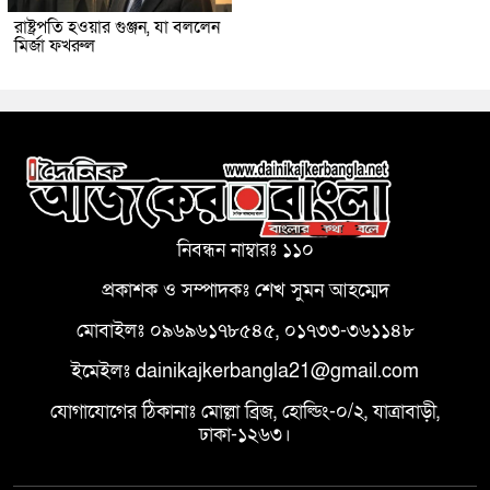
রাষ্ট্রপতি হওয়ার গুঞ্জন, যা বললেন
মির্জা ফখরুল
নিবন্ধন নাম্বারঃ ১১০
প্রকাশক ও সম্পাদকঃ শেখ সুমন আহম্মেদ
মোবাইলঃ ০৯৬৯৬১৭৮৫৪৫, ০১৭৩৩-৩৬১১৪৮
ইমেইলঃ dainikajkerbangla21@gmail.com
যোগাযোগের ঠিকানাঃ মোল্লা ব্রিজ, হোল্ডিং-০/২, যাত্রাবাড়ী,
ঢাকা-১২৬৩।