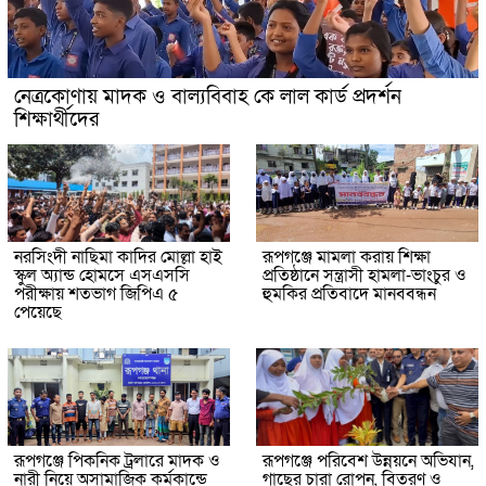
নেত্রকোণায় মাদক ও বাল্যবিবাহ কে লাল কার্ড প্রদর্শন
শিক্ষার্থীদের
নরসিংদী নাছিমা কাদির মোল্লা হাই
রূপগঞ্জে মামলা করায় শিক্ষা
স্কুল অ্যান্ড হোমসে এসএসসি
প্রতিষ্ঠানে সন্ত্রাসী হামলা-ভাংচুর ও
পরীক্ষায় শতভাগ জিপিএ ৫
হুমকির প্রতিবাদে মানববন্ধন
পেয়েছে
রূপগঞ্জে পিকনিক ট্রলারে মাদক ও
রূপগঞ্জে পরিবেশ উন্নয়নে অভিযান,
নারী নিয়ে অসামাজিক কর্মকান্ডে
গাছের চারা রোপন, বিতরণ ও