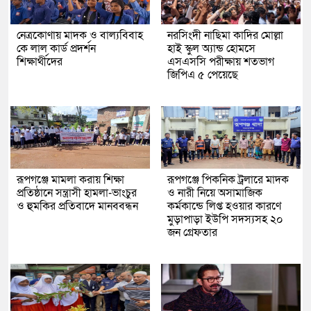
নেত্রকোণায় মাদক ও বাল্যবিবাহ
নরসিংদী নাছিমা কাদির মোল্লা
কে লাল কার্ড প্রদর্শন
হাই স্কুল অ্যান্ড হোমসে
শিক্ষার্থীদের
এসএসসি পরীক্ষায় শতভাগ
জিপিএ ৫ পেয়েছে
রূপগঞ্জে মামলা করায় শিক্ষা
রূপগঞ্জে পিকনিক ট্রলারে মাদক
প্রতিষ্ঠানে সন্ত্রাসী হামলা-ভাংচুর
ও নারী নিয়ে অসামাজিক
ও হুমকির প্রতিবাদে মানববন্ধন
কর্মকান্ডে লিপ্ত হওয়ার কারণে
মুড়াপাড়া ইউপি সদস্যসহ ২০
জন গ্রেফতার