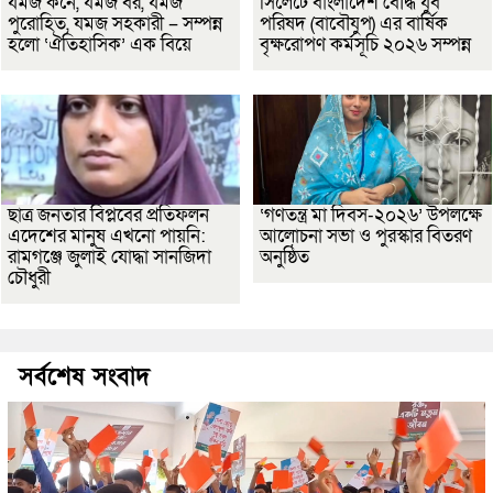
যমজ কনে, যমজ বর, যমজ
সিলেটে বাংলাদেশ বৌদ্ধ যুব
পুরোহিত, যমজ সহকারী – সম্পন্ন
পরিষদ (বাবৌযুপ) এর বার্ষিক
হলো ‘ঐতিহাসিক’ এক বিয়ে
বৃক্ষরোপণ কর্মসূচি ২০২৬ সম্পন্ন
ছাত্র জনতার বিপ্লবের প্রতিফলন
‘গণতন্ত্র মা দিবস-২০২৬’ উপলক্ষে
এদেশের মানুষ এখনো পায়নি:
আলোচনা সভা ও পুরস্কার বিতরণ
রামগঞ্জে জুলাই যোদ্ধা সানজিদা
অনুষ্ঠিত
চৌধুরী
সর্বশেষ সংবাদ