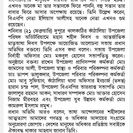
এখনও অনেক মা তার সন্তানকে ফিরে পাননি, বহু সন্তান তার
বাবার ফিরে আসার অপেক্ষায় রয়েছে। তিনি উল্লেখ করেন,
বিএনপি নেতা ইলিয়াস আলীসহ অনেক নেতা এখনও গুম
রয়েছেন।
শনিবার (২১ ফেব্রুয়ারি) দুপুরে ঝালকাঠির কাঁঠালিয়া উপজেলা
পরিষদ অডিটরিয়ামে মহান শহীদ দিবস ও আন্তর্জাতিক
মাতৃভাষা দিবস উপলক্ষে আয়োজিত আলোচনা সভায় প্রধান
অতিথির বক্তব্যে তিনি এসব কথা বলেন। সভায় উপজেলা
নির্বাহী অফিসার মোঃ মকবুল হোসেন সভাপতিত্ব করেন।
অনুষ্ঠানে বক্তব্য রাখেন উপজেলা প্রাণিসম্পদ কর্মকর্তা মোঃ
জামসের আলী, উপজেলা স্বাস্থ্য ও পরিবার পরিকল্পনা কর্মকর্তা
ডাঃ তাপশ তালুকদার, উপজেলা পরিবার পরিকল্পনা কর্মকর্তা
মোঃ আবু সুফিয়ান, কাঁঠালিয়া থানা অফিসার ইনচার্জ (তদন্ত)
হারান চন্দ্র পাল, উপজেলা বিএনপির ভারপ্রাপ্ত সভাপতি মোঃ
জালালুর রহমান আকন, সাধারণ সম্পাদক মোঃ আক্তার হোসেন
নিজাম মীরবহর এবং উপজেলা যুব উন্নয়ন কর্মকর্তা মোঃ
কামরুল ইসলাম প্রমুখ।
প্রধান অতিথি আরও বলেন, ভাষা আন্দোলনের শহীদদের
আত্মত্যাগ আমাদের গণতন্ত্র ও অধিকার আদায়ের সংগ্রামে
অনুপ্রেরণা জোগায়। দেশের মানুষের অধিকার প্রতিষ্ঠায় সবাইকে
ঐক্যবদ্ধ থাকার আহ্বান জানান তিনি।