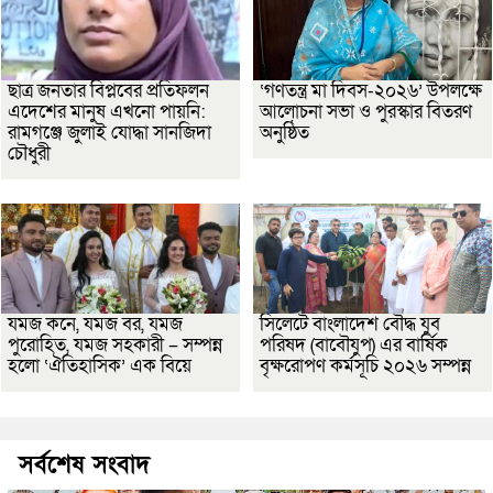
ছাত্র জনতার বিপ্লবের প্রতিফলন
‘গণতন্ত্র মা দিবস-২০২৬’ উপলক্ষে
এদেশের মানুষ এখনো পায়নি:
আলোচনা সভা ও পুরস্কার বিতরণ
রামগঞ্জে জুলাই যোদ্ধা সানজিদা
অনুষ্ঠিত
চৌধুরী
যমজ কনে, যমজ বর, যমজ
সিলেটে বাংলাদেশ বৌদ্ধ যুব
পুরোহিত, যমজ সহকারী – সম্পন্ন
পরিষদ (বাবৌযুপ) এর বার্ষিক
হলো ‘ঐতিহাসিক’ এক বিয়ে
বৃক্ষরোপণ কর্মসূচি ২০২৬ সম্পন্ন
সর্বশেষ সংবাদ