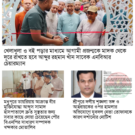
খেলাধুলা ও বই পড়ার মাধ্যমে আগামী প্রজন্মকে মাদক থেকে
দূরে রাখতে হবে আব্দুর রহমান খাঁন সাবেক এনবিআর
চেয়ারম্যান
মধুপুরে ডায়রিয়ায় আক্রান্ত বীর
শ্রীপুরে দলীয় শৃঙ্খলা ভঙ্গ ও
মুক্তিযোদ্ধা আব্দুস সামাদ
আহ্বায়কের ওপর হামলার
হাসপাতালে দ্রুত সুস্থতার জন্য
অভিযোগে যুবদল নেতা তোফানকে
সবার কাছে দোয়া চেয়েছেন পৌর
কারণ দর্শানোর নোটিশ
বিএনপির সাধারণ সম্পাদক
খন্দকার মোতালিব