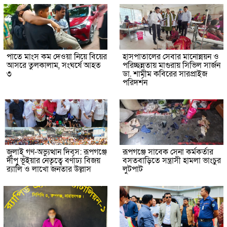
পাতে মাংস কম দেওয়া নিয়ে বিয়ের
হাসপাতালের সেবার মানোন্নয়ন ও
আসরে তুলকালাম, সংঘর্ষে আহত
পরিচ্ছন্নতায় মাগুরায় সিভিল সার্জন
৩
ডা. শামীম কবিরের সারপ্রাইজ
পরিদর্শন
জুলাই গণ-অভ্যুত্থান দিবস: রূপগঞ্জে
রূপগঞ্জে সাবেক সেনা কর্মকর্তার
দীপু ভূঁইয়ার নেতৃত্বে বর্ণাঢ্য বিজয়
বসতবাড়িতে সন্ত্রাসী হামলা ভাংচুর
র‌্যালি ও লাখো জনতার উল্লাস
লুটপাট