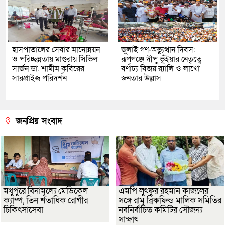
হাসপাতালের সেবার মানোন্নয়ন
জুলাই গণ-অভ্যুত্থান দিবস:
ও পরিচ্ছন্নতায় মাগুরায় সিভিল
রূপগঞ্জে দীপু ভূঁইয়ার নেতৃত্বে
সার্জন ডা. শামীম কবিরের
বর্ণাঢ্য বিজয় র‌্যালি ও লাখো
সারপ্রাইজ পরিদর্শন
জনতার উল্লাস
জনপ্রিয় সংবাদ
মধুপুরে বিনামূল্যে মেডিকেল
এমপি লুৎফুর রহমান কাজলের
ক্যাম্প, তিন শতাধিক রোগীর
সঙ্গে রামু ব্রিকফিল্ড মালিক সমিতির
চিকিৎসাসেবা
নবনির্বাচিত কমিটির সৌজন্য
সাক্ষাৎ