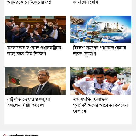
আমিরকে নেটিজেনের প্রশ্ন
জানালেন মেসি
কসোভোর সংসদে প্রধানমন্ত্রীকে
বিদেশ ভ্রমণের প্যাকেজ কেনায়
লক্ষ্য করে ডিম নিক্ষেপ
দারুণ সুযোগ
রাষ্ট্রপতি হওয়ার গুঞ্জন, যা
এসএসসির ফলাফল
বললেন মির্জা ফখরুল
পুনঃনিরীক্ষণের আবেদন করবেন
যেভাবে