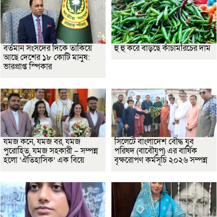
বর্তমান সংসদের দিকে তাকিয়ে
হু হু করে বাড়ছে কাঁচামরিচের দাম
আছে দেশের ১৮ কোটি মানুষ:
ভারপ্রাপ্ত স্পিকার
যমজ কনে, যমজ বর, যমজ
সিলেটে বাংলাদেশ বৌদ্ধ যুব
পুরোহিত, যমজ সহকারী – সম্পন্ন
পরিষদ (বাবৌযুপ) এর বার্ষিক
হলো ‘ঐতিহাসিক’ এক বিয়ে
বৃক্ষরোপণ কর্মসূচি ২০২৬ সম্পন্ন