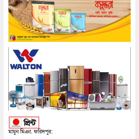
মামুন মিঞা. ফরিদপুর: