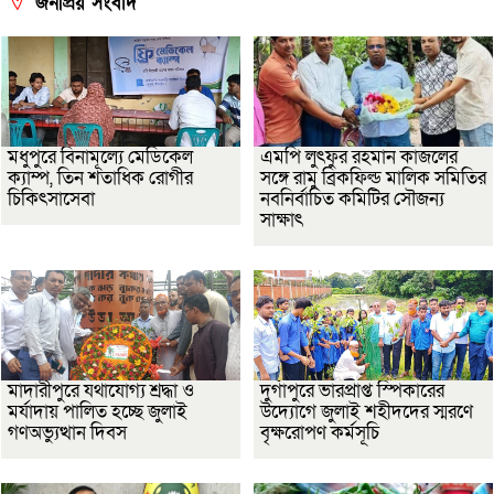
জনপ্রিয় সংবাদ
মধুপুরে বিনামূল্যে মেডিকেল
এমপি লুৎফুর রহমান কাজলের
ক্যাম্প, তিন শতাধিক রোগীর
সঙ্গে রামু ব্রিকফিল্ড মালিক সমিতির
চিকিৎসাসেবা
নবনির্বাচিত কমিটির সৌজন্য
সাক্ষাৎ
মাদারীপুরে যথাযোগ্য শ্রদ্ধা ও
দুর্গাপুরে ভারপ্রাপ্ত স্পিকারের
মর্যাদায় পালিত হচ্ছে জুলাই
উদ্যোগে জুলাই শহীদদের স্মরণে
গণঅভ্যুত্থান দিবস
বৃক্ষরোপণ কর্মসূচি