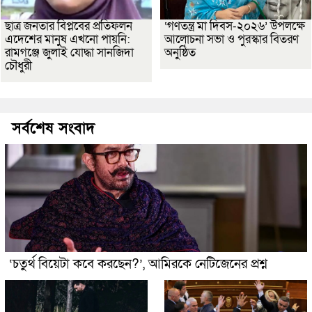
ছাত্র জনতার বিপ্লবের প্রতিফলন
‘গণতন্ত্র মা দিবস-২০২৬’ উপলক্ষে
এদেশের মানুষ এখনো পায়নি:
আলোচনা সভা ও পুরস্কার বিতরণ
রামগঞ্জে জুলাই যোদ্ধা সানজিদা
অনুষ্ঠিত
চৌধুরী
সর্বশেষ সংবাদ
‘চতুর্থ বিয়েটা কবে করছেন?’, আমিরকে নেটিজেনের প্রশ্ন