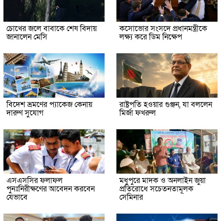
চোখের জলে বাবাকে শেষ বিদায়
কসোভোর সংসদে প্রধানমন্ত্রীকে
জানালেন মেসি
লক্ষ্য করে ডিম নিক্ষেপ
বিদেশ ভ্রমণের প্যাকেজ কেনায়
রাষ্ট্রপতি হওয়ার গুঞ্জন, যা বললেন
দারুণ সুযোগ
মির্জা ফখরুল
এসএসসির ফলাফল
মধুপুরে মাদক ও অনলাইন জুয়া
পুনঃনিরীক্ষণের আবেদন করবেন
প্রতিরোধে সচেতনতামূলক
যেভাবে
সেমিনার