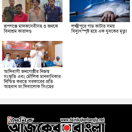
রূপগঞ্জে মাদকসেবীসহ ৩ জনকে
লক্ষ্মীপুরে গাছ কাটার সময়
বিনাশ্রম কারাদণ্ড
বিদ্যুৎস্পৃষ্ট হয়ে এক যুবকের মৃত্যু
আদিবাসী জনগোষ্ঠীর নিজস্ব
সংস্কৃতি এবং মৌলিক মানবাধিকার
নিশ্চিত করতে সরকারের প্রতি
আহবান ডা:দিবালোক সিংহের