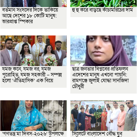
বর্তমান সংসদের দিকে তাকিয়ে
হু হু করে বাড়ছে কাঁচামরিচের দাম
আছে দেশের ১৮ কোটি মানুষ:
ভারপ্রাপ্ত স্পিকার
যমজ কনে, যমজ বর, যমজ
ছাত্র জনতার বিপ্লবের প্রতিফলন
পুরোহিত, যমজ সহকারী – সম্পন্ন
এদেশের মানুষ এখনো পায়নি:
হলো ‘ঐতিহাসিক’ এক বিয়ে
রামগঞ্জে জুলাই যোদ্ধা সানজিদা
চৌধুরী
‘গণতন্ত্র মা দিবস-২০২৬’ উপলক্ষে
সিলেটে বাংলাদেশ বৌদ্ধ যুব