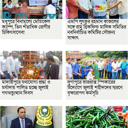
মধুপুরে বিনামূল্যে মেডিকেল
এমপি লুৎফুর রহমান কাজলের
ক্যাম্প, তিন শতাধিক রোগীর
সঙ্গে রামু ব্রিকফিল্ড মালিক সমিতির
চিকিৎসাসেবা
নবনির্বাচিত কমিটির সৌজন্য
সাক্ষাৎ
মাদারীপুরে যথাযোগ্য শ্রদ্ধা ও
দুর্গাপুরে ভারপ্রাপ্ত স্পিকারের
মর্যাদায় পালিত হচ্ছে জুলাই
উদ্যোগে জুলাই শহীদদের স্মরণে
গণঅভ্যুত্থান দিবস
বৃক্ষরোপণ কর্মসূচি