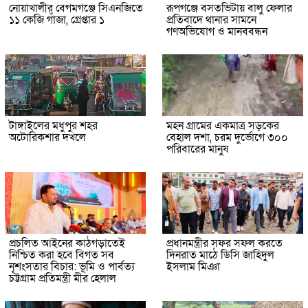
নোয়াখালীর বেগমগঞ্জে সিএনজিতে
রূপগঞ্জে বসতভিটায় বালু ফেলার
১১ কেজি গাঁজা, গ্রেপ্তার ১
প্রতিবাদে থানার সামনে
গণঅভিযোগ ও মানববন্ধন
টাঙ্গাইলের মধুপুর শহর
মহন গ্রামের একমাত্র সড়কের
অটোরিকশার দখলে
বেহাল দশা, চরম দুর্ভোগে ৩০০
পরিবারের মানুষ
প্রচলিত আইনের কাঠগড়াতেই
প্রধানমন্ত্রীর সফর সফল করতে
নিশ্চিত করা হবে বিগত সব
দিনরাত মাঠে ডিসি জাহিদুল
নৃশংসতার বিচার: ভূমি ও পার্বত্য
ইসলাম মিঞা
চট্টগ্রাম প্রতিমন্ত্রী মীর হেলাল