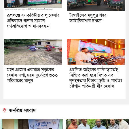
রূপগঞ্জে বসতভিটায় বালু ফেলার
টাঙ্গাইলের মধুপুর শহর
প্রতিবাদে থানার সামনে
অটোরিকশার দখলে
গণঅভিযোগ ও মানববন্ধন
মহন গ্রামের একমাত্র সড়কের
প্রচলিত আইনের কাঠগড়াতেই
বেহাল দশা, চরম দুর্ভোগে ৩০০
নিশ্চিত করা হবে বিগত সব
পরিবারের মানুষ
নৃশংসতার বিচার: ভূমি ও পার্বত্য
চট্টগ্রাম প্রতিমন্ত্রী মীর হেলাল
জনপ্রিয় সংবাদ