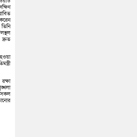
য়ার্ড
ক্ষিণ
্লাবিত
 করেন
ি তিনি
লস্থল
দ্রুত
 হওয়া
্ত্রী
রক্ষা
ৃঙ্খলা
হ সকল
ড়ানোর