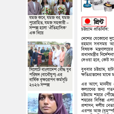
যমজ কনে, যমজ বর, যমজ
পুরোহিত, যমজ সহকারী –
সম্পন্ন হলো ‘ঐতিহাসিক’
চট্টগ্রাম প্রতিনিধি:
এক বিয়ে
দেশের যেকোনো দুর্য
রহমান সবসময় আছেন
বিষয়ক মন্ত্রণালয়
প্রধানমন্ত্রীর নির্দেশ
দেওয়া হবে, কেউ স
বুধবার চট্টগ্রাম, হ
সিলেটে বাংলাদেশ বৌদ্ধ যুব
ক্ষতিগ্রস্তদের মাঝে
পরিষদ (বাবৌযুপ) এর
বার্ষিক বৃক্ষরোপণ কর্মসূচি
এর আগে, মাননীয় প্
২০২৬ সম্পন্ন
কল্যাণের জন্য গতকা
চট্টগ্রাম শহরে পৌঁছ
শহরের বিভিন্ন এলাক
প্রশাসন, দলীয় নেতাক
এরপর আজ (বৃহস্পতিবা