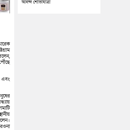
আনন্দ শোভাযাত্রা
তারেক
গ্রাম
বলেন,
ে পৌঁছে
শন এবং
নুষের
ধ্যায়
গামাটি
ানীয়
ছিলেন।
ে রওনা