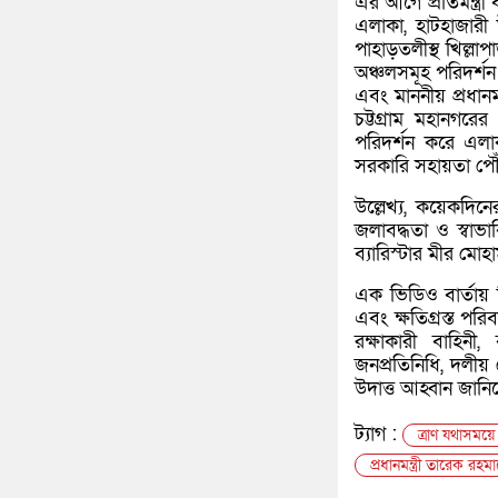
এর আগে প্রতিমন্ত্রী
এলাকা, হাটহাজারী 
পাহাড়তলীস্থ খিল্লা
অঞ্চলসমূহ পরিদর্শন
এবং মাননীয় প্রধানমন
চট্টগ্রাম মহানগরে
পরিদর্শন করে এলাক
সরকারি সহায়তা পৌ
উল্লেখ্য, কয়েকদিনে
জলাবদ্ধতা ও স্বাভা
ব্যারিস্টার মীর মোহ
এক ভিডিও বার্তায় 
এবং ক্ষতিগ্রস্ত পরি
রক্ষাকারী বাহিন
জনপ্রতিনিধি, দলীয় 
উদাত্ত আহ্বান জানি
ট্যাগ :
ত্রাণ যথাসময়ে 
প্রধানমন্ত্রী তারেক রহ