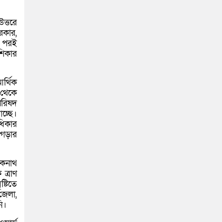
উত্তরে
রকার,
র পরই
শিকার
র্থিক
 থেকে
 পরিষদ
াচ্ছে।
অধিকার
 গড়ার
লোকনাথ
 ত্রাণ
্টিতে
জেলা,
ি।