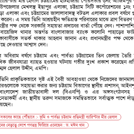
 ব্যারিস্টার মীর হেলাল চট্টগ্রামের হাটহাজারী পৌরসভার ৩নং আজিমপুর ও
উপজেলার মেখলস্থ ইছাপুর এলাকা, চট্টগ্রাম সিটি কর্পোরেশনের ১নং দ
পাড়া এলাকা এবং চট্টগ্রামের জালালাবাদস্থ বটতল এলাকার প্রবল বর্ষণে প
 করেন। এ সময় তিনি আশ্রয়হীন ক্ষতিগ্রস্ত পরিবারের মাঝে ত্রাণ বিতরণ
্ত্রীর পক্ষ থেকে সরকারি সহায়তা প্রদানের বার্তা পৌঁছে দেন। পাশাপাশ
র বায়েজিদ থানার অন্তর্গত বাংলাবাজার ব্যাংক কলোনি পাহাড়ের ফাট
াবাসীকে সতর্ক থাকার আহ্বান জানান এবং প্রধানমন্ত্রীর পক্ষ থেকে 
ঁছে দেওয়ার আশ্বাস দেন।
র অবিরাম বর্ষণে চট্টগ্রাম এবং পার্বত্য চট্টগ্রামের তিন জেলায় তৈরি
বিক জীবনযাত্রা ব্যাহত হওয়ার ঘটনায় গভীর দুঃখ প্রকাশ করেছেন প্রতিমন
াম্মদ হেলাল উদ্দীন, এমপি।
তিনি প্রাকৃতিকভাবে সৃষ্ট এই বৈরী আবহাওয়া থেকে নিজেদের জানমাল 
বারগুলোকে সহায়তা করার জন্য চট্টগ্রাম বিভাগের স্থানীয় প্রশাসন, আইনশ
ী, বাংলাদেশ জাতীয়তাবাদী দল (বিএনপি) ও এর অঙ্গসংগঠনস
নেতাকর্মী এবং স্থানীয় তরুণ সমাজকে সমন্বিতভাবে সর্বাত্মক পাশে দাঁ
য়েছেন।
সকলের কাছে পৌঁছাবে :- ভূমি ও পার্বত্য চট্টগ্রাম প্রতিমন্ত্রী ব্যারিস্টার মীর হেলাল
মানের নেতৃত্বে দেশে গণতন্ত্র ফিরিয়ে এনেছেন : ড. মঈন খান