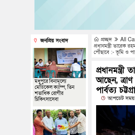
প্রচ্ছদ
All Ca
জনপ্রিয় সংবাদ
প্রধানমন্ত্রী তারেক
পৌঁছাবে :- ভূমি ও পার্ব
প্রধানমন্ত্
আছেন, ত্রা
মধুপুরে বিনামূল্যে
মেডিকেল ক্যাম্প, তিন
পার্বত্য চট্টগ
শতাধিক রোগীর
আপডেট সময় :
চিকিৎসাসেবা