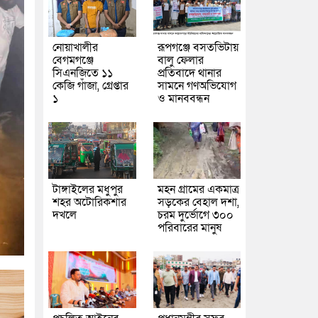
নোয়াখালীর
রূপগঞ্জে বসতভিটায়
বেগমগঞ্জে
বালু ফেলার
সিএনজিতে ১১
প্রতিবাদে থানার
কেজি গাঁজা, গ্রেপ্তার
সামনে গণঅভিযোগ
১
ও মানববন্ধন
টাঙ্গাইলের মধুপুর
মহন গ্রামের একমাত্র
শহর অটোরিকশার
সড়কের বেহাল দশা,
দখলে
চরম দুর্ভোগে ৩০০
পরিবারের মানুষ