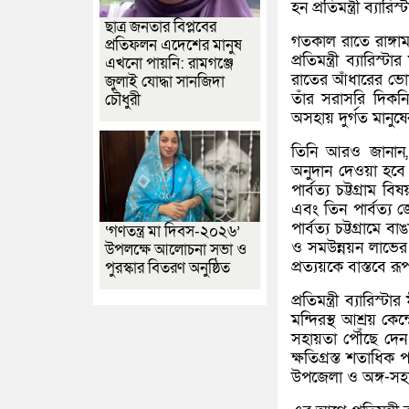
হন প্রতিমন্ত্রী ব্যার
ছাত্র জনতার বিপ্লবের
গতকাল রাতে রাঙ্গামা
প্রতিফলন এদেশের মানুষ
প্রতিমন্ত্রী ব্যার
এখনো পায়নি: রামগঞ্জে
রাতের আঁধারের ভোট
জুলাই যোদ্ধা সানজিদা
তাঁর সরাসরি দিকনি
চৌধুরী
অসহায় দুর্গত মানুষ
তিনি আরও জানান, 
অনুদান দেওয়া হবে। 
পার্বত্য চট্টগ্রাম বিষ
এবং তিন পার্বত্য জে
পার্বত্য চট্টগ্রামে
‘গণতন্ত্র মা দিবস-২০২৬’
ও সমউন্নয়ন লাভের 
উপলক্ষে আলোচনা সভা ও
প্রত্যয়কে বাস্তবে র
পুরস্কার বিতরণ অনুষ্ঠিত
প্রতিমন্ত্রী ব্যারি
মন্দিরস্থ আশ্রয় কেন্
সহায়তা পৌঁছে দেন।
ক্ষতিগ্রস্ত শতাধিক
উপজেলা ও অঙ্গ-সহযো