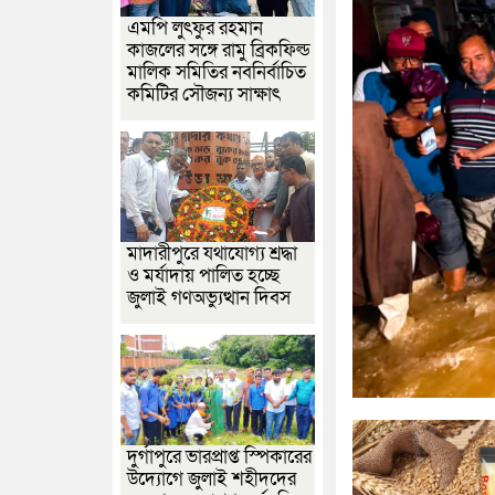
এমপি লুৎফুর রহমান
কাজলের সঙ্গে রামু ব্রিকফিল্ড
মালিক সমিতির নবনির্বাচিত
কমিটির সৌজন্য সাক্ষাৎ
মাদারীপুরে যথাযোগ্য শ্রদ্ধা
ও মর্যাদায় পালিত হচ্ছে
জুলাই গণঅভ্যুত্থান দিবস
দুর্গাপুরে ভারপ্রাপ্ত স্পিকারের
উদ্যোগে জুলাই শহীদদের