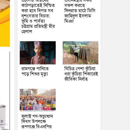
প্রচলিত আইনের
প্রধানমন্ত্রীর সফর
কাঠগড়াতেই নিশ্চিত
সফল করতে
করা হবে বিগত সব
দিনরাত মাঠে ডিসি
নৃশংসতার বিচার:
জাহিদুল ইসলাম
ভূমি ও পার্বত্য
মিঞা
চট্টগ্রাম প্রতিমন্ত্রী মীর
হেলাল
রামগঞ্জে পানিতে
বিচিত্র পেশা কুঁচিয়া
পড়ে শিশুর মৃত্যু
ধরা কুঁচিয়া শিকারেই
জীবিকা নির্বাহ
জুলাই গণ-অভ্যুত্থান
দিবস উপলক্ষে
রূপগঞ্জে বিএনপির