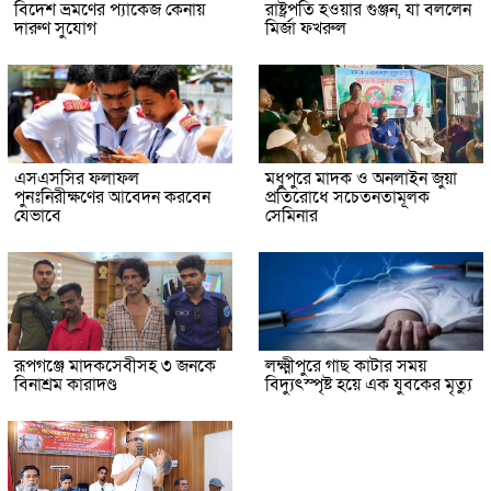
বিদেশ ভ্রমণের প্যাকেজ কেনায়
রাষ্ট্রপতি হওয়ার গুঞ্জন, যা বললেন
দারুণ সুযোগ
মির্জা ফখরুল
এসএসসির ফলাফল
মধুপুরে মাদক ও অনলাইন জুয়া
পুনঃনিরীক্ষণের আবেদন করবেন
প্রতিরোধে সচেতনতামূলক
যেভাবে
সেমিনার
রূপগঞ্জে মাদকসেবীসহ ৩ জনকে
লক্ষ্মীপুরে গাছ কাটার সময়
বিনাশ্রম কারাদণ্ড
বিদ্যুৎস্পৃষ্ট হয়ে এক যুবকের মৃত্যু