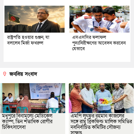
রাষ্ট্রপতি হওয়ার গুঞ্জন, যা
এসএসসির ফলাফল
বললেন মির্জা ফখরুল
পুনঃনিরীক্ষণের আবেদন করবেন
যেভাবে
জনপ্রিয় সংবাদ
মধুপুরে বিনামূল্যে মেডিকেল
এমপি লুৎফুর রহমান কাজলের
ক্যাম্প, তিন শতাধিক রোগীর
সঙ্গে রামু ব্রিকফিল্ড মালিক সমিতির
চিকিৎসাসেবা
নবনির্বাচিত কমিটির সৌজন্য
সাক্ষাৎ