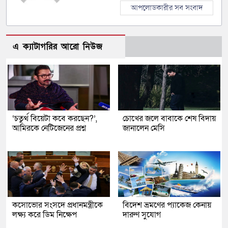
আপলোডকারীর সব সংবাদ
এ ক্যাটাগরির আরো নিউজ
‘চতুর্থ বিয়েটা কবে করছেন?’,
চোখের জলে বাবাকে শেষ বিদায়
আমিরকে নেটিজেনের প্রশ্ন
জানালেন মেসি
কসোভোর সংসদে প্রধানমন্ত্রীকে
বিদেশ ভ্রমণের প্যাকেজ কেনায়
লক্ষ্য করে ডিম নিক্ষেপ
দারুণ সুযোগ