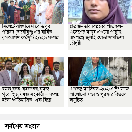
সিলেটে বাংলাদেশ বৌদ্ধ যুব
ছাত্র জনতার বিপ্লবের প্রতিফলন
পরিষদ (বাবৌযুপ) এর বার্ষিক
এদেশের মানুষ এখনো পায়নি:
বৃক্ষরোপণ কর্মসূচি ২০২৬ সম্পন্ন
রামগঞ্জে জুলাই যোদ্ধা সানজিদা
চৌধুরী
যমজ কনে, যমজ বর, যমজ
‘গণতন্ত্র মা দিবস-২০২৬’ উপলক্ষে
পুরোহিত, যমজ সহকারী – সম্পন্ন
আলোচনা সভা ও পুরস্কার বিতরণ
হলো ‘ঐতিহাসিক’ এক বিয়ে
অনুষ্ঠিত
সর্বশেষ সংবাদ