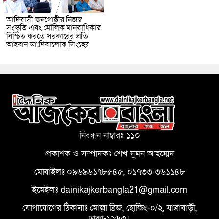
আদিবাসী জনগোষ্ঠীর নিজস্ব
সংস্কৃতি এবং মৌলিক মানবাধিকার
নিশ্চিত করতে সরকারের প্রতি
আহবান ডা:দিবালোক সিংহের
নিবন্ধন নাম্বারঃ ১১০
প্রকাশক ও সম্পাদকঃ শেখ সুমন আহম্মেদ
মোবাইলঃ ০৯৬৯৬১৭৮৫৪৫, ০১৭৩৩-৩৬১১৪৮
ইমেইলঃ dainikajkerbangla21@gmail.com
যোগাযোগের ঠিকানাঃ মোল্লা ব্রিজ, হোল্ডিং-০/২, যাত্রাবাড়ী,
ঢাকা-১২৬৩।