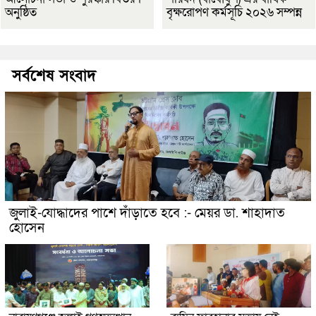
অনুষ্ঠিত
বৃক্ষরোপণ কর্মসূচি ২০২৬ সম্পন্ন
সর্বশেষ সংবাদ
জুলাই-যোদ্ধাদের পাশে দাঁড়াতে হবে :- মেয়র ডা. শাহাদাত
হোসেন