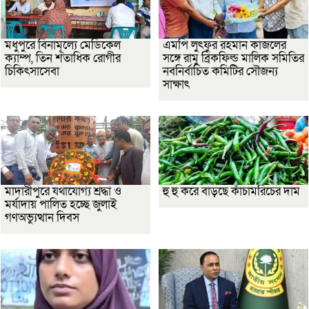
মধুপুরে বিনামূল্যে মেডিকেল
এমপি লুৎফুর রহমান কাজলের
ক্যাম্প, তিন শতাধিক রোগীর
সঙ্গে রামু ব্রিকফিল্ড মালিক সমিতির
চিকিৎসাসেবা
নবনির্বাচিত কমিটির সৌজন্য
সাক্ষাৎ
মাদারীপুরে যথাযোগ্য শ্রদ্ধা ও
হু হু করে বাড়ছে কাঁচামরিচের দাম
মর্যাদায় পালিত হচ্ছে জুলাই
গণঅভ্যুত্থান দিবস