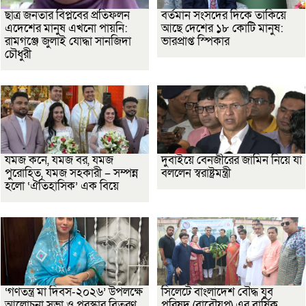
ছাত্র জনতার বিপ্লবের প্রতিফলন
বর্তমান সংসদের দিকে তাকিয়ে
এদেশের মানুষ এখনো পায়নি:
আছে দেশের ১৮ কোটি মানুষ:
রামগঞ্জে জুলাই যোদ্ধা সানজিদা
ভারপ্রাপ্ত স্পিকার
চৌধুরী
যমজ কনে, যমজ বর, যমজ
দুবাইয়ে বেনজীরের জামিন নিয়ে যা
পুরোহিত, যমজ সহকারী – সম্পন্ন
বললেন স্বরাষ্ট্রমন্ত্রী
হলো ‘ঐতিহাসিক’ এক বিয়ে
‘গণতন্ত্র মা দিবস-২০২৬’ উপলক্ষে
সিলেটে বাংলাদেশ বৌদ্ধ যুব
আলোচনা সভা ও পুরস্কার বিতরণ
পরিষদ (বাবৌযুপ) এর বার্ষিক