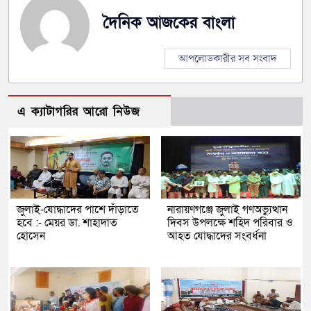
দৈনিক আজকের বাংলা
আপলোডকারীর সব সংবাদ
এ ক্যাটাগরির আরো নিউজ
জুলাই-যোদ্ধাদের পাশে দাঁড়াতে
নারায়ণগঞ্জে জুলাই গণঅভ্যুত্থান
হবে :- মেয়র ডা. শাহাদাত
দিবস উপলক্ষে শহিদ পরিবার ও
হোসেন
আহত যোদ্ধাদের সংবর্ধনা