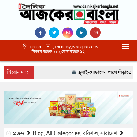
Dhaka
, Thursday, 6 August 2026
নিবন্ধন নাম্বারঃ ১১০, কোড নাম্বারঃ ৯২
শিরোনাম ::
জুলাই-যোদ্ধাদের পাশে দাঁড়াতে হবে :
প্রচ্ছদ
Blog
,
All Categories
,
বরিশাল
,
সারাদেশ