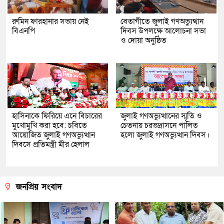
রুমিন ফারহানার সভায় নেই
বেতাগীতে জুলাই গণঅভ্যুত্থান
বিএনপি
দিবস উপলক্ষে আলোচনা সভা
ও দোয়া অনুষ্ঠিত
হাসিনাকে ফিরিয়ে এনে বিচারের
জুলাই গণঅভ্যুত্থানের স্মৃতি ও
মুখোমুখি করা হবে: চবিতে
চেতনায় চরভদ্রাসনে পালিত
আয়োজিত জুলাই গণঅভ্যুত্থান
হলো জুলাই গণঅভ্যুত্থান দিবস।
দিবসে প্রতিমন্ত্রী মীর হেলাল
জনপ্রিয় সংবাদ