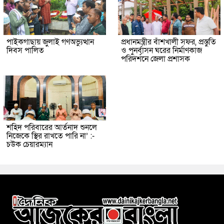
পাইকগাছায় জুলাই গণঅভ্যুত্থান
প্রধানমন্ত্রীর বাঁশখালী সফর, প্রস্তুতি
দিবস পালিত
ও পুনর্বাসন ঘরের নির্মাণকাজ
পরিদর্শনে জেলা প্রশাসক
শহিদ পরিবারের আর্তনাদ শুনলে
নিজেকে স্থির রাখতে পারি না’ :-
চউক চেয়ারম্যান