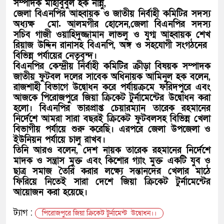
সম্পাদক মাহাবুবুল হক নান্নু,
জেলা বিএনপির আহ্বায়ক ও জাতীয় নির্বাহী কমিটির সদস্য
অধ্যক্ষ মো. আলমগীর হোসেন,জেলা বিএনপির সদস্য
সচিব গাজী ওয়াহিদুজ্জামান লাভলু ও যুগ্ম আহ্বায়ক শেখ
রিয়াজ উদ্দিন রানাসহ বিএনপি, অঙ্গ ও সহযোগী সংগঠনের
বিভিন্ন পর্যায়ের নেতৃবৃন্দ।
বিএনপির কেন্দ্রীয় নির্বাহী কমিটির ক্রীড়া বিষয়ক সম্পাদক
জাতীয় ফুটবল দলের সাবেক অধিনায়ক আমিনুল হক বলেন,
রাজশাহী বিভাগে উদ্বোধন করে পর্যায়ক্রমে ফরিদপুরে এবং
আজকে পিরোজপুরে জিয়া ক্রিকেট টুর্নামেন্টের উদ্বোধন করা
হলো। বিএনপির ভারপ্রাপ্ত চেয়ারম্যান তারেক রহমানের
নির্দেশে আমরা সারা বছরই ক্রিকেট ফুটবলসহ বিভিন্ন খেলা
বিভাগীয় পর্যায়ে শুরু করেছি। এরপরে জেলা উপজেলা ও
ইউনিয়ন পর্যায়ে চালু রাখব।
তিনি আরও বলেন, দেশ নায়ক তারেক রহমানের নির্দেশে
মাদক ও সন্ত্রাস মুক্ত এবং কিশোর গ্যাং মুক্ত একটি যুব ও
ছাত্র সমাজ তৈরি করার লক্ষ্যে সন্তানদের খেলার মাঠে
ফিরিয়ে নিতেই সারা দেশে জিয়া ক্রিকেট টুর্নামেন্টের
আয়োজন করা হয়েছে।
ট্যাগ :
পিরোজপুরে জিয়া ক্রিকেট টুর্নামেন্ট উদ্বোধন।।