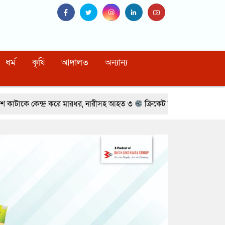
ধর্ম
কৃষি
আদালত
অন্যান্য
মারধর, নারীসহ আহত ৩
ক্রিকেট তারকার সঙ্গে অভিনেত্রীর প্রেমের গুঞ্জন
মৃত