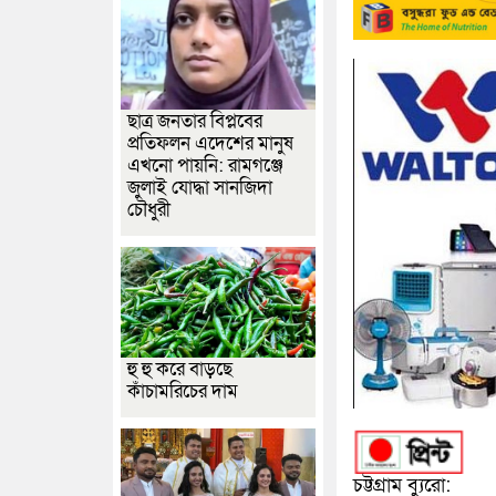
ছাত্র জনতার বিপ্লবের
প্রতিফলন এদেশের মানুষ
এখনো পায়নি: রামগঞ্জে
জুলাই যোদ্ধা সানজিদা
চৌধুরী
হু হু করে বাড়ছে
কাঁচামরিচের দাম
চট্টগ্রাম ব্যুরো: