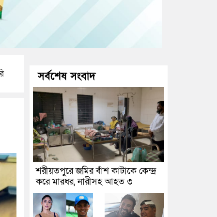
রি
সর্বশেষ সংবাদ
শরীয়তপুরে জমির বাঁশ কাটাকে কেন্দ্র
করে মারধর, নারীসহ আহত ৩