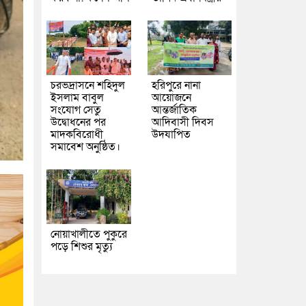
চরভদ্রাসনে শহিদুল
হরিপুরে নানা
ইসলাম বাবুল
আয়োজনে
সংযোগ সেতু
আন্তর্জাতিক
উদ্বোধনের পর
আদিবাসী দিবস
মাদকবিরোধী
উদযাপিত
সমাবেশ অনুষ্ঠিত।
নোয়াখালীতে পুকুরে
পড়ে শিশুর মৃত্যু