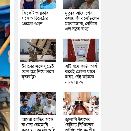
ক্রিকেট তারকার
মৃত্যুর আগে শেষ
সঙ্গে অভিনেত্রীর
কথায় কী বলেছিলেন
প্রেমের গুঞ্জন
ম্যারাডোনা, বেরিয়ে
এল নতুন তথ্য
ইরানের সঙ্গে যুদ্ধেই
এটিএমে কার্ড স্পর্শ
কেন অস্ত্র নিয়ে চাপে
করেই তোলা যাবে
যুক্তরাষ্ট্র?
টাকা, নেই আটকে
যাওয়ার ভয়
আমরা জাতির সঙ্গে
জ্বালানি উৎসের
কখনো বেইমানি
বৈচিত্র্য নিশ্চিতের
করব না: কর্নেল অলি
তাগিদ প্রধানমন্ত্রীর