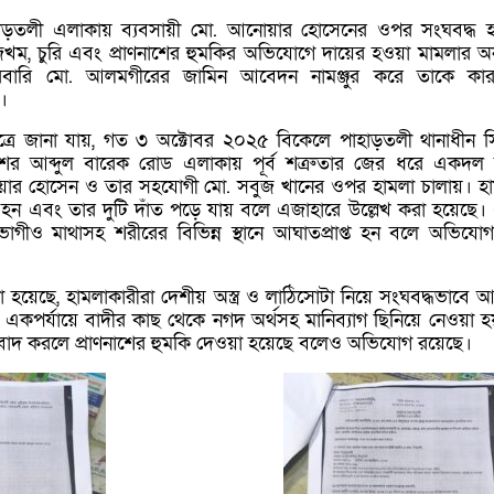
পাহাড়তলী এলাকায় ব্যবসায়ী মো. আনোয়ার হোসেনের ওপর সংঘবদ্ধ হ
তর জখম, চুরি এবং প্রাণনাশের হুমকির অভিযোগে দায়ের হওয়া মামলার অ
বারি মো. আলমগীরের জামিন আবেদন নামঞ্জুর করে তাকে কারা
।
ত্রে জানা যায়, গত ৩ অক্টোবর ২০২৫ বিকেলে পাহাড়তলী থানাধীন 
াশের আব্দুল বারেক রোড এলাকায় পূর্ব শত্রুতার জের ধরে একদল ব্
য়ার হোসেন ও তার সহযোগী মো. সবুজ খানের ওপর হামলা চালায়। হ
হন এবং তার দুটি দাঁত পড়ে যায় বলে এজাহারে উল্লেখ করা হয়েছে
োগীও মাথাসহ শরীরের বিভিন্ন স্থানে আঘাতপ্রাপ্ত হন বলে অভিযো
য়েছে, হামলাকারীরা দেশীয় অস্ত্র ও লাঠিসোটা নিয়ে সংঘবদ্ধভাবে আ
একপর্যায়ে বাদীর কাছ থেকে নগদ অর্থসহ মানিব্যাগ ছিনিয়ে নেওয়া 
তিবাদ করলে প্রাণনাশের হুমকি দেওয়া হয়েছে বলেও অভিযোগ রয়েছে।