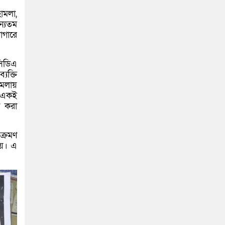
ামলা,
ন্যতম
গারে
সিডিএ
যক্তি
ামলায়
। একই
গ করা
ক্রমণ
হয়। এ