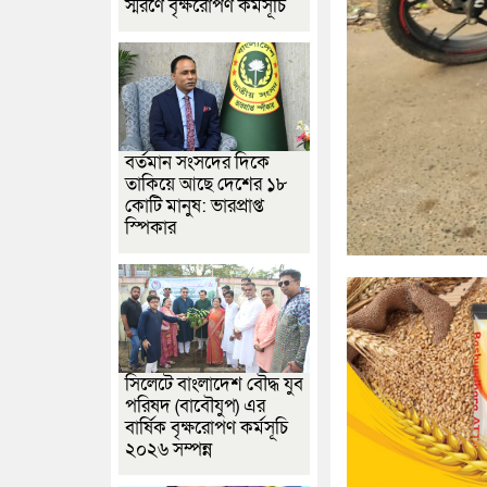
স্মরণে বৃক্ষরোপণ কর্মসূচি
বর্তমান সংসদের দিকে
তাকিয়ে আছে দেশের ১৮
কোটি মানুষ: ভারপ্রাপ্ত
স্পিকার
সিলেটে বাংলাদেশ বৌদ্ধ যুব
পরিষদ (বাবৌযুপ) এর
বার্ষিক বৃক্ষরোপণ কর্মসূচি
২০২৬ সম্পন্ন