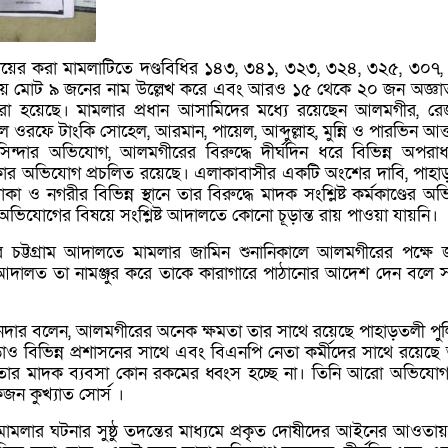
ায়ের করা মামলাটিতে দণ্ডবিধির ১৪৩, ৩৪১, ৩২৩, ৩২৪, ৩২৫, ৩০৭,
য় মোট ৯ জনের নাম উল্লেখ করে এবং আরও ১৫ থেকে ২০ জন অজ্ঞা
করা হয়েছে। মামলার প্রধান আসামিদের মধ্যে রয়েছেন আলমগীর, র
ওরফে টাংকি সোহেল, আরমান, পায়েল, আব্দুল্লাহ, মুন্নি ও পারভিন আক্
সিন্দার অভিযোগ, আলমগীরের বিরুদ্ধে দীর্ঘদিন ধরে বিভিন্ন অপরা
াকার অভিযোগ প্রচলিত রয়েছে। এলাকাবাসীর একটি অংশের দাবি, পাহা
া ও নগরীর বিভিন্ন স্থানে তার বিরুদ্ধে মাদক সংশ্লিষ্ট কর্মকাণ্ডের অ
িযোগের বিষয়ে সংশ্লিষ্ট আদালতে কোনো চূড়ান্ত রায় পাওয়া যায়নি।
র চট্টগ্রাম আদালতে মামলার জামিন শুনানিকালে আলমগীরের পক্ষে 
ালত তা নামঞ্জুর করে তাকে কারাগারে পাঠানোর আদেশ দেন বলে সংশ্
ার বলেন, আলমগীরের অনেক ক্ষমতা তার সাথে রয়েছে পাহাড়তলী পু
ড়াও বিভিন্ন প্রশাসনের সাথে এবং বিএনপি নেতা কর্মীদের সাথে রয়েছ
ে তার মাদক ব্যবসা কোন রকমের ধ্বংস হচ্ছে না। তিনি আরো অভিযো
 কুখ্যাত সোর্স ।
মামলার ঘটনার সুষ্ঠু তদন্তের মাধ্যমে প্রকৃত দোষীদের আইনের আওতা