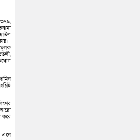
 ৩৭৯,
তনামা
েজাউল
তার।
ধমূলক
ড়তলী,
ভিযোগ
জামিন
লিষ্ট
লিশের
ে আরো
গ করে
য় এনে