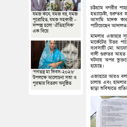
চট্টগ্রাম নগরীর 
হত্যাচেষ্টা, গুরু
যমজ কনে, যমজ বর, যমজ
আসামি মাদক কার
পুরোহিত, যমজ সহকারী –
সম্পন্ন হলো ‘ঐতিহাসিক’
পাঠিয়েছেন আদালত
এক বিয়ে
মামলার এজাহার সূ
মার্কেটের উত্তর প
ব্যবসায়ী মো. আনো
বাদী গুরুতর আহত 
ঘটনায় অপর ভুক্তভ
হয়েছে।
‘গণতন্ত্র মা দিবস-২০২৬’
এজাহারে আরও বলা হ
উপলক্ষে আলোচনা সভা ও
চালায় এবং হামলার 
পুরস্কার বিতরণ অনুষ্ঠিত
ছাড়া ভবিষ্যতে প্র