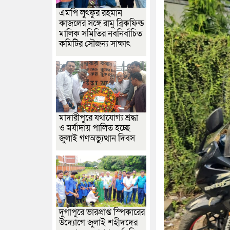
এমপি লুৎফুর রহমান
কাজলের সঙ্গে রামু ব্রিকফিল্ড
মালিক সমিতির নবনির্বাচিত
কমিটির সৌজন্য সাক্ষাৎ
মাদারীপুরে যথাযোগ্য শ্রদ্ধা
ও মর্যাদায় পালিত হচ্ছে
জুলাই গণঅভ্যুত্থান দিবস
দুর্গাপুরে ভারপ্রাপ্ত স্পিকারের
উদ্যোগে জুলাই শহীদদের