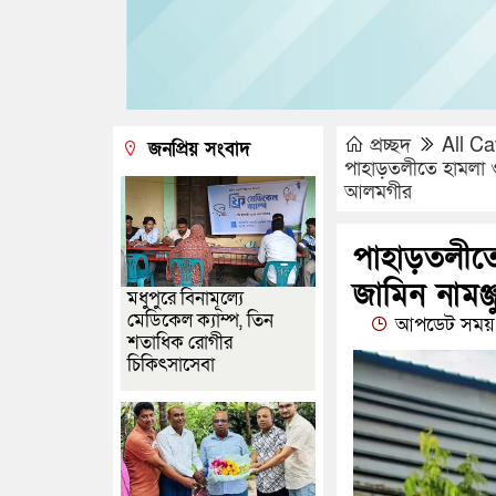
প্রচ্ছদ
All Ca
জনপ্রিয় সংবাদ
পাহাড়তলীতে হামলা ও 
আলমগীর
পাহাড়তলীতে
জামিন নামঞ
মধুপুরে বিনামূল্যে
মেডিকেল ক্যাম্প, তিন
আপডেট সময় :
শতাধিক রোগীর
চিকিৎসাসেবা