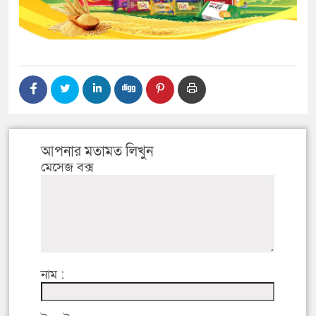
আপনার মতামত লিখুন
মেসেজ বক্স
নাম :