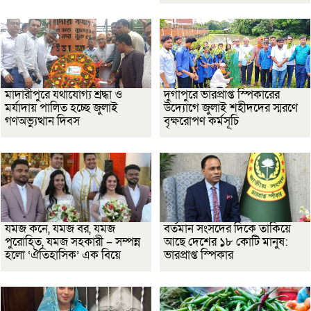
মাদারীপুরে যথাযোগ্য শ্রদ্ধা ও
দুর্গাপুরে ভারপ্রাপ্ত স্পিকারের
মর্যাদায় পালিত হচ্ছে জুলাই
উদ্যোগে জুলাই শহীদদের স্মরণে
গণঅভ্যুত্থান দিবস
বৃক্ষরোপণ কর্মসূচি
যমজ কনে, যমজ বর, যমজ
বর্তমান সংসদের দিকে তাকিয়ে
পুরোহিত, যমজ সহকারী – সম্পন্ন
আছে দেশের ১৮ কোটি মানুষ:
হলো ‘ঐতিহাসিক’ এক বিয়ে
ভারপ্রাপ্ত স্পিকার