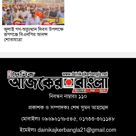
জুলাই গণ-অভ্যুত্থান দিবস উপলক্ষে
রূপগঞ্জে বিএনপির আনন্দ
শোভাযাত্রা
নিবন্ধন নাম্বারঃ ১১০
প্রকাশক ও সম্পাদকঃ শেখ সুমন আহম্মেদ
মোবাইলঃ ০৯৬৯৬১৭৮৫৪৫, ০১৭৩৩-৩৬১১৪৮
ইমেইলঃ dainikajkerbangla21@gmail.com