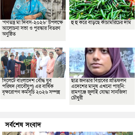
‘গণতন্ত্র মা দিবস-২০২৬’ উপলক্ষে
হু হু করে বাড়ছে কাঁচামরিচের দাম
আলোচনা সভা ও পুরস্কার বিতরণ
অনুষ্ঠিত
সিলেটে বাংলাদেশ বৌদ্ধ যুব
ছাত্র জনতার বিপ্লবের প্রতিফলন
পরিষদ (বাবৌযুপ) এর বার্ষিক
এদেশের মানুষ এখনো পায়নি:
বৃক্ষরোপণ কর্মসূচি ২০২৬ সম্পন্ন
রামগঞ্জে জুলাই যোদ্ধা সানজিদা
চৌধুরী
সর্বশেষ সংবাদ