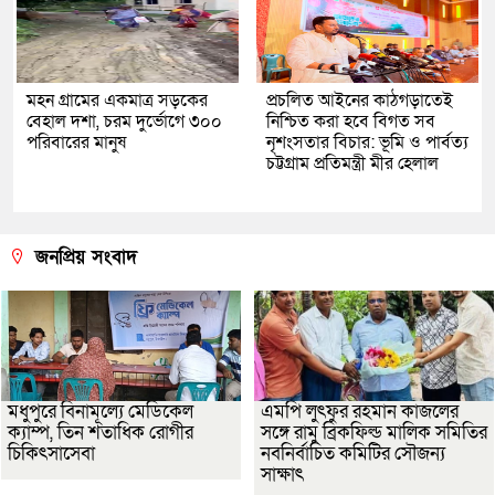
মহন গ্রামের একমাত্র সড়কের
প্রচলিত আইনের কাঠগড়াতেই
বেহাল দশা, চরম দুর্ভোগে ৩০০
নিশ্চিত করা হবে বিগত সব
পরিবারের মানুষ
নৃশংসতার বিচার: ভূমি ও পার্বত্য
চট্টগ্রাম প্রতিমন্ত্রী মীর হেলাল
জনপ্রিয় সংবাদ
মধুপুরে বিনামূল্যে মেডিকেল
এমপি লুৎফুর রহমান কাজলের
ক্যাম্প, তিন শতাধিক রোগীর
সঙ্গে রামু ব্রিকফিল্ড মালিক সমিতির
চিকিৎসাসেবা
নবনির্বাচিত কমিটির সৌজন্য
সাক্ষাৎ