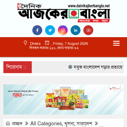
Dhaka
, Friday, 7 August 2026
নিবন্ধন নাম্বারঃ ১১০, কোড নাম্বারঃ ৯২
শিরোনাম ::
সবুজ বাংলাদেশ গড়ার প্রত্যয়ে সিলেটে বা
প্রচ্ছদ
All Categories
,
খুলনা
,
সারাদেশ