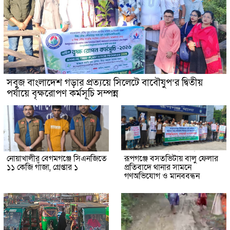
সবুজ বাংলাদেশ গড়ার প্রত্যয়ে সিলেটে বাবৌযুপ’র দ্বিতীয়
পর্যায়ে বৃক্ষরোপণ কর্মসূচি সম্পন্ন
নোয়াখালীর বেগমগঞ্জে সিএনজিতে
রূপগঞ্জে বসতভিটায় বালু ফেলার
১১ কেজি গাঁজা, গ্রেপ্তার ১
প্রতিবাদে থানার সামনে
গণঅভিযোগ ও মানববন্ধন