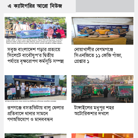
এ ক্যাটাগরির আরো নিউজ
সবুজ বাংলাদেশ গড়ার প্রত্যয়ে
নোয়াখালীর বেগমগঞ্জে
সিলেটে বাবৌযুপ’র দ্বিতীয়
সিএনজিতে ১১ কেজি গাঁজা,
পর্যায়ে বৃক্ষরোপণ কর্মসূচি সম্পন্ন
গ্রেপ্তার ১
রূপগঞ্জে বসতভিটায় বালু ফেলার
টাঙ্গাইলের মধুপুর শহর
প্রতিবাদে থানার সামনে
অটোরিকশার দখলে
গণঅভিযোগ ও মানববন্ধন