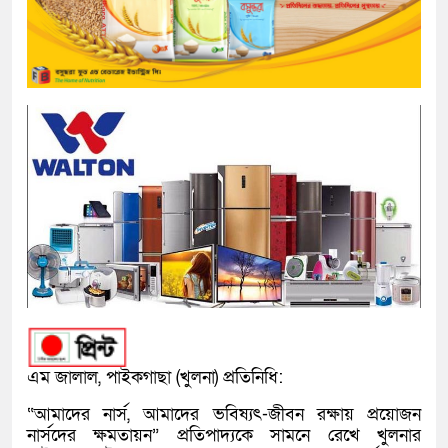
এম জালাল, পাইকগাছা (খুলনা) প্রতিনিধি:
“আমাদের নার্স, আমাদের ভবিষ্যৎ-জীবন রক্ষায় প্রয়োজন
নার্সদের ক্ষমতায়ন” প্রতিপাদ্যকে সামনে রেখে খুলনার