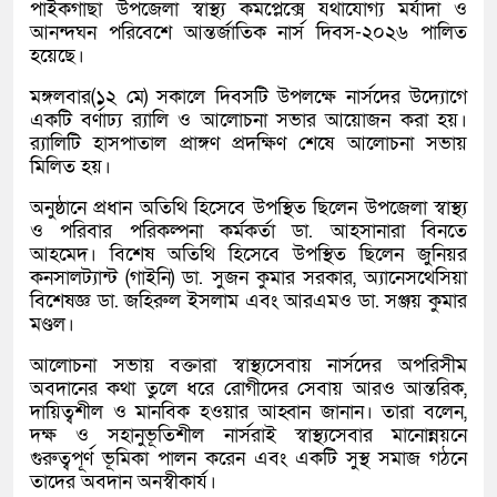
পাইকগাছা উপজেলা স্বাস্থ্য কমপ্লেক্সে যথাযোগ্য মর্যাদা ও
আনন্দঘন পরিবেশে আন্তর্জাতিক নার্স দিবস-২০২৬ পালিত
হয়েছে।
মঙ্গলবার(১২ মে) সকালে দিবসটি উপলক্ষে নার্সদের উদ্যোগে
একটি বর্ণাঢ্য র‌্যালি ও আলোচনা সভার আয়োজন করা হয়।
র‌্যালিটি হাসপাতাল প্রাঙ্গণ প্রদক্ষিণ শেষে আলোচনা সভায়
মিলিত হয়।
অনুষ্ঠানে প্রধান অতিথি হিসেবে উপস্থিত ছিলেন উপজেলা স্বাস্থ্য
ও পরিবার পরিকল্পনা কর্মকর্তা ডা. আহসানারা বিনতে
আহমেদ। বিশেষ অতিথি হিসেবে উপস্থিত ছিলেন জুনিয়র
কনসালট্যান্ট (গাইনি) ডা. সুজন কুমার সরকার, অ্যানেসথেসিয়া
বিশেষজ্ঞ ডা. জহিরুল ইসলাম এবং আরএমও ডা. সঞ্জয় কুমার
মণ্ডল।
আলোচনা সভায় বক্তারা স্বাস্থ্যসেবায় নার্সদের অপরিসীম
অবদানের কথা তুলে ধরে রোগীদের সেবায় আরও আন্তরিক,
দায়িত্বশীল ও মানবিক হওয়ার আহ্বান জানান। তারা বলেন,
দক্ষ ও সহানুভূতিশীল নার্সরাই স্বাস্থ্যসেবার মানোন্নয়নে
গুরুত্বপূর্ণ ভূমিকা পালন করেন এবং একটি সুস্থ সমাজ গঠনে
তাদের অবদান অনস্বীকার্য।