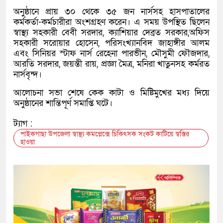
অনুষ্ঠানে প্রায় ৩০ থেকে ৩৫ জন নার্সসহ হাসপাতালের
কর্মকর্তা-কর্মচারীরা অংশগ্রহণ করেন। এ সময় উপস্থিত ছিলেন
স্বাস্থ্য সহকারী বেবী সরদার, ক্যাশিয়ার দেব্রত সরকার,অফিস
সহকারী সরোয়ার হোসেন, পরিসংখ্যানবিদ জাহাঙ্গীর আলম
এবং সিনিয়র স্টাফ নার্স রেহেনা পারভীন, মৌসুমী ফৌজদার,
আরতি সরদার, জয়ন্তী রায়, প্রজ্ঞা মৈত্র, মনিরা খাতুনসহ কর্মরত
নার্সবৃন্দ।
আলোচনা সভা শেষে কেক কাটা ও মিষ্টিমুখের মধ্য দিয়ে
অনুষ্ঠানের শান্তিপূর্ণ সমাপ্তি ঘটে।
ট্যাগ :
পাইকগাছা উপজেলা স্বাস্থ্য কমপ্লেক্সে চিকিৎসক সংকট কাটিয়ে স্বস্তির
হাওয়া