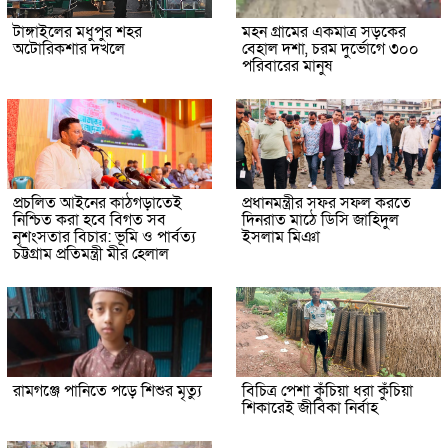
টাঙ্গাইলের মধুপুর শহর
মহন গ্রামের একমাত্র সড়কের
অটোরিকশার দখলে
বেহাল দশা, চরম দুর্ভোগে ৩০০
পরিবারের মানুষ
প্রচলিত আইনের কাঠগড়াতেই
প্রধানমন্ত্রীর সফর সফল করতে
নিশ্চিত করা হবে বিগত সব
দিনরাত মাঠে ডিসি জাহিদুল
নৃশংসতার বিচার: ভূমি ও পার্বত্য
ইসলাম মিঞা
চট্টগ্রাম প্রতিমন্ত্রী মীর হেলাল
রামগঞ্জে পানিতে পড়ে শিশুর মৃত্যু
বিচিত্র পেশা কুঁচিয়া ধরা কুঁচিয়া
শিকারেই জীবিকা নির্বাহ