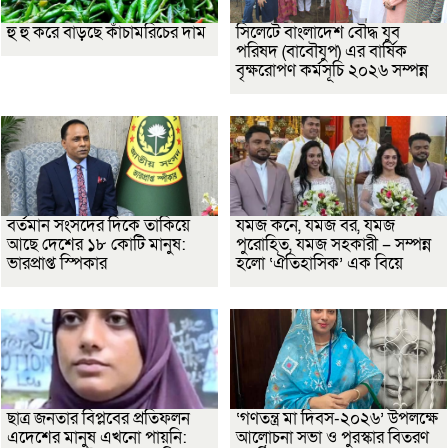
হু হু করে বাড়ছে কাঁচামরিচের দাম
সিলেটে বাংলাদেশ বৌদ্ধ যুব
পরিষদ (বাবৌযুপ) এর বার্ষিক
বৃক্ষরোপণ কর্মসূচি ২০২৬ সম্পন্ন
বর্তমান সংসদের দিকে তাকিয়ে
যমজ কনে, যমজ বর, যমজ
আছে দেশের ১৮ কোটি মানুষ:
পুরোহিত, যমজ সহকারী – সম্পন্ন
ভারপ্রাপ্ত স্পিকার
হলো ‘ঐতিহাসিক’ এক বিয়ে
ছাত্র জনতার বিপ্লবের প্রতিফলন
‘গণতন্ত্র মা দিবস-২০২৬’ উপলক্ষে
এদেশের মানুষ এখনো পায়নি:
আলোচনা সভা ও পুরস্কার বিতরণ