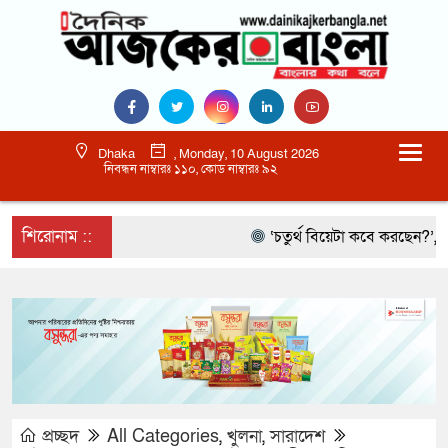
Dhaka
, Monday, 10 August 2026
নিবন্ধন নাম্বারঃ ১১০, কোড নাম্বারঃ ৯২
শিরোনাম ::
‘চতুর্থ বিয়েটা কবে করছেন?’, আমিরক
প্রচ্ছদ
All Categories
,
খুলনা
,
সারাদেশ