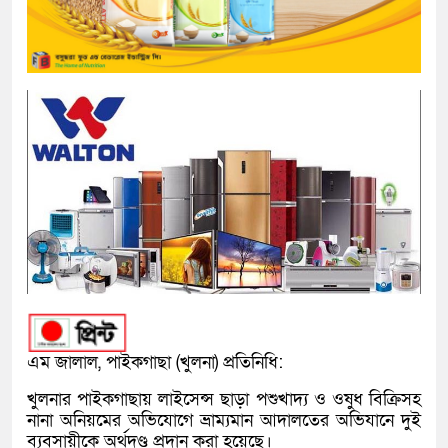
এম জালাল, পাইকগাছা (খুলনা) প্রতিনিধি:
খুলনার পাইকগাছায় লাইসেন্স ছাড়া পশুখাদ্য ও ওষুধ বিক্রিসহ
নানা অনিয়মের অভিযোগে ভ্রাম্যমান আদালতের অভিযানে দুই
ব্যবসায়ীকে অর্থদণ্ড প্রদান করা হয়েছে।