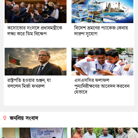
কসোভোর সংসদে প্রধানমন্ত্রীকে
বিদেশ ভ্রমণের প্যাকেজ কেনায়
লক্ষ্য করে ডিম নিক্ষেপ
দারুণ সুযোগ
রাষ্ট্রপতি হওয়ার গুঞ্জন, যা
এসএসসির ফলাফল
বললেন মির্জা ফখরুল
পুনঃনিরীক্ষণের আবেদন করবেন
যেভাবে
জনপ্রিয় সংবাদ