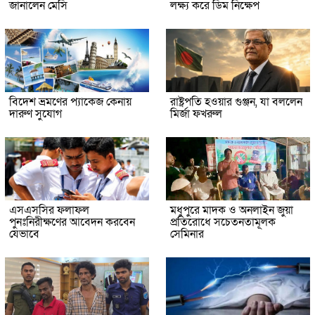
জানালেন মেসি
লক্ষ্য করে ডিম নিক্ষেপ
বিদেশ ভ্রমণের প্যাকেজ কেনায়
রাষ্ট্রপতি হওয়ার গুঞ্জন, যা বললেন
দারুণ সুযোগ
মির্জা ফখরুল
এসএসসির ফলাফল
মধুপুরে মাদক ও অনলাইন জুয়া
পুনঃনিরীক্ষণের আবেদন করবেন
প্রতিরোধে সচেতনতামূলক
যেভাবে
সেমিনার