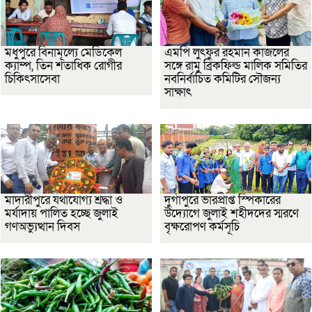
মধুপুরে বিনামূল্যে মেডিকেল
এমপি লুৎফুর রহমান কাজলের
ক্যাম্প, তিন শতাধিক রোগীর
সঙ্গে রামু ব্রিকফিল্ড মালিক সমিতির
চিকিৎসাসেবা
নবনির্বাচিত কমিটির সৌজন্য
সাক্ষাৎ
মাদারীপুরে যথাযোগ্য শ্রদ্ধা ও
দুর্গাপুরে ভারপ্রাপ্ত স্পিকারের
মর্যাদায় পালিত হচ্ছে জুলাই
উদ্যোগে জুলাই শহীদদের স্মরণে
গণঅভ্যুত্থান দিবস
বৃক্ষরোপণ কর্মসূচি