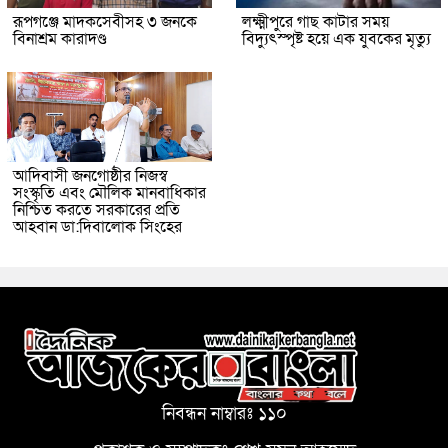
রূপগঞ্জে মাদকসেবীসহ ৩ জনকে
লক্ষ্মীপুরে গাছ কাটার সময়
বিনাশ্রম কারাদণ্ড
বিদ্যুৎস্পৃষ্ট হয়ে এক যুবকের মৃত্যু
আদিবাসী জনগোষ্ঠীর নিজস্ব
সংস্কৃতি এবং মৌলিক মানবাধিকার
নিশ্চিত করতে সরকারের প্রতি
আহবান ডা:দিবালোক সিংহের
নিবন্ধন নাম্বারঃ ১১০