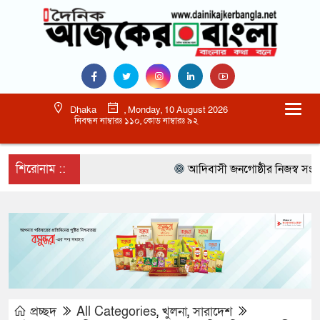
Dhaka
, Monday, 10 August 2026
নিবন্ধন নাম্বারঃ ১১০, কোড নাম্বারঃ ৯২
শিরোনাম ::
আদিবাসী জনগোষ্ঠীর নিজস্ব সংস্কৃত
প্রচ্ছদ
All Categories
,
খুলনা
,
সারাদেশ