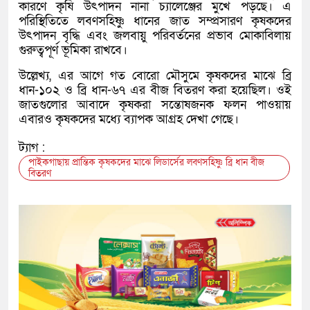
কারণে কৃষি উৎপাদন নানা চ্যালেঞ্জের মুখে পড়ছে। এ
পরিস্থিতিতে লবণসহিষ্ণু ধানের জাত সম্প্রসারণ কৃষকদের
উৎপাদন বৃদ্ধি এবং জলবায়ু পরিবর্তনের প্রভাব মোকাবিলায়
গুরুত্বপূর্ণ ভূমিকা রাখবে।
উল্লেখ্য, এর আগে গত বোরো মৌসুমে কৃষকদের মাঝে ব্রি
ধান-১০২ ও ব্রি ধান-৬৭ এর বীজ বিতরণ করা হয়েছিল। ওই
জাতগুলোর আবাদে কৃষকরা সন্তোষজনক ফলন পাওয়ায়
এবারও কৃষকদের মধ্যে ব্যাপক আগ্রহ দেখা গেছে।
ট্যাগ :
পাইকগাছায় প্রান্তিক কৃষকদের মাঝে লিডার্সের লবণসহিষ্ণু ব্রি ধান বীজ
বিতরণ