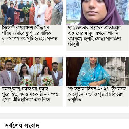
সিলেটে বাংলাদেশ বৌদ্ধ যুব
ছাত্র জনতার বিপ্লবের প্রতিফলন
পরিষদ (বাবৌযুপ) এর বার্ষিক
এদেশের মানুষ এখনো পায়নি:
বৃক্ষরোপণ কর্মসূচি ২০২৬ সম্পন্ন
রামগঞ্জে জুলাই যোদ্ধা সানজিদা
চৌধুরী
যমজ কনে, যমজ বর, যমজ
‘গণতন্ত্র মা দিবস-২০২৬’ উপলক্ষে
পুরোহিত, যমজ সহকারী – সম্পন্ন
আলোচনা সভা ও পুরস্কার বিতরণ
হলো ‘ঐতিহাসিক’ এক বিয়ে
অনুষ্ঠিত
সর্বশেষ সংবাদ