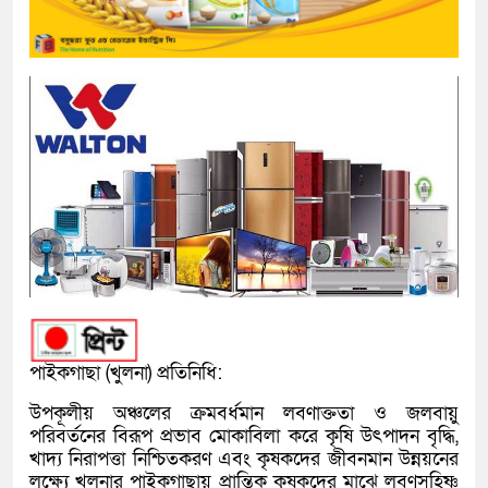
পাইকগাছা (খুলনা) প্রতিনিধি:
উপকূলীয় অঞ্চলের ক্রমবর্ধমান লবণাক্ততা ও জলবায়ু
পরিবর্তনের বিরূপ প্রভাব মোকাবিলা করে কৃষি উৎপাদন বৃদ্ধি,
খাদ্য নিরাপত্তা নিশ্চিতকরণ এবং কৃষকদের জীবনমান উন্নয়নের
লক্ষ্যে খুলনার পাইকগাছায় প্রান্তিক কৃষকদের মাঝে লবণসহিষ্ণু