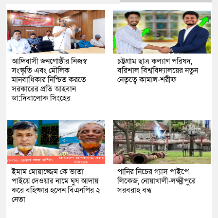
আদিবাসী জনগোষ্ঠীর নিজস্ব
চট্টগ্রাম ছাত্র কল্যাণ পরিষদ,
সংস্কৃতি এবং মৌলিক
বরিশাল বিশ্ববিদ্যালয়ের নতুন
মানবাধিকার নিশ্চিত করতে
নেতৃত্বে কামাল-শরীফ
সরকারের প্রতি আহবান
ডা:দিবালোক সিংহের
ইমাম মোয়াজ্জেম কে ভাতা
পানির নিচের গ্যাস পাইপে
পাইয়ে দেওয়ার নামে ঘুষ আদায়
লিকেজ, নোয়াখালী-লক্ষ্মীপুরে
করে বহিষ্কার হলেন বিএনপির ২
সরবরাহ বন্ধ
নেতা