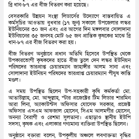
ব্রি ধান-৮৭ এর বীজ বিতরণ করা হয়েছে।
বেসরকারি উন্নয়ন সংস্থা লিডার্সের উদ্যোগে বাস্তবায়িত এ
কর্মসূচির আওতায় বুধবার (১৭ জুন) সকালে উপজেলার লস্কর
ইউনিয়নের ৩০ জন এবং এর আগের দিন মঙ্গলবার সোলাদানা
ইউনিয়নের ৩৫ জনসহ মোট ৬৫ জন প্রান্তিক কৃষকের মাঝে ব্রি
ধান-৮৭ এর বীজ বিতরণ করা হয়।
বীজ বিতরণ অনুষ্ঠানে প্রধান অতিথি হিসেবে উপস্থিত থেকে
উপকারভোগী কৃষকদের হাতে বীজ তুলে দেন লস্কর ইউনিয়ন
পরিষদের ভারপ্রাপ্ত চেয়ারম্যান জাহাঙ্গীর আলম সানা এবং
সোলাদানা ইউনিয়ন পরিষদের ভারপ্রাপ্ত চেয়ারম্যান পীযুষ কান্তি
মণ্ডল।
এ সময় উপস্থিত ছিলেন উপ-সহকারী কৃষি কর্মকর্তা মো.
আতাউল্লাহ, মো. আব্দুল্লাহ, স্টার প্রজেক্টের টিম লিডার শারমিন
আরা লিনা, অ্যাকাউন্টস অফিসার যোসেফ সরকার, প্রজেক্ট
অফিসার এসএম আফজাল হোসেন, সিএম আলমগীর হোসেন,
অনন্যা বৈরাগী ও রেশমা সুলতানা। এছাড়াও স্থানীয় ইউপি
সদস্য, কৃষক এবং এলাকার গণ্যমান্য ব্যক্তিরা উপস্থিত ছিলেন।
অনুষ্ঠানে বক্তারা বলেন, উপকূলীয় অঞ্চলে লবণাক্ততা বৃদ্ধির