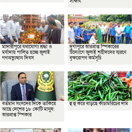
সাক্ষাৎ
মাদারীপুরে যথাযোগ্য শ্রদ্ধা ও
দুর্গাপুরে ভারপ্রাপ্ত স্পিকারের
মর্যাদায় পালিত হচ্ছে জুলাই
উদ্যোগে জুলাই শহীদদের স্মরণে
গণঅভ্যুত্থান দিবস
বৃক্ষরোপণ কর্মসূচি
বর্তমান সংসদের দিকে তাকিয়ে
হু হু করে বাড়ছে কাঁচামরিচের দাম
আছে দেশের ১৮ কোটি মানুষ:
ভারপ্রাপ্ত স্পিকার