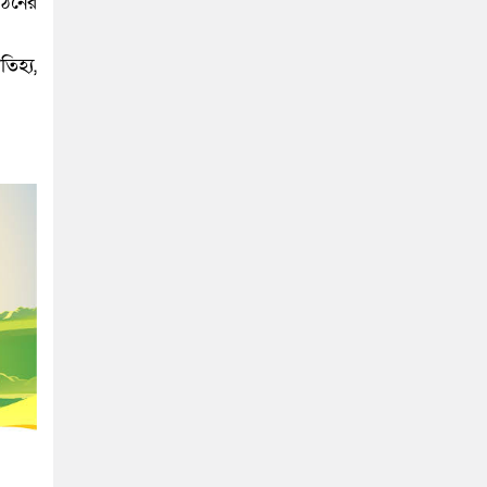
গঠনের
িহ্য,