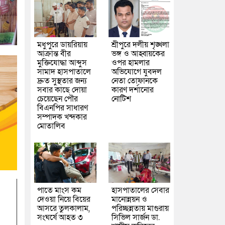
মধুপুরে ডায়রিয়ায়
শ্রীপুরে দলীয় শৃঙ্খলা
আক্রান্ত বীর
ভঙ্গ ও আহ্বায়কের
মুক্তিযোদ্ধা আব্দুস
ওপর হামলার
সামাদ হাসপাতালে
অভিযোগে যুবদল
দ্রুত সুস্থতার জন্য
নেতা তোফানকে
সবার কাছে দোয়া
কারণ দর্শানোর
চেয়েছেন পৌর
নোটিশ
বিএনপির সাধারণ
সম্পাদক খন্দকার
মোতালিব
পাতে মাংস কম
হাসপাতালের সেবার
দেওয়া নিয়ে বিয়ের
মানোন্নয়ন ও
আসরে তুলকালাম,
পরিচ্ছন্নতায় মাগুরায়
সংঘর্ষে আহত ৩
সিভিল সার্জন ডা.