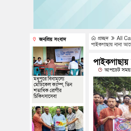
প্রচ্ছদ
All Ca
জনপ্রিয় সংবাদ
পাইকগাছায় নানা আয়
পাইকগাছায় 
আপডেট সময় :
মধুপুরে বিনামূল্যে
মেডিকেল ক্যাম্প, তিন
শতাধিক রোগীর
চিকিৎসাসেবা