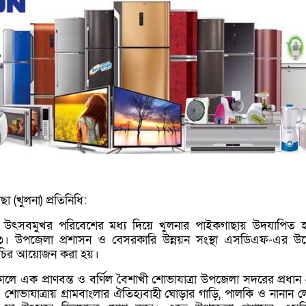
 (খুলনা) প্রতিনিধি:
ও উৎসবমুখর পরিবেশের মধ্য দিয়ে খুলনার পাইকগাছায় উদযাপিত 
৩। উপজেলা প্রশাসন ও বেসরকারি উন্নয়ন সংস্থা এসডিএফ-এর উদ
্মসূচির আয়োজন করা হয়।
ে এক প্রাণবন্ত ও বর্ণিল বৈশাখী শোভাযাত্রা উপজেলা সদরের প্রধান প
। শোভাযাত্রায় গ্রামবাংলার ঐতিহ্যবাহী ঘোড়ার গাড়ি, পালকি ও নানান