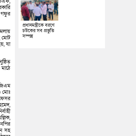
ডিএফ,
রকারি
 গফুর
প্রধানমন্ত্রীকে বরণে
চউকের সব প্রস্তুতি
মেলায়
সম্পন্ন
হ মোট
হয়, যা
ষ্ঠিত
 মাঠে
 জিএম
) মোঃ
রফেসর
হমেদ,
্বাহী
্লিক,
এনপির
ীন সহ