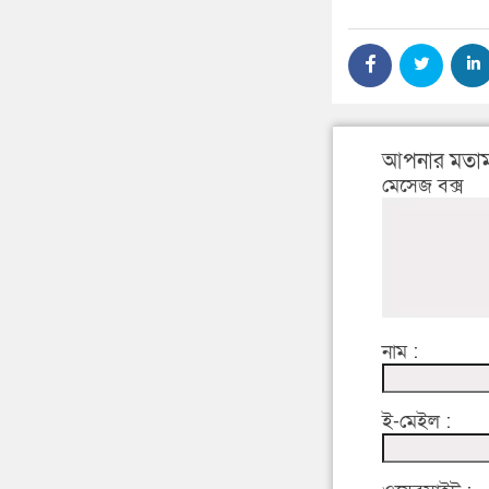
আপনার মতাম
মেসেজ বক্স
নাম :
ই-মেইল :