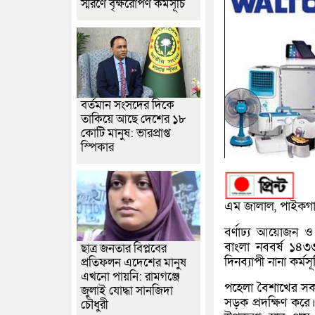
স্মরণে বৃক্ষরোপণ কর্মসূচি
বর্তমান সংসদের দিকে
তাকিয়ে আছে দেশের ১৮
কোটি মানুষ: ভারপ্রাপ্ত
স্পিকার
এম জালাল, পাইকগাছা
বর্ণাঢ্য আয়োজন 
বাংলা নববর্ষ ১৪৩
ছাত্র জনতার বিপ্লবের
দিনব্যাপী নানা কর
প্রতিফলন এদেশের মানুষ
এখনো পায়নি: রামগঞ্জে
পহেলা বৈশাখের সকাল
জুলাই যোদ্ধা সানজিদা
সড়ক প্রদক্ষিণ করে
চৌধুরী