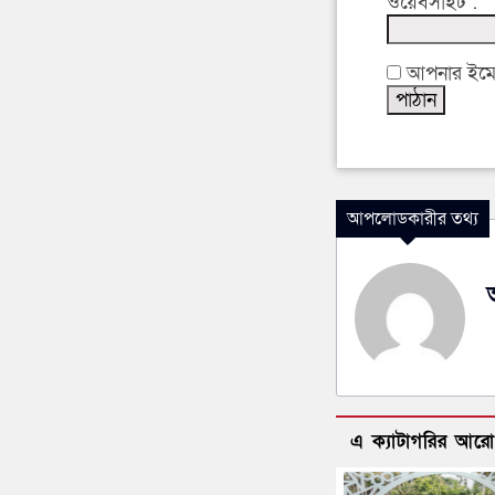
ওয়েবসাইট :
আপনার ইমেইল
আপলোডকারীর তথ্য
এ ক্যাটাগরির আর