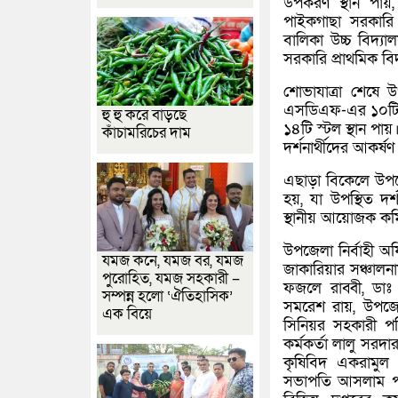
উপকরণ স্থান পায়
পাইকগাছা সরকারি
বালিকা উচ্চ বিদ্যা
সরকারি প্রাথমিক বি
শোভাযাত্রা শেষে 
এসডিএফ-এর ১০টি, 
হু হু করে বাড়ছে
১৪টি স্টল স্থান পায়।
কাঁচামরিচের দাম
দর্শনার্থীদের আকর্ষ
এছাড়া বিকেলে উপজে
হয়, যা উপস্থিত দ
স্থানীয় আয়োজক কমি
উপজেলা নির্বাহী অ
যমজ কনে, যমজ বর, যমজ
জাকারিয়ার সঞ্চালনা
পুরোহিত, যমজ সহকারী –
ফজলে রাব্বী, ডাঃ
সম্পন্ন হলো ‘ঐতিহাসিক’
সমরেশ রায়, উপজেলা
এক বিয়ে
সিনিয়র সহকারী পর
কর্মকর্তা লালু সরদ
কৃষিবিদ একরামুল হ
সভাপতি আসলাম পার