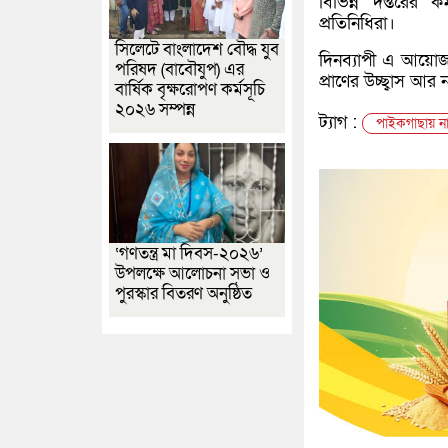
বিভিন্ন দপ্তরের 
প্রতিনিধিরা।
সিলেটে বাংলাদেশ বৌদ্ধ যুব
দিনব্যাপী এ আয়োজন
পরিষদ (বাবৌযুপ) এর
প্রাণের উচ্ছ্বাস আর 
বার্ষিক বৃক্ষরোপণ কর্মসূচি
২০২৬ সম্পন্ন
ট্যাগ :
পাইকগাছায় না
‘গণতন্ত্র মা দিবস-২০২৬’
উপলক্ষে আলোচনা সভা ও
পুরস্কার বিতরণ অনুষ্ঠিত