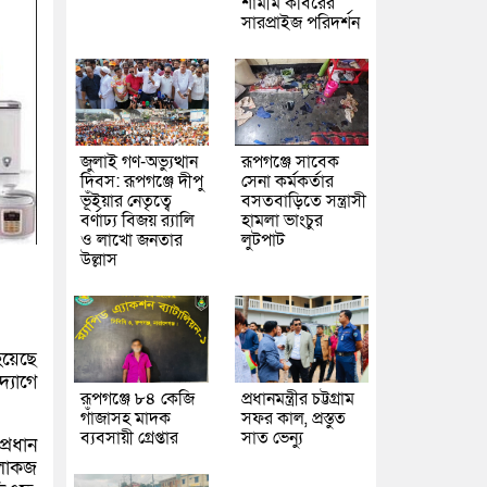
শামীম কবিরের
সারপ্রাইজ পরিদর্শন
জুলাই গণ-অভ্যুত্থান
রূপগঞ্জে সাবেক
দিবস: রূপগঞ্জে দীপু
সেনা কর্মকর্তার
ভূঁইয়ার নেতৃত্বে
বসতবাড়িতে সন্ত্রাসী
বর্ণাঢ্য বিজয় র‌্যালি
হামলা ভাংচুর
ও লাখো জনতার
লুটপাট
উল্লাস
হয়েছে
্যোগে
রূপগঞ্জে ৮৪ কেজি
প্রধানমন্ত্রীর চট্টগ্রাম
গাঁজাসহ মাদক
সফর কাল, প্রস্তুত
ব্যবসায়ী গ্রেপ্তার
সাত ভেন্যু
্রধান
 লোকজ