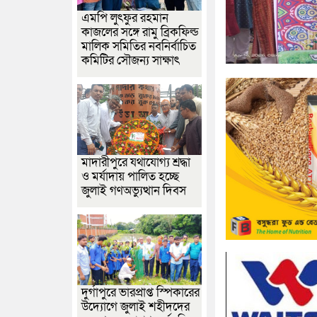
এমপি লুৎফুর রহমান
কাজলের সঙ্গে রামু ব্রিকফিল্ড
মালিক সমিতির নবনির্বাচিত
কমিটির সৌজন্য সাক্ষাৎ
মাদারীপুরে যথাযোগ্য শ্রদ্ধা
ও মর্যাদায় পালিত হচ্ছে
জুলাই গণঅভ্যুত্থান দিবস
দুর্গাপুরে ভারপ্রাপ্ত স্পিকারের
উদ্যোগে জুলাই শহীদদের