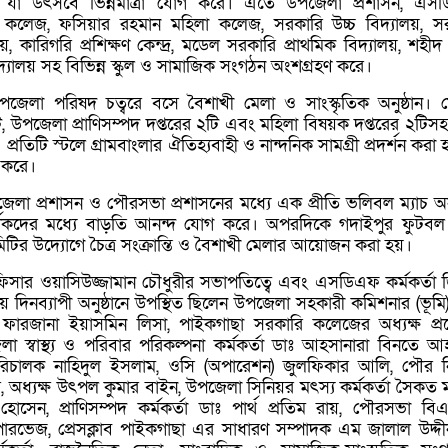
, যা উৎসবে ভিন্নমাত্রা যোগ করে। এতে উপজেলা প্রশাসন, এস
 কলেজ, ফসিয়ার রহমান মহিলা কলেজ, সরকারি উচ্চ বিদ্যালয়, স
লয়, কারিগরি প্রশিক্ষণ কেন্দ্র, মডেল সরকারি প্রাথমিক বিদ্যালয়, শহীদ
দ্যালয় সহ বিভিন্ন স্কুল ও সামাজিক সংগঠন অংশগ্রহণ করে।
উপজেলা পরিষদ চত্বরে বসে বৈশাখী মেলা ও সাংস্কৃতিক অনুষ্ঠান। 
উপজেলা প্রাণিসম্পদ দপ্তরের ২টি এবং মহিলা বিষয়ক দপ্তরের ২টিস
 প্রতিটি স্টলে গ্রামবাংলার ঐতিহ্যবাহী ও নান্দনিক সামগ্রী প্রদর্শন করা 
ণ করে।
লা প্রশাসন ও পৌরসভা প্রশাসনের মধ্যে এক প্রীতি ভলিবল ম্যাচ অনু
র্শকদের মধ্যে বাড়তি আনন্দ যোগ করে। অপরদিকে গদাইপুর ফুটবল
টির উদ্যোগে চৈত্র সংক্রান্তি ও বৈশাখী মেলার আয়োজন করা হয়।
ফিসার ওয়াসিউজ্জামান চৌধুরীর সভাপতিত্বে এবং এসডিএফ কর্মকর্তা
য় দিনব্যাপী অনুষ্ঠানে উপস্থিত ছিলেন উপজেলা সহকারী কমিশনার (ভূমি
 ফারজানা ইয়াসমিন লিসা, পাইকগাছা সরকারি কলেজের অধ্যক্ষ প্
 স্বাস্থ্য ও পরিবার পরিকল্পনা কর্মকর্তা ডাঃ আহসানারা বিনতে আ
িচালক নাহিদুল ইসলাম, ওসি (অপারেশন) জুলফিকার আলি, পৌর নির
ার, অধ্যক্ষ উৎপল কুমার বাইন, উপজেলা সিনিয়র মৎস্য কর্মকর্তা সৈকত মল
োসেন, প্রাণিসম্পদ কর্মকর্তা ডাঃ পার্থ প্রতিম রায়, পৌরসভা বি
ভেজ, প্রেসক্লাব পাইকগাছা এর সাধারণ সম্পাদক এম জালাল উদ্দ