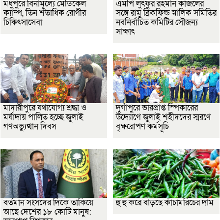
মধুপুরে বিনামূল্যে মেডিকেল
এমপি লুৎফুর রহমান কাজলের
ক্যাম্প, তিন শতাধিক রোগীর
সঙ্গে রামু ব্রিকফিল্ড মালিক সমিতির
চিকিৎসাসেবা
নবনির্বাচিত কমিটির সৌজন্য
সাক্ষাৎ
মাদারীপুরে যথাযোগ্য শ্রদ্ধা ও
দুর্গাপুরে ভারপ্রাপ্ত স্পিকারের
মর্যাদায় পালিত হচ্ছে জুলাই
উদ্যোগে জুলাই শহীদদের স্মরণে
গণঅভ্যুত্থান দিবস
বৃক্ষরোপণ কর্মসূচি
বর্তমান সংসদের দিকে তাকিয়ে
হু হু করে বাড়ছে কাঁচামরিচের দাম
আছে দেশের ১৮ কোটি মানুষ: