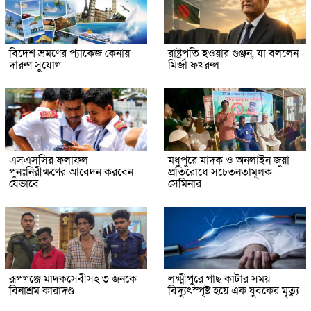
বিদেশ ভ্রমণের প্যাকেজ কেনায়
রাষ্ট্রপতি হওয়ার গুঞ্জন, যা বললেন
দারুণ সুযোগ
মির্জা ফখরুল
এসএসসির ফলাফল
মধুপুরে মাদক ও অনলাইন জুয়া
পুনঃনিরীক্ষণের আবেদন করবেন
প্রতিরোধে সচেতনতামূলক
যেভাবে
সেমিনার
রূপগঞ্জে মাদকসেবীসহ ৩ জনকে
লক্ষ্মীপুরে গাছ কাটার সময়
বিনাশ্রম কারাদণ্ড
বিদ্যুৎস্পৃষ্ট হয়ে এক যুবকের মৃত্যু