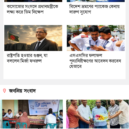
কসোভোর সংসদে প্রধানমন্ত্রীকে
বিদেশ ভ্রমণের প্যাকেজ কেনায়
লক্ষ্য করে ডিম নিক্ষেপ
দারুণ সুযোগ
রাষ্ট্রপতি হওয়ার গুঞ্জন, যা
এসএসসির ফলাফল
বললেন মির্জা ফখরুল
পুনঃনিরীক্ষণের আবেদন করবেন
যেভাবে
জনপ্রিয় সংবাদ