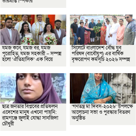
ভারপ্রাপ্ত স্পিকার
যমজ কনে, যমজ বর, যমজ
সিলেটে বাংলাদেশ বৌদ্ধ যুব
পুরোহিত, যমজ সহকারী – সম্পন্ন
পরিষদ (বাবৌযুপ) এর বার্ষিক
হলো ‘ঐতিহাসিক’ এক বিয়ে
বৃক্ষরোপণ কর্মসূচি ২০২৬ সম্পন্ন
ছাত্র জনতার বিপ্লবের প্রতিফলন
‘গণতন্ত্র মা দিবস-২০২৬’ উপলক্ষে
এদেশের মানুষ এখনো পায়নি:
আলোচনা সভা ও পুরস্কার বিতরণ
রামগঞ্জে জুলাই যোদ্ধা সানজিদা
অনুষ্ঠিত
চৌধুরী