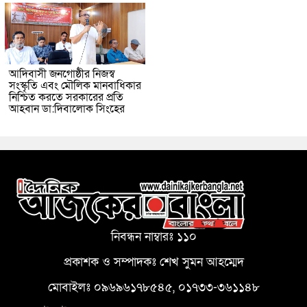
আদিবাসী জনগোষ্ঠীর নিজস্ব
সংস্কৃতি এবং মৌলিক মানবাধিকার
নিশ্চিত করতে সরকারের প্রতি
আহবান ডা:দিবালোক সিংহের
নিবন্ধন নাম্বারঃ ১১০
প্রকাশক ও সম্পাদকঃ শেখ সুমন আহম্মেদ
মোবাইলঃ ০৯৬৯৬১৭৮৫৪৫, ০১৭৩৩-৩৬১১৪৮