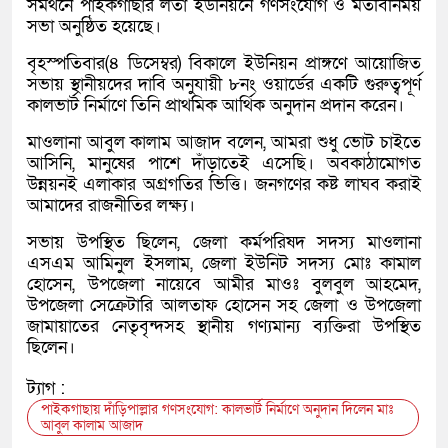
সমর্থনে পাইকগাছার লতা ইউনিয়নে গণসংযোগ ও মতবিনিময়
সভা অনুষ্ঠিত হয়েছে।
বৃহস্পতিবার(৪ ডিসেম্বর) বিকালে ইউনিয়ন প্রাঙ্গণে আয়োজিত
সভায় স্থানীয়দের দাবি অনুযায়ী ৮নং ওয়ার্ডের একটি গুরুত্বপূর্ণ
কালভার্ট নির্মাণে তিনি প্রাথমিক আর্থিক অনুদান প্রদান করেন।
মাওলানা আবুল কালাম আজাদ বলেন, আমরা শুধু ভোট চাইতে
আসিনি, মানুষের পাশে দাঁড়াতেই এসেছি। অবকাঠামোগত
উন্নয়নই এলাকার অগ্রগতির ভিত্তি। জনগণের কষ্ট লাঘব করাই
আমাদের রাজনীতির লক্ষ্য।
সভায় উপস্থিত ছিলেন, জেলা কর্মপরিষদ সদস্য মাওলানা
এসএম আমিনুল ইসলাম, জেলা ইউনিট সদস্য মোঃ কামাল
হোসেন, উপজেলা নায়েবে আমীর মাওঃ বুলবুল আহমেদ,
উপজেলা সেক্রেটারি আলতাফ হোসেন সহ জেলা ও উপজেলা
জামায়াতের নেতৃবৃন্দসহ স্থানীয় গণ্যমান্য ব্যক্তিরা উপস্থিত
ছিলেন।
ট্যাগ :
পাইকগাছায় দাঁড়িপাল্লার গণসংযোগ: কালভার্ট নির্মাণে অনুদান দিলেন মাঃ
আবুল কালাম আজাদ