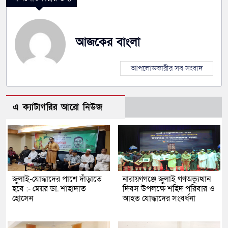
আজকের বাংলা
আপলোডকারীর সব সংবাদ
এ ক্যাটাগরির আরো নিউজ
জুলাই-যোদ্ধাদের পাশে দাঁড়াতে
নারায়ণগঞ্জে জুলাই গণঅভ্যুত্থান
হবে :- মেয়র ডা. শাহাদাত
দিবস উপলক্ষে শহিদ পরিবার ও
হোসেন
আহত যোদ্ধাদের সংবর্ধনা