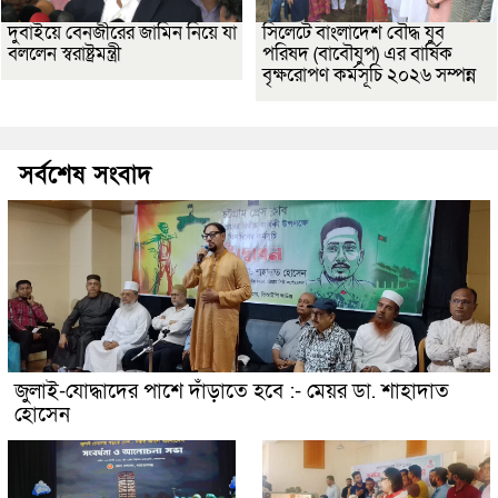
দুবাইয়ে বেনজীরের জামিন নিয়ে যা
সিলেটে বাংলাদেশ বৌদ্ধ যুব
বললেন স্বরাষ্ট্রমন্ত্রী
পরিষদ (বাবৌযুপ) এর বার্ষিক
বৃক্ষরোপণ কর্মসূচি ২০২৬ সম্পন্ন
সর্বশেষ সংবাদ
জুলাই-যোদ্ধাদের পাশে দাঁড়াতে হবে :- মেয়র ডা. শাহাদাত
হোসেন