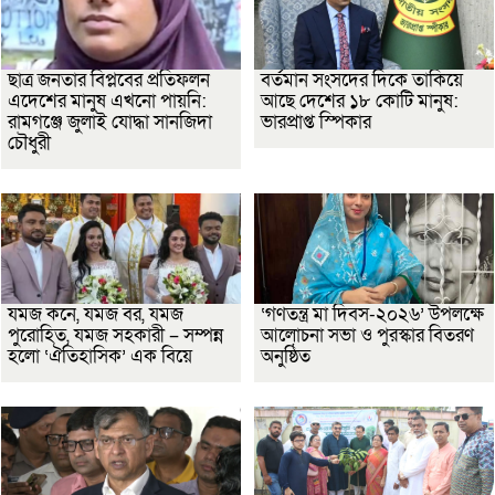
ছাত্র জনতার বিপ্লবের প্রতিফলন
বর্তমান সংসদের দিকে তাকিয়ে
এদেশের মানুষ এখনো পায়নি:
আছে দেশের ১৮ কোটি মানুষ:
রামগঞ্জে জুলাই যোদ্ধা সানজিদা
ভারপ্রাপ্ত স্পিকার
চৌধুরী
যমজ কনে, যমজ বর, যমজ
‘গণতন্ত্র মা দিবস-২০২৬’ উপলক্ষে
পুরোহিত, যমজ সহকারী – সম্পন্ন
আলোচনা সভা ও পুরস্কার বিতরণ
হলো ‘ঐতিহাসিক’ এক বিয়ে
অনুষ্ঠিত