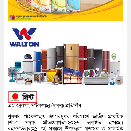
এম জালাল, পাইকগাছা (খুলনা) প্রতিনিধি:
খুলনার পাইকগাছায় উৎসবমুখর পরিবেশে জাতীয় প্রাথমিক
শিক্ষা পদক প্রতিযোগিতা-২০২৬ অনুষ্ঠিত হয়েছে।
বৃহস্পতিবার(২১ মে) সকালে উপজেলা প্রশাসন ও প্রাথমিক