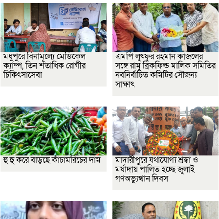
মধুপুরে বিনামূল্যে মেডিকেল
এমপি লুৎফুর রহমান কাজলের
ক্যাম্প, তিন শতাধিক রোগীর
সঙ্গে রামু ব্রিকফিল্ড মালিক সমিতির
চিকিৎসাসেবা
নবনির্বাচিত কমিটির সৌজন্য
সাক্ষাৎ
হু হু করে বাড়ছে কাঁচামরিচের দাম
মাদারীপুরে যথাযোগ্য শ্রদ্ধা ও
মর্যাদায় পালিত হচ্ছে জুলাই
গণঅভ্যুত্থান দিবস