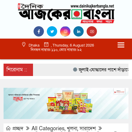
Dhaka
, Thursday, 6 August 2026
নিবন্ধন নাম্বারঃ ১১০, কোড নাম্বারঃ ৯২
শিরোনাম ::
জুলাই-যোদ্ধাদের পাশে দাঁড়াতে হবে 
প্রচ্ছদ
All Categories
,
খুলনা
,
সারাদেশ