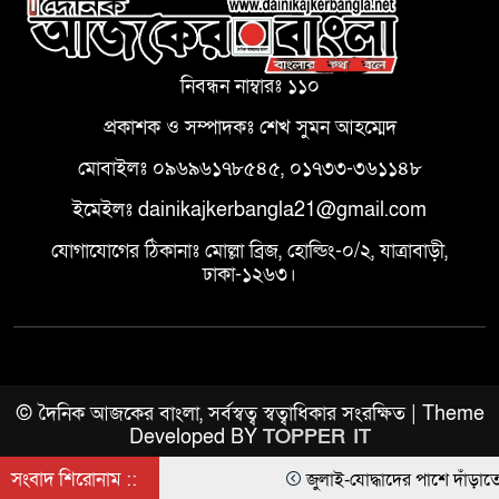
নিবন্ধন নাম্বারঃ ১১০
প্রকাশক ও সম্পাদকঃ শেখ সুমন আহম্মেদ
মোবাইলঃ ০৯৬৯৬১৭৮৫৪৫, ০১৭৩৩-৩৬১১৪৮
ইমেইলঃ dainikajkerbangla21@gmail.com
যোগাযোগের ঠিকানাঃ মোল্লা ব্রিজ, হোল্ডিং-০/২, যাত্রাবাড়ী,
ঢাকা-১২৬৩।
© দৈনিক আজকের বাংলা, সর্বস্বত্ব স্বত্বাধিকার সংরক্ষিত | Theme
Developed BY
TOPPER IT
সংবাদ শিরোনাম ::
জুলাই-যোদ্ধাদের পাশে দাঁড়াতে হবে