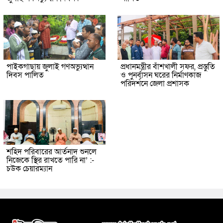
পাইকগাছায় জুলাই গণঅভ্যুত্থান
প্রধানমন্ত্রীর বাঁশখালী সফর, প্রস্তুতি
দিবস পালিত
ও পুনর্বাসন ঘরের নির্মাণকাজ
পরিদর্শনে জেলা প্রশাসক
শহিদ পরিবারের আর্তনাদ শুনলে
নিজেকে স্থির রাখতে পারি না’ :-
চউক চেয়ারম্যান