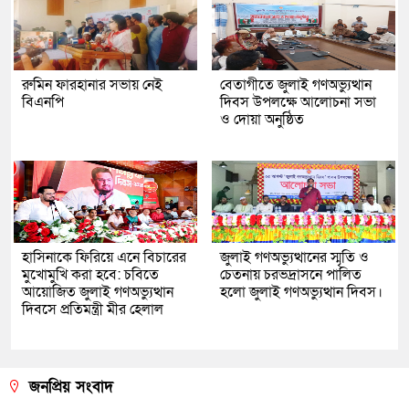
রুমিন ফারহানার সভায় নেই
বেতাগীতে জুলাই গণঅভ্যুত্থান
বিএনপি
দিবস উপলক্ষে আলোচনা সভা
ও দোয়া অনুষ্ঠিত
হাসিনাকে ফিরিয়ে এনে বিচারের
জুলাই গণঅভ্যুত্থানের স্মৃতি ও
মুখোমুখি করা হবে: চবিতে
চেতনায় চরভদ্রাসনে পালিত
আয়োজিত জুলাই গণঅভ্যুত্থান
হলো জুলাই গণঅভ্যুত্থান দিবস।
দিবসে প্রতিমন্ত্রী মীর হেলাল
জনপ্রিয় সংবাদ