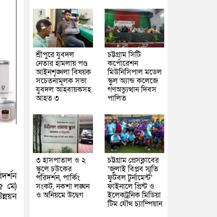
শ্রীপুরে যুবদল
চট্টগ্রাম সিটি
নেতার হামলায় পণ্ড
কর্পোরেশন
আইনশৃঙ্খলা বিষয়ক
মিউনিসিপাল মডেল
সচেতনামূলক সভা
স্কুল অ্যান্ড কলেজে
যুবদল আহবায়কসহ
গণঅভ্যুত্থান দিবস
আহত ৩
পালিত
৩ হাসপাতাল ও ২
চট্টগ্রাম প্রেসক্লাবের
স্কুলে চউকের
‘জুলাই বিপ্লব স্মৃতি
দর্শন
পরিদর্শন, পার্কিং
ফুটবল টুর্নামেন্ট’
৫ মে)
সংকট, নকশা লঙ্ঘন
ফাইনালে প্রিন্ট ও
ও অনিয়মে উদ্বেগ
ইলেকট্রনিক মিডিয়া
ন্নয়ন
টিম যৌথ চ্যাম্পিয়ান