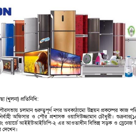
 (খুলনা) প্রতিনিধি:
ৌরসভায় চলমান গুরুত্বপূর্ণ নগর অবকাঠামো উন্নয়ন প্রকল্পের কাজ পরি
্বাহী অফিসার ও পৌর প্রশাসক ওয়াসিউজ্জামান চৌধুরী। শুক্রবার(১
ং ওয়ার্ডে আইইউআইডিপি-২ এর আওতাধীন বিভিন্ন সড়ক ও ড্রেনেজ উ
ে দেখেন।