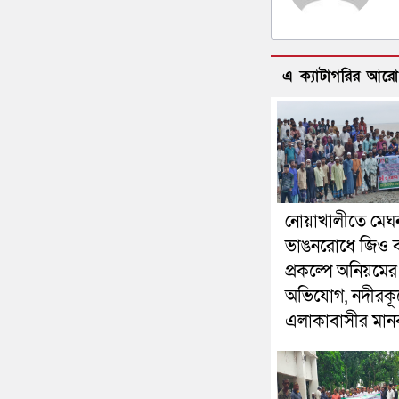
এ ক্যাটাগরির আর
নোয়াখালীতে মেঘ
ভাঙনরোধে জিও ব
প্রকল্পে অনিয়মের
অভিযোগ, নদীরকূ
এলাকাবাসীর মানব