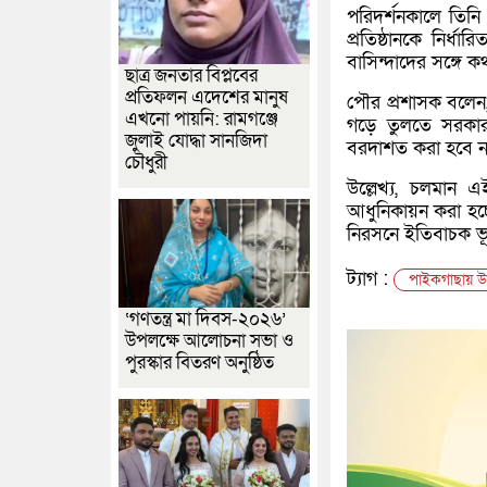
পরিদর্শনকালে তিনি
প্রতিষ্ঠানকে নির্
বাসিন্দাদের সঙ্গে 
ছাত্র জনতার বিপ্লবের
প্রতিফলন এদেশের মানুষ
পৌর প্রশাসক বলেন
এখনো পায়নি: রামগঞ্জে
গড়ে তুলতে সরকার
জুলাই যোদ্ধা সানজিদা
বরদাশত করা হবে ন
চৌধুরী
উল্লেখ্য, চলমান এ
আধুনিকায়ন করা হচ্ছ
নিরসনে ইতিবাচক ভূ
ট্যাগ :
পাইকগাছায় উন
‘গণতন্ত্র মা দিবস-২০২৬’
উপলক্ষে আলোচনা সভা ও
পুরস্কার বিতরণ অনুষ্ঠিত