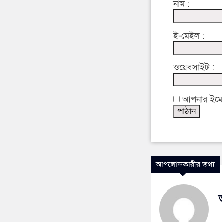
নাম :
ই-মেইল :
ওয়েবসাইট :
আপনার ইমেইল
আপলোডকারীর তথ্য