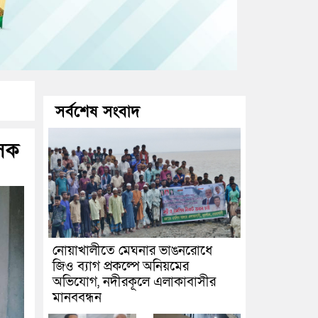
সর্বশেষ সংবাদ
াসক
নোয়াখালীতে মেঘনার ভাঙনরোধে
জিও ব্যাগ প্রকল্পে অনিয়মের
অভিযোগ, নদীরকূলে এলাকাবাসীর
মানববন্ধন