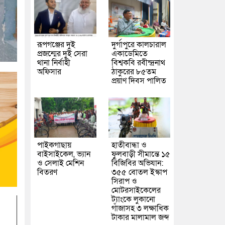
রূপগঞ্জের দুই
দুর্গাপুরে কালচারাল
প্রজন্মের দুই সেরা
একাডেমিতে
থানা নির্বাহী
বিশ্বকবি রবীন্দ্রনাথ
অফিসার
ঠাকুরের ৮৫তম
প্রয়াণ দিবস পালিত
পাইকগাছায়
হাতীবান্ধা ও
বাইসাইকেল, ভ্যান
ফুলবাড়ী সীমান্তে ১৫
ও সেলাই মেশিন
বিজিবির অভিযান:
বিতরণ
৩৫৫ বোতল ইস্কাপ
সিরাপ ও
মোটরসাইকেলের
ট্যাংকে লুকানো
গাঁজাসহ ৩ লক্ষাধিক
টাকার মালামাল জব্দ