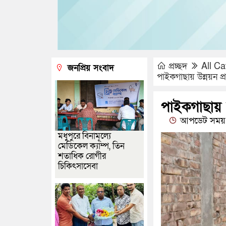
প্রচ্ছদ
All Ca
জনপ্রিয় সংবাদ
পাইকগাছায় উন্নয়ন প্
পাইকগাছায় উ
আপডেট সময় :
মধুপুরে বিনামূল্যে
মেডিকেল ক্যাম্প, তিন
শতাধিক রোগীর
চিকিৎসাসেবা