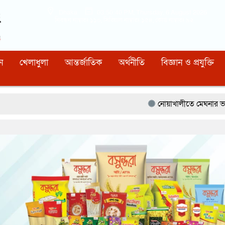
Dhaka
03:50:41 PM
, Thursday, 6 August 2026
নিবন্ধন নাম্বারঃ ১১০, সিরিয়াল নাম্বারঃ ১৫৪, কোড নাম্বারঃ ৯২
ন
খেলাধুলা
আন্তর্জাতিক
অর্থনীতি
বিজ্ঞান ও প্রযুক্তি
নোয়াখালীতে মেঘনার ভাঙনরোধে জিও ব্যাগ প