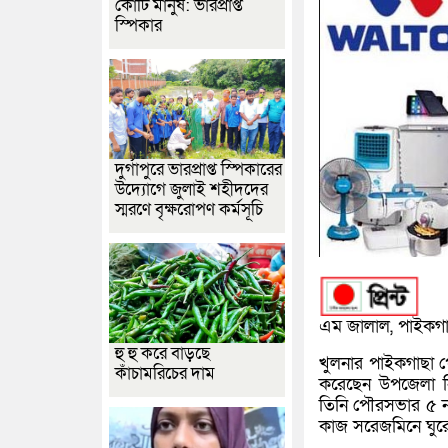
কোটি মানুষ: ভারপ্রাপ্ত
স্পিকার
দুর্গাপুরে ভারপ্রাপ্ত স্পিকারের
উদ্যোগে জুলাই শহীদদের
স্মরণে বৃক্ষরোপণ কর্মসূচি
এম জালাল, পাইকগাছা
হু হু করে বাড়ছে
খুলনার পাইকগাছা প
কাঁচামরিচের দাম
করেছেন উপজেলা নির
তিনি পৌরসভার ৫ ন
কাজ সরেজমিনে ঘুর