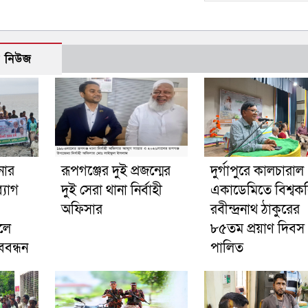
ো নিউজ
নার
রূপগঞ্জের দুই প্রজন্মের
দুর্গাপুরে কালচারাল
্যাগ
দুই সেরা থানা নির্বাহী
একাডেমিতে বিশ্বক
অফিসার
রবীন্দ্রনাথ ঠাকুরের
লে
৮৫তম প্রয়াণ দিবস
বন্ধন
পালিত