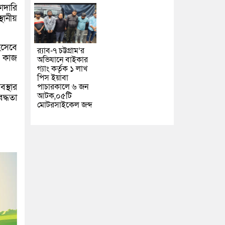
াদারি
থানীয়
িসেবে
র‌্যাব-৭ চট্টগ্রাম’র
র কাজ
অভিযানে বাইকার
গ্যাং কর্তৃক ১ লাখ
পিস ইয়াবা
স্থার
পাচারকালে ৬ জন
আটক,০৫টি
দ্ধতা
মোটরসাইকেল জব্দ