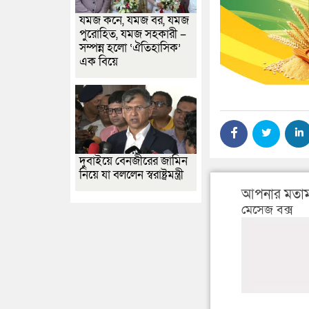
যমজ কনে, যমজ বর, যমজ
পুরোহিত, যমজ সহকারী –
সম্পন্ন হলো ‘ঐতিহাসিক’
এক বিয়ে
দুবাইয়ে বেনজীরের জামিন
নিয়ে যা বললেন স্বরাষ্ট্রমন্ত্রী
আপনার মতাম
মেসেজ বক্স