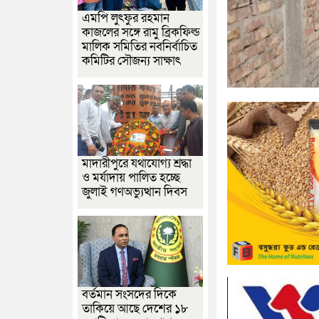
এমপি লুৎফুর রহমান
কাজলের সঙ্গে রামু ব্রিকফিল্ড
মালিক সমিতির নবনির্বাচিত
কমিটির সৌজন্য সাক্ষাৎ
মাদারীপুরে যথাযোগ্য শ্রদ্ধা
ও মর্যাদায় পালিত হচ্ছে
জুলাই গণঅভ্যুত্থান দিবস
বর্তমান সংসদের দিকে
তাকিয়ে আছে দেশের ১৮