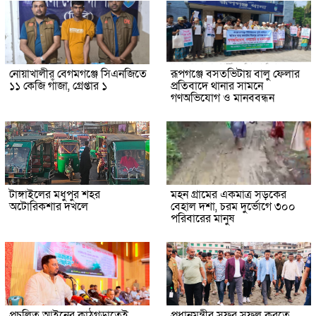
নোয়াখালীর বেগমগঞ্জে সিএনজিতে
রূপগঞ্জে বসতভিটায় বালু ফেলার
১১ কেজি গাঁজা, গ্রেপ্তার ১
প্রতিবাদে থানার সামনে
গণঅভিযোগ ও মানববন্ধন
টাঙ্গাইলের মধুপুর শহর
মহন গ্রামের একমাত্র সড়কের
অটোরিকশার দখলে
বেহাল দশা, চরম দুর্ভোগে ৩০০
পরিবারের মানুষ
প্রচলিত আইনের কাঠগড়াতেই
প্রধানমন্ত্রীর সফর সফল করতে