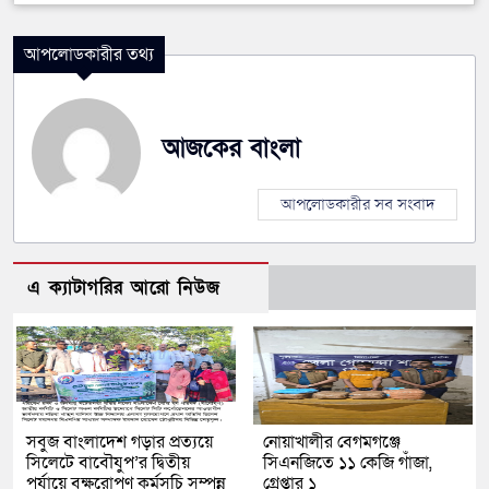
আপলোডকারীর তথ্য
আজকের বাংলা
আপলোডকারীর সব সংবাদ
এ ক্যাটাগরির আরো নিউজ
সবুজ বাংলাদেশ গড়ার প্রত্যয়ে
নোয়াখালীর বেগমগঞ্জে
সিলেটে বাবৌযুপ’র দ্বিতীয়
সিএনজিতে ১১ কেজি গাঁজা,
পর্যায়ে বৃক্ষরোপণ কর্মসূচি সম্পন্ন
গ্রেপ্তার ১