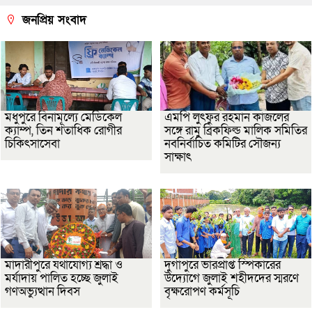
জনপ্রিয় সংবাদ
মধুপুরে বিনামূল্যে মেডিকেল
এমপি লুৎফুর রহমান কাজলের
ক্যাম্প, তিন শতাধিক রোগীর
সঙ্গে রামু ব্রিকফিল্ড মালিক সমিতির
চিকিৎসাসেবা
নবনির্বাচিত কমিটির সৌজন্য
সাক্ষাৎ
মাদারীপুরে যথাযোগ্য শ্রদ্ধা ও
দুর্গাপুরে ভারপ্রাপ্ত স্পিকারের
মর্যাদায় পালিত হচ্ছে জুলাই
উদ্যোগে জুলাই শহীদদের স্মরণে
গণঅভ্যুত্থান দিবস
বৃক্ষরোপণ কর্মসূচি