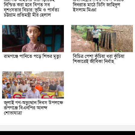
নিশ্চিত করা হবে বিগত সব
দিনরাত মাঠে ডিসি জাহিদুল
নৃশংসতার বিচার: ভূমি ও পার্বত্য
ইসলাম মিঞা
চট্টগ্রাম প্রতিমন্ত্রী মীর হেলাল
রামগঞ্জে পানিতে পড়ে শিশুর মৃত্যু
বিচিত্র পেশা কুঁচিয়া ধরা কুঁচিয়া
শিকারেই জীবিকা নির্বাহ
জুলাই গণ-অভ্যুত্থান দিবস উপলক্ষে
রূপগঞ্জে বিএনপির আনন্দ
শোভাযাত্রা