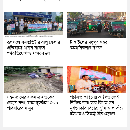
রূপগঞ্জে বসতভিটায় বালু ফেলার
টাঙ্গাইলের মধুপুর শহর
প্রতিবাদে থানার সামনে
অটোরিকশার দখলে
গণঅভিযোগ ও মানববন্ধন
মহন গ্রামের একমাত্র সড়কের
প্রচলিত আইনের কাঠগড়াতেই
বেহাল দশা, চরম দুর্ভোগে ৩০০
নিশ্চিত করা হবে বিগত সব
পরিবারের মানুষ
নৃশংসতার বিচার: ভূমি ও পার্বত্য
চট্টগ্রাম প্রতিমন্ত্রী মীর হেলাল