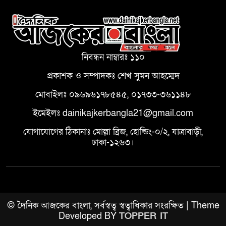
নিবন্ধন নাম্বারঃ ১১০
প্রকাশক ও সম্পাদকঃ শেখ সুমন আহম্মেদ
মোবাইলঃ ০৯৬৯৬১৭৮৫৪৫, ০১৭৩৩-৩৬১১৪৮
ইমেইলঃ dainikajkerbangla21@gmail.com
যোগাযোগের ঠিকানাঃ মোল্লা ব্রিজ, হোল্ডিং-০/২, যাত্রাবাড়ী,
ঢাকা-১২৬৩।
© দৈনিক আজকের বাংলা, সর্বস্বত্ব স্বত্বাধিকার সংরক্ষিত | Theme
Developed BY
TOPPER IT