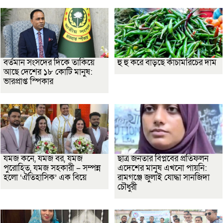
বর্তমান সংসদের দিকে তাকিয়ে
হু হু করে বাড়ছে কাঁচামরিচের দাম
আছে দেশের ১৮ কোটি মানুষ:
ভারপ্রাপ্ত স্পিকার
যমজ কনে, যমজ বর, যমজ
ছাত্র জনতার বিপ্লবের প্রতিফলন
পুরোহিত, যমজ সহকারী – সম্পন্ন
এদেশের মানুষ এখনো পায়নি:
হলো ‘ঐতিহাসিক’ এক বিয়ে
রামগঞ্জে জুলাই যোদ্ধা সানজিদা
চৌধুরী