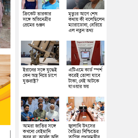
ক্রিকেট তারকার
মৃত্যুর আগে শেষ
সঙ্গে অভিনেত্রীর
কথায় কী বলেছিলেন
প্রেমের গুঞ্জন
ম্যারাডোনা, বেরিয়ে
এল নতুন তথ্য
ইরানের সঙ্গে যুদ্ধেই
এটিএমে কার্ড স্পর্শ
কেন অস্ত্র নিয়ে চাপে
করেই তোলা যাবে
যুক্তরাষ্ট্র?
টাকা, নেই আটকে
যাওয়ার ভয়
আমরা জাতির সঙ্গে
জ্বালানি উৎসের
কখনো বেইমানি
বৈচিত্র্য নিশ্চিতের
করব না: কর্নেল অলি
তাগিদ প্রধানমন্ত্রীর