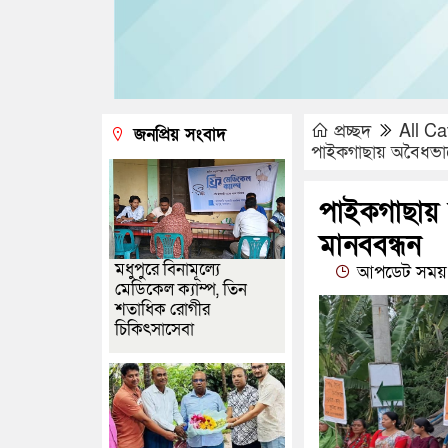
প্রচ্ছদ
All Ca
জনপ্রিয় সংবাদ
পাইকগাছায় অবৈধভাবে
পাইকগাছায় 
মানববন্ধন
মধুপুরে বিনামূল্যে
আপডেট সময় :
মেডিকেল ক্যাম্প, তিন
শতাধিক রোগীর
চিকিৎসাসেবা