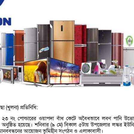
 (খুলনা) প্রতিনিধি:
 ২৩ নং পোল্ডারের ওয়াপদা বাঁধ কেটে অবৈধভাবে লবণ পানি উত্ত
ধন অনুষ্ঠিত হয়েছে। শনিবার (৯ মে) বিকাল ৫টায় উপজেলার লস্কর ইউন
ানববন্ধনের আয়োজন ভূমিহীন সংগঠন ও এলাকাবাসী।