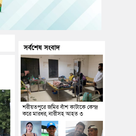
সর্বশেষ সংবাদ
শরীয়তপুরে জমির বাঁশ কাটাকে কেন্দ্র
করে মারধর, নারীসহ আহত ৩