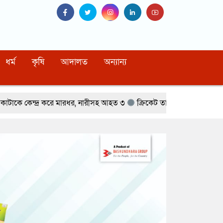
ধর্ম
কৃষি
আদালত
অন্যান্য
 মারধর, নারীসহ আহত ৩
ক্রিকেট তারকার সঙ্গে অভিনেত্রীর প্রেমের গুঞ্জন
ম