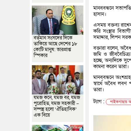
মানববন্ধনে সভাপতিত
হাসান।
এসময় বক্তব্য রাখে
করি সংস্থার বিভাগী
সমাদ্দার, লিপন সরক
বর্তমান সংসদের দিকে
তাকিয়ে আছে দেশের ১৮
বক্তারা বলেন, অবৈ
কোটি মানুষ: ভারপ্রাপ্ত
জমি ও জীববৈচিত্র
স্পিকার
হচ্ছে, অন্যদিকে সুপ
কামনা করেন তারা।
মানববন্ধনে অংশগ্র
স্বার্থে অবৈধ লবণ
তারা।
যমজ কনে, যমজ বর, যমজ
ট্যাগ :
পাইকগাছায় অব
পুরোহিত, যমজ সহকারী –
সম্পন্ন হলো ‘ঐতিহাসিক’
এক বিয়ে