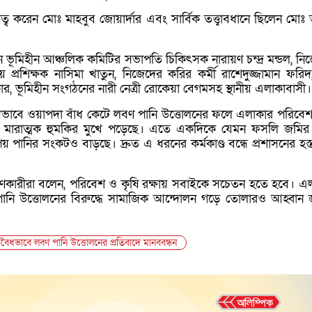
্ব করেন মোঃ মাহবুব জোয়ার্দার এবং সার্বিক তত্ত্বাবধানে ছিলেন মোঃ
ন ভূমিহীন আঞ্চলিক কমিটির সভাপতি চিকিৎসক নারায়ণ চন্দ্র মন্ডল, নি
য় প্রশিক্ষক নাসিমা খাতুন, নিজেদের করির কর্মী রাশেদুজ্জামান ফরিদ, ম
ার, ভূমিহীন সংগঠনের নারী নেত্রী রোকেয়া বেগমসহ স্থানীয় এলাকাবাসী।
ধভাবে ওয়াপদা বাঁধ কেটে লবণ পানি উত্তোলনের ফলে এলাকার পরিবেশ,
্য মারাত্মক হুমকির মুখে পড়েছে। এতে একদিকে যেমন ফসলি জমির 
েয় পানির সংকটও বাড়ছে। দ্রুত এ ধরনের কর্মকাণ্ড বন্ধে প্রশাসনের হস্
হণকারীরা বলেন, পরিবেশ ও কৃষি রক্ষায় সবাইকে সচেতন হতে হবে। এ
 পানি উত্তোলনের বিরুদ্ধে সামাজিক আন্দোলন গড়ে তোলারও আহ্বান 
ৈধভাবে লবণ পানি উত্তোলনের প্রতিবাদে মানববন্ধন