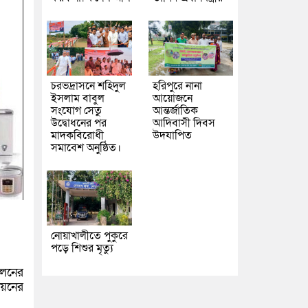
চরভদ্রাসনে শহিদুল
হরিপুরে নানা
ইসলাম বাবুল
আয়োজনে
সংযোগ সেতু
আন্তর্জাতিক
উদ্বোধনের পর
আদিবাসী দিবস
মাদকবিরোধী
উদযাপিত
সমাবেশ অনুষ্ঠিত।
নোয়াখালীতে পুকুরে
পড়ে শিশুর মৃত্যু
োলনের
িয়নের