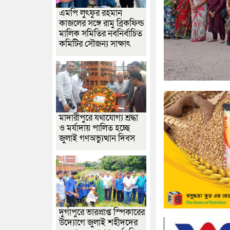
এমপি লুৎফুর রহমান
কাজলের সঙ্গে রামু ব্রিকফিল্ড
মালিক সমিতির নবনির্বাচিত
কমিটির সৌজন্য সাক্ষাৎ
মাদারীপুরে যথাযোগ্য শ্রদ্ধা
ও মর্যাদায় পালিত হচ্ছে
জুলাই গণঅভ্যুত্থান দিবস
দুর্গাপুরে ভারপ্রাপ্ত স্পিকারের
উদ্যোগে জুলাই শহীদদের