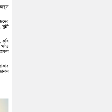
 আবুল
জেদের
ুন্নী
 কৃষি
ক্ষতি
তক্ষেপ
লাকার
জানান