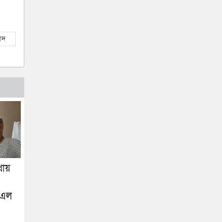
াদ
থায়
ে এল