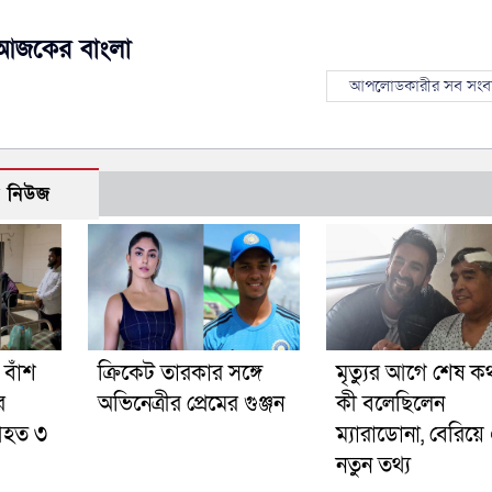
আজকের বাংলা
আপলোডকারীর সব সংব
ো নিউজ
বাঁশ
ক্রিকেট তারকার সঙ্গে
মৃত্যুর আগে শেষ ক
ে
অভিনেত্রীর প্রেমের গুঞ্জন
কী বলেছিলেন
আহত ৩
ম্যারাডোনা, বেরিয়
নতুন তথ্য