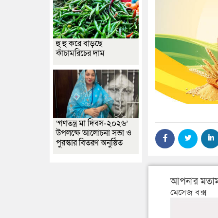
হু হু করে বাড়ছে
কাঁচামরিচের দাম
‘গণতন্ত্র মা দিবস-২০২৬’
উপলক্ষে আলোচনা সভা ও
পুরস্কার বিতরণ অনুষ্ঠিত
আপনার মতাম
মেসেজ বক্স