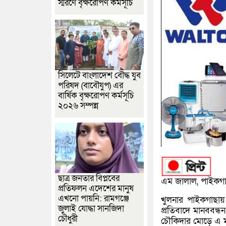
স্মরণে বৃক্ষরোপণ কর্মসূচি
সিলেটে বাংলাদেশ বৌদ্ধ যুব
পরিষদ (বাবৌযুপ) এর
বার্ষিক বৃক্ষরোপণ কর্মসূচি
২০২৬ সম্পন্ন
ছাত্র জনতার বিপ্লবের
এম জালাল, পাইকগাছা
প্রতিফলন এদেশের মানুষ
এখনো পায়নি: রামগঞ্জে
খুলনার পাইকগাছায়
জুলাই যোদ্ধা সানজিদা
প্রতিবাদে মানববন্
চৌধুরী
চৌকিদার মোড়ে এ ম