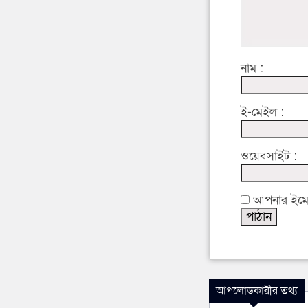
নাম :
ই-মেইল :
ওয়েবসাইট :
আপনার ইমেইল
আপলোডকারীর তথ্য