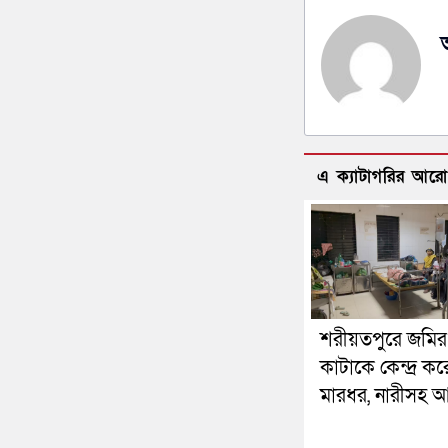
এ ক্যাটাগরির আর
শরীয়তপুরে জমির 
কাটাকে কেন্দ্র কর
মারধর, নারীসহ 