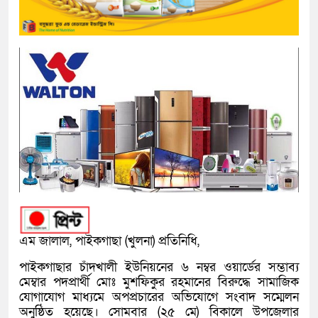
এম জালাল, পাইকগাছা (খুলনা) প্রতিনিধি,
পাইকগাছার চাঁদখালী ইউনিয়নের ৬ নম্বর ওয়ার্ডের সম্ভাব্য
মেম্বার পদপ্রার্থী মোঃ মুশফিকুর রহমানের বিরুদ্ধে সামাজিক
যোগাযোগ মাধ্যমে অপপ্রচারের অভিযোগে সংবাদ সম্মেলন
অনুষ্ঠিত হয়েছে। সোমবার (২৫ মে) বিকালে উপজেলার