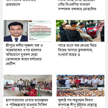
খাঁন সাবেক এনবিআর
সবার কাছে দোয়া চেয়েছেন
চেয়ারম্যান
পৌর বিএনপির সাধারণ
সম্পাদক খন্দকার মোতালিব
শ্রীপুরে দলীয় শৃঙ্খলা ভঙ্গ ও
পাতে মাংস কম দেওয়া নিয়ে
আহ্বায়কের ওপর হামলার
বিয়ের আসরে তুলকালাম,
অভিযোগে যুবদল নেতা
সংঘর্ষে আহত ৩
তোফানকে কারণ দর্শানোর
নোটিশ
হাসপাতালের সেবার মানোন্নয়ন
জুলাই গণ-অভ্যুত্থান দিবস:
ও পরিচ্ছন্নতায় মাগুরায় সিভিল
রূপগঞ্জে দীপু ভূঁইয়ার নেতৃত্বে