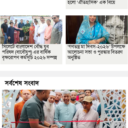
হলো ‘ঐতিহাসিক’ এক বিয়ে
সিলেটে বাংলাদেশ বৌদ্ধ যুব
‘গণতন্ত্র মা দিবস-২০২৬’ উপলক্ষে
পরিষদ (বাবৌযুপ) এর বার্ষিক
আলোচনা সভা ও পুরস্কার বিতরণ
বৃক্ষরোপণ কর্মসূচি ২০২৬ সম্পন্ন
অনুষ্ঠিত
সর্বশেষ সংবাদ