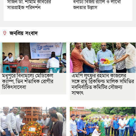
সার্জন ডা. শামীম কবিরের
বর্ণাঢ্য বিজয় র‌্যালি ও লাখো
সারপ্রাইজ পরিদর্শন
জনতার উল্লাস
জনপ্রিয় সংবাদ
মধুপুরে বিনামূল্যে মেডিকেল
এমপি লুৎফুর রহমান কাজলের
ক্যাম্প, তিন শতাধিক রোগীর
সঙ্গে রামু ব্রিকফিল্ড মালিক সমিতির
চিকিৎসাসেবা
নবনির্বাচিত কমিটির সৌজন্য
সাক্ষাৎ