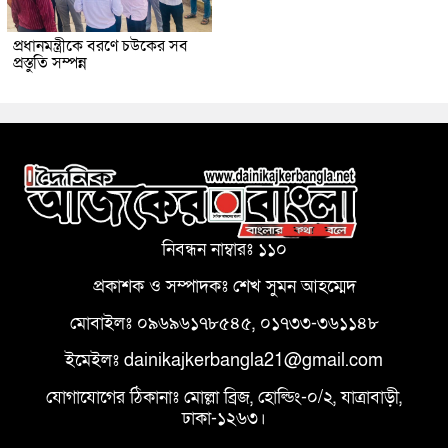
প্রধানমন্ত্রীকে বরণে চউকের সব
প্রস্তুতি সম্পন্ন
নিবন্ধন নাম্বারঃ ১১০
প্রকাশক ও সম্পাদকঃ শেখ সুমন আহম্মেদ
মোবাইলঃ ০৯৬৯৬১৭৮৫৪৫, ০১৭৩৩-৩৬১১৪৮
ইমেইলঃ dainikajkerbangla21@gmail.com
যোগাযোগের ঠিকানাঃ মোল্লা ব্রিজ, হোল্ডিং-০/২, যাত্রাবাড়ী,
ঢাকা-১২৬৩।