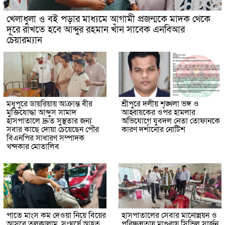
খেলাধুলা ও বই পড়ার মাধ্যমে আগামী প্রজন্মকে মাদক থেকে
দূরে রাখতে হবে আব্দুর রহমান খাঁন সাবেক এনবিআর
চেয়ারম্যান
মধুপুরে ডায়রিয়ায় আক্রান্ত বীর
শ্রীপুরে দলীয় শৃঙ্খলা ভঙ্গ ও
মুক্তিযোদ্ধা আব্দুস সামাদ
আহ্বায়কের ওপর হামলার
হাসপাতালে দ্রুত সুস্থতার জন্য
অভিযোগে যুবদল নেতা তোফানকে
সবার কাছে দোয়া চেয়েছেন পৌর
কারণ দর্শানোর নোটিশ
বিএনপির সাধারণ সম্পাদক
খন্দকার মোতালিব
পাতে মাংস কম দেওয়া নিয়ে বিয়ের
হাসপাতালের সেবার মানোন্নয়ন ও
আসরে তুলকালাম, সংঘর্ষে আহত
পরিচ্ছন্নতায় মাগুরায় সিভিল সার্জন