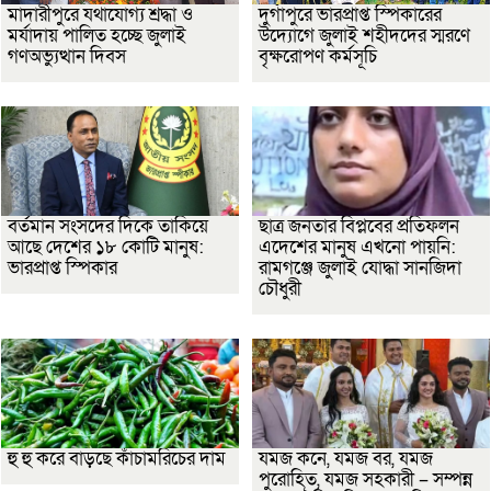
মাদারীপুরে যথাযোগ্য শ্রদ্ধা ও
দুর্গাপুরে ভারপ্রাপ্ত স্পিকারের
মর্যাদায় পালিত হচ্ছে জুলাই
উদ্যোগে জুলাই শহীদদের স্মরণে
গণঅভ্যুত্থান দিবস
বৃক্ষরোপণ কর্মসূচি
বর্তমান সংসদের দিকে তাকিয়ে
ছাত্র জনতার বিপ্লবের প্রতিফলন
আছে দেশের ১৮ কোটি মানুষ:
এদেশের মানুষ এখনো পায়নি:
ভারপ্রাপ্ত স্পিকার
রামগঞ্জে জুলাই যোদ্ধা সানজিদা
চৌধুরী
হু হু করে বাড়ছে কাঁচামরিচের দাম
যমজ কনে, যমজ বর, যমজ
পুরোহিত, যমজ সহকারী – সম্পন্ন