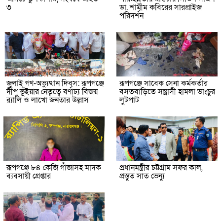
৩
ডা. শামীম কবিরের সারপ্রাইজ
পরিদর্শন
জুলাই গণ-অভ্যুত্থান দিবস: রূপগঞ্জে
রূপগঞ্জে সাবেক সেনা কর্মকর্তার
দীপু ভূঁইয়ার নেতৃত্বে বর্ণাঢ্য বিজয়
বসতবাড়িতে সন্ত্রাসী হামলা ভাংচুর
র‌্যালি ও লাখো জনতার উল্লাস
লুটপাট
রূপগঞ্জে ৮৪ কেজি গাঁজাসহ মাদক
প্রধানমন্ত্রীর চট্টগ্রাম সফর কাল,
ব্যবসায়ী গ্রেপ্তার
প্রস্তুত সাত ভেন্যু