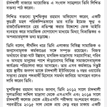
চাঁদখালী বাজারে আয়োজিত এ সংবাদ সম্মেলনে তিনি লিখিত
বক্তব্য পাঠ করেন।
লিখিত বক্তব্যে মুশফিকুর রহমান অভিযোগ করেন, একটি
কুচক্রী মহল পরিকল্পিতভাবে তার ব্যক্তি ইমেজ ক্ষুণ্ন ও
রাজনৈতিকভাবে হেয় প্রতিপন্ন করার উদ্দেশ্যে ফেক আইডি
ব্যবহার করে সামাজিক যোগাযোগ মাধ্যমে মিথ্যা, বিভ্রান্তিকর ও
অপপ্রচারমূলক তথ্য ছড়াচ্ছে।
তিনি বলেন, দীর্ঘদিন ধরে তিনি এলাকার বিভিন্ন সামাজিক ও
জনসেবামূলক কর্মকাণ্ডের সঙ্গে সম্পৃক্ত রয়েছেন। নিজস্ব
অর্থায়নে রাস্তা-ঘাট উন্নয়ন, মসজিদ-মাদ্রাসায় সহযোগিতা, গরিব
ও অসহায় মানুষের পাশে দাঁড়ানোসহ বিভিন্ন সমাজসেবামূলক
কার্যক্রম পরিচালনা করে আসছেন। তার এসব কর্মকাণ্ডে সন্তুষ্ট
হয়ে স্থানীয় জনগণ তাকে চাঁদখালী ইউনিয়নের ৬ নম্বর ওয়ার্ডের
সম্ভাব্য মেম্বার পদপ্রার্থী হিসেবে সমর্থন জানিয়ে আসছেন বলেও
দাবি করেন তিনি।
মুশফিকুর রহমান আরও জানান, তিনি ২০১২ সালে চাঁদখালী
সুলতানিয়া দাখিল মাদ্রাসা থেকে এসএসসি এবং ২০১৪ সালে
চাঁদখালী কলেজ থেকে এইচএসসি পরীক্ষায় অংশগ্রহণ করেন।
পরবর্তীতে ২০১৫ সাল থেকে প্রায় দেড় বছর ঢাকায় একটি