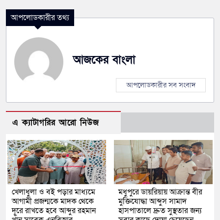
আপলোডকারীর তথ্য
আজকের বাংলা
আপলোডকারীর সব সংবাদ
এ ক্যাটাগরির আরো নিউজ
খেলাধুলা ও বই পড়ার মাধ্যমে
মধুপুরে ডায়রিয়ায় আক্রান্ত বীর
আগামী প্রজন্মকে মাদক থেকে
মুক্তিযোদ্ধা আব্দুস সামাদ
দূরে রাখতে হবে আব্দুর রহমান
হাসপাতালে দ্রুত সুস্থতার জন্য