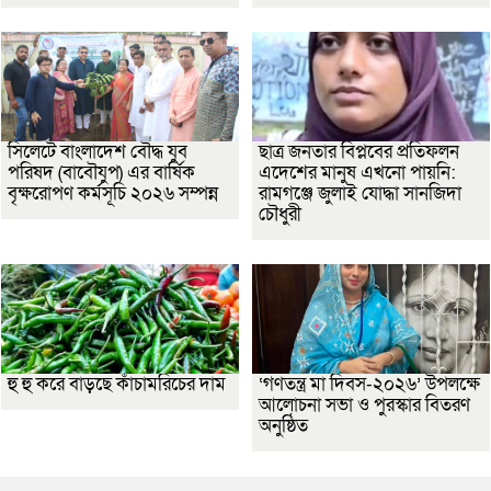
সিলেটে বাংলাদেশ বৌদ্ধ যুব
ছাত্র জনতার বিপ্লবের প্রতিফলন
পরিষদ (বাবৌযুপ) এর বার্ষিক
এদেশের মানুষ এখনো পায়নি:
বৃক্ষরোপণ কর্মসূচি ২০২৬ সম্পন্ন
রামগঞ্জে জুলাই যোদ্ধা সানজিদা
চৌধুরী
হু হু করে বাড়ছে কাঁচামরিচের দাম
‘গণতন্ত্র মা দিবস-২০২৬’ উপলক্ষে
আলোচনা সভা ও পুরস্কার বিতরণ
অনুষ্ঠিত