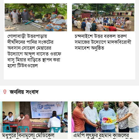
গোলাবাড়ী উত্তরপাড়ায়
চন্দনাইশে উত্তর বরকল তরুণ
দীর্ঘদিনের পানির সংকটের
সমাজের উদ্যোগে মাদকবিরোধী
অবসান সোহেল মেম্বারের
সমাবেশ অনুষ্ঠিত
উদ্যোগে আব্দুল বাসেত ওরফে
বাসু মিয়ার বাড়িতে স্থাপন করা
হলো টিউবওয়েল
জনপ্রিয় সংবাদ
মধুপুরে বিনামূল্যে মেডিকেল
এমপি লুৎফুর রহমান কাজলের