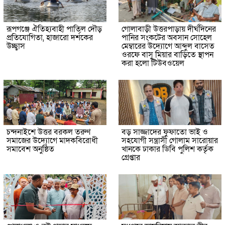
রূপগঞ্জে ঐতিহ্যবাহী পাতিল দৌড়
গোলাবাড়ী উত্তরপাড়ায় দীর্ঘদিনের
প্রতিযোগিতা, হাজারো দর্শকের
পানির সংকটের অবসান সোহেল
উচ্ছ্বাস
মেম্বারের উদ্যোগে আব্দুল বাসেত
ওরফে বাসু মিয়ার বাড়িতে স্থাপন
করা হলো টিউবওয়েল
চন্দনাইশে উত্তর বরকল তরুণ
বড় সাজ্জাদের ফুফাতো ভাই ও
সমাজের উদ্যোগে মাদকবিরোধী
সহযোগী সন্ত্রাসী গোলাম সারোয়ার
সমাবেশ অনুষ্ঠিত
খানকে ঢাকার ডিবি পুলিশ কর্তৃক
গ্রেপ্তার