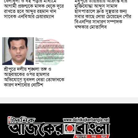
খেলাধুলা ও বই পড়ার মাধ্যমে
মধুপুরে ডায়রিয়ায় আক্রান্ত বীর
আগামী প্রজন্মকে মাদক থেকে দূরে
মুক্তিযোদ্ধা আব্দুস সামাদ
রাখতে হবে আব্দুর রহমান খাঁন
হাসপাতালে দ্রুত সুস্থতার জন্য
সাবেক এনবিআর চেয়ারম্যান
সবার কাছে দোয়া চেয়েছেন পৌর
বিএনপির সাধারণ সম্পাদক
খন্দকার মোতালিব
শ্রীপুরে দলীয় শৃঙ্খলা ভঙ্গ ও
আহ্বায়কের ওপর হামলার
অভিযোগে যুবদল নেতা তোফানকে
কারণ দর্শানোর নোটিশ