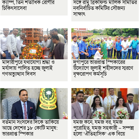
ক্যাম্প, তিন শতাধিক রোগীর
সঙ্গে রামু ব্রিকফিল্ড মালিক সমিতির
চিকিৎসাসেবা
নবনির্বাচিত কমিটির সৌজন্য
সাক্ষাৎ
মাদারীপুরে যথাযোগ্য শ্রদ্ধা ও
দুর্গাপুরে ভারপ্রাপ্ত স্পিকারের
মর্যাদায় পালিত হচ্ছে জুলাই
উদ্যোগে জুলাই শহীদদের স্মরণে
গণঅভ্যুত্থান দিবস
বৃক্ষরোপণ কর্মসূচি
বর্তমান সংসদের দিকে তাকিয়ে
যমজ কনে, যমজ বর, যমজ
আছে দেশের ১৮ কোটি মানুষ:
পুরোহিত, যমজ সহকারী – সম্পন্ন
ভারপ্রাপ্ত স্পিকার
হলো ‘ঐতিহাসিক’ এক বিয়ে