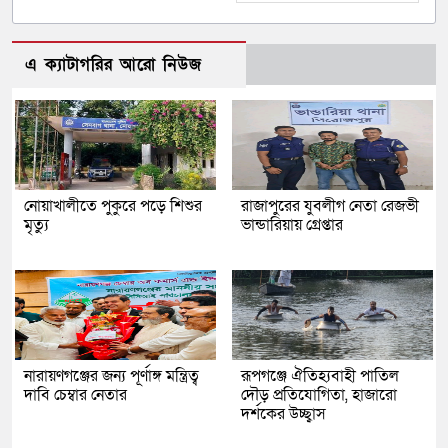
এ ক্যাটাগরির আরো নিউজ
নোয়াখালীতে পুকুরে পড়ে শিশুর
রাজাপুরের যুবলীগ নেতা রেজভী
মৃত্যু
ভান্ডারিয়ায় গ্রেপ্তার
নারায়ণগঞ্জের জন্য পূর্ণাঙ্গ মন্ত্রিত্ব
রূপগঞ্জে ঐতিহ্যবাহী পাতিল
দাবি চেম্বার নেতার
দৌড় প্রতিযোগিতা, হাজারো
দর্শকের উচ্ছ্বাস