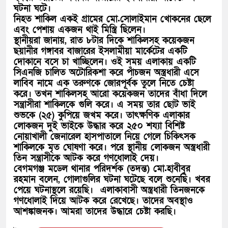
ঘটনা ঘটে।
নিহত শাকিল একই গ্রামের মো.সোলাইমান খোকনের ছেলে
এবং পেশায় একজন থাই মিস্ত্রি ছিলেন।
স্থানীয়রা জানায়, রাত ৮টার দিকে শাকিলসহ কয়েকজন
ছয়ানীর গঙ্গাবর বাজারের ইসলামীয়া মার্কেটের একটি
দোকানে বসে চা খাচ্ছিলেন। ওই সময় এলাকায় একটি
সিএনজি চালিত অটোরিকশা করে পাঁচজন অস্ত্রধারী এসে
লাবিব নামে এক তরুণকে জোরপূর্বক তুলে নিতে চেষ্টা
করে। তখন শাকিলসহ আরো কয়েকজন তাদের বাঁধা দিলে
সন্ত্রাসীরা শাকিলকে গুলি করে। এ সময় তার ছোট ভাই
শুভকে (২৫) কুপিয়ে জখম করে। তাৎক্ষণিক এলাকার
লোকজন দুই ভাইকে উদ্ধার করে ২৫০ শয্যা বিশিষ্ট
নোয়াখালী জেনারেল হাসপাতালে নিয়ে গেলে চিকিৎসক
শাকিলকে মৃত ঘোষণা করে। পরে স্থানীয় লোকজন অস্ত্রধারী
তিন সন্ত্রাসীকে আটক করে গণধোলাই দেয়।
বেগমগঞ্জ মডেল থানার পরিদর্শক (তদন্ত) মো.হাবীবুর
রহমান বলেন, গোলাগুলির ঘটনা ঘটেছে বলে শুনেছি। খবর
পেয়ে ঘটনাস্থলে রয়েছি। এলাকাবাসী অস্ত্রধারী তিনজনকে
গণধোলাই দিয়ে আটক করে রেখেছে। তাদের অবস্থাও
আশঙ্কাজনক। আমরা তাদের উদ্ধারে চেষ্টা করছি।