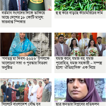
বর্তমান সংসদের দিকে তাকিয়ে
হু হু করে বাড়ছে কাঁচামরিচের দাম
আছে দেশের ১৮ কোটি মানুষ:
ভারপ্রাপ্ত স্পিকার
‘গণতন্ত্র মা দিবস-২০২৬’ উপলক্ষে
যমজ কনে, যমজ বর, যমজ
আলোচনা সভা ও পুরস্কার বিতরণ
পুরোহিত, যমজ সহকারী – সম্পন্ন
অনুষ্ঠিত
হলো ‘ঐতিহাসিক’ এক বিয়ে
সিলেটে বাংলাদেশ বৌদ্ধ যুব
ছাত্র জনতার বিপ্লবের প্রতিফলন