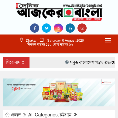
Dhaka
, Saturday, 8 August 2026
নিবন্ধন নাম্বারঃ ১১০, কোড নাম্বারঃ ৯২
শিরোনাম ::
সবুজ বাংলাদেশ গড়ার প্রত্যয়ে সিলেটে ব
প্রচ্ছদ
All Categories
,
চট্টগ্রাম