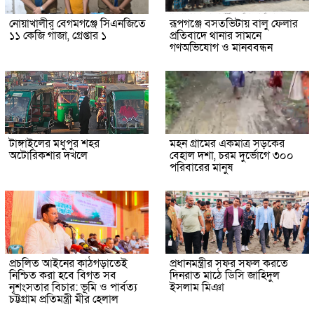
নোয়াখালীর বেগমগঞ্জে সিএনজিতে
রূপগঞ্জে বসতভিটায় বালু ফেলার
১১ কেজি গাঁজা, গ্রেপ্তার ১
প্রতিবাদে থানার সামনে
গণঅভিযোগ ও মানববন্ধন
টাঙ্গাইলের মধুপুর শহর
মহন গ্রামের একমাত্র সড়কের
অটোরিকশার দখলে
বেহাল দশা, চরম দুর্ভোগে ৩০০
পরিবারের মানুষ
প্রচলিত আইনের কাঠগড়াতেই
প্রধানমন্ত্রীর সফর সফল করতে
নিশ্চিত করা হবে বিগত সব
দিনরাত মাঠে ডিসি জাহিদুল
নৃশংসতার বিচার: ভূমি ও পার্বত্য
ইসলাম মিঞা
চট্টগ্রাম প্রতিমন্ত্রী মীর হেলাল