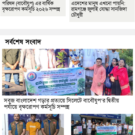
পরিষদ (বাবৌযুপ) এর বার্ষিক
এদেশের মানুষ এখনো পায়নি:
বৃক্ষরোপণ কর্মসূচি ২০২৬ সম্পন্ন
রামগঞ্জে জুলাই যোদ্ধা সানজিদা
চৌধুরী
সর্বশেষ সংবাদ
সবুজ বাংলাদেশ গড়ার প্রত্যয়ে সিলেটে বাবৌযুপ’র দ্বিতীয়
পর্যায়ে বৃক্ষরোপণ কর্মসূচি সম্পন্ন