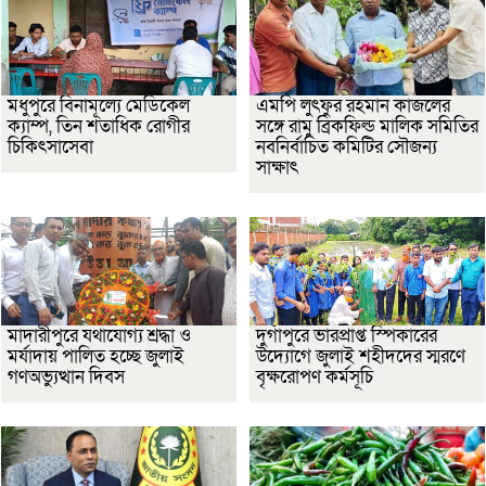
মধুপুরে বিনামূল্যে মেডিকেল
এমপি লুৎফুর রহমান কাজলের
ক্যাম্প, তিন শতাধিক রোগীর
সঙ্গে রামু ব্রিকফিল্ড মালিক সমিতির
চিকিৎসাসেবা
নবনির্বাচিত কমিটির সৌজন্য
সাক্ষাৎ
মাদারীপুরে যথাযোগ্য শ্রদ্ধা ও
দুর্গাপুরে ভারপ্রাপ্ত স্পিকারের
মর্যাদায় পালিত হচ্ছে জুলাই
উদ্যোগে জুলাই শহীদদের স্মরণে
গণঅভ্যুত্থান দিবস
বৃক্ষরোপণ কর্মসূচি