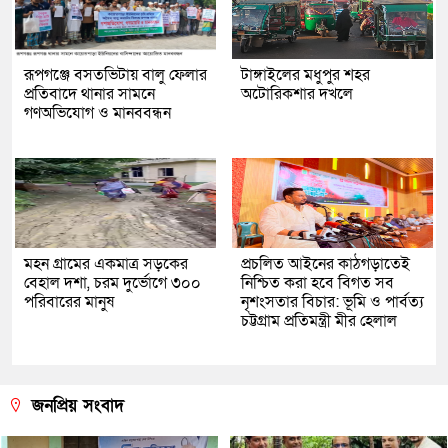
রূপগঞ্জে বসতভিটায় বালু ফেলার
টাঙ্গাইলের মধুপুর শহর
প্রতিবাদে থানার সামনে
অটোরিকশার দখলে
গণঅভিযোগ ও মানববন্ধন
মহন গ্রামের একমাত্র সড়কের
প্রচলিত আইনের কাঠগড়াতেই
বেহাল দশা, চরম দুর্ভোগে ৩০০
নিশ্চিত করা হবে বিগত সব
পরিবারের মানুষ
নৃশংসতার বিচার: ভূমি ও পার্বত্য
চট্টগ্রাম প্রতিমন্ত্রী মীর হেলাল
জনপ্রিয় সংবাদ