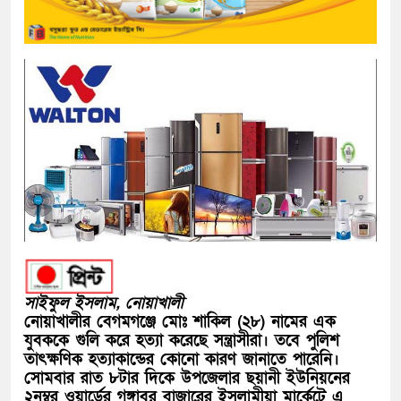
সাইফুল ইসলাম, নোয়াখালী
নোয়াখালীর বেগমগঞ্জে মোঃ শাকিল (২৮) নামের এক
যুবককে গুলি করে হত্যা করেছে সন্ত্রাসীরা। তবে পুলিশ
তাৎক্ষণিক হত্যাকান্ডের কোনো কারণ জানাতে পারেনি।
সোমবার রাত ৮টার দিকে উপজেলার ছয়ানী ইউনিয়নের
২নম্বর ওয়ার্ডের গঙ্গাবর বাজারের ইসলামীয়া মার্কেটে এ