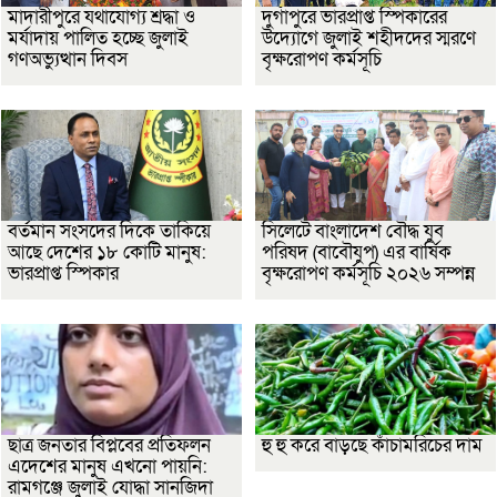
মাদারীপুরে যথাযোগ্য শ্রদ্ধা ও
দুর্গাপুরে ভারপ্রাপ্ত স্পিকারের
মর্যাদায় পালিত হচ্ছে জুলাই
উদ্যোগে জুলাই শহীদদের স্মরণে
গণঅভ্যুত্থান দিবস
বৃক্ষরোপণ কর্মসূচি
বর্তমান সংসদের দিকে তাকিয়ে
সিলেটে বাংলাদেশ বৌদ্ধ যুব
আছে দেশের ১৮ কোটি মানুষ:
পরিষদ (বাবৌযুপ) এর বার্ষিক
ভারপ্রাপ্ত স্পিকার
বৃক্ষরোপণ কর্মসূচি ২০২৬ সম্পন্ন
ছাত্র জনতার বিপ্লবের প্রতিফলন
হু হু করে বাড়ছে কাঁচামরিচের দাম
এদেশের মানুষ এখনো পায়নি:
রামগঞ্জে জুলাই যোদ্ধা সানজিদা