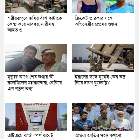
শরীয়তপুরে জমির বাঁশ কাটাকে
ক্রিকেট তারকার সঙ্গে
কেন্দ্র করে মারধর, নারীসহ
অভিনেত্রীর প্রেমের গুঞ্জন
আহত ৩
মৃত্যুর আগে শেষ কথায় কী
ইরানের সঙ্গে যুদ্ধেই কেন অস্ত্র
বলেছিলেন ম্যারাডোনা, বেরিয়ে
নিয়ে চাপে যুক্তরাষ্ট্র?
এল নতুন তথ্য
এটিএমে কার্ড স্পর্শ করেই
আমরা জাতির সঙ্গে কখনো