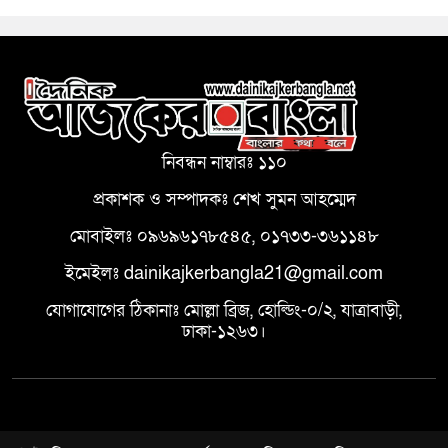
নিবন্ধন নাম্বারঃ ১১০
প্রকাশক ও সম্পাদকঃ শেখ সুমন আহম্মেদ
মোবাইলঃ ০৯৬৯৬১৭৮৫৪৫, ০১৭৩৩-৩৬১১৪৮
ইমেইলঃ dainikajkerbangla21@gmail.com
যোগাযোগের ঠিকানাঃ মোল্লা ব্রিজ, হোল্ডিং-০/২, যাত্রাবাড়ী,
ঢাকা-১২৬৩।