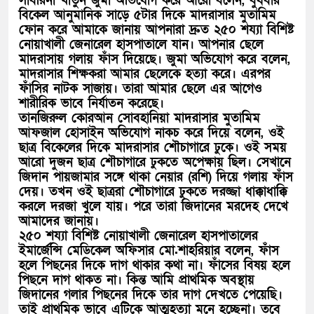
সাবরিনা খাতুন জুমা অভিযোগ করে আরো বলেন, বুধবার
বিকেল আনুমানিক সাড়ে ৫টার দিকে মাদরাসার মুতামিম
ফোন করে আমাকে জানায় আপনারা দ্রুত ২৫০ শয্যা বিশিষ্ট
নোয়াখালী জেনারেল হাসপাতালে যান। আপনার ছেলে
মাদরাসায় গলায় ফাঁস দিয়েছে। জুমা অভিযোগ করে বলেন,
মাদরাসার শিক্ষকরা আমার ছেলেকে হত্যা করে। এরপর
ফাঁসির নাটক সাজায়। তারা আমার ছেলে এর আগেও
শারীরিক ভাবে নির্যাতন করেছে।
তানজিরুল কোরআন সোবহানিয়া মাদরাসার মুতামিম
আফজাল হোসাইন অভিযোগ নাকচ করে দিয়ে বলেন, ওই
ছাত্র বিকেলের দিকে মাদরাসার শৌচাগারে ঢুকে। ওই সময়
আরো দুজন ছাত্র শৌচাগারে ঢুকতে অপেক্ষায় ছিল। সেখানে
জিদান পায়জামার সঙ্গে থাকা নেয়ার (রশি) দিয়ে গলায় ফাঁস
দেয়। তখন ওই ছাত্ররা শৌচাগারে ঢুকতে দরজ্জা ধাক্কাধাক্কি
করলে দরজা খুলে যায়। পরে তারা জিদানের মরদেহ দেখে
আমাদের জানায়।
২৫০ শয্যা বিশিষ্ট নোয়াখালী জেনারেল হাসপাতালের
ইমার্জেন্সি মেডিকেল অফিসার মো.শাহরিয়ার বলেন, ফাঁস
হলে পিছনের দিকে দাগ থাকার কথা না। ফাঁসের বিষয় হলে
পিছনে দাগ থাকত না। কিন্ত আমি প্রাথমিক অবস্থায়
জিদানের গলার পিছনের দিকে তার দাগ দেখতে পেয়েছি।
তাই প্রাথমিক ভাবে এটিকে আত্মহত্যা মনে হচ্ছেনা। তবে