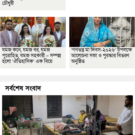
চৌধুরী
যমজ কনে, যমজ বর, যমজ
‘গণতন্ত্র মা দিবস-২০২৬’ উপলক্ষে
পুরোহিত, যমজ সহকারী – সম্পন্ন
আলোচনা সভা ও পুরস্কার বিতরণ
হলো ‘ঐতিহাসিক’ এক বিয়ে
অনুষ্ঠিত
সর্বশেষ সংবাদ