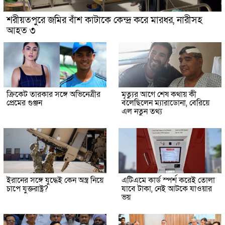
শরীয়তপুরে জমির বাঁশ কাটাকে কেন্দ্র করে মারধর, নারীসহ
আহত ৩
ক্রিকেট তারকার সঙ্গে অভিনেত্রীর
মৃত্যুর আগে শেষ কথায় কী
প্রেমের গুঞ্জন
বলেছিলেন ম্যারাডোনা, বেরিয়ে
এল নতুন তথ্য
ইরানের সঙ্গে যুদ্ধেই কেন অস্ত্র নিয়ে
এটিএমে কার্ড স্পর্শ করেই তোলা
চাপে যুক্তরাষ্ট্র?
যাবে টাকা, নেই আটকে যাওয়ার
ভয়