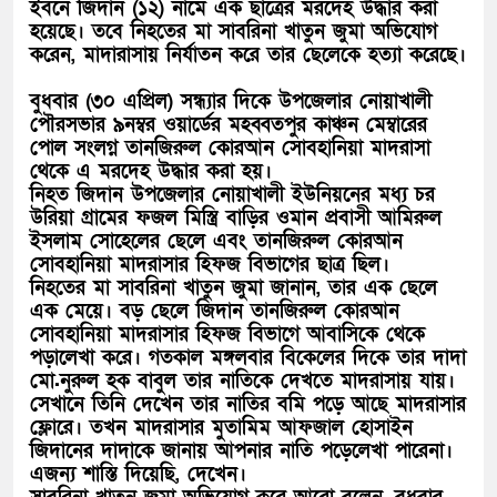
ইবনে জিদান (১২) নামে এক ছাত্রের মরদেহ উদ্ধার করা
হয়েছে। তবে নিহতের মা সাবরিনা খাতুন জুমা অভিযোগ
করেন, মাদারাসায় নির্যাতন করে তার ছেলেকে হত্যা করেছে।
বুধবার (৩০ এপ্রিল) সন্ধ্যার দিকে উপজেলার নোয়াখালী
পৌরসভার ৯নম্বর ওয়ার্ডের মহব্বতপুর কাঞ্চন মেম্বারের
পোল সংলগ্ন তানজিরুল কোরআন সোবহানিয়া মাদরাসা
থেকে এ মরদেহ উদ্ধার করা হয়।
নিহত জিদান উপজেলার নোয়াখালী ইউনিয়নের মধ্য চর
উরিয়া গ্রামের ফজল মিস্ত্রি বাড়ির ওমান প্রবাসী আমিরুল
ইসলাম সোহেলের ছেলে এবং তানজিরুল কোরআন
সোবহানিয়া মাদরাসার হিফজ বিভাগের ছাত্র ছিল।
নিহতের মা সাবরিনা খাতুন জুমা জানান, তার এক ছেলে
এক মেয়ে। বড় ছেলে জিদান তানজিরুল কোরআন
সোবহানিয়া মাদরাসার হিফজ বিভাগে আবাসিকে থেকে
পড়ালেখা করে। গতকাল মঙ্গলবার বিকেলের দিকে তার দাদা
মো.নুরুল হক বাবুল তার নাতিকে দেখতে মাদরাসায় যায়।
সেখানে তিনি দেখেন তার নাতির বমি পড়ে আছে মাদরাসার
ফ্লোরে। তখন মাদরাসার মুতামিম আফজাল হোসাইন
জিদানের দাদাকে জানায় আপনার নাতি পড়েলেখা পারেনা।
এজন্য শাস্তি দিয়েছি, দেখেন।