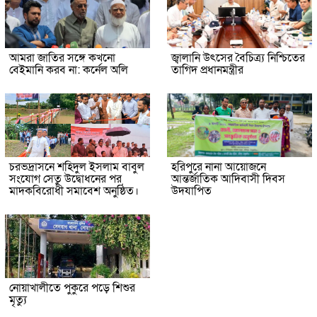
আমরা জাতির সঙ্গে কখনো
জ্বালানি উৎসের বৈচিত্র্য নিশ্চিতের
বেইমানি করব না: কর্নেল অলি
তাগিদ প্রধানমন্ত্রীর
চরভদ্রাসনে শহিদুল ইসলাম বাবুল
হরিপুরে নানা আয়োজনে
সংযোগ সেতু উদ্বোধনের পর
আন্তর্জাতিক আদিবাসী দিবস
মাদকবিরোধী সমাবেশ অনুষ্ঠিত।
উদযাপিত
নোয়াখালীতে পুকুরে পড়ে শিশুর
মৃত্যু