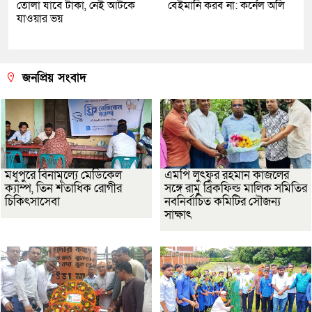
তোলা যাবে টাকা, নেই আটকে
বেইমানি করব না: কর্নেল অলি
যাওয়ার ভয়
জনপ্রিয় সংবাদ
মধুপুরে বিনামূল্যে মেডিকেল
এমপি লুৎফুর রহমান কাজলের
ক্যাম্প, তিন শতাধিক রোগীর
সঙ্গে রামু ব্রিকফিল্ড মালিক সমিতির
চিকিৎসাসেবা
নবনির্বাচিত কমিটির সৌজন্য
সাক্ষাৎ