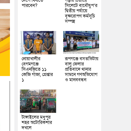
দেশে ফিরতে
গড়ার প্রত্যয়ে
পারবেন?
সিলেটে বাবৌযুপ’র
দ্বিতীয় পর্যায়ে
বৃক্ষরোপণ কর্মসূচি
সম্পন্ন
নোয়াখালীর
রূপগঞ্জে বসতভিটায়
বেগমগঞ্জে
বালু ফেলার
সিএনজিতে ১১
প্রতিবাদে থানার
কেজি গাঁজা, গ্রেপ্তার
সামনে গণঅভিযোগ
১
ও মানববন্ধন
টাঙ্গাইলের মধুপুর
শহর অটোরিকশার
দখলে