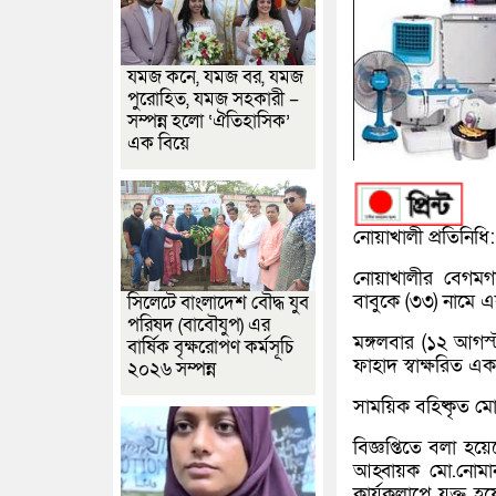
যমজ কনে, যমজ বর, যমজ
পুরোহিত, যমজ সহকারী –
সম্পন্ন হলো ‘ঐতিহাসিক’
এক বিয়ে
নোয়াখালী প্রতিনিধি:
নোয়াখালীর বেগমগ
বাবুকে (৩৩) নামে 
সিলেটে বাংলাদেশ বৌদ্ধ যুব
পরিষদ (বাবৌযুপ) এর
মঙ্গলবার (১২ আগস্
বার্ষিক বৃক্ষরোপণ কর্মসূচি
ফাহাদ স্বাক্ষরিত এক
২০২৬ সম্পন্ন
সাময়িক বহিষ্কৃত ম
বিজ্ঞপ্তিতে বলা হয়
আহ্বায়ক মো.নোমান
কার্যকলাপে যুক্ত 