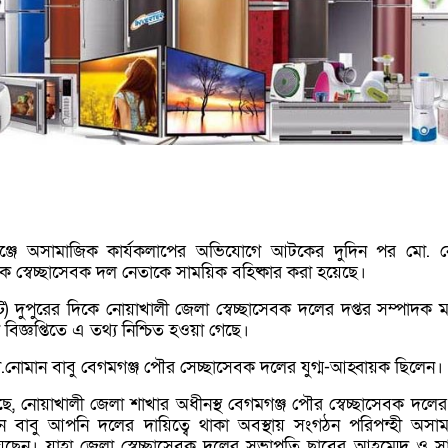
ঞ্জে অসামাজিক কার্যকলাপের অভিযোগে আটকের দুদিন পর মো. 
এক স্বেচ্ছাসেবক দল নেতাকে সাময়িক বহিষ্কার করা হয়েছে।
ট) দুপুরের দিকে নোয়াখালী জেলা স্বেচ্ছাসেবক দলের দপ্তর সম্পাদক ম
 বিজ্ঞপ্তিতে এ তথ্য নিশ্চিত হওয়া গেছে।
ো.নোমান বাবু বেগমগঞ্জ পৌর সেচ্ছাসেবক দলের যুগ্ম-আহ্বায়ক ছিলেন।
েছে, নোয়াখালী জেলা শাখার অধীনস্থ বেগমগঞ্জ পৌর স্বেচ্ছাসেবক দলের য
 বাবু আপনি দলের দায়িত্বে থাকা অবস্থায় সংগঠন পরিপন্হী অসা
হয়েছেন। যাহা জেলা স্বেচ্ছাসেবক দলের সভাপতি ছাবের আহম্মেদ ও স