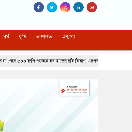
ধর্ম
কৃষি
আদালত
অন্যান্য
পকেটে ঘর ছাড়েন রবি কিষাণ, এরপর যা হলো…
নাইটক্লাবে মারামারি করে বিপ