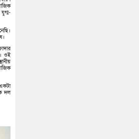
মাজিক
ুগ্ম-
নেছি।
ষ।
ফাদার
 । ওই
থানীয়
াজিক
 একটা
বক দল