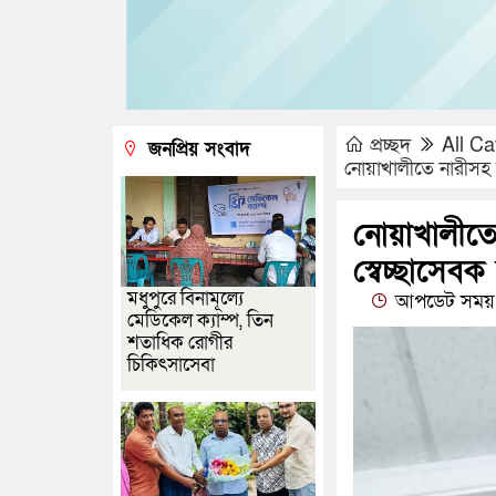
প্রচ্ছদ
All Ca
জনপ্রিয় সংবাদ
নোয়াখালীতে নারীসহ 
নোয়াখালীত
স্বেচ্ছাসেব
মধুপুরে বিনামূল্যে
আপডেট সময় 
মেডিকেল ক্যাম্প, তিন
শতাধিক রোগীর
চিকিৎসাসেবা