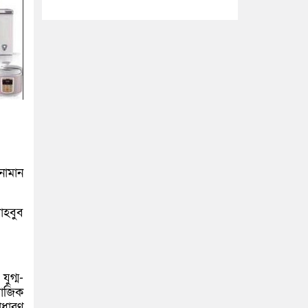
নোমান
াহবুব
ুগ্ম-
মাজিক
াধারণ