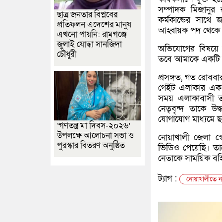
সম্পাদক মিজানুর 
ছাত্র জনতার বিপ্লবের
কর্মকান্ডের সাথে
প্রতিফলন এদেশের মানুষ
আহ্বায়ক পদ থেকে 
এখনো পায়নি: রামগঞ্জে
জুলাই যোদ্ধা সানজিদা
অভিযোগের বিষয়ে জ
চৌধুরী
তবে আমাকে একটি ন
প্রসঙ্গত, গত রোব
গেইট এলাকার এক গ
সময় এলাকাবাসী ত
নেতৃবৃন্দ তাকে
যোগাযোগ মাধ্যমে 
‘গণতন্ত্র মা দিবস-২০২৬’
উপলক্ষে আলোচনা সভা ও
নোয়াখালী জেলা স্
পুরস্কার বিতরণ অনুষ্ঠিত
ভিডিও পেয়েছি। ত
নেতাকে সাময়িক বহি
ট্যাগ :
নোয়াখালীতে ন