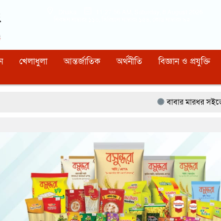
Dhaka
11:27:57 AM
, Saturday, 8 August 2026
নিবন্ধন নাম্বারঃ ১১০, সিরিয়াল নাম্বারঃ ১৫৪, কোড নাম্বারঃ ৯২
ন
খেলাধুলা
আন্তর্জাতিক
অর্থনীতি
বিজ্ঞান ও প্রযুক্তি
বাবার মারধর সইতে না পেরে ৫০০ রুপি 