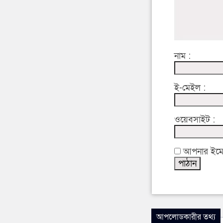
নাম :
ই-মেইল :
ওয়েবসাইট :
আপনার ইমেইল
আপলোডকারীর তথ্য