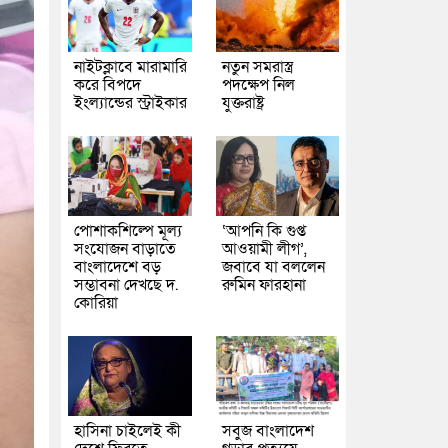
নাইটক্লাবে মারামারি
নতুন সমরাস্ত্র
করে বিপদে
পদক্ষেপ নিল
ইংল্যান্ডের স্ট্রাইকার
যুক্তরাষ্ট্র
পোশাকশিল্পে মূল্য
‘আপনি কি গুপ্ত
সংযোজন বাড়াতে
আওয়ামী লীগ’,
বাংলাদেশে বড়
জবাবে যা বললেন
সম্ভাবনা দেখছে দ.
রুমিন ফারহানা
কোরিয়া
হাসিনা চাইলেই কী
সবুজ বাংলাদেশ