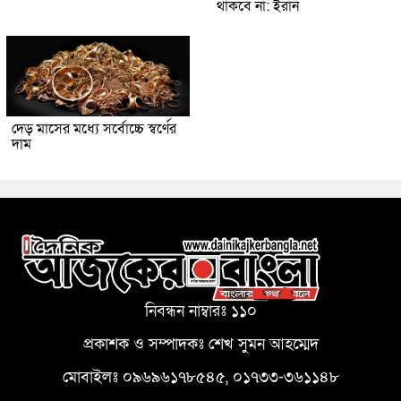
থাকবে না: ইরান
দেড় মাসের মধ্যে সর্বোচ্চে স্বর্ণের
দাম
নিবন্ধন নাম্বারঃ ১১০
প্রকাশক ও সম্পাদকঃ শেখ সুমন আহম্মেদ
মোবাইলঃ ০৯৬৯৬১৭৮৫৪৫, ০১৭৩৩-৩৬১১৪৮