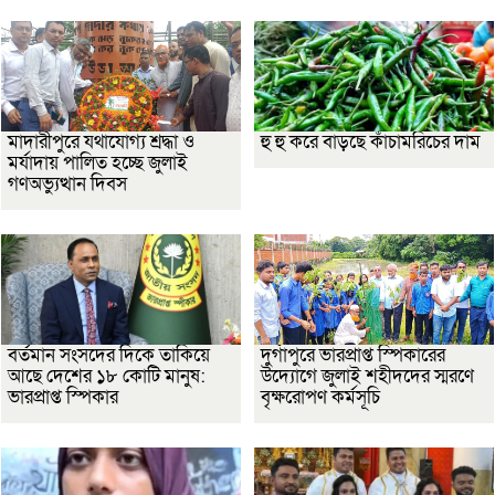
মাদারীপুরে যথাযোগ্য শ্রদ্ধা ও
হু হু করে বাড়ছে কাঁচামরিচের দাম
মর্যাদায় পালিত হচ্ছে জুলাই
গণঅভ্যুত্থান দিবস
বর্তমান সংসদের দিকে তাকিয়ে
দুর্গাপুরে ভারপ্রাপ্ত স্পিকারের
আছে দেশের ১৮ কোটি মানুষ:
উদ্যোগে জুলাই শহীদদের স্মরণে
ভারপ্রাপ্ত স্পিকার
বৃক্ষরোপণ কর্মসূচি