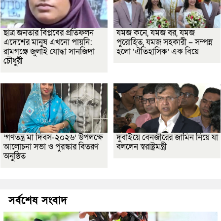
ছাত্র জনতার বিপ্লবের প্রতিফলন
যমজ কনে, যমজ বর, যমজ
এদেশের মানুষ এখনো পায়নি:
পুরোহিত, যমজ সহকারী – সম্পন্ন
রামগঞ্জে জুলাই যোদ্ধা সানজিদা
হলো ‘ঐতিহাসিক’ এক বিয়ে
চৌধুরী
‘গণতন্ত্র মা দিবস-২০২৬’ উপলক্ষে
দুবাইয়ে বেনজীরের জামিন নিয়ে যা
আলোচনা সভা ও পুরস্কার বিতরণ
বললেন স্বরাষ্ট্রমন্ত্রী
অনুষ্ঠিত
সর্বশেষ সংবাদ