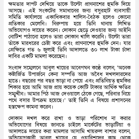
ক্ষমতার দাপট দেখিয়ে তাকে উল্টো প্রাণনাশের হুমকি দিয়ে
আসছে। এই সংকটের সমাধানের জন্য বসুরহাট ব্যবসায়ী
সমিতি কার্যালয়ে একাধিকবার শালিস-বৈঠক হলেও কোনো
প্রতিকার মেলেনি। নিরুপায় হয়ে তিনি থানায় লিখিত
অভিযোগও দায়ের করেন। দোকান ছেড়ে দেওয়ার জন্য আইনি
নোটিশ পাঠানো হলেও তারা দোকান খালি করেনি। উল্টো তারা
তাঁকে মারধরের চেষ্টা করে এবং প্রাণনাশের হুমকি দেন। যার
প্রেক্ষিতে গত ৬ জুলাই ‍তিনি আদালতে ৩০ লাখ টাকা চাঁদা
দাবির একটি মামলা করেছেন।
সংবাদ সম্মেলনে আবুল খায়ের আবেগঘন কণ্ঠে বলেন, ‘অনেক
কষ্টার্জিত উপার্জনে কেনা সম্পত্তি আজ অবৈধ দখলদারদের
হাতে। বছরের পর বছর ভাড়া না পেয়ে এবং প্রতিনিয়ত হুমকির
শিকার হয়ে আমি আজ প্রায় কয়েক কোটি টাকার আর্থিক ক্ষতির
সম্মুখীন। আমার পিঠ আজ দেওয়ালে ঠেকে গেছে, পরিবার নিয়ে
পথে বসার উপক্রম হয়েছে।’ তাই তিনি এ বিষয়ে প্রশাসনের
হস্তক্ষেপ কামনা করেন।
দোকান দখল করে রাখা ও ভাড়া পরিশোধ না করার
অভিযোগের বিষয়ে জানতে চাইলে মার্কেটের ভাড়াটিয়া ও
আদালতে দায়ের করা মামলার আসামি খায়রুল বাশার বলেন,
অভিযোগকারী আবুল খায়ের যে ওয়ারিশদের কাছ থেকে