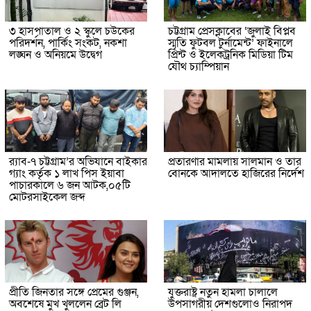
৩ হাসপাতাল ও ২ স্কুলে চউকের
চট্টগ্রাম প্রেসক্লাবের ‘জুলাই বিপ্লব
পরিদর্শন, পার্কিং সংকট, নকশা
স্মৃতি ফুটবল টুর্নামেন্ট’ ফাইনালে
লঙ্ঘন ও অনিয়মে উদ্বেগ
প্রিন্ট ও ইলেকট্রনিক মিডিয়া টিম
যৌথ চ্যাম্পিয়ান
র‌্যাব-৭ চট্টগ্রাম’র অভিযানে বাইকার
প্রতারণার মামলায় সালমান ও তার
গ্যাং কর্তৃক ১ লাখ পিস ইয়াবা
বোনকে আদালতে হাজিরের নির্দেশ
পাচারকালে ৬ জন আটক,০৫টি
মোটরসাইকেল জব্দ
প্রীতি জিনতার সঙ্গে প্রেমের গুঞ্জন,
যুক্তরাষ্ট্র নতুন হামলা চালালে
অবশেষে মুখ খুললেন ব্রেট লি
উপসাগরীয় দেশগুলোও নিরাপদ