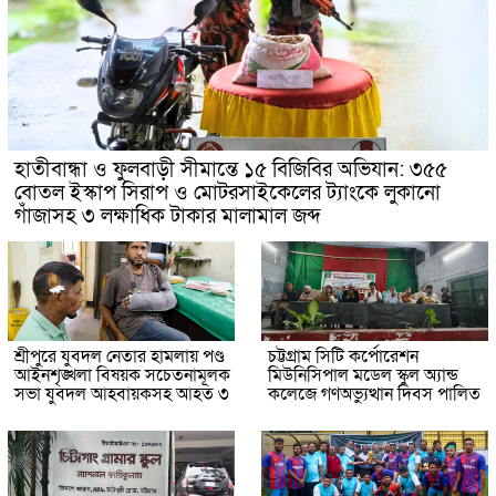
হাতীবান্ধা ও ফুলবাড়ী সীমান্তে ১৫ বিজিবির অভিযান: ৩৫৫
বোতল ইস্কাপ সিরাপ ও মোটরসাইকেলের ট্যাংকে লুকানো
গাঁজাসহ ৩ লক্ষাধিক টাকার মালামাল জব্দ
শ্রীপুরে যুবদল নেতার হামলায় পণ্ড
চট্টগ্রাম সিটি কর্পোরেশন
আইনশৃঙ্খলা বিষয়ক সচেতনামূলক
মিউনিসিপাল মডেল স্কুল অ্যান্ড
সভা যুবদল আহবায়কসহ আহত ৩
কলেজে গণঅভ্যুত্থান দিবস পালিত