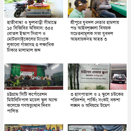
হাতীবান্ধা ও ফুলবাড়ী সীমান্তে
শ্রীপুরে যুবদল নেতার হামলায়
১৫ বিজিবির অভিযান: ৩৫৫
পণ্ড আইনশৃঙ্খলা বিষয়ক
বোতল ইস্কাপ সিরাপ ও
সচেতনামূলক সভা যুবদল
মোটরসাইকেলের ট্যাংকে
আহবায়কসহ আহত ৩
লুকানো গাঁজাসহ ৩ লক্ষাধিক
টাকার মালামাল জব্দ
চট্টগ্রাম সিটি কর্পোরেশন
৩ হাসপাতাল ও ২ স্কুলে চউকের
মিউনিসিপাল মডেল স্কুল অ্যান্ড
পরিদর্শন, পার্কিং সংকট, নকশা
কলেজে গণঅভ্যুত্থান দিবস
লঙ্ঘন ও অনিয়মে উদ্বেগ
পালিত