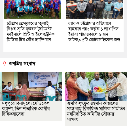
চট্টগ্রাম প্রেসক্লাবের ‘জুলাই
র‌্যাব-৭ চট্টগ্রাম’র অভিযানে
বিপ্লব স্মৃতি ফুটবল টুর্নামেন্ট’
বাইকার গ্যাং কর্তৃক ১ লাখ পিস
ফাইনালে প্রিন্ট ও ইলেকট্রনিক
ইয়াবা পাচারকালে ৬ জন
মিডিয়া টিম যৌথ চ্যাম্পিয়ান
আটক,০৫টি মোটরসাইকেল জব্দ
জনপ্রিয় সংবাদ
মধুপুরে বিনামূল্যে মেডিকেল
এমপি লুৎফুর রহমান কাজলের
ক্যাম্প, তিন শতাধিক রোগীর
সঙ্গে রামু ব্রিকফিল্ড মালিক সমিতির
চিকিৎসাসেবা
নবনির্বাচিত কমিটির সৌজন্য
সাক্ষাৎ