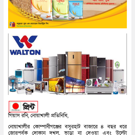
গিয়াস রনি, নোয়াখালী প্রতিনিধি,
নোয়াখালীর কোম্পানীগঞ্জের বসুরহাট বাজারে ৪ বছর ধরে
জোরপূর্বক দোকান দখল, ভাড়া না দেওয়া এবং উল্টো