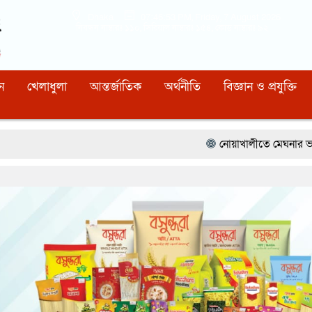
Dhaka
07:46:54 PM
, Friday, 7 August 2026
নিবন্ধন নাম্বারঃ ১১০, সিরিয়াল নাম্বারঃ ১৫৪, কোড নাম্বারঃ ৯২
ন
খেলাধুলা
আন্তর্জাতিক
অর্থনীতি
বিজ্ঞান ও প্রযুক্তি
নোয়াখালীতে মেঘনার ভাঙনরোধে জিও ব্যাগ প্