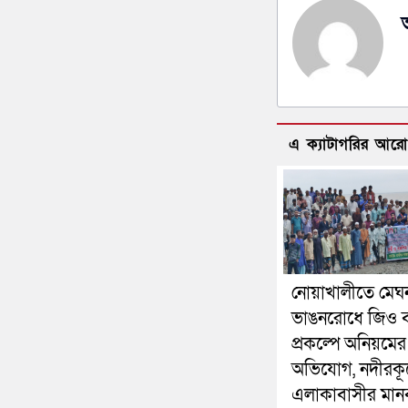
এ ক্যাটাগরির আর
নোয়াখালীতে মেঘ
ভাঙনরোধে জিও ব
প্রকল্পে অনিয়মের
অভিযোগ, নদীরকূ
এলাকাবাসীর মানব