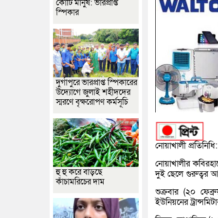
কোটি মানুষ: ভারপ্রাপ্ত
স্পিকার
দুর্গাপুরে ভারপ্রাপ্ত স্পিকারের
উদ্যোগে জুলাই শহীদদের
স্মরণে বৃক্ষরোপণ কর্মসূচি
নোয়াখালী প্রতিনিধি:
নোয়াখালীর কবিরহাটে
হু হু করে বাড়ছে
দুই ছেলে গুরুত্বর
কাঁচামরিচের দাম
শুক্রবার (২০ ফেব
ইউনিয়নের ট্রান্সমিট