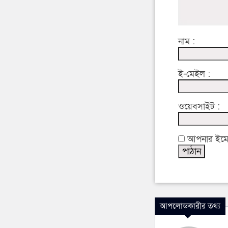
নাম :
ই-মেইল :
ওয়েবসাইট :
আপনার ইমেইল
আপলোডকারীর তথ্য