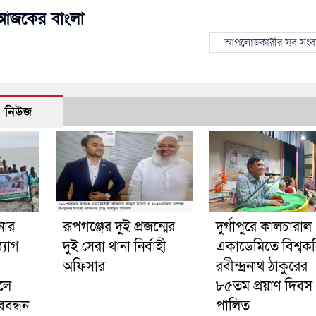
আজকের বাংলা
আপলোডকারীর সব সংব
ো নিউজ
নার
রূপগঞ্জের দুই প্রজন্মের
দুর্গাপুরে কালচারাল
্যাগ
দুই সেরা থানা নির্বাহী
একাডেমিতে বিশ্বক
অফিসার
রবীন্দ্রনাথ ঠাকুরের
লে
৮৫তম প্রয়াণ দিবস
বন্ধন
পালিত