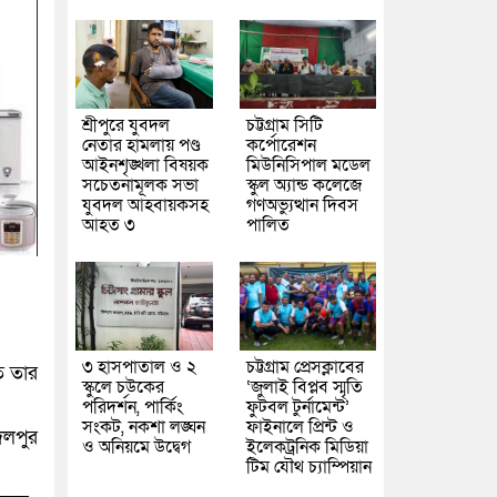
শ্রীপুরে যুবদল
চট্টগ্রাম সিটি
নেতার হামলায় পণ্ড
কর্পোরেশন
আইনশৃঙ্খলা বিষয়ক
মিউনিসিপাল মডেল
সচেতনামূলক সভা
স্কুল অ্যান্ড কলেজে
যুবদল আহবায়কসহ
গণঅভ্যুত্থান দিবস
আহত ৩
পালিত
৩ হাসপাতাল ও ২
চট্টগ্রাম প্রেসক্লাবের
ে তার
স্কুলে চউকের
‘জুলাই বিপ্লব স্মৃতি
পরিদর্শন, পার্কিং
ফুটবল টুর্নামেন্ট’
সংকট, নকশা লঙ্ঘন
ফাইনালে প্রিন্ট ও
দলপুর
ও অনিয়মে উদ্বেগ
ইলেকট্রনিক মিডিয়া
টিম যৌথ চ্যাম্পিয়ান