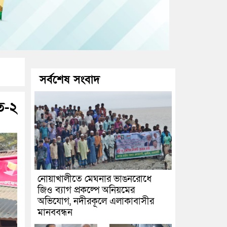
সর্বশেষ সংবাদ
ত-২
নোয়াখালীতে মেঘনার ভাঙনরোধে
জিও ব্যাগ প্রকল্পে অনিয়মের
অভিযোগ, নদীরকূলে এলাকাবাসীর
মানববন্ধন