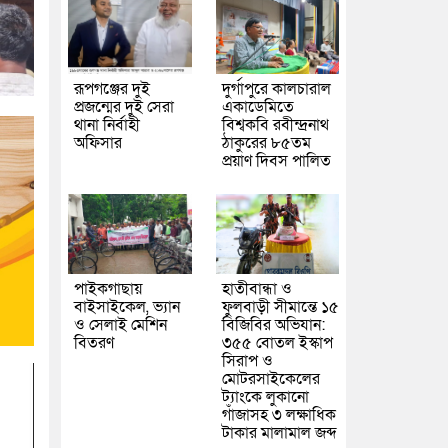
রূপগঞ্জের দুই
দুর্গাপুরে কালচারাল
প্রজন্মের দুই সেরা
একাডেমিতে
থানা নির্বাহী
বিশ্বকবি রবীন্দ্রনাথ
অফিসার
ঠাকুরের ৮৫তম
প্রয়াণ দিবস পালিত
পাইকগাছায়
হাতীবান্ধা ও
বাইসাইকেল, ভ্যান
ফুলবাড়ী সীমান্তে ১৫
ও সেলাই মেশিন
বিজিবির অভিযান:
বিতরণ
৩৫৫ বোতল ইস্কাপ
সিরাপ ও
মোটরসাইকেলের
ট্যাংকে লুকানো
গাঁজাসহ ৩ লক্ষাধিক
টাকার মালামাল জব্দ