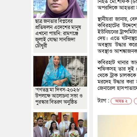
নিহত মো.শফিক (৬০)
অপরদিকে আহতরা হল
স্থানীয়রা জানায়,
ছাত্র জনতার বিপ্লবের
কবিরহাটের উদ্দেশ্
প্রতিফলন এদেশের মানুষ
ইউনিয়নের ট্রান্সমি
এখনো পায়নি: রামগঞ্জে
দেয়। এতে ঘটনাস্থল
জুলাই যোদ্ধা সানজিদা
অবস্থায় উদ্ধার ক
চৌধুরী
অবস্থাও আশঙ্কাজন
কবিরহাট থানার ভার
শফিকসহ তার দুই ছে
থেকে ট্রাক চালকক
মরদেহ উদ্ধার করা 
জেনারেল হাসপাতাল
‘গণতন্ত্র মা দিবস-২০২৬’
উপলক্ষে আলোচনা সভা ও
ট্যাগ :
আহত ২
পুরস্কার বিতরণ অনুষ্ঠিত