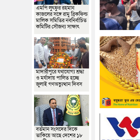
এমপি লুৎফুর রহমান
কাজলের সঙ্গে রামু ব্রিকফিল্ড
মালিক সমিতির নবনির্বাচিত
কমিটির সৌজন্য সাক্ষাৎ
মাদারীপুরে যথাযোগ্য শ্রদ্ধা
ও মর্যাদায় পালিত হচ্ছে
জুলাই গণঅভ্যুত্থান দিবস
বর্তমান সংসদের দিকে
তাকিয়ে আছে দেশের ১৮