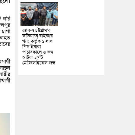
ছেলে।
ি লরি
দলপুর
র‌্যাব-৭ চট্টগ্রাম’র
 চাপা
অভিযানে বাইকার
র আহত
গ্যাং কর্তৃক ১ লাখ
তাদের
পিস ইয়াবা
পাচারকালে ৬ জন
আটক,০৫টি
বসায়ী
মোটরসাইকেল জব্দ
াস্থল
সায়ীর
াখালী