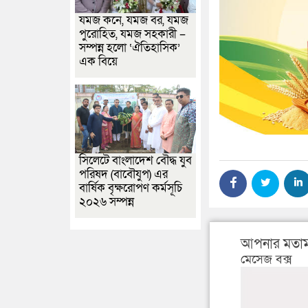
যমজ কনে, যমজ বর, যমজ
পুরোহিত, যমজ সহকারী –
সম্পন্ন হলো ‘ঐতিহাসিক’
এক বিয়ে
সিলেটে বাংলাদেশ বৌদ্ধ যুব
পরিষদ (বাবৌযুপ) এর
বার্ষিক বৃক্ষরোপণ কর্মসূচি
২০২৬ সম্পন্ন
আপনার মতাম
মেসেজ বক্স