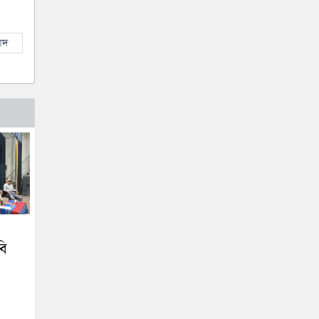
াদ
বি