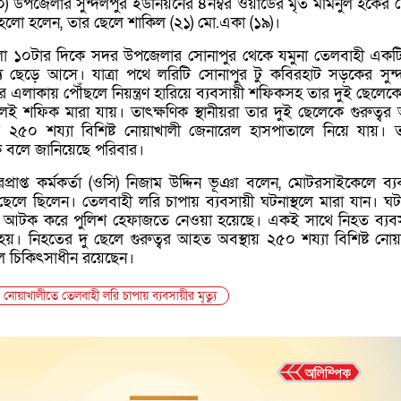
 উপজেলার সুন্দলপুর ইউনিয়নের ৪নম্বর ওয়ার্ডের মৃত মমিনুল হকের 
ো হলেন, তার ছেলে শাকিল (২১) মো.একা (১৯)।
 বেলা ১০টার দিকে সদর উপজেলার সোনাপুর থেকে যমুনা তেলবাহী একট
যে ছেড়ে আসে। যাত্রা পথে লরিটি সোনাপুর টু কবিরহাট সড়কের সুন্
টার এলাকায় পৌঁছলে নিয়ন্ত্রণ হারিয়ে ব্যবসায়ী শফিকসহ তার দুই ছেলেকে
েই শফিক মারা যায়। তাৎক্ষণিক স্থানীয়রা তার দুই ছেলেকে গুরুত্ব
রে ২৫০ শয্যা বিশিষ্ট নোয়াখালী জেনারেল হাসপাতালে নিয়ে যায়। 
ক বলে জানিয়েছে পরিবার।
প্রাপ্ত কর্মকর্তা (ওসি) নিজাম উদ্দিন ভূঞা বলেন, মোটরসাইকেলে ব্য
লে ছিলেন। তেলবাহী লরি চাপায় ব্যবসায়ী ঘটনাস্থলে মারা যান। ঘটন
ে আটক করে পুলিশ হেফাজতে নেওয়া হয়েছে। একই সাথে নিহত ব্যব
হয়। নিহতের দু ছেলে গুরুত্বর আহত অবস্থায় ২৫০ শয্যা বিশিষ্ট নোয়
ে চিকিৎসাধীন রয়েছেন।
নোয়াখালীতে তেলবাহী লরি চাপায় ব্যবসায়ীর মৃত্যু