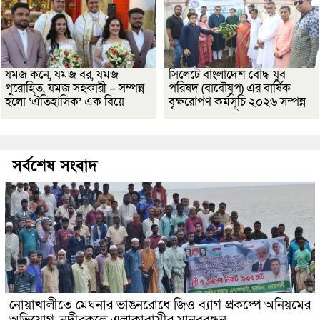
যমজ কনে, যমজ বর, যমজ
সিলেটে বাংলাদেশ বৌদ্ধ যুব
পুরোহিত, যমজ সহকারী – সম্পন্ন
পরিষদ (বাবৌযুপ) এর বার্ষিক
হলো ‘ঐতিহাসিক’ এক বিয়ে
বৃক্ষরোপণ কর্মসূচি ২০২৬ সম্পন্ন
সর্বশেষ সংবাদ
নোয়াখালীতে মেঘনার ভাঙনরোধে জিও ব্যাগ প্রকল্পে অনিয়মের