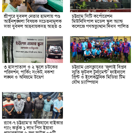
শ্রীপুরে যুবদল নেতার হামলায় পণ্ড
চট্টগ্রাম সিটি কর্পোরেশন
আইনশৃঙ্খলা বিষয়ক সচেতনামূলক
মিউনিসিপাল মডেল স্কুল অ্যান্ড
সভা যুবদল আহবায়কসহ আহত ৩
কলেজে গণঅভ্যুত্থান দিবস পালিত
৩ হাসপাতাল ও ২ স্কুলে চউকের
চট্টগ্রাম প্রেসক্লাবের ‘জুলাই বিপ্লব
পরিদর্শন, পার্কিং সংকট, নকশা
স্মৃতি ফুটবল টুর্নামেন্ট’ ফাইনালে
লঙ্ঘন ও অনিয়মে উদ্বেগ
প্রিন্ট ও ইলেকট্রনিক মিডিয়া টিম
যৌথ চ্যাম্পিয়ান
র‌্যাব-৭ চট্টগ্রাম’র অভিযানে বাইকার
গ্যাং কর্তৃক ১ লাখ পিস ইয়াবা
পাচারকালে ৬ জন আটক,০৫টি