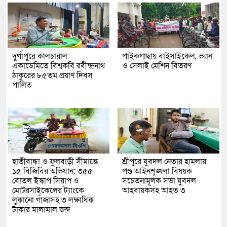
দুর্গাপুরে কালচারাল
পাইকগাছায় বাইসাইকেল, ভ্যান
একাডেমিতে বিশ্বকবি রবীন্দ্রনাথ
ও সেলাই মেশিন বিতরণ
ঠাকুরের ৮৫তম প্রয়াণ দিবস
পালিত
হাতীবান্ধা ও ফুলবাড়ী সীমান্তে
শ্রীপুরে যুবদল নেতার হামলায়
১৫ বিজিবির অভিযান: ৩৫৫
পণ্ড আইনশৃঙ্খলা বিষয়ক
বোতল ইস্কাপ সিরাপ ও
সচেতনামূলক সভা যুবদল
মোটরসাইকেলের ট্যাংকে
আহবায়কসহ আহত ৩
লুকানো গাঁজাসহ ৩ লক্ষাধিক
টাকার মালামাল জব্দ