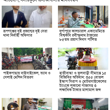
অভিযোগ, নদীরকূলে এলাকাবাসীর মানববন্ধন
রূপগঞ্জের দুই প্রজন্মের দুই সেরা
দুর্গাপুরে কালচারাল একাডেমিতে
থানা নির্বাহী অফিসার
বিশ্বকবি রবীন্দ্রনাথ ঠাকুরের
৮৫তম প্রয়াণ দিবস পালিত
পাইকগাছায় বাইসাইকেল, ভ্যান ও
হাতীবান্ধা ও ফুলবাড়ী সীমান্তে ১৫
সেলাই মেশিন বিতরণ
বিজিবির অভিযান: ৩৫৫ বোতল
ইস্কাপ সিরাপ ও মোটরসাইকেলের
ট্যাংকে লুকানো গাঁজাসহ ৩
লক্ষাধিক টাকার মালামাল জব্দ