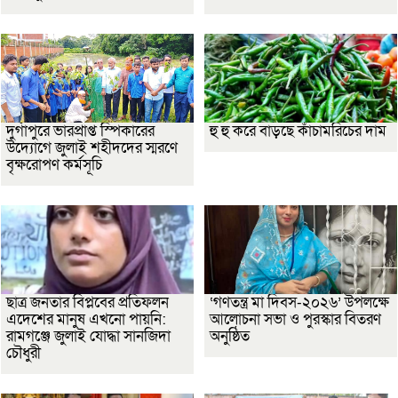
দুর্গাপুরে ভারপ্রাপ্ত স্পিকারের
হু হু করে বাড়ছে কাঁচামরিচের দাম
উদ্যোগে জুলাই শহীদদের স্মরণে
বৃক্ষরোপণ কর্মসূচি
ছাত্র জনতার বিপ্লবের প্রতিফলন
‘গণতন্ত্র মা দিবস-২০২৬’ উপলক্ষে
এদেশের মানুষ এখনো পায়নি:
আলোচনা সভা ও পুরস্কার বিতরণ
রামগঞ্জে জুলাই যোদ্ধা সানজিদা
অনুষ্ঠিত
চৌধুরী