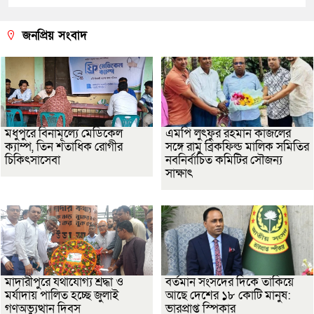
জনপ্রিয় সংবাদ
মধুপুরে বিনামূল্যে মেডিকেল
এমপি লুৎফুর রহমান কাজলের
ক্যাম্প, তিন শতাধিক রোগীর
সঙ্গে রামু ব্রিকফিল্ড মালিক সমিতির
চিকিৎসাসেবা
নবনির্বাচিত কমিটির সৌজন্য
সাক্ষাৎ
মাদারীপুরে যথাযোগ্য শ্রদ্ধা ও
বর্তমান সংসদের দিকে তাকিয়ে
মর্যাদায় পালিত হচ্ছে জুলাই
আছে দেশের ১৮ কোটি মানুষ:
গণঅভ্যুত্থান দিবস
ভারপ্রাপ্ত স্পিকার