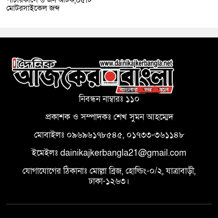
মোটরসাইকেল জব্দ
নিবন্ধন নাম্বারঃ ১১০
প্রকাশক ও সম্পাদকঃ শেখ সুমন আহম্মেদ
মোবাইলঃ ০৯৬৯৬১৭৮৫৪৫, ০১৭৩৩-৩৬১১৪৮
ইমেইলঃ dainikajkerbangla21@gmail.com
যোগাযোগের ঠিকানাঃ মোল্লা ব্রিজ, হোল্ডিং-০/২, যাত্রাবাড়ী,
ঢাকা-১২৬৩।