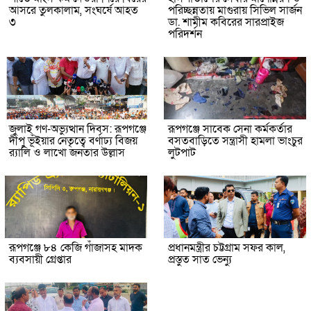
আসরে তুলকালাম, সংঘর্ষে আহত
পরিচ্ছন্নতায় মাগুরায় সিভিল সার্জন
৩
ডা. শামীম কবিরের সারপ্রাইজ
পরিদর্শন
জুলাই গণ-অভ্যুত্থান দিবস: রূপগঞ্জে
রূপগঞ্জে সাবেক সেনা কর্মকর্তার
দীপু ভূঁইয়ার নেতৃত্বে বর্ণাঢ্য বিজয়
বসতবাড়িতে সন্ত্রাসী হামলা ভাংচুর
র‌্যালি ও লাখো জনতার উল্লাস
লুটপাট
রূপগঞ্জে ৮৪ কেজি গাঁজাসহ মাদক
প্রধানমন্ত্রীর চট্টগ্রাম সফর কাল,
ব্যবসায়ী গ্রেপ্তার
প্রস্তুত সাত ভেন্যু