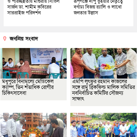
ও পরিচ্ছন্নতায় মাগুরায় সিভিল
রূপগঞ্জে দীপু ভূঁইয়ার নেতৃত্বে
সার্জন ডা. শামীম কবিরের
বর্ণাঢ্য বিজয় র‌্যালি ও লাখো
সারপ্রাইজ পরিদর্শন
জনতার উল্লাস
জনপ্রিয় সংবাদ
মধুপুরে বিনামূল্যে মেডিকেল
এমপি লুৎফুর রহমান কাজলের
ক্যাম্প, তিন শতাধিক রোগীর
সঙ্গে রামু ব্রিকফিল্ড মালিক সমিতির
চিকিৎসাসেবা
নবনির্বাচিত কমিটির সৌজন্য
সাক্ষাৎ