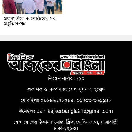
প্রধানমন্ত্রীকে বরণে চউকের সব
প্রস্তুতি সম্পন্ন
নিবন্ধন নাম্বারঃ ১১০
প্রকাশক ও সম্পাদকঃ শেখ সুমন আহম্মেদ
মোবাইলঃ ০৯৬৯৬১৭৮৫৪৫, ০১৭৩৩-৩৬১১৪৮
ইমেইলঃ dainikajkerbangla21@gmail.com
যোগাযোগের ঠিকানাঃ মোল্লা ব্রিজ, হোল্ডিং-০/২, যাত্রাবাড়ী,
ঢাকা-১২৬৩।