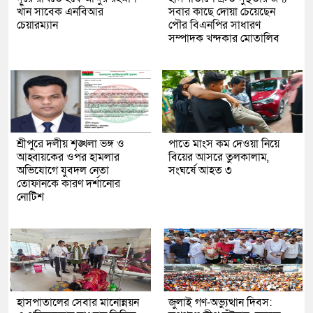
খাঁন সাবেক এনবিআর
সবার কাছে দোয়া চেয়েছেন
চেয়ারম্যান
পৌর বিএনপির সাধারণ
সম্পাদক খন্দকার মোতালিব
শ্রীপুরে দলীয় শৃঙ্খলা ভঙ্গ ও
পাতে মাংস কম দেওয়া নিয়ে
আহ্বায়কের ওপর হামলার
বিয়ের আসরে তুলকালাম,
অভিযোগে যুবদল নেতা
সংঘর্ষে আহত ৩
তোফানকে কারণ দর্শানোর
নোটিশ
হাসপাতালের সেবার মানোন্নয়ন
জুলাই গণ-অভ্যুত্থান দিবস: