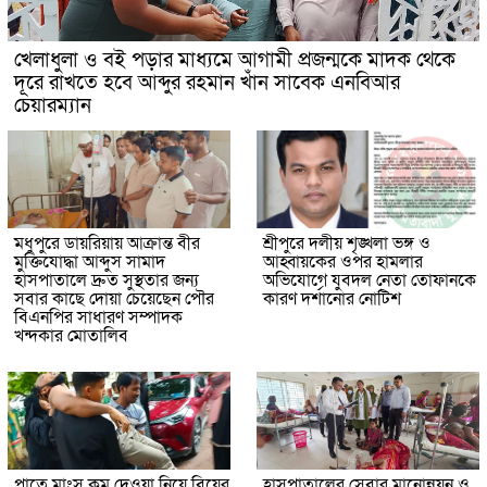
খেলাধুলা ও বই পড়ার মাধ্যমে আগামী প্রজন্মকে মাদক থেকে
দূরে রাখতে হবে আব্দুর রহমান খাঁন সাবেক এনবিআর
চেয়ারম্যান
মধুপুরে ডায়রিয়ায় আক্রান্ত বীর
শ্রীপুরে দলীয় শৃঙ্খলা ভঙ্গ ও
মুক্তিযোদ্ধা আব্দুস সামাদ
আহ্বায়কের ওপর হামলার
হাসপাতালে দ্রুত সুস্থতার জন্য
অভিযোগে যুবদল নেতা তোফানকে
সবার কাছে দোয়া চেয়েছেন পৌর
কারণ দর্শানোর নোটিশ
বিএনপির সাধারণ সম্পাদক
খন্দকার মোতালিব
পাতে মাংস কম দেওয়া নিয়ে বিয়ের
হাসপাতালের সেবার মানোন্নয়ন ও