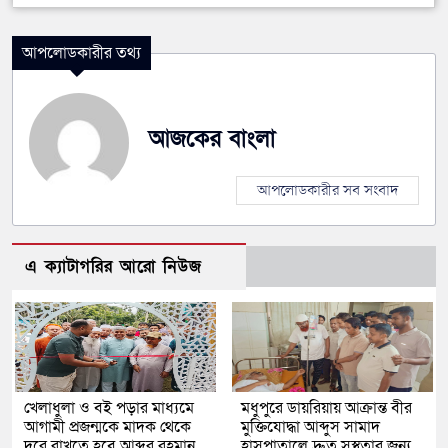
আপলোডকারীর তথ্য
আজকের বাংলা
আপলোডকারীর সব সংবাদ
এ ক্যাটাগরির আরো নিউজ
খেলাধুলা ও বই পড়ার মাধ্যমে
মধুপুরে ডায়রিয়ায় আক্রান্ত বীর
আগামী প্রজন্মকে মাদক থেকে
মুক্তিযোদ্ধা আব্দুস সামাদ
দূরে রাখতে হবে আব্দুর রহমান
হাসপাতালে দ্রুত সুস্থতার জন্য