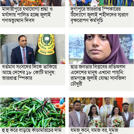
মাদারীপুরে যথাযোগ্য শ্রদ্ধা ও
দুর্গাপুরে ভারপ্রাপ্ত স্পিকারের
মর্যাদায় পালিত হচ্ছে জুলাই
উদ্যোগে জুলাই শহীদদের স্মরণে
গণঅভ্যুত্থান দিবস
বৃক্ষরোপণ কর্মসূচি
বর্তমান সংসদের দিকে তাকিয়ে
ছাত্র জনতার বিপ্লবের প্রতিফলন
আছে দেশের ১৮ কোটি মানুষ:
এদেশের মানুষ এখনো পায়নি:
ভারপ্রাপ্ত স্পিকার
রামগঞ্জে জুলাই যোদ্ধা সানজিদা
চৌধুরী
হু হু করে বাড়ছে কাঁচামরিচের দাম
যমজ কনে, যমজ বর, যমজ