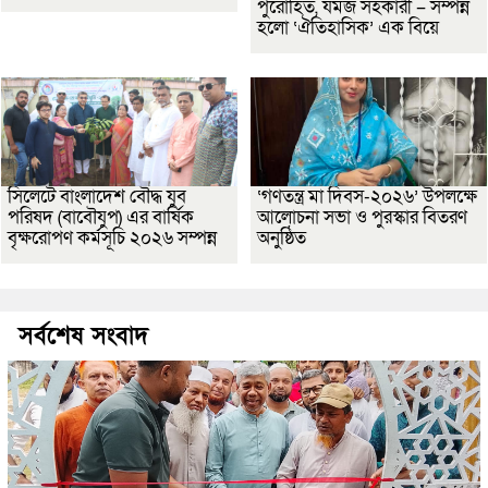
পুরোহিত, যমজ সহকারী – সম্পন্ন
হলো ‘ঐতিহাসিক’ এক বিয়ে
সিলেটে বাংলাদেশ বৌদ্ধ যুব
‘গণতন্ত্র মা দিবস-২০২৬’ উপলক্ষে
পরিষদ (বাবৌযুপ) এর বার্ষিক
আলোচনা সভা ও পুরস্কার বিতরণ
বৃক্ষরোপণ কর্মসূচি ২০২৬ সম্পন্ন
অনুষ্ঠিত
সর্বশেষ সংবাদ