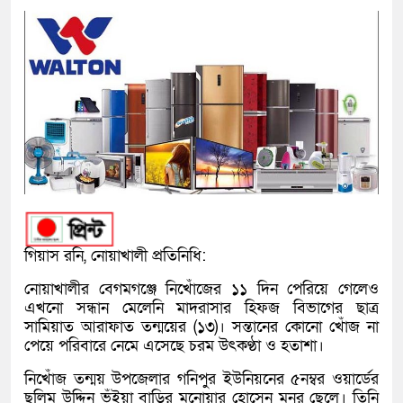
গিয়াস রনি, নোয়াখালী প্রতিনিধি:
নোয়াখালীর বেগমগঞ্জে নিখোঁজের ১১ দিন পেরিয়ে গেলেও
এখনো সন্ধান মেলেনি মাদরাসার হিফজ বিভাগের ছাত্র
সামিয়াত আরাফাত তন্ময়ের (১৩)। সন্তানের কোনো খোঁজ না
পেয়ে পরিবারে নেমে এসেছে চরম উৎকণ্ঠা ও হতাশা।
নিখোঁজ তন্ময় উপজেলার গনিপুর ইউনিয়নের ৫নম্বর ওয়ার্ডের
ছলিম উদ্দিন ভূঁইয়া বাড়ির মনোয়ার হোসেন মনুর ছেলে। তিনি