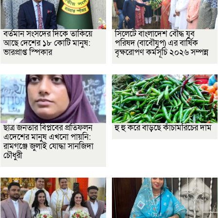
বর্তমান সংসদের দিকে তাকিয়ে
সিলেটে বাংলাদেশ বৌদ্ধ যুব
আছে দেশের ১৮ কোটি মানুষ:
পরিষদ (বাবৌযুপ) এর বার্ষিক
ভারপ্রাপ্ত স্পিকার
বৃক্ষরোপণ কর্মসূচি ২০২৬ সম্পন্ন
ছাত্র জনতার বিপ্লবের প্রতিফলন
হু হু করে বাড়ছে কাঁচামরিচের দাম
এদেশের মানুষ এখনো পায়নি:
রামগঞ্জে জুলাই যোদ্ধা সানজিদা
চৌধুরী