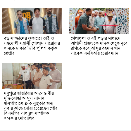
বড় সাজ্জাদের ফুফাতো ভাই ও
খেলাধুলা ও বই পড়ার মাধ্যমে
সহযোগী সন্ত্রাসী গোলাম সারোয়ার
আগামী প্রজন্মকে মাদক থেকে দূরে
খানকে ঢাকার ডিবি পুলিশ কর্তৃক
রাখতে হবে আব্দুর রহমান খাঁন
গ্রেপ্তার
সাবেক এনবিআর চেয়ারম্যান
মধুপুরে ডায়রিয়ায় আক্রান্ত বীর
মুক্তিযোদ্ধা আব্দুস সামাদ
হাসপাতালে দ্রুত সুস্থতার জন্য
সবার কাছে দোয়া চেয়েছেন পৌর
বিএনপির সাধারণ সম্পাদক
খন্দকার মোতালিব