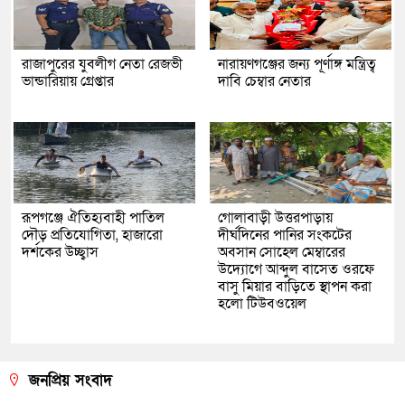
রাজাপুরের যুবলীগ নেতা রেজভী
নারায়ণগঞ্জের জন্য পূর্ণাঙ্গ মন্ত্রিত্ব
ভান্ডারিয়ায় গ্রেপ্তার
দাবি চেম্বার নেতার
রূপগঞ্জে ঐতিহ্যবাহী পাতিল
গোলাবাড়ী উত্তরপাড়ায়
দৌড় প্রতিযোগিতা, হাজারো
দীর্ঘদিনের পানির সংকটের
দর্শকের উচ্ছ্বাস
অবসান সোহেল মেম্বারের
উদ্যোগে আব্দুল বাসেত ওরফে
বাসু মিয়ার বাড়িতে স্থাপন করা
হলো টিউবওয়েল
জনপ্রিয় সংবাদ