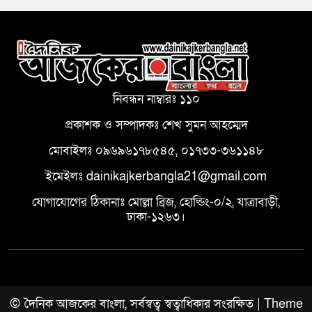
নিবন্ধন নাম্বারঃ ১১০
প্রকাশক ও সম্পাদকঃ শেখ সুমন আহম্মেদ
মোবাইলঃ ০৯৬৯৬১৭৮৫৪৫, ০১৭৩৩-৩৬১১৪৮
ইমেইলঃ dainikajkerbangla21@gmail.com
যোগাযোগের ঠিকানাঃ মোল্লা ব্রিজ, হোল্ডিং-০/২, যাত্রাবাড়ী,
ঢাকা-১২৬৩।
© দৈনিক আজকের বাংলা, সর্বস্বত্ব স্বত্বাধিকার সংরক্ষিত | Theme