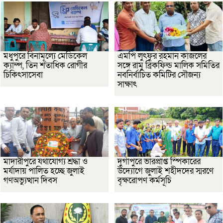
মধুপুরে বিনামূল্যে মেডিকেল
এমপি লুৎফুর রহমান কাজলের
ক্যাম্প, তিন শতাধিক রোগীর
সঙ্গে রামু ব্রিকফিল্ড মালিক সমিতির
চিকিৎসাসেবা
নবনির্বাচিত কমিটির সৌজন্য
সাক্ষাৎ
মাদারীপুরে যথাযোগ্য শ্রদ্ধা ও
দুর্গাপুরে ভারপ্রাপ্ত স্পিকারের
মর্যাদায় পালিত হচ্ছে জুলাই
উদ্যোগে জুলাই শহীদদের স্মরণে
গণঅভ্যুত্থান দিবস
বৃক্ষরোপণ কর্মসূচি