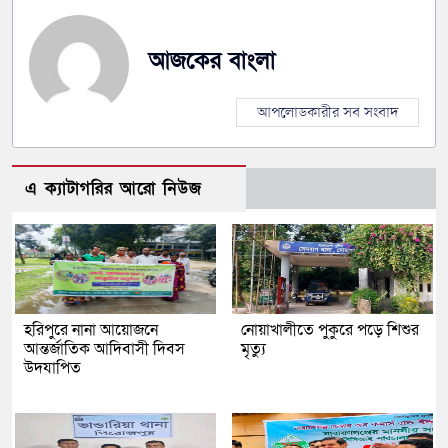
আজকের বাংলা
আপলোডকারীর সব সংবাদ
এ ক্যাটাগরির আরো নিউজ
হরিপুরে নানা আয়োজনে
নোয়াখালীতে পুকুরে পড়ে শিশুর
আন্তর্জাতিক আদিবাসী দিবস
মৃত্যু
উদযাপিত