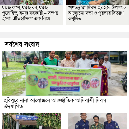
যমজ কনে, যমজ বর, যমজ
‘গণতন্ত্র মা দিবস-২০২৬’ উপলক্ষে
পুরোহিত, যমজ সহকারী – সম্পন্ন
আলোচনা সভা ও পুরস্কার বিতরণ
হলো ‘ঐতিহাসিক’ এক বিয়ে
অনুষ্ঠিত
সর্বশেষ সংবাদ
হরিপুরে নানা আয়োজনে আন্তর্জাতিক আদিবাসী দিবস
উদযাপিত