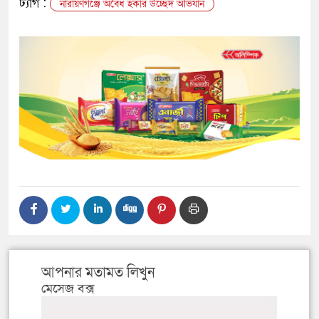
ট্যাগ :
নারায়ণগঞ্জে অবৈধ হকার উচ্ছেদ অভিযান
আপনার মতামত লিখুন
মেসেজ বক্স