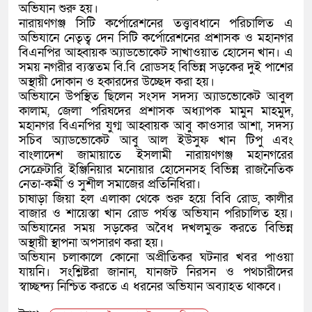
অভিযান শুরু হয়।
নারায়ণগঞ্জ সিটি কর্পোরেশনের তত্ত্বাবধানে পরিচালিত এ
অভিযানে নেতৃত্ব দেন সিটি কর্পোরেশনের প্রশাসক ও মহানগর
বিএনপির আহ্বায়ক অ্যাডভোকেট সাখাওয়াত হোসেন খান। এ
সময় নগরীর ব্যস্ততম বি.বি রোডসহ বিভিন্ন সড়কের দুই পাশের
অস্থায়ী দোকান ও হকারদের উচ্ছেদ করা হয়।
অভিযানে উপস্থিত ছিলেন সংসদ সদস্য অ্যাডভোকেট আবুল
কালাম, জেলা পরিষদের প্রশাসক অধ্যাপক মামুন মাহমুদ,
মহানগর বিএনপির যুগ্ম আহ্বায়ক আবু কাওসার আশা, সদস্য
সচিব অ্যাডভোকেট আবু আল ইউসুফ খান টিপু এবং
বাংলাদেশ জামায়াতে ইসলামী নারায়ণগঞ্জ মহানগরের
সেক্রেটারি ইঞ্জিনিয়ার মনোয়ার হোসেনসহ বিভিন্ন রাজনৈতিক
নেতা-কর্মী ও সুশীল সমাজের প্রতিনিধিরা।
চাষাড়া জিয়া হল এলাকা থেকে শুরু হয়ে বিবি রোড, কালীর
বাজার ও শায়েস্তা খান রোড পর্যন্ত অভিযান পরিচালিত হয়।
অভিযানের সময় সড়কের অবৈধ দখলমুক্ত করতে বিভিন্ন
অস্থায়ী স্থাপনা অপসারণ করা হয়।
অভিযান চলাকালে কোনো অপ্রীতিকর ঘটনার খবর পাওয়া
যায়নি। সংশ্লিষ্টরা জানান, যানজট নিরসন ও পথচারীদের
স্বাচ্ছন্দ্য নিশ্চিত করতে এ ধরনের অভিযান অব্যাহত থাকবে।