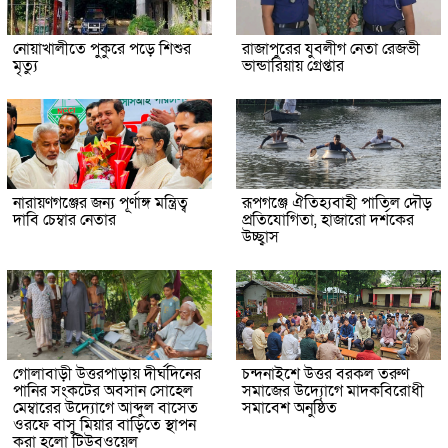
নোয়াখালীতে পুকুরে পড়ে শিশুর
রাজাপুরের যুবলীগ নেতা রেজভী
মৃত্যু
ভান্ডারিয়ায় গ্রেপ্তার
নারায়ণগঞ্জের জন্য পূর্ণাঙ্গ মন্ত্রিত্ব
রূপগঞ্জে ঐতিহ্যবাহী পাতিল দৌড়
দাবি চেম্বার নেতার
প্রতিযোগিতা, হাজারো দর্শকের
উচ্ছ্বাস
গোলাবাড়ী উত্তরপাড়ায় দীর্ঘদিনের
চন্দনাইশে উত্তর বরকল তরুণ
পানির সংকটের অবসান সোহেল
সমাজের উদ্যোগে মাদকবিরোধী
মেম্বারের উদ্যোগে আব্দুল বাসেত
সমাবেশ অনুষ্ঠিত
ওরফে বাসু মিয়ার বাড়িতে স্থাপন
করা হলো টিউবওয়েল