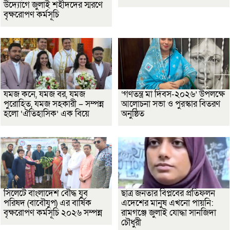
উদ্যোগে জুলাই শহীদদের স্মরণে
বৃক্ষরোপণ কর্মসূচি
যমজ কনে, যমজ বর, যমজ
‘গণতন্ত্র মা দিবস-২০২৬’ উপলক্ষে
পুরোহিত, যমজ সহকারী – সম্পন্ন
আলোচনা সভা ও পুরস্কার বিতরণ
হলো ‘ঐতিহাসিক’ এক বিয়ে
অনুষ্ঠিত
সিলেটে বাংলাদেশ বৌদ্ধ যুব
ছাত্র জনতার বিপ্লবের প্রতিফলন
পরিষদ (বাবৌযুপ) এর বার্ষিক
এদেশের মানুষ এখনো পায়নি:
বৃক্ষরোপণ কর্মসূচি ২০২৬ সম্পন্ন
রামগঞ্জে জুলাই যোদ্ধা সানজিদা
চৌধুরী