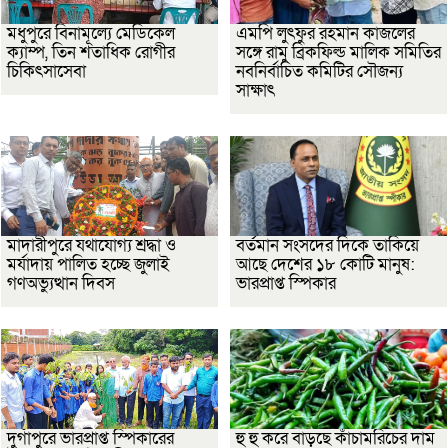
মধুপুরে বিনামূল্যে মেডিকেল
এমপি লুৎফুর রহমান কাজলের
ক্যাম্প, তিন শতাধিক রোগীর
সঙ্গে রামু ব্রিকফিল্ড মালিক সমিতির
চিকিৎসাসেবা
নবনির্বাচিত কমিটির সৌজন্য
সাক্ষাৎ
মাদারীপুরে যথাযোগ্য শ্রদ্ধা ও
বর্তমান সংসদের দিকে তাকিয়ে
মর্যাদায় পালিত হচ্ছে জুলাই
আছে দেশের ১৮ কোটি মানুষ:
গণঅভ্যুত্থান দিবস
ভারপ্রাপ্ত স্পিকার
দুর্গাপুরে ভারপ্রাপ্ত স্পিকারের
হু হু করে বাড়ছে কাঁচামরিচের দাম