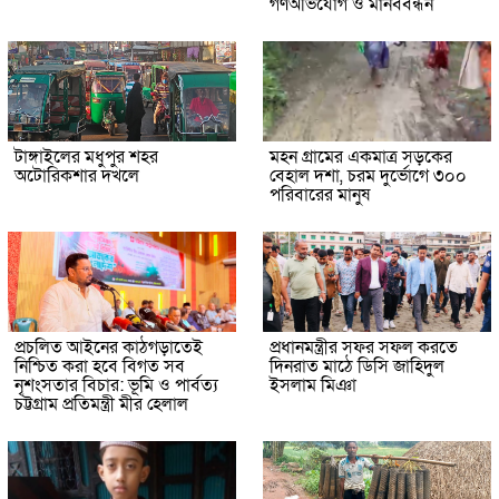
গণঅভিযোগ ও মানববন্ধন
টাঙ্গাইলের মধুপুর শহর
মহন গ্রামের একমাত্র সড়কের
অটোরিকশার দখলে
বেহাল দশা, চরম দুর্ভোগে ৩০০
পরিবারের মানুষ
প্রচলিত আইনের কাঠগড়াতেই
প্রধানমন্ত্রীর সফর সফল করতে
নিশ্চিত করা হবে বিগত সব
দিনরাত মাঠে ডিসি জাহিদুল
নৃশংসতার বিচার: ভূমি ও পার্বত্য
ইসলাম মিঞা
চট্টগ্রাম প্রতিমন্ত্রী মীর হেলাল