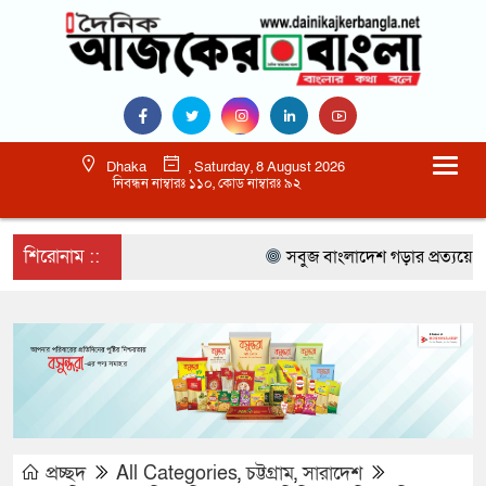
Dhaka
, Saturday, 8 August 2026
নিবন্ধন নাম্বারঃ ১১০, কোড নাম্বারঃ ৯২
শিরোনাম ::
সবুজ বাংলাদেশ গড়ার প্রত্যয়ে সিলেটে ব
প্রচ্ছদ
All Categories
,
চট্টগ্রাম
,
সারাদেশ