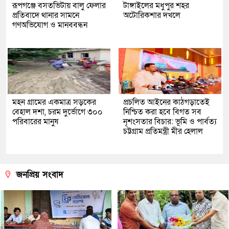
রূপগঞ্জে বসতভিটায় বালু ফেলার
টাঙ্গাইলের মধুপুর শহর
প্রতিবাদে থানার সামনে
অটোরিকশার দখলে
গণঅভিযোগ ও মানববন্ধন
মহন গ্রামের একমাত্র সড়কের
প্রচলিত আইনের কাঠগড়াতেই
বেহাল দশা, চরম দুর্ভোগে ৩০০
নিশ্চিত করা হবে বিগত সব
পরিবারের মানুষ
নৃশংসতার বিচার: ভূমি ও পার্বত্য
চট্টগ্রাম প্রতিমন্ত্রী মীর হেলাল
জনপ্রিয় সংবাদ