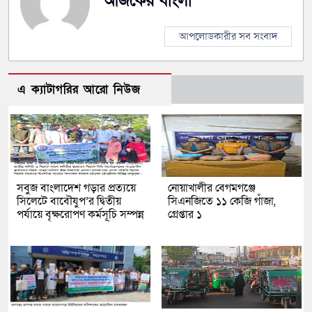
আজকের বাংলা
আপলোডকারীর সব সংবাদ
এ ক্যাটাগরির আরো নিউজ
সবুজ বাংলাদেশ গড়ার প্রত্যয়ে
নোয়াখালীর বেগমগঞ্জে
সিলেটে বাবৌযুপ’র দ্বিতীয়
সিএনজিতে ১১ কেজি গাঁজা,
পর্যায়ে বৃক্ষরোপণ কর্মসূচি সম্পন্ন
গ্রেপ্তার ১