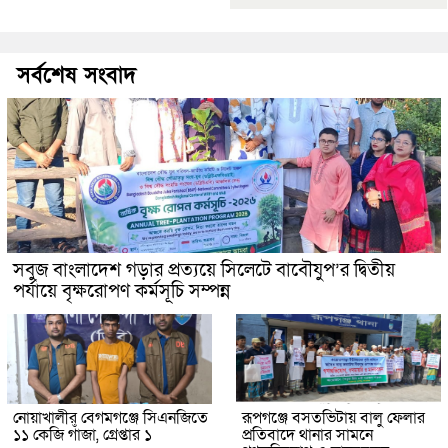
সর্বশেষ সংবাদ
সবুজ বাংলাদেশ গড়ার প্রত্যয়ে সিলেটে বাবৌযুপ’র দ্বিতীয়
পর্যায়ে বৃক্ষরোপণ কর্মসূচি সম্পন্ন
নোয়াখালীর বেগমগঞ্জে সিএনজিতে
রূপগঞ্জে বসতভিটায় বালু ফেলার
১১ কেজি গাঁজা, গ্রেপ্তার ১
প্রতিবাদে থানার সামনে