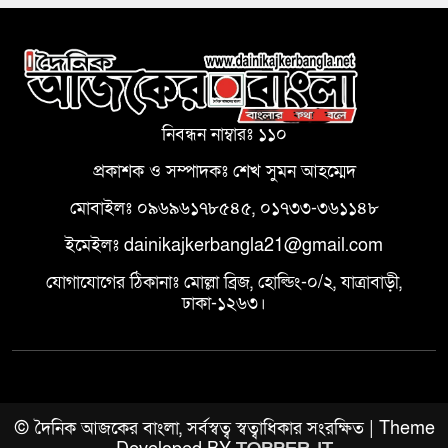
নিবন্ধন নাম্বারঃ ১১০
প্রকাশক ও সম্পাদকঃ শেখ সুমন আহম্মেদ
মোবাইলঃ ০৯৬৯৬১৭৮৫৪৫, ০১৭৩৩-৩৬১১৪৮
ইমেইলঃ dainikajkerbangla21@gmail.com
যোগাযোগের ঠিকানাঃ মোল্লা ব্রিজ, হোল্ডিং-০/২, যাত্রাবাড়ী,
ঢাকা-১২৬৩।
© দৈনিক আজকের বাংলা, সর্বস্বত্ব স্বত্বাধিকার সংরক্ষিত | Theme