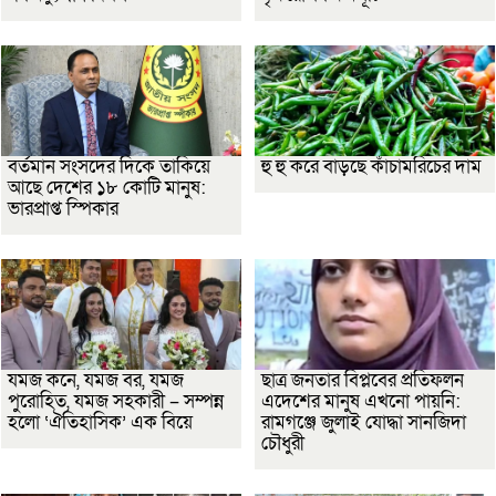
বর্তমান সংসদের দিকে তাকিয়ে
হু হু করে বাড়ছে কাঁচামরিচের দাম
আছে দেশের ১৮ কোটি মানুষ:
ভারপ্রাপ্ত স্পিকার
যমজ কনে, যমজ বর, যমজ
ছাত্র জনতার বিপ্লবের প্রতিফলন
পুরোহিত, যমজ সহকারী – সম্পন্ন
এদেশের মানুষ এখনো পায়নি:
হলো ‘ঐতিহাসিক’ এক বিয়ে
রামগঞ্জে জুলাই যোদ্ধা সানজিদা
চৌধুরী