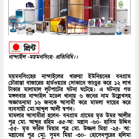
নান্দাইল -ময়মনসিংহ- প্রতিনিধি।।
ময়মনসিংহের নান্দাইলের খারুয়া ইউনিয়নের বনগ্রাম
চৌরাস্তা বাজারের হার্ডওয়্যার দোকানে ভাংচুর করে ১২ লাখ
টাকার মালামাল লুটপাটের ঘটনা ঘটেছে। এ ঘটনায় গত
মঙ্গলবার নান্দাইল মডেল থানায় ৬ জনের নাম উল্লেখসহ
অজ্ঞাতনামা ১৬ জনকে আসামী করে মামলা দায়ের করে
ব্যবসায়ী মো.আব্দুল আলী স্বপন।
মামলার আসামীরা হলেন- বনগ্রাম গ্রামের মৃত উমর আলীর
পুত্র মো. আব্দুর রহিম -৪৫-আ: মন্নান -৬০- হাসিম উদ্দিন
-৫৫- মৃত ফরিদ মিয়ার পুত্র মো. উজ্জল মিয়া -২৫- আ:
মন্নানের পুত্র মো. সুমন মিয়া -৩০- হোসেনপুরের হলিমা