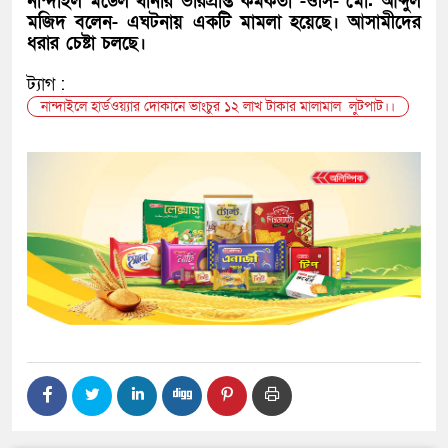
নান্দাইল মডেল থানার ভারপ্রাপ্ত কর্মকর্তা -ওসি- মো. আব্দুল
মজিদ বলেন- এঘটনায় একটি মামলা হয়েছে। আসামীদের
ধরার চেষ্টা চলছে।
ট্যাগ :
নান্দাইলে হার্ডওয়্যার দোকানে ভাংচুর ১২ লাখ টাকার মালামাল লুটপাট।।