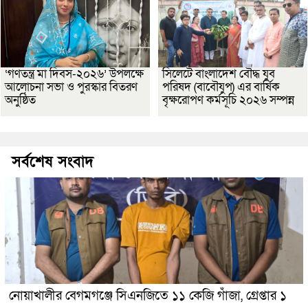
‘গণতন্ত্র মা দিবস-২০২৬’ উপলক্ষে
সিলেটে বাংলাদেশ বৌদ্ধ যুব
আলোচনা সভা ও পুরস্কার বিতরণ
পরিষদ (বাবৌযুপ) এর বার্ষিক
অনুষ্ঠিত
বৃক্ষরোপণ কর্মসূচি ২০২৬ সম্পন্ন
সর্বশেষ সংবাদ
নোয়াখালীর বেগমগঞ্জে সিএনজিতে ১১ কেজি গাঁজা, গ্রেপ্তার ১