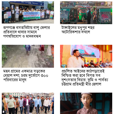
রূপগঞ্জে বসতভিটায় বালু ফেলার
টাঙ্গাইলের মধুপুর শহর
প্রতিবাদে থানার সামনে
অটোরিকশার দখলে
গণঅভিযোগ ও মানববন্ধন
মহন গ্রামের একমাত্র সড়কের
প্রচলিত আইনের কাঠগড়াতেই
বেহাল দশা, চরম দুর্ভোগে ৩০০
নিশ্চিত করা হবে বিগত সব
পরিবারের মানুষ
নৃশংসতার বিচার: ভূমি ও পার্বত্য
চট্টগ্রাম প্রতিমন্ত্রী মীর হেলাল