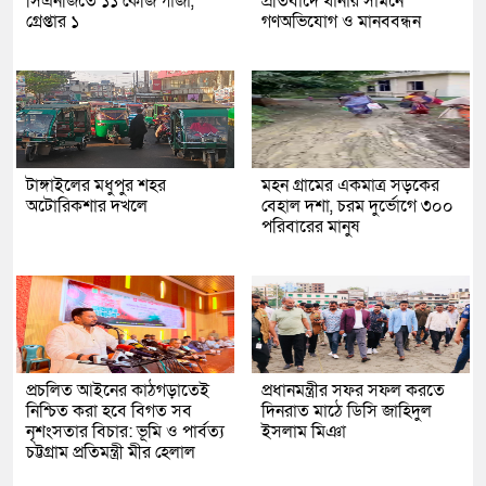
সিএনজিতে ১১ কেজি গাঁজা,
প্রতিবাদে থানার সামনে
গ্রেপ্তার ১
গণঅভিযোগ ও মানববন্ধন
টাঙ্গাইলের মধুপুর শহর
মহন গ্রামের একমাত্র সড়কের
অটোরিকশার দখলে
বেহাল দশা, চরম দুর্ভোগে ৩০০
পরিবারের মানুষ
প্রচলিত আইনের কাঠগড়াতেই
প্রধানমন্ত্রীর সফর সফল করতে
নিশ্চিত করা হবে বিগত সব
দিনরাত মাঠে ডিসি জাহিদুল
নৃশংসতার বিচার: ভূমি ও পার্বত্য
ইসলাম মিঞা
চট্টগ্রাম প্রতিমন্ত্রী মীর হেলাল