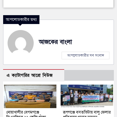
আপলোডকারীর তথ্য
আজকের বাংলা
আপলোডকারীর সব সংবাদ
এ ক্যাটাগরির আরো নিউজ
নোয়াখালীর বেগমগঞ্জে
রূপগঞ্জে বসতভিটায় বালু ফেলার