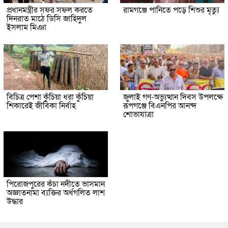
প্রধানমন্ত্রীর সফর সফল করতে
রামগঞ্জে পানিতে পড়ে শিশুর মৃত্যু
দিনরাত মাঠে ডিসি জাহিদুল
ইসলাম মিঞা
বিচিত্র পেশা কুঁচিয়া ধরা কুঁচিয়া
জুলাই গণ-অভ্যুত্থান দিবস উপলক্ষে
শিকারেই জীবিকা নির্বাহ
রূপগঞ্জে বিএনপির আনন্দ
শোভাযাত্রা
পিরোজপুরের কঁচা নদীতে ভাসমান
অজ্ঞাতনামা ব্যক্তির অর্ধগলিত লাশ
উদ্ধার