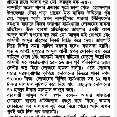
গ্রামের রাজে আলীর পুত্র মো. ফরজুল হক -৫৫-।
নান্দাইল মডেল থানার এজহার সূত্রে জানা গেছে- হোসেনপুর
উপজেলার টেকা পাড়া গ্রামের মৃত হাফিজ উদ্দিনের পুত্র
মো. আব্দুল আলী স্বপন নান্দাইলের খারুয়া ইউনিয়নের
বনগ্রাম বাজারে নিজস্ব জায়গায় হার্ডওয়্যার দোকানের ব্যবসা
প্রতিষ্টান। উক্ত ব্যবসা প্রতিষ্ঠানের জায়গার একটি অংশ
আব্দুল আলী স্বপনের বড় ভাই মো. আব্দুল হাই গোপনে ১নং
আসামী আব্দুর রহিমের নিকট বিক্রি করে দেয়। জায়গাটি
নিয়ে বিভিন্ন সময় সালিশ দরবার হলেও ফয়সালা হয়নি।
গত ৬ আগষ্ট দুপুরের আব্দুল আলী স্বপন দোকান বন্ধ করে
বাড়িতে গেলে ১নং আসামী আব্দুর রহিমের নেতৃত্বে উল্লেখিত
আসামী সহ অজ্ঞাতনামা ১৫- ১৬ জন পূর্ব পরিকল্পিত ভাবে
দেশীয় অস্ত্র নিয়ে দোকানে হামলা চালায়। এতে দোকান
ঘরের দরজা,ঝাপার কুপিয়ে দোকানের ভিতরে থাকা নগদ
৭০,০০০ টাকা- দোকানের বিভিন্ন হার্ডওয়্যার সহ ১২ লাখ
টাকার মালামাল লুটপাট করে নিয়ে যায়। এছাড়াও দোকানের
৭০ হাজার টাকার মালমাল ভাংচুর করে।
ব্যবসায়ী আব্দুল আলী স্বপন বলেন- আমার সাজানো
গোছানো ব্যবসা প্রতিষ্টানকে ধ্বংস করে দিছে। আমার
দোকানের সব মালামাল লুট করে নিয়ে গেছে। আমি এখন
খুবই কষ্টে দিন পার করতেছি।