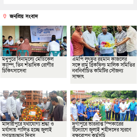
জনপ্রিয় সংবাদ
মধুপুরে বিনামূল্যে মেডিকেল
এমপি লুৎফুর রহমান কাজলের
ক্যাম্প, তিন শতাধিক রোগীর
সঙ্গে রামু ব্রিকফিল্ড মালিক সমিতির
চিকিৎসাসেবা
নবনির্বাচিত কমিটির সৌজন্য
সাক্ষাৎ
মাদারীপুরে যথাযোগ্য শ্রদ্ধা ও
দুর্গাপুরে ভারপ্রাপ্ত স্পিকারের
মর্যাদায় পালিত হচ্ছে জুলাই
উদ্যোগে জুলাই শহীদদের স্মরণে
গণঅভ্যুত্থান দিবস
বৃক্ষরোপণ কর্মসূচি