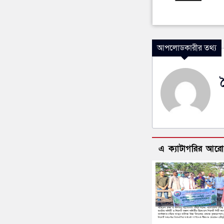
আপলোডকারীর তথ্য
এ ক্যাটাগরির আর