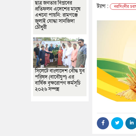
ছাত্র জনতার বিপ্লবের
ট্যাগ :
নরসিংদীর চরাঞ
প্রতিফলন এদেশের মানুষ
এখনো পায়নি: রামগঞ্জে
জুলাই যোদ্ধা সানজিদা
চৌধুরী
সিলেটে বাংলাদেশ বৌদ্ধ যুব
পরিষদ (বাবৌযুপ) এর
বার্ষিক বৃক্ষরোপণ কর্মসূচি
২০২৬ সম্পন্ন