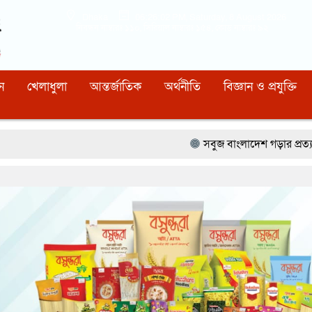
Dhaka
06:26:04 PM
, Saturday, 8 August 2026
নিবন্ধন নাম্বারঃ ১১০, সিরিয়াল নাম্বারঃ ১৫৪, কোড নাম্বারঃ ৯২
ন
খেলাধুলা
আন্তর্জাতিক
অর্থনীতি
বিজ্ঞান ও প্রযুক্তি
সবুজ বাংলাদেশ গড়ার প্রত্যয়ে সিলেটে বাবৌযুপ’র দ