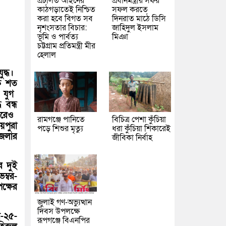
প্রচলিত আইনের
প্রধানমন্ত্রীর সফর
কাঠগড়াতেই নিশ্চিত
সফল করতে
করা হবে বিগত সব
দিনরাত মাঠে ডিসি
নৃশংসতার বিচার:
জাহিদুল ইসলাম
ভূমি ও পার্বত্য
মিঞা
চট্টগ্রাম প্রতিমন্ত্রী মীর
হেলাল
ুদ্ধ।
এক শত
র যুগ
 বন্ধ
করেও
রামগঞ্জে পানিতে
বিচিত্র পেশা কুঁচিয়া
পুরা
পড়ে শিশুর মৃত্যু
ধরা কুঁচিয়া শিকারেই
জেলার
জীবিকা নির্বাহ
ে দুই
ম্বর-
ক্ষের
জুলাই গণ-অভ্যুত্থান
দিবস উপলক্ষে
ন-২৫-
রূপগঞ্জে বিএনপির