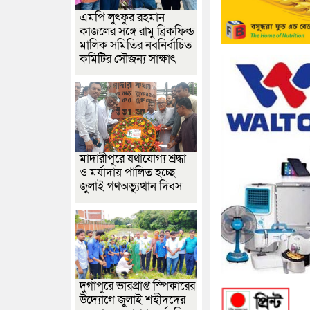
এমপি লুৎফুর রহমান
কাজলের সঙ্গে রামু ব্রিকফিল্ড
মালিক সমিতির নবনির্বাচিত
কমিটির সৌজন্য সাক্ষাৎ
মাদারীপুরে যথাযোগ্য শ্রদ্ধা
ও মর্যাদায় পালিত হচ্ছে
জুলাই গণঅভ্যুত্থান দিবস
দুর্গাপুরে ভারপ্রাপ্ত স্পিকারের
উদ্যোগে জুলাই শহীদদের