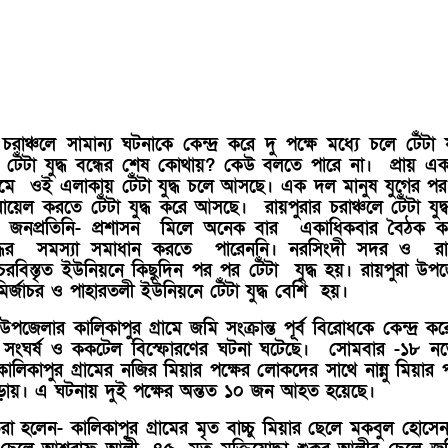
চরাঞ্চলে সামান্য ঘটনাকে কেন্দ্র করে দু পক্ষে মধ্যে চলে টেঁটা য
ের টেঁটা যুদ্ধ বন্ধের শেষ কোথায়? কেউ বলতে পারে না। প্রায় 
রমে ওই এলাকায় টেঁটা যুদ্ধ চলে আসছে। এক দল মানুষ যুগের প
ায়েল করতে টেঁটা যুদ্ধ করে আসছে। রায়পুরার চরাঞ্চলে টেঁটা যুদ্ধ
- জনপ্রতিনি- প্রশাসন মিলে অনেক বার একাধিকবার বৈঠক 
ুদ্ধের সমস্যা সমাধান করতে পারেননি। নরসিংদী সদর ও রায়
রবিস্তৃত ইউনিয়নে কিছুদিন পর পর টেঁটা যুদ্ধ হয়। রায়পুরা উপ
 মির্জাচর ও পাহারতলী ইউনিয়নে টেঁটা যুদ্ধ বেশি হয়।
উপজেলার কালিকাপুর গ্রামে জমি সংক্রান্ত পূর্ব বিরোধকে কেন্দ্র কর
টা সংঘর্ষ ও ককটেল বিস্ফোরণের ঘটনা ঘটেছে। সোমবার -১৮ নভে
িকাপুর গ্রামের নজির মিয়ার পক্ষের লোকদের সাথে নান্নু মিয়ার প
জড়ায়। এ ঘটনায় দুই পক্ষের অন্তত ১০ জন আহত হয়েছে।
া হলেন- কালিকাপুর গ্রামের মৃত বাচ্চু মিয়ার ছেলে মকবুল হোসে