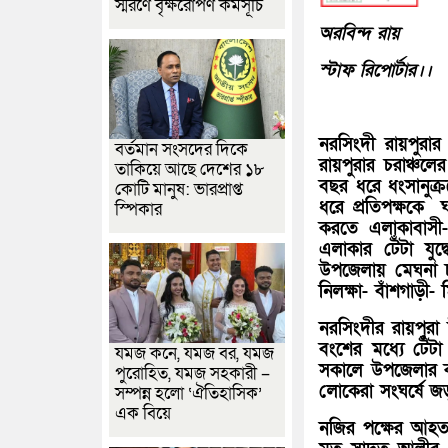
স্মরণে বৃক্ষরোপণ কর্মসূচি
অরবিন্দ রায়
স্টাফ রিপোর্টার।।
নরসিংদী রায়পুরার 
বর্তমান সংসদের দিকে
রায়পুরার চরাঞ্চল
তাকিয়ে আছে দেশের ১৮
বছর ধরে ধংসানুক্
কোটি মানুষ: ভারপ্রাপ্ত
ধরে প্রতিপক্ষকে ঘ
স্পিকার
করতে এলাকাবাসী
এলাকার টেঁটা য
উপজেলায় মেঘনা চ
নিলক্ষা- বাঁশগাড়ী-
নরসিংদীর রায়পুরা 
বংশের মধ্যে টেঁ
যমজ কনে, যমজ বর, যমজ
সকালে উপজেলার কাল
পুরোহিত, যমজ সহকারী –
লোকেরা সংঘর্ষে 
সম্পন্ন হলো ‘ঐতিহাসিক’
এক বিয়ে
নজির পক্ষের আহতর