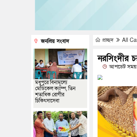
প্রচ্ছদ
All Ca
জনপ্রিয় সংবাদ
নরসিংদীর চর
আপডেট সময় 
মধুপুরে বিনামূল্যে
মেডিকেল ক্যাম্প, তিন
শতাধিক রোগীর
চিকিৎসাসেবা