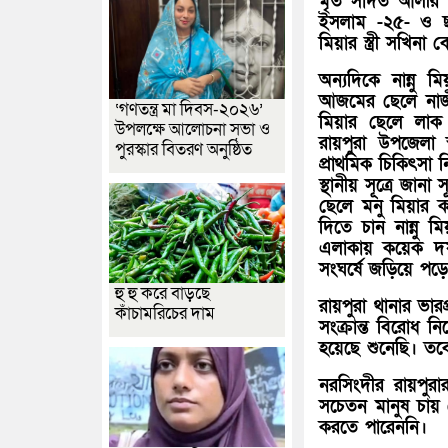
মৃত সাদত আলীর ছ
ইসলাম -২৫- ও ছায়
মিয়ার স্ত্রী সখিনা 
অন্যদিকে নান্নু
আজমের ছেলে নাজ
‘গণতন্ত্র মা দিবস-২০২৬’
মিয়ার ছেলে লাক 
উপলক্ষে আলোচনা সভা ও
রায়পুরা উপজেলা স
পুরস্কার বিতরণ অনুষ্ঠিত
প্রাথমিক চিকিৎসা 
স্থানীয় সূত্রে জ
ছেলে মনু মিয়ার
দিতে চান নান্নু ম
এলাকায় কয়েক দফ
সংঘর্ষে জড়িয়ে প
হু হু করে বাড়ছে
রায়পুরা থানার ভার
কাঁচামরিচের দাম
সংক্রান্ত বিরোধ 
হয়েছে শুনেছি। তব
নরসিংদীর রায়পুরা
সচেতন মানুষ চায় 
করতে পারেননি।