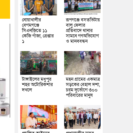
নোয়াখালীর
রূপগঞ্জে বসতভিটায়
বেগমগঞ্জে
বালু ফেলার
সিএনজিতে ১১
প্রতিবাদে থানার
কেজি গাঁজা, গ্রেপ্তার
সামনে গণঅভিযোগ
১
ও মানববন্ধন
টাঙ্গাইলের মধুপুর
মহন গ্রামের একমাত্র
শহর অটোরিকশার
সড়কের বেহাল দশা,
দখলে
চরম দুর্ভোগে ৩০০
পরিবারের মানুষ