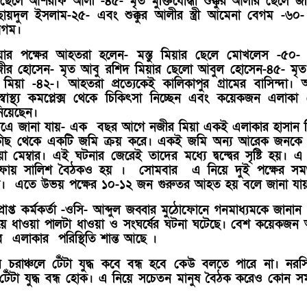
েলে আশরাফ আলী -৪৫- মৃত মুক্তিযোদ্ধা শুক্কুর আলীর ছেলে জ
দুল ইসলাম-২৫- এবং শুক্কুর আলীর স্ত্রী আমেনা বেগম -৬০- ব
বেগম।
 মিয়ার পক্ষের আহতরা হলেন- মস্তু মিয়ার ছেলে মোখলেস -৫০
ীর হোসেন- মৃত আবু রশিদ মিয়ার ছেলো আবুল হোসেন-৪৫- মৃত 
মিয়া -৪২-। আহতরা প্রত্যেকেই কালিকাপুর গ্রামের বাসিন্দা।
্বাস্থ্য কমপ্লেক্স থেকে চিকিৎসা নিচ্ছেন এবং কয়েকজন এলাকা
নিয়েছেন।
ানা সূএে জানা যায়- এক বছর আগে নজীর মিয়া একই এলাকার হাসান 
 কাছ থেকে একটি জমি ক্রয় করে। একই জমি অন্য আরেক জনকে 
িয়া মেম্বার। এই ঘটনার জেরেই তাদের মধ্যে দ্বন্দ্বের সৃষ্টি হয়। এ
ায় সালিশ বৈঠকও হয় । সোমবার এ নিয়ে দুই পক্ষের সমর্
ড়ে। এতে উভয় পক্ষের ১০-১২ জন গুরুতর আহত হয় বলে জানা যা
প্রাপ্ত কর্মকর্তা -ওসি- আব্দুল জব্বার মুঠোফোনে গনমাধ্যমকে জানান
নিয়ে ধাওয়া পালটা ধাওয়া ও সংঘর্ষের ঘটনা ঘটেছে। বেশ কয়েকজ
ে এলাকার পরিস্থিতি শান্ত আছে ।
র চরাঞ্চলে টেঁটা যুদ্ধ কবে বন্ধ হবে কেউ বলতে পারে না। নরস
টেঁটা যুদ্ধ বন্ধ হোক। এ নিয়ে সচেতন মানুষ বৈঠক করেও কোন স