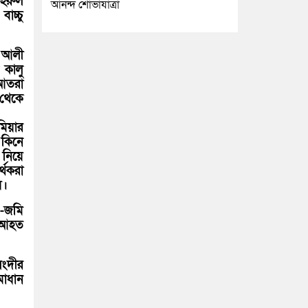
হিরুল
আনন্দ শোভাযাত্রা
াচ্চু
- আলী
কালু
 আতরা
 থেকে
মিয়ার
কিনে
 নিয়ে
থকরা
য়।
 -জমি
ন আহত
িংদীর
মাধান