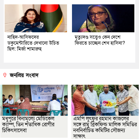
নাহিদ-আসিফদের
মৃত্যুদণ্ড সত্ত্বেও কেন দেশে
ডকুমেন্টারিতে দেখানো উচিত
ফিরতে চাচ্ছেন শেখ হাসিনা?
ছিল: মির্জা শামারুহ
জনপ্রিয় সংবাদ
মধুপুরে বিনামূল্যে মেডিকেল
এমপি লুৎফুর রহমান কাজলের
ক্যাম্প, তিন শতাধিক রোগীর
সঙ্গে রামু ব্রিকফিল্ড মালিক সমিতির
চিকিৎসাসেবা
নবনির্বাচিত কমিটির সৌজন্য
সাক্ষাৎ