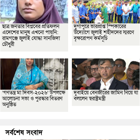
ছাত্র জনতার বিপ্লবের প্রতিফলন
দুর্গাপুরে ভারপ্রাপ্ত স্পিকারের
এদেশের মানুষ এখনো পায়নি:
উদ্যোগে জুলাই শহীদদের স্মরণে
রামগঞ্জে জুলাই যোদ্ধা সানজিদা
বৃক্ষরোপণ কর্মসূচি
চৌধুরী
‘গণতন্ত্র মা দিবস-২০২৬’ উপলক্ষে
দুবাইয়ে বেনজীরের জামিন নিয়ে যা
আলোচনা সভা ও পুরস্কার বিতরণ
বললেন স্বরাষ্ট্রমন্ত্রী
অনুষ্ঠিত
সর্বশেষ সংবাদ