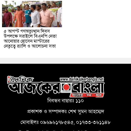
৫ আগস্ট গণঅভ্যুত্থান দিবস
উপলক্ষে সরাইলে বিএনপি নেতা
আনোয়ার হোসেন মাস্টারের
নেতৃত্বে র‍্যালি ও আলোচনা সভা
নিবন্ধন নাম্বারঃ ১১০
প্রকাশক ও সম্পাদকঃ শেখ সুমন আহম্মেদ
মোবাইলঃ ০৯৬৯৬১৭৮৫৪৫, ০১৭৩৩-৩৬১১৪৮