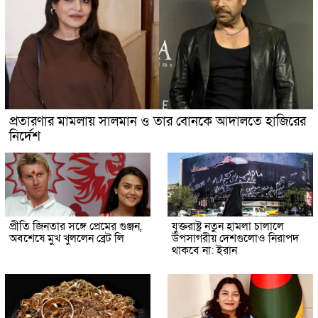
প্রতারণার মামলায় সালমান ও তার বোনকে আদালতে হাজিরের
নির্দেশ
প্রীতি জিনতার সঙ্গে প্রেমের গুঞ্জন,
যুক্তরাষ্ট্র নতুন হামলা চালালে
অবশেষে মুখ খুললেন ব্রেট লি
উপসাগরীয় দেশগুলোও নিরাপদ
থাকবে না: ইরান