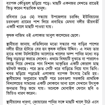
ব্যাপক কৌতূহল ছড়িয়ে পড়ে। মাছটি একনজর দেখতে রাতেই
ভিড় করেন শতাধিক মানুষ।
রবিবার (২৪ মে) সন্ধ্যায় উপজেলার চরকিং ইউনিয়নের
চরবগুলা গ্রামের পাশ দিয়ে প্রবাহিত মেঘনা নদীর তীরবর্তী
একটি খালে মাছটি পাওয়া যায়।
কৃষক নাজিম ওই এলাকার আবুল কাশেমের ছেলে।
স্থানীয়রা জানায়, প্রতিদিনের মতো সন্ধ্যার পর বাড়ির পাশের
নদীর তীরে হাঁটতে বের হন কৃষক নাজিম উদ্দিন। এ সময় তার
হাতে থাকা টর্চলাইটের আলোতে খালের অল্প পানির মধ্যে বড়
কিছু নড়াচড়া করতে দেখেন। প্রথমে বিষয়টি বুঝতে না পারলেও
কাছে গিয়ে দেখতে পান বিশাল আকৃতির একটি কোরাল মাছ
ছটফট করছে। পরে দ্রুত সেটি ধরে বাড়িতে নিয়ে যান তিনি।
খবর ছড়িয়ে পড়তেই এলাকায় ব্যাপক উৎসাহ তৈরি হয়।
স্থানীয়দের অনুরোধে মাছটি পরে চরবগুলা সরকারি প্রাথমিক
বিদ্যালয়ের সামনের একটি দোকানে আনা হলে সেখানে উৎসুক
জনতার ভিড় জমে যায়। অনেকে মোবাইল ফোনে ছবি ও
ভিডিও ধারণ করেন।
স্থানীয়দের ধারণা, জোয়ারের পানির সঙ্গে মাছটি খালে উঠে এসে