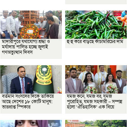
মাদারীপুরে যথাযোগ্য শ্রদ্ধা ও
হু হু করে বাড়ছে কাঁচামরিচের দাম
মর্যাদায় পালিত হচ্ছে জুলাই
গণঅভ্যুত্থান দিবস
বর্তমান সংসদের দিকে তাকিয়ে
যমজ কনে, যমজ বর, যমজ
আছে দেশের ১৮ কোটি মানুষ:
পুরোহিত, যমজ সহকারী – সম্পন্ন
ভারপ্রাপ্ত স্পিকার
হলো ‘ঐতিহাসিক’ এক বিয়ে