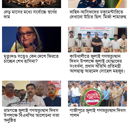
দেড় মাসের মধ্যে সর্বোচ্চে স্বর্ণের
নাহিদ-আসিফদের ডকুমেন্টারিতে
দাম
দেখানো উচিত ছিল: মির্জা শামারুহ
মৃত্যুদণ্ড সত্ত্বেও কেন দেশে ফিরতে
কাউখালীতে জুলাই গণঅভ্যুত্থান
চাচ্ছেন শেখ হাসিনা?
দিবস উপলক্ষে জুলাই যোদ্ধাদের
সংবর্ধনা, প্রধান অতিথি প্রতিমন্ত্রী
আলহাজ্ব আহমেদ সোহেল মহজুর।
রামগঞ্জে জুলাই গণঅভ্যুত্থান দিবস
গাজীপুরে জুলাই গণঅভ্যুত্থান দিবস
উপলক্ষে বিএনপির আলোচনা সভা
পালন
অনুষ্ঠিত