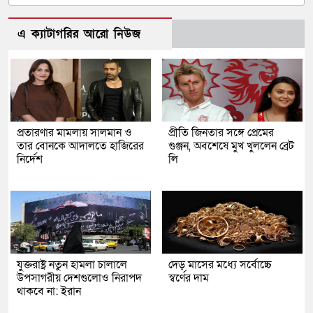
এ ক্যাটাগরির আরো নিউজ
প্রতারণার মামলায় সালমান ও
প্রীতি জিনতার সঙ্গে প্রেমের
তার বোনকে আদালতে হাজিরের
গুঞ্জন, অবশেষে মুখ খুললেন ব্রেট
নির্দেশ
লি
যুক্তরাষ্ট্র নতুন হামলা চালালে
দেড় মাসের মধ্যে সর্বোচ্চে
উপসাগরীয় দেশগুলোও নিরাপদ
স্বর্ণের দাম
থাকবে না: ইরান