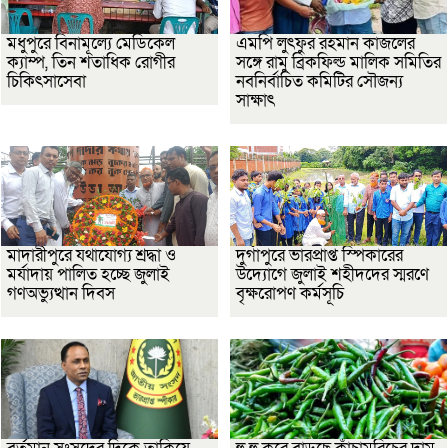
মধুপুরে বিনামূল্যে মেডিকেল
এমপি লুৎফুর রহমান কাজলের
ক্যাম্প, তিন শতাধিক রোগীর
সঙ্গে রামু ব্রিকফিল্ড মালিক সমিতির
চিকিৎসাসেবা
নবনির্বাচিত কমিটির সৌজন্য
সাক্ষাৎ
মাদারীপুরে যথাযোগ্য শ্রদ্ধা ও
দুর্গাপুরে ভারপ্রাপ্ত স্পিকারের
মর্যাদায় পালিত হচ্ছে জুলাই
উদ্যোগে জুলাই শহীদদের স্মরণে
গণঅভ্যুত্থান দিবস
বৃক্ষরোপণ কর্মসূচি