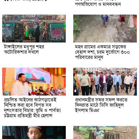
গণঅভিযোগ ও মানববন্ধন
টাঙ্গাইলের মধুপুর শহর
মহন গ্রামের একমাত্র সড়কের
অটোরিকশার দখলে
বেহাল দশা, চরম দুর্ভোগে ৩০০
পরিবারের মানুষ
প্রচলিত আইনের কাঠগড়াতেই
প্রধানমন্ত্রীর সফর সফল করতে
নিশ্চিত করা হবে বিগত সব
দিনরাত মাঠে ডিসি জাহিদুল
নৃশংসতার বিচার: ভূমি ও পার্বত্য
ইসলাম মিঞা
চট্টগ্রাম প্রতিমন্ত্রী মীর হেলাল