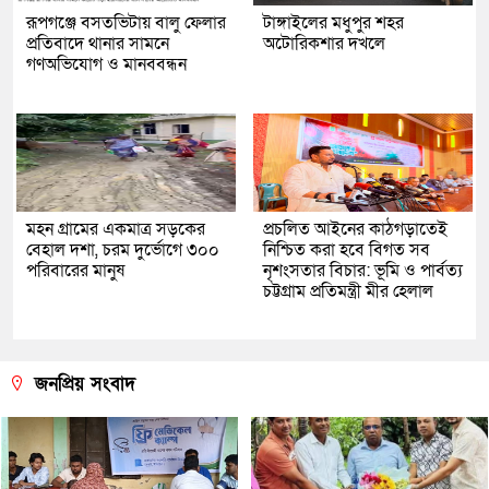
রূপগঞ্জে বসতভিটায় বালু ফেলার
টাঙ্গাইলের মধুপুর শহর
প্রতিবাদে থানার সামনে
অটোরিকশার দখলে
গণঅভিযোগ ও মানববন্ধন
মহন গ্রামের একমাত্র সড়কের
প্রচলিত আইনের কাঠগড়াতেই
বেহাল দশা, চরম দুর্ভোগে ৩০০
নিশ্চিত করা হবে বিগত সব
পরিবারের মানুষ
নৃশংসতার বিচার: ভূমি ও পার্বত্য
চট্টগ্রাম প্রতিমন্ত্রী মীর হেলাল
জনপ্রিয় সংবাদ