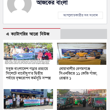
আজকের বাংলা
আপলোডকারীর সব সংবাদ
এ ক্যাটাগরির আরো নিউজ
সবুজ বাংলাদেশ গড়ার প্রত্যয়ে
নোয়াখালীর বেগমগঞ্জে
সিলেটে বাবৌযুপ’র দ্বিতীয়
সিএনজিতে ১১ কেজি গাঁজা,
পর্যায়ে বৃক্ষরোপণ কর্মসূচি সম্পন্ন
গ্রেপ্তার ১