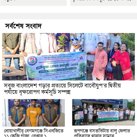
সর্বশেষ সংবাদ
সবুজ বাংলাদেশ গড়ার প্রত্যয়ে সিলেটে বাবৌযুপ’র দ্বিতীয়
পর্যায়ে বৃক্ষরোপণ কর্মসূচি সম্পন্ন
নোয়াখালীর বেগমগঞ্জে সিএনজিতে
রূপগঞ্জে বসতভিটায় বালু ফেলার
১১ কেজি গাঁজা, গ্রেপ্তার ১
প্রতিবাদে থানার সামনে