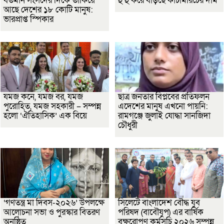
বর্তমান সংসদের দিকে তাকিয়ে
হু হু করে বাড়ছে কাঁচামরিচের দাম
আছে দেশের ১৮ কোটি মানুষ:
ভারপ্রাপ্ত স্পিকার
যমজ কনে, যমজ বর, যমজ
ছাত্র জনতার বিপ্লবের প্রতিফলন
পুরোহিত, যমজ সহকারী – সম্পন্ন
এদেশের মানুষ এখনো পায়নি:
হলো ‘ঐতিহাসিক’ এক বিয়ে
রামগঞ্জে জুলাই যোদ্ধা সানজিদা
চৌধুরী
‘গণতন্ত্র মা দিবস-২০২৬’ উপলক্ষে
সিলেটে বাংলাদেশ বৌদ্ধ যুব
আলোচনা সভা ও পুরস্কার বিতরণ
পরিষদ (বাবৌযুপ) এর বার্ষিক
অনুষ্ঠিত
বৃক্ষরোপণ কর্মসূচি ২০২৬ সম্পন্ন