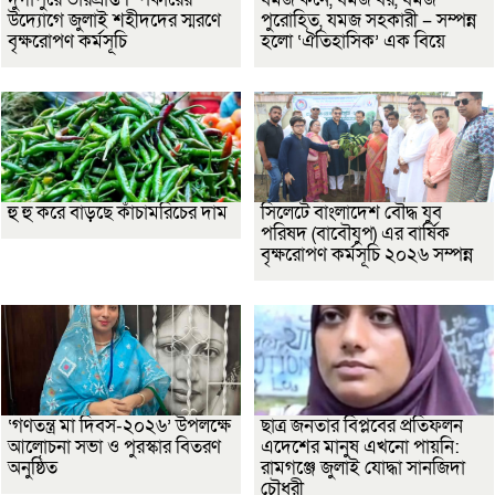
উদ্যোগে জুলাই শহীদদের স্মরণে
পুরোহিত, যমজ সহকারী – সম্পন্ন
বৃক্ষরোপণ কর্মসূচি
হলো ‘ঐতিহাসিক’ এক বিয়ে
হু হু করে বাড়ছে কাঁচামরিচের দাম
সিলেটে বাংলাদেশ বৌদ্ধ যুব
পরিষদ (বাবৌযুপ) এর বার্ষিক
বৃক্ষরোপণ কর্মসূচি ২০২৬ সম্পন্ন
‘গণতন্ত্র মা দিবস-২০২৬’ উপলক্ষে
ছাত্র জনতার বিপ্লবের প্রতিফলন
আলোচনা সভা ও পুরস্কার বিতরণ
এদেশের মানুষ এখনো পায়নি:
অনুষ্ঠিত
রামগঞ্জে জুলাই যোদ্ধা সানজিদা
চৌধুরী