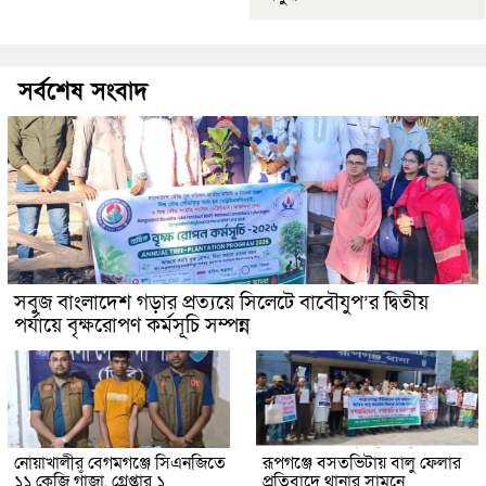
সর্বশেষ সংবাদ
সবুজ বাংলাদেশ গড়ার প্রত্যয়ে সিলেটে বাবৌযুপ’র দ্বিতীয়
পর্যায়ে বৃক্ষরোপণ কর্মসূচি সম্পন্ন
নোয়াখালীর বেগমগঞ্জে সিএনজিতে
রূপগঞ্জে বসতভিটায় বালু ফেলার
১১ কেজি গাঁজা, গ্রেপ্তার ১
প্রতিবাদে থানার সামনে