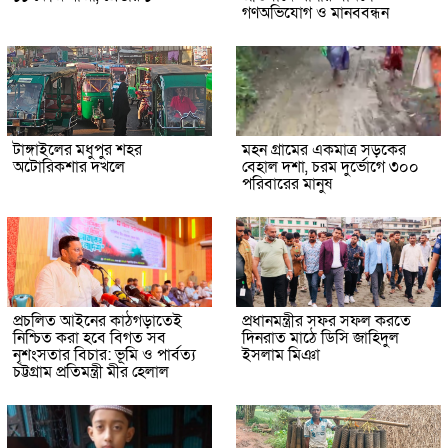
গণঅভিযোগ ও মানববন্ধন
টাঙ্গাইলের মধুপুর শহর
মহন গ্রামের একমাত্র সড়কের
অটোরিকশার দখলে
বেহাল দশা, চরম দুর্ভোগে ৩০০
পরিবারের মানুষ
প্রচলিত আইনের কাঠগড়াতেই
প্রধানমন্ত্রীর সফর সফল করতে
নিশ্চিত করা হবে বিগত সব
দিনরাত মাঠে ডিসি জাহিদুল
নৃশংসতার বিচার: ভূমি ও পার্বত্য
ইসলাম মিঞা
চট্টগ্রাম প্রতিমন্ত্রী মীর হেলাল