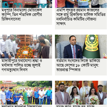
মধুপুরে বিনামূল্যে মেডিকেল
এমপি লুৎফুর রহমান কাজলের
ক্যাম্প, তিন শতাধিক রোগীর
সঙ্গে রামু ব্রিকফিল্ড মালিক সমিতির
চিকিৎসাসেবা
নবনির্বাচিত কমিটির সৌজন্য
সাক্ষাৎ
মাদারীপুরে যথাযোগ্য শ্রদ্ধা ও
বর্তমান সংসদের দিকে তাকিয়ে
মর্যাদায় পালিত হচ্ছে জুলাই
আছে দেশের ১৮ কোটি মানুষ:
গণঅভ্যুত্থান দিবস
ভারপ্রাপ্ত স্পিকার
দুর্গাপুরে ভারপ্রাপ্ত স্পিকারের
যমজ কনে, যমজ বর, যমজ