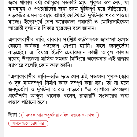
জমে থাকায় বর্ষা মৌসুমে সড়কটি প্রায় পুকুরে রূপ নেয়, যা
যানবাহন ও পথচারীদের জন্য চরম ঝুঁকিপূর্ণ হয়ে দাঁড়িয়েছে।
সড়কটির এমন অবস্থায় প্রায়ই ছোটখাটো দুর্ঘটনার খবর পাওয়া
যাচ্ছে। ইতোপূর্বে বেশ কয়েকজন পথচারী ও মোটরসাইকেল
আরোহী দুর্ঘটনার শিকার হয়েছেন বলে জানান।
এলাকাবাসীর দাবি, বারবার সংশ্লিষ্ট কর্তৃপক্ষকে জানানো হলেও
কোনো কার্যকর পদক্ষেপ নেওয়া হয়নি। ফলে জনদুর্ভোগ
বাড়ছেই। এ বিষয়ে ইউপি চেয়ারম্যান কাজী আবুল কালাম
বলেন, উপজেলা মাসিক সমন্বয় মিটিংয়ে অনেকবার এই রাস্তার
ব্যাপারে বলেছি কোন কাজ হইনি।
“এলাকাবাসীর দাবি—অতি দ্রুত যেন এই সড়কের পুনঃসংস্কার
ও দৃঢ় মানসম্পূর্ণ নির্মাণ কাজ সম্পূর্ণ করা হয়। তা না হলে
জনদুর্ভোগ ও দুর্ঘটনা আরও বাড়বে। “এ ব্যাপারে উপজেলা
প্রকৌশলী আব্দুল খালেক বলেন, রাস্তারটি সংস্কারের জন্য
প্রস্তাব পাঠানো হবে।
ট্যাগ :
নগরকান্দায় ভবুকদিয়া সলিথা সড়কে খানাখন্দ
যানচলাচলে চরম বিঘ্ন