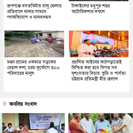
রূপগঞ্জে বসতভিটায় বালু ফেলার
টাঙ্গাইলের মধুপুর শহর
প্রতিবাদে থানার সামনে
অটোরিকশার দখলে
গণঅভিযোগ ও মানববন্ধন
মহন গ্রামের একমাত্র সড়কের
প্রচলিত আইনের কাঠগড়াতেই
বেহাল দশা, চরম দুর্ভোগে ৩০০
নিশ্চিত করা হবে বিগত সব
পরিবারের মানুষ
নৃশংসতার বিচার: ভূমি ও পার্বত্য
চট্টগ্রাম প্রতিমন্ত্রী মীর হেলাল
জনপ্রিয় সংবাদ