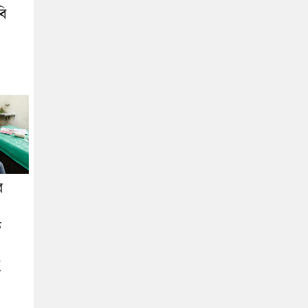
বি
র
ক