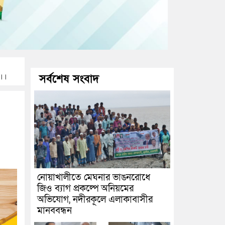
ত।।
সর্বশেষ সংবাদ
নোয়াখালীতে মেঘনার ভাঙনরোধে
জিও ব্যাগ প্রকল্পে অনিয়মের
অভিযোগ, নদীরকূলে এলাকাবাসীর
মানববন্ধন