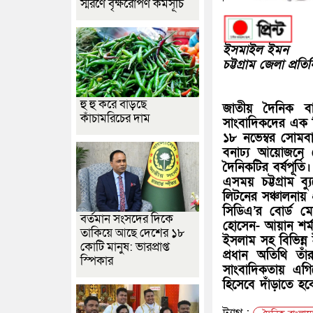
স্মরণে বৃক্ষরোপণ কর্মসূচি
ইসমাইল ইমন
চট্টগ্রাম জেলা প্রতি
হু হু করে বাড়ছে
জাতীয় দৈনিক বা
কাঁচামরিচের দাম
সাংবাদিকদের এক 
১৮ নভেম্বর সোমবা
বনাঢ্য আয়োজনে
দৈনিকটির বর্ষপূর্তি।
এসময় চট্টগ্রাম ব্
লিটনের সঞ্চালনায
সিডিএ’র বোর্ড মে
বর্তমান সংসদের দিকে
হোসেন- আয়ান শর্
তাকিয়ে আছে দেশের ১৮
ইসলাম সহ বিভিন্ন 
কোটি মানুষ: ভারপ্রাপ্ত
প্রধান অতিথি তাঁ
স্পিকার
সাংবাদিকতায় এগি
হিসেবে দাঁড়াতে হব