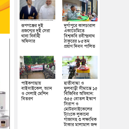
রূপগঞ্জের দুই
দুর্গাপুরে কালচারাল
প্রজন্মের দুই সেরা
একাডেমিতে
থানা নির্বাহী
বিশ্বকবি রবীন্দ্রনাথ
অফিসার
ঠাকুরের ৮৫তম
প্রয়াণ দিবস পালিত
পাইকগাছায়
হাতীবান্ধা ও
বাইসাইকেল, ভ্যান
ফুলবাড়ী সীমান্তে ১৫
ও সেলাই মেশিন
বিজিবির অভিযান:
বিতরণ
৩৫৫ বোতল ইস্কাপ
সিরাপ ও
মোটরসাইকেলের
ট্যাংকে লুকানো
গাঁজাসহ ৩ লক্ষাধিক
টাকার মালামাল জব্দ