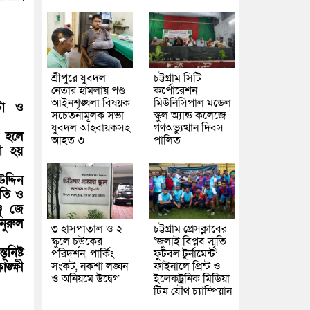
শ্রীপুরে যুবদল
চট্টগ্রাম সিটি
নেতার হামলায় পণ্ড
কর্পোরেশন
আইনশৃঙ্খলা বিষয়ক
মিউনিসিপাল মডেল
টা ও
সচেতনামূলক সভা
স্কুল অ্যান্ড কলেজে
যুবদল আহবায়কসহ
গণঅভ্যুত্থান দিবস
ন হলে
আহত ৩
পালিত
া হয়
দ্দিন
পতি ও
জু জে
নুরুল
৩ হাসপাতাল ও ২
চট্টগ্রাম প্রেসক্লাবের
স্কুলে চউকের
‘জুলাই বিপ্লব স্মৃতি
নিষ্ট
পরিদর্শন, পার্কিং
ফুটবল টুর্নামেন্ট’
সংকট, নকশা লঙ্ঘন
ফাইনালে প্রিন্ট ও
্ক্ষী
ও অনিয়মে উদ্বেগ
ইলেকট্রনিক মিডিয়া
টিম যৌথ চ্যাম্পিয়ান