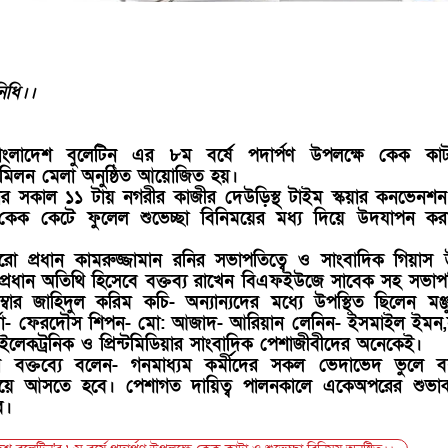
নিধি।।
ংলাদেশ বুলেটিন এর ৮ম বর্ষে পদার্পণ উপলক্ষে কেক কা
মিলন মেলা অনুষ্ঠিত আয়োজিত হয়।
র সকাল ১১ টায় নগরীর কাজীর দেউড়িস্থ টাইম স্কয়ার কনভেনশ
 কেক কেটে ফুলেল শুভেচ্ছা বিনিময়ের মধ্য দিয়ে উদযাপন কর
যুরো প্রধান কামরুজ্জামান রনির সভাপতিত্বে ও সাংবাদিক গিয়াস উ
় প্রধান অতিথি হিসেবে বক্তব্য রাখেন বিএফইউজে সাবেক সহ সভা
ম্বার জাহিদুল করিম কচি- অন্যান্যদের মধ্যে উপস্থিত ছিলেন মঞ্
মা- ফেরদৌস শিপন- মো: আজাদ- আরিয়ান লেনিন- ইসমাইল ইমন,
ইলেকট্রনিক ও প্রিন্টমিডিয়ার সাংবাদিক পেশাজীবীদের অনেকেই।
র বক্তব্যে বলেন- গনমাধ্যম কর্মীদের সকল ভেদাভেদ ভুলে বস্তূ
য়ে আসতে হবে। পেশাগত দায়িত্ব পালনকালে একেঅপরের শুভাকাঙ
ে।