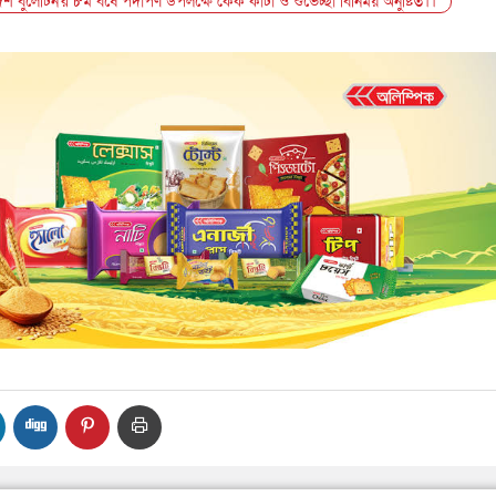
শ বুলেটিন'র ৮ম বর্ষে পদার্পণ উপলক্ষে কেক কাটা ও শুভেচ্ছা বিনিময় অনুষ্টিত।।