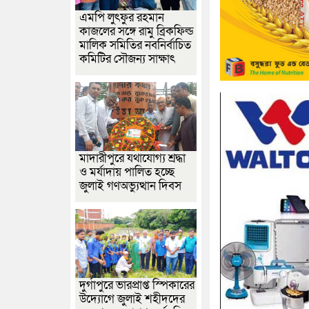
এমপি লুৎফুর রহমান
কাজলের সঙ্গে রামু ব্রিকফিল্ড
মালিক সমিতির নবনির্বাচিত
কমিটির সৌজন্য সাক্ষাৎ
মাদারীপুরে যথাযোগ্য শ্রদ্ধা
ও মর্যাদায় পালিত হচ্ছে
জুলাই গণঅভ্যুত্থান দিবস
দুর্গাপুরে ভারপ্রাপ্ত স্পিকারের
উদ্যোগে জুলাই শহীদদের