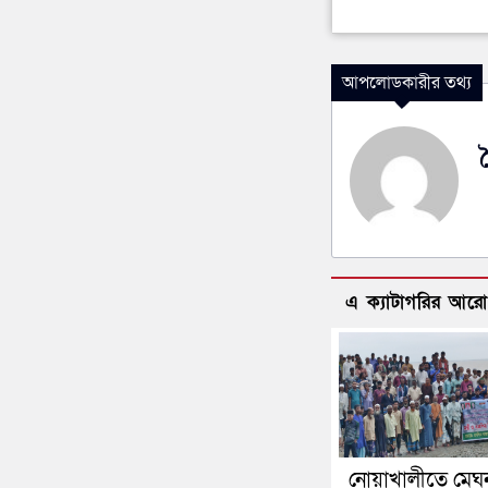
আপলোডকারীর তথ্য
এ ক্যাটাগরির আর
নোয়াখালীতে মেঘ