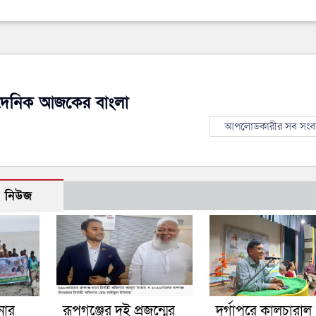
দৈনিক আজকের বাংলা
আপলোডকারীর সব সংব
ো নিউজ
নার
রূপগঞ্জের দুই প্রজন্মের
দুর্গাপুরে কালচারাল