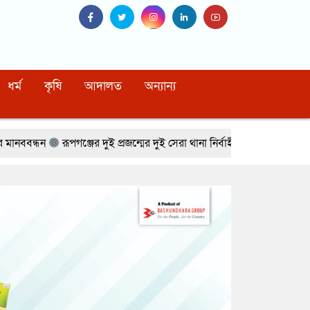
ধর্ম
কৃষি
আদালত
অন্যান্য
গঞ্জের দুই প্রজন্মের দুই সেরা থানা নির্বাহী অফিসার
দুর্গাপুরে কালচারাল এক