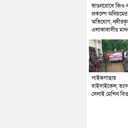
ভাঙনরোধে জিও ব
প্রকল্পে অনিয়মের
অভিযোগ, নদীরকূ
এলাকাবাসীর মানব
পাইকগাছায়
বাইসাইকেল, ভ্যা
সেলাই মেশিন বি