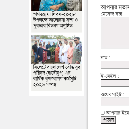
আপনার মতাম
মেসেজ বক্স
‘গণতন্ত্র মা দিবস-২০২৬’
উপলক্ষে আলোচনা সভা ও
পুরস্কার বিতরণ অনুষ্ঠিত
নাম :
সিলেটে বাংলাদেশ বৌদ্ধ যুব
পরিষদ (বাবৌযুপ) এর
ই-মেইল :
বার্ষিক বৃক্ষরোপণ কর্মসূচি
২০২৬ সম্পন্ন
ওয়েবসাইট :
আপনার ইমেইল