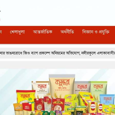
Dhaka
07:42:27 AM
, Friday, 7 August 2026
নিবন্ধন নাম্বারঃ ১১০, সিরিয়াল নাম্বারঃ ১৫৪, কোড নাম্বারঃ ৯২
ন
খেলাধুলা
আন্তর্জাতিক
অর্থনীতি
বিজ্ঞান ও প্রযুক্তি
ব্যাগ প্রকল্পে অনিয়মের অভিযোগ, নদীরকূলে এলাকাবাসীর মানববন্ধন
রূপ