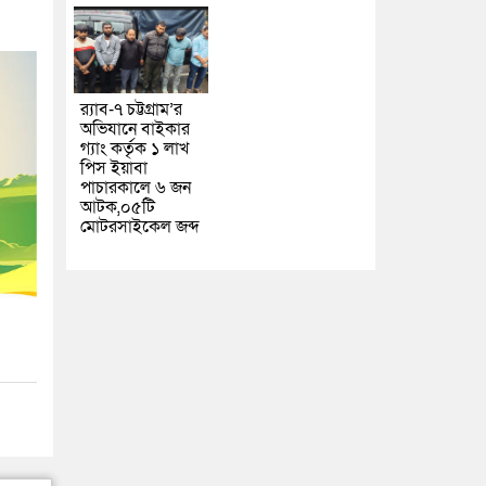
র‌্যাব-৭ চট্টগ্রাম’র
অভিযানে বাইকার
গ্যাং কর্তৃক ১ লাখ
পিস ইয়াবা
পাচারকালে ৬ জন
আটক,০৫টি
মোটরসাইকেল জব্দ