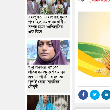
ট্যাগ :
দৈনিক বাংলাদে
যমজ কনে, যমজ বর, যমজ
পুরোহিত, যমজ সহকারী –
সম্পন্ন হলো ‘ঐতিহাসিক’
এক বিয়ে
ছাত্র জনতার বিপ্লবের
প্রতিফলন এদেশের মানুষ
এখনো পায়নি: রামগঞ্জে
জুলাই যোদ্ধা সানজিদা
চৌধুরী