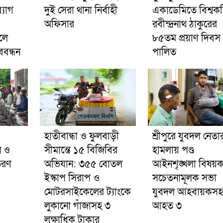
্যাগ
দুই সেরা থানা নির্বাহী
একাডেমিতে বিশ্বক
অফিসার
রবীন্দ্রনাথ ঠাকুরের
লে
৮৫তম প্রয়াণ দিবস
বন্ধন
পালিত
হাতীবান্ধা ও ফুলবাড়ী
শ্রীপুরে যুবদল নেতা
ন ও
সীমান্তে ১৫ বিজিবির
হামলায় পণ্ড
তরণ
অভিযান: ৩৫৫ বোতল
আইনশৃঙ্খলা বিষয়
ইস্কাপ সিরাপ ও
সচেতনামূলক সভা
মোটরসাইকেলের ট্যাংকে
যুবদল আহবায়কসহ
লুকানো গাঁজাসহ ৩
আহত ৩
লক্ষাধিক টাকার