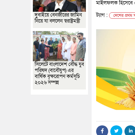
মাইলফলক হিসেবে দ
দুবাইয়ে বেনজীরের জামিন
ট্যাগ :
দেশের প্রথম স্
নিয়ে যা বললেন স্বরাষ্ট্রমন্ত্রী
সিলেটে বাংলাদেশ বৌদ্ধ যুব
পরিষদ (বাবৌযুপ) এর
বার্ষিক বৃক্ষরোপণ কর্মসূচি
২০২৬ সম্পন্ন