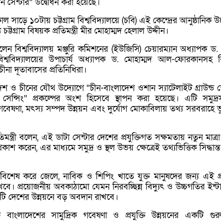
শন সেন্টার” উদ্বোধন করা হয়েছে।
ল সাড়ে ১০টায় চট্টগ্রাম বিশ্ববিদ্যালয়ে (চবি) এই কেন্দ্রের আনুষ্ঠানিক উ
চট্টগ্রাম বিষয়ক প্রতিমন্ত্রী
মীর মোহাম্মদ হেলাল উদ্দীন
।
িলেন বিশ্ববিদ্যালয় মঞ্জুরি কমিশনের (ইউজিসি) চেয়ারম্যান
অধ্যাপক ড. 
 বিশ্ববিদ্যালয়ের উপাচার্য
অধ্যাপক ড. মোহাম্মদ আল-ফোরকান
সহ বি
 চীনা দূতাবাসের প্রতিনিধিরা।
দেশ ও চীনের যৌথ উদ্যোগে “চীন-বাংলাদেশ ওশান স্যাটেলাইট গ্রাউন্ড স
েন্সিং” প্রকল্পের অংশ হিসেবে স্থাপন করা হয়েছে। এটি সমুদ্র
ু গবেষণা, মৎস্য সম্পদ উন্নয়ন এবং দুর্যোগ মোকাবিলায় তথ্য সরবরাহে ভ
রতিমন্ত্রী বলেন, এই ডাটা সেন্টার দেশের প্রযুক্তিগত সক্ষমতায় নতুন মাত্
াশ করেন, এর মাধ্যমে সমুদ্র ও স্থল উভয় ক্ষেত্রেই তথ্যভিত্তিক সিদ্ধান্ত
শেষ করে জেলে, নাবিক ও শিপিং খাতে যুক্ত মানুষদের জন্য এই প্রয
 রাখবে। প্রয়োজনীয় অবকাঠামো যেমন নিরবচ্ছিন্ন বিদ্যুৎ ও উচ্চগতির ইন্
এটি দেশের উন্নয়নে বড় অবদান রাখবে।
 বাংলাদেশের সামুদ্রিক গবেষণা ও প্রযুক্তি উন্নয়নের একটি গুরুত্ব