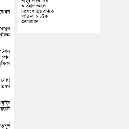
শহিদ পরিবারের
আর্তনাদ শুনলে
নিজেকে স্থির রাখতে
দ্বোধন
পারি না’ :- চউক
চেয়ারম্যান
মামুন
ভিন্ন
্টেশন
সম্পদ
ূমিকা
রা যোগ
 গ্রহণ
ুক্তি
টারনেট
পূর্ণ