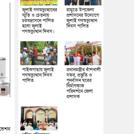
জুলাই গণঅভ্যুত্থানের
রামুতে উপজেলা
স্মৃতি ও চেতনায়
প্রশাসনের উদ্যোগে
চরভদ্রাসনে পালিত
জুলাই গণঅভ্যুত্থান
হলো জুলাই
দিবস পালিত
গণঅভ্যুত্থান দিবস।
পাইকগাছায় জুলাই
প্রধানমন্ত্রীর বাঁশখালী
গণঅভ্যুত্থান দিবস
সফর, প্রস্তুতি ও
পালিত
পুনর্বাসন ঘরের
নির্মাণকাজ
পরিদর্শনে জেলা
প্রশাসক
রভেশন