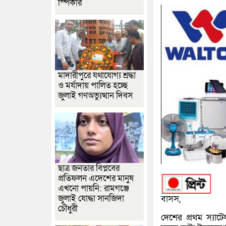
স্পিকার
মাদারীপুরে যথাযোগ্য শ্রদ্ধা
ও মর্যাদায় পালিত হচ্ছে
জুলাই গণঅভ্যুত্থান দিবস
ছাত্র জনতার বিপ্লবের
প্রতিফলন এদেশের মানুষ
এখনো পায়নি: রামগঞ্জে
জুলাই যোদ্ধা সানজিদা
বাসস,
চৌধুরী
দেশের প্রথম স্যাট