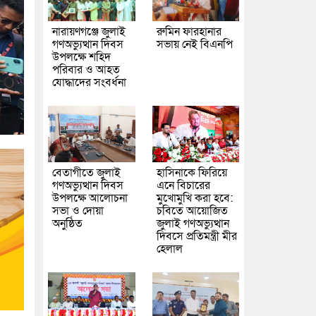
নারায়ণগঞ্জে জুলাই
রুমিন ফারহানার
গণঅভ্যুত্থান দিবস
সভায় নেই বিএনপি
উপলক্ষে শহিদ
পরিবার ও আহত
যোদ্ধাদের সংবর্ধনা
বেতাগীতে জুলাই
হাসিনাকে ফিরিয়ে
গণঅভ্যুত্থান দিবস
এনে বিচারের
উপলক্ষে আলোচনা
মুখোমুখি করা হবে:
সভা ও দোয়া
চবিতে আয়োজিত
অনুষ্ঠিত
জুলাই গণঅভ্যুত্থান
দিবসে প্রতিমন্ত্রী মীর
হেলাল