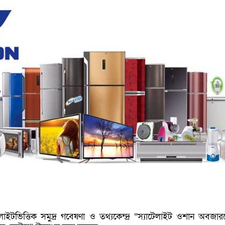
েলাইটভিত্তিক সমুদ্র গবেষণা ও তথ্যকেন্দ্র “স্যাটেলাইট ওশান অবজা