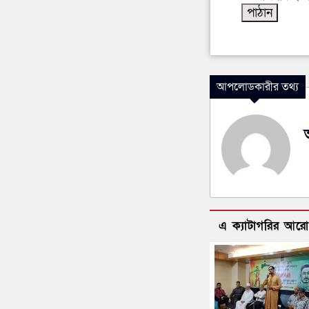
আপলোডকারীর তথ্য
এ ক্যাটাগরির আর