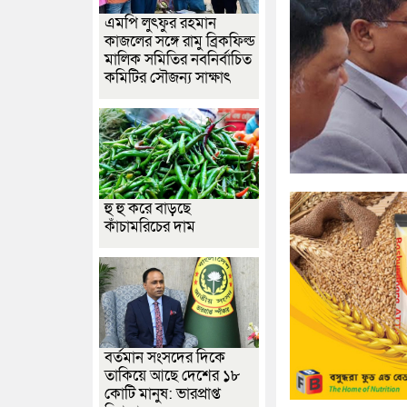
এমপি লুৎফুর রহমান
কাজলের সঙ্গে রামু ব্রিকফিল্ড
মালিক সমিতির নবনির্বাচিত
কমিটির সৌজন্য সাক্ষাৎ
হু হু করে বাড়ছে
কাঁচামরিচের দাম
বর্তমান সংসদের দিকে
তাকিয়ে আছে দেশের ১৮
কোটি মানুষ: ভারপ্রাপ্ত