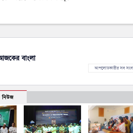
আজকের বাংলা
আপলোডকারীর সব সংব
ো নিউজ