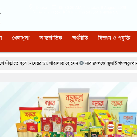
Dhaka
05:30:29 AM
, Thursday, 6 August 2026
নিবন্ধন নাম্বারঃ ১১০, সিরিয়াল নাম্বারঃ ১৫৪, কোড নাম্বারঃ ৯২
ন
খেলাধুলা
আন্তর্জাতিক
অর্থনীতি
বিজ্ঞান ও প্রযুক্তি
েয়র ডা. শাহাদাত হোসেন
নারায়ণগঞ্জে জুলাই গণঅভ্যুত্থান দিবস উপলক্ষে শহ