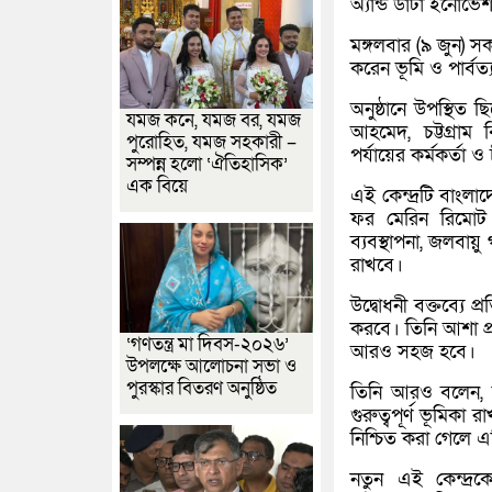
অ্যান্ড ডাটা ইনোভে
মঙ্গলবার (৯ জুন) সকা
করেন ভূমি ও পার্বত্য 
অনুষ্ঠানে উপস্থিত ছ
যমজ কনে, যমজ বর, যমজ
আহমেদ
, চট্টগ্রাম
পুরোহিত, যমজ সহকারী –
পর্যায়ের কর্মকর্তা ও
সম্পন্ন হলো ‘ঐতিহাসিক’
এক বিয়ে
এই কেন্দ্রটি বাংলা
ফর মেরিন রিমোট স
ব্যবস্থাপনা, জলবায়
রাখবে।
উদ্বোধনী বক্তব্যে প্
করবে। তিনি আশা প্রক
‘গণতন্ত্র মা দিবস-২০২৬’
আরও সহজ হবে।
উপলক্ষে আলোচনা সভা ও
পুরস্কার বিতরণ অনুষ্ঠিত
তিনি আরও বলেন, বি
গুরুত্বপূর্ণ ভূমিকা
নিশ্চিত করা গেলে 
নতুন এই কেন্দ্রকে