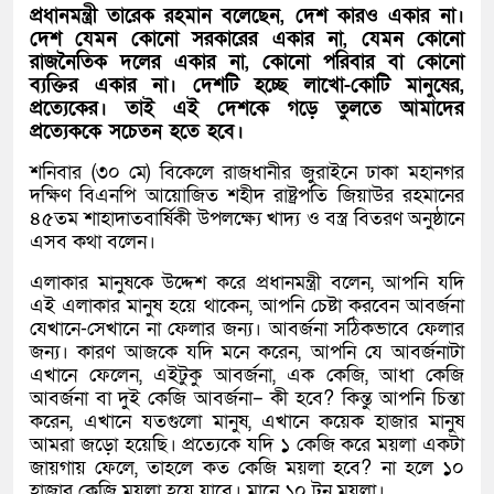
প্রধানমন্ত্রী তারেক রহমান বলেছেন, দেশ কারও একার না।
দেশ যেমন কোনো সরকারের একার না, যেমন কোনো
রাজনৈতিক দলের একার না, কোনো পরিবার বা কোনো
ব্যক্তির একার না। দেশটি হচ্ছে লাখো-কোটি মানুষের,
প্রত্যেকের। তাই এই দেশকে গড়ে তুলতে আমাদের
প্রত্যেককে সচেতন হতে হবে।
শনিবার (৩০ মে) বিকেলে রাজধানীর জুরাইনে ঢাকা মহানগর
দক্ষিণ বিএনপি আয়োজিত শহীদ রাষ্ট্রপতি জিয়াউর রহমানের
৪৫তম শাহাদাতবার্ষিকী উপলক্ষ্যে খাদ্য ও বস্ত্র বিতরণ অনুষ্ঠানে
এসব কথা বলেন।
এলাকার মানুষকে উদ্দেশ করে প্রধানমন্ত্রী বলেন, আপনি যদি
এই এলাকার মানুষ হয়ে থাকেন, আপনি চেষ্টা করবেন আবর্জনা
যেখানে-সেখানে না ফেলার জন্য। আবর্জনা সঠিকভাবে ফেলার
জন্য। কারণ আজকে যদি মনে করেন, আপনি যে আবর্জনাটা
এখানে ফেলেন, এইটুকু আবর্জনা, এক কেজি, আধা কেজি
আবর্জনা বা দুই কেজি আবর্জনা– কী হবে? কিন্তু আপনি চিন্তা
করেন, এখানে যতগুলো মানুষ, এখানে কয়েক হাজার মানুষ
আমরা জড়ো হয়েছি। প্রত্যেকে যদি ১ কেজি করে ময়লা একটা
জায়গায় ফেলে, তাহলে কত কেজি ময়লা হবে? না হলে ১০
হাজার কেজি ময়লা হয়ে যাবে। মানে ১০ টন ময়লা।