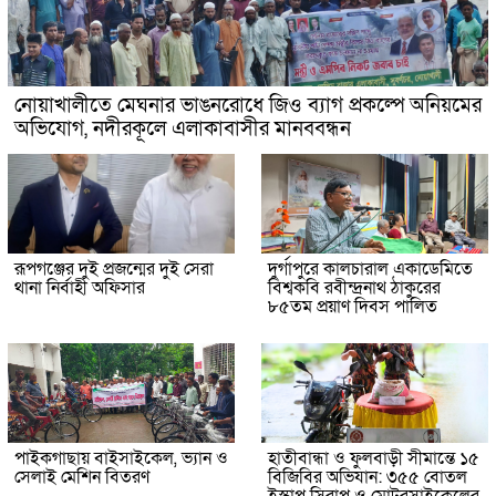
নোয়াখালীতে মেঘনার ভাঙনরোধে জিও ব্যাগ প্রকল্পে অনিয়মের
অভিযোগ, নদীরকূলে এলাকাবাসীর মানববন্ধন
রূপগঞ্জের দুই প্রজন্মের দুই সেরা
দুর্গাপুরে কালচারাল একাডেমিতে
থানা নির্বাহী অফিসার
বিশ্বকবি রবীন্দ্রনাথ ঠাকুরের
৮৫তম প্রয়াণ দিবস পালিত
পাইকগাছায় বাইসাইকেল, ভ্যান ও
হাতীবান্ধা ও ফুলবাড়ী সীমান্তে ১৫
সেলাই মেশিন বিতরণ
বিজিবির অভিযান: ৩৫৫ বোতল