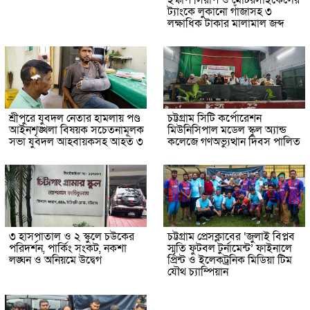
ইস্কাপ সিরাপ ও মোটরসাইকেলের
ট্যাংকে লুকানো গাঁজাসহ ৩
লক্ষাধিক টাকার মালামাল জব্দ
শ্রীপুরে যুবদল নেতার হামলায় পণ্ড
চট্টগ্রাম সিটি কর্পোরেশন
আইনশৃঙ্খলা বিষয়ক সচেতনামূলক
মিউনিসিপাল মডেল স্কুল অ্যান্ড
সভা যুবদল আহবায়কসহ আহত ৩
কলেজে গণঅভ্যুত্থান দিবস পালিত
৩ হাসপাতাল ও ২ স্কুলে চউকের
চট্টগ্রাম প্রেসক্লাবের ‘জুলাই বিপ্লব
পরিদর্শন, পার্কিং সংকট, নকশা
স্মৃতি ফুটবল টুর্নামেন্ট’ ফাইনালে
লঙ্ঘন ও অনিয়মে উদ্বেগ
প্রিন্ট ও ইলেকট্রনিক মিডিয়া টিম
যৌথ চ্যাম্পিয়ান