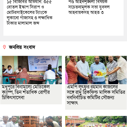
১৫ বিজিবির অভিযান: ৩৫৫
পণ্ড আইনশৃঙ্খলা বিষয়ক
বোতল ইস্কাপ সিরাপ ও
সচেতনামূলক সভা যুবদল
মোটরসাইকেলের ট্যাংকে
আহবায়কসহ আহত ৩
লুকানো গাঁজাসহ ৩ লক্ষাধিক
টাকার মালামাল জব্দ
জনপ্রিয় সংবাদ
মধুপুরে বিনামূল্যে মেডিকেল
এমপি লুৎফুর রহমান কাজলের
ক্যাম্প, তিন শতাধিক রোগীর
সঙ্গে রামু ব্রিকফিল্ড মালিক সমিতির
চিকিৎসাসেবা
নবনির্বাচিত কমিটির সৌজন্য
সাক্ষাৎ