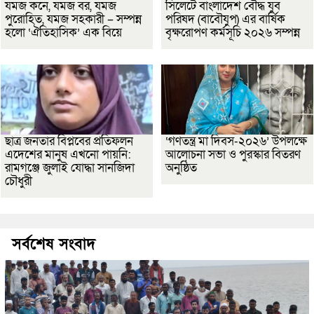
যমজ কনে, যমজ বর, যমজ
সিলেটে বাংলাদেশ বৌদ্ধ যুব
পুরোহিত, যমজ সহকারী – সম্পন্ন
পরিষদ (বাবৌযুপ) এর বার্ষিক
হলো ‘ঐতিহাসিক’ এক বিয়ে
বৃক্ষরোপণ কর্মসূচি ২০২৬ সম্পন্ন
ছাত্র জনতার বিপ্লবের প্রতিফলন
‘গণতন্ত্র মা দিবস-২০২৬’ উপলক্ষে
এদেশের মানুষ এখনো পায়নি:
আলোচনা সভা ও পুরস্কার বিতরণ
রামগঞ্জে জুলাই যোদ্ধা সানজিদা
অনুষ্ঠিত
চৌধুরী
সর্বশেষ সংবাদ