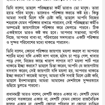
তিনি বলেন, তাহলে পরিচ্ছন্নতা কর্মী তারাও তো মানুষ। তারা
হয়ত গরিব মানুষ। তাদেরও পরিষ্কার করতে কষ্ট হয়। কিন্তু
আমরা সবাই মিলে যদি চেষ্টা করি, তাহলে আপনি নিজের
শহরকে যেমন পরিষ্কার রাখতে পারবেন, সেই পরিচ্ছন্নতা কর্মীও
অল্পতেই জায়গাটাকে পরিষ্কার করে ফেলতে পারবে। ঠিক
একইভাবে তারও কষ্ট কম হবে। আপনার সন্তানরা, আপনি
নিজে, আপনার বাবা-মা, পরিবারের সদস্যরাও একটি পরিষ্কার
ও সুন্দর পরিবেশের মধ্যে থাকতে পারবেন।
তিনি বলেন, কোনো পরিষ্কার জায়গায় ময়লা করলে বা আপনার
শার্টের মধ্যে যদি একটা দাগ থাকে, হঠাৎ চা পড়ে গেল, খাবার
পড়ে গেল, নিজের কাছে খারাপ লাগবে না? ময়লা শার্ট পরে
থাকতে ইচ্ছা করবে? তাহলে চিন্তা করেন, আপনি যে জায়গাটায়
বসবাস করেন, সেই জায়গাটা যদি ময়লা হয়, আপনার থাকতে
ইচ্ছা করবে? কাজেই আসুন, আমরা যদি সবাই মিলে চেষ্টা করি,
তাহলে ইনশাআল্লাহ আমরা আমাদের দেশটাকে সুন্দরভাবে
গুছিয়ে তুলতে পারবো।
প্রধানমন্ত্রী আরও বলেন, দেশটি কারও একার না। দেশটি যেমন
কোনো সরকারের একার না, দেশটি যেমন কোনো রাজনৈতিক
দলের একার না, দেশটি কোনো পরিবার বা কোনো ব্যক্তির