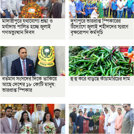
মাদারীপুরে যথাযোগ্য শ্রদ্ধা ও
দুর্গাপুরে ভারপ্রাপ্ত স্পিকারের
মর্যাদায় পালিত হচ্ছে জুলাই
উদ্যোগে জুলাই শহীদদের স্মরণে
গণঅভ্যুত্থান দিবস
বৃক্ষরোপণ কর্মসূচি
বর্তমান সংসদের দিকে তাকিয়ে
হু হু করে বাড়ছে কাঁচামরিচের দাম
আছে দেশের ১৮ কোটি মানুষ:
ভারপ্রাপ্ত স্পিকার