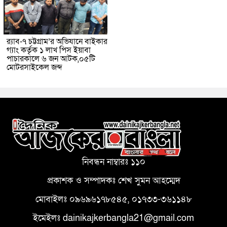
র‌্যাব-৭ চট্টগ্রাম’র অভিযানে বাইকার
গ্যাং কর্তৃক ১ লাখ পিস ইয়াবা
পাচারকালে ৬ জন আটক,০৫টি
মোটরসাইকেল জব্দ
নিবন্ধন নাম্বারঃ ১১০
প্রকাশক ও সম্পাদকঃ শেখ সুমন আহম্মেদ
মোবাইলঃ ০৯৬৯৬১৭৮৫৪৫, ০১৭৩৩-৩৬১১৪৮
ইমেইলঃ dainikajkerbangla21@gmail.com