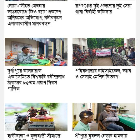
নোয়াখালীতে মেঘনার
রূপগঞ্জের দুই প্রজন্মের দুই সেরা
ভাঙনরোধে জিও ব্যাগ প্রকল্পে
থানা নির্বাহী অফিসার
অনিয়মের অভিযোগ, নদীরকূলে
এলাকাবাসীর মানববন্ধন
দুর্গাপুরে কালচারাল
পাইকগাছায় বাইসাইকেল, ভ্যান
একাডেমিতে বিশ্বকবি রবীন্দ্রনাথ
ও সেলাই মেশিন বিতরণ
ঠাকুরের ৮৫তম প্রয়াণ দিবস
পালিত
হাতীবান্ধা ও ফুলবাড়ী সীমান্তে
শ্রীপুরে যুবদল নেতার হামলায়