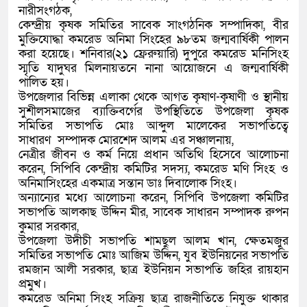
নারীসংগঠক,
কেন্দ্রীয় কৃষক সমিতির সাবেক সাংগঠনিক সম্পাদিকা, বীর
মুক্তিযোদ্ধা কমরেড অনিমা সিংহের ৯৮তম জন্মবার্ষিকী পালন
করা হয়েছে। শনিবার(২১ ফ্রেরুয়ারি) দুপুরে কমরেড মনিসিংহ
স্মৃতি যাদুঘর মিলনায়তনে নানা আয়োজনে এ জন্মবার্ষিকী
পালিত হয়।
উপজেলার বিভিন্ন এলাকা থেকে আগত কৃষাণ-কৃষাণী ও স্থানীয়
সুশীলসমাজের ব্যাক্তিবর্গের উপস্থিতিতে উপজেলা কৃষক
সমিতির সভাপতি মোঃ আব্দুল মালেকের সভাপতিত্বে
সাধারণ সম্পাদক মোরশেদ আলম এর সঞ্চালনায়,
নেত্রীর জীবন ও কর্ম নিয়ে প্রধান অতিথি হিসেবে আলোচনা
করেন, সিপিবি কেন্দ্রীয় কমিটির সদস্য, কমরেড মণি সিংহ ও
অনিমাসিংহের একমাত্র সন্তান ডাঃ দিবালোক সিংহ।
অন্যান্যের মধ্যে আলোচনা করেন, সিপিবি উপজেলা কমিটির
সভাপতি আলকাছ উদ্দিন মীর, সাবেক সাধারন সম্পাদক রুপন
কুমার সরকার,
উপজেলা উদীচী সভাপতি শামছুল আলম খান, ক্ষেতমজুর
সমিতির সভাপতি মোঃ আজিম উদ্দিন, যুব ইউনিয়নের সভাপতি
রমজান আলী সরকার, ছাত্র ইউনিয়ন সভাপতি জহির রায়হান
প্রমুখ।
কমরেড অনিমা সিংহ সক্রিয় ছাত্র রাজনীতিতে নিযুক্ত থাকার