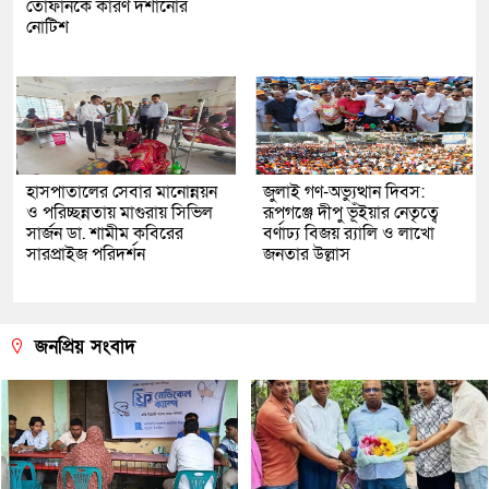
তোফানকে কারণ দর্শানোর
নোটিশ
হাসপাতালের সেবার মানোন্নয়ন
জুলাই গণ-অভ্যুত্থান দিবস:
ও পরিচ্ছন্নতায় মাগুরায় সিভিল
রূপগঞ্জে দীপু ভূঁইয়ার নেতৃত্বে
সার্জন ডা. শামীম কবিরের
বর্ণাঢ্য বিজয় র‌্যালি ও লাখো
সারপ্রাইজ পরিদর্শন
জনতার উল্লাস
জনপ্রিয় সংবাদ