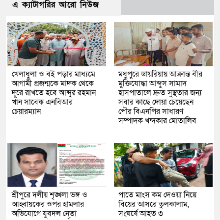
এ ক্যাটাগরির আরো নিউজ
খেলাধুলা ও বই পড়ার মাধ্যমে
মধুপুরে ডায়রিয়ায় আক্রান্ত বীর
আগামী প্রজন্মকে মাদক থেকে
মুক্তিযোদ্ধা আব্দুস সামাদ
দূরে রাখতে হবে আব্দুর রহমান
হাসপাতালে দ্রুত সুস্থতার জন্য
খাঁন সাবেক এনবিআর
সবার কাছে দোয়া চেয়েছেন
চেয়ারম্যান
পৌর বিএনপির সাধারণ
সম্পাদক খন্দকার মোতালিব
শ্রীপুরে দলীয় শৃঙ্খলা ভঙ্গ ও
পাতে মাংস কম দেওয়া নিয়ে
আহ্বায়কের ওপর হামলার
বিয়ের আসরে তুলকালাম,
অভিযোগে যুবদল নেতা
সংঘর্ষে আহত ৩