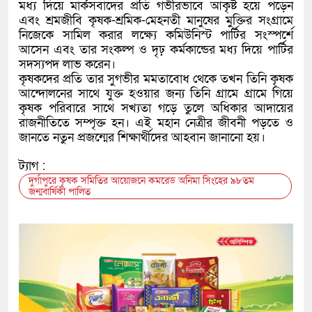
মধ্য দিয়ে মার্কসবাদের প্রতি গভীরভাবে আকৃষ্ট হয়ে পড়েন
এবং শ্রমজীবি কৃষক-শ্রমিক-মেহনতী মানুষের মুক্তির সংগ্রামে
নিজেকে সামিল করার লক্ষ্যে কমিউনিস্ট পার্টির সংস্পর্শে
আসেন এবং তার সংকল্প ও দৃঢ় কর্মকান্ডের মধ্য দিয়ে পার্টির
সদস্যপদ লাভ করেন।
কৃষকদের প্রতি তার সুগভীর মমতাবোধ থেকে তখন তিনি কৃষক
আন্দোলনের সাথে যুক্ত হওয়ার জন্য তিনি গ্রামে গ্রামে গিয়ে
কৃষক পরিবারে সাথে সখ্যতা গড়ে তুলে অধিকার আদায়ের
রাজনীতিতে সম্পৃক্ত হন। এই মহান নেত্রীর জীবনী পড়তে ও
জানতে নতুন প্রজন্মের শিক্ষার্থীদের আহবান জানানো হয়।
ট্যাগ :
দুর্গাপুরে কৃষক সমিতির আয়োজনে কমরেড অনিমা সিংহের ৯৮তম
জন্মবার্ষিকী পালিত