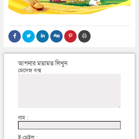
আপনার মতামত লিখুন
মেসেজ বক্স
নাম :
ই-মেইল :