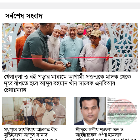
সর্বশেষ সংবাদ
খেলাধুলা ও বই পড়ার মাধ্যমে আগামী প্রজন্মকে মাদক থেকে
দূরে রাখতে হবে আব্দুর রহমান খাঁন সাবেক এনবিআর
চেয়ারম্যান
মধুপুরে ডায়রিয়ায় আক্রান্ত বীর
শ্রীপুরে দলীয় শৃঙ্খলা ভঙ্গ ও
মুক্তিযোদ্ধা আব্দুস সামাদ
আহ্বায়কের ওপর হামলার