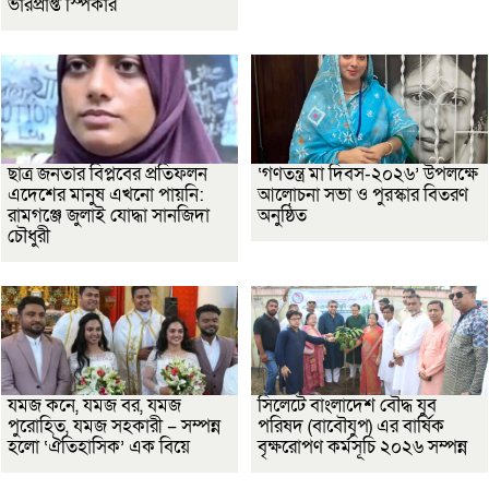
ভারপ্রাপ্ত স্পিকার
ছাত্র জনতার বিপ্লবের প্রতিফলন
‘গণতন্ত্র মা দিবস-২০২৬’ উপলক্ষে
এদেশের মানুষ এখনো পায়নি:
আলোচনা সভা ও পুরস্কার বিতরণ
রামগঞ্জে জুলাই যোদ্ধা সানজিদা
অনুষ্ঠিত
চৌধুরী
যমজ কনে, যমজ বর, যমজ
সিলেটে বাংলাদেশ বৌদ্ধ যুব
পুরোহিত, যমজ সহকারী – সম্পন্ন
পরিষদ (বাবৌযুপ) এর বার্ষিক
হলো ‘ঐতিহাসিক’ এক বিয়ে
বৃক্ষরোপণ কর্মসূচি ২০২৬ সম্পন্ন