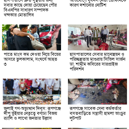
হাসপাতালে দ্রুত সুস্থতার জন্য
অভিযোগে যুবদল নেতা তোফানকে
সবার কাছে দোয়া চেয়েছেন পৌর
কারণ দর্শানোর নোটিশ
বিএনপির সাধারণ সম্পাদক
খন্দকার মোতালিব
পাতে মাংস কম দেওয়া নিয়ে বিয়ের
হাসপাতালের সেবার মানোন্নয়ন ও
আসরে তুলকালাম, সংঘর্ষে আহত
পরিচ্ছন্নতায় মাগুরায় সিভিল সার্জন
৩
ডা. শামীম কবিরের সারপ্রাইজ
পরিদর্শন
জুলাই গণ-অভ্যুত্থান দিবস: রূপগঞ্জে
রূপগঞ্জে সাবেক সেনা কর্মকর্তার
দীপু ভূঁইয়ার নেতৃত্বে বর্ণাঢ্য বিজয়
বসতবাড়িতে সন্ত্রাসী হামলা ভাংচুর
র‌্যালি ও লাখো জনতার উল্লাস
লুটপাট