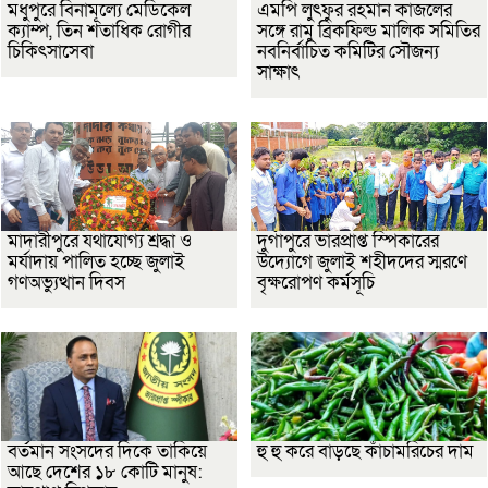
মধুপুরে বিনামূল্যে মেডিকেল
এমপি লুৎফুর রহমান কাজলের
ক্যাম্প, তিন শতাধিক রোগীর
সঙ্গে রামু ব্রিকফিল্ড মালিক সমিতির
চিকিৎসাসেবা
নবনির্বাচিত কমিটির সৌজন্য
সাক্ষাৎ
মাদারীপুরে যথাযোগ্য শ্রদ্ধা ও
দুর্গাপুরে ভারপ্রাপ্ত স্পিকারের
মর্যাদায় পালিত হচ্ছে জুলাই
উদ্যোগে জুলাই শহীদদের স্মরণে
গণঅভ্যুত্থান দিবস
বৃক্ষরোপণ কর্মসূচি
বর্তমান সংসদের দিকে তাকিয়ে
হু হু করে বাড়ছে কাঁচামরিচের দাম
আছে দেশের ১৮ কোটি মানুষ: