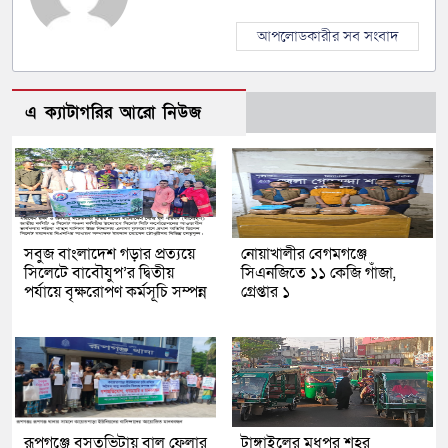
আপলোডকারীর সব সংবাদ
এ ক্যাটাগরির আরো নিউজ
সবুজ বাংলাদেশ গড়ার প্রত্যয়ে
নোয়াখালীর বেগমগঞ্জে
সিলেটে বাবৌযুপ’র দ্বিতীয়
সিএনজিতে ১১ কেজি গাঁজা,
পর্যায়ে বৃক্ষরোপণ কর্মসূচি সম্পন্ন
গ্রেপ্তার ১
রূপগঞ্জে বসতভিটায় বালু ফেলার
টাঙ্গাইলের মধুপুর শহর