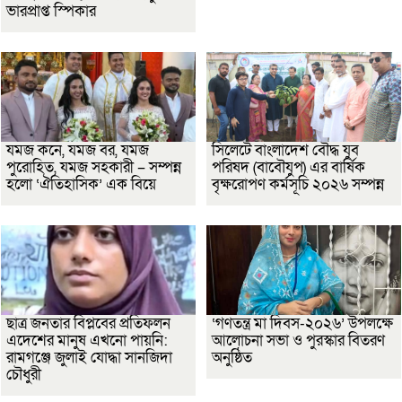
ভারপ্রাপ্ত স্পিকার
যমজ কনে, যমজ বর, যমজ
সিলেটে বাংলাদেশ বৌদ্ধ যুব
পুরোহিত, যমজ সহকারী – সম্পন্ন
পরিষদ (বাবৌযুপ) এর বার্ষিক
হলো ‘ঐতিহাসিক’ এক বিয়ে
বৃক্ষরোপণ কর্মসূচি ২০২৬ সম্পন্ন
ছাত্র জনতার বিপ্লবের প্রতিফলন
‘গণতন্ত্র মা দিবস-২০২৬’ উপলক্ষে
এদেশের মানুষ এখনো পায়নি:
আলোচনা সভা ও পুরস্কার বিতরণ
রামগঞ্জে জুলাই যোদ্ধা সানজিদা
অনুষ্ঠিত
চৌধুরী