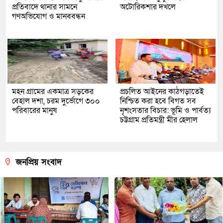
প্রতিবাদে থানার সামনে
অটোরিকশার দখলে
গণঅভিযোগ ও মানববন্ধন
মহন গ্রামের একমাত্র সড়কের
প্রচলিত আইনের কাঠগড়াতেই
বেহাল দশা, চরম দুর্ভোগে ৩০০
নিশ্চিত করা হবে বিগত সব
পরিবারের মানুষ
নৃশংসতার বিচার: ভূমি ও পার্বত্য
চট্টগ্রাম প্রতিমন্ত্রী মীর হেলাল
জনপ্রিয় সংবাদ