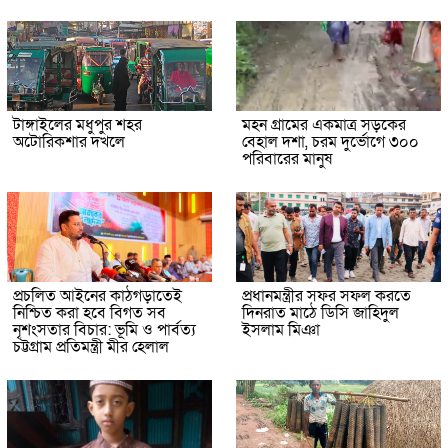
টাঙ্গাইলের মধুপুর শহর
মহন গ্রামের একমাত্র সড়কের
অটোরিকশার দখলে
বেহাল দশা, চরম দুর্ভোগে ৩০০
পরিবারের মানুষ
প্রচলিত আইনের কাঠগড়াতেই
প্রধানমন্ত্রীর সফর সফল করতে
নিশ্চিত করা হবে বিগত সব
দিনরাত মাঠে ডিসি জাহিদুল
নৃশংসতার বিচার: ভূমি ও পার্বত্য
ইসলাম মিঞা
চট্টগ্রাম প্রতিমন্ত্রী মীর হেলাল