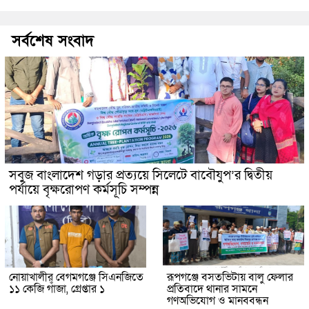
সর্বশেষ সংবাদ
সবুজ বাংলাদেশ গড়ার প্রত্যয়ে সিলেটে বাবৌযুপ’র দ্বিতীয়
পর্যায়ে বৃক্ষরোপণ কর্মসূচি সম্পন্ন
নোয়াখালীর বেগমগঞ্জে সিএনজিতে
রূপগঞ্জে বসতভিটায় বালু ফেলার
১১ কেজি গাঁজা, গ্রেপ্তার ১
প্রতিবাদে থানার সামনে
গণঅভিযোগ ও মানববন্ধন