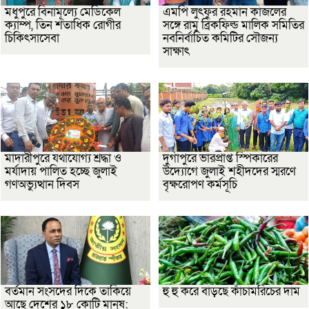
মধুপুরে বিনামূল্যে মেডিকেল
এমপি লুৎফুর রহমান কাজলের
ক্যাম্প, তিন শতাধিক রোগীর
সঙ্গে রামু ব্রিকফিল্ড মালিক সমিতির
চিকিৎসাসেবা
নবনির্বাচিত কমিটির সৌজন্য
সাক্ষাৎ
মাদারীপুরে যথাযোগ্য শ্রদ্ধা ও
দুর্গাপুরে ভারপ্রাপ্ত স্পিকারের
মর্যাদায় পালিত হচ্ছে জুলাই
উদ্যোগে জুলাই শহীদদের স্মরণে
গণঅভ্যুত্থান দিবস
বৃক্ষরোপণ কর্মসূচি
বর্তমান সংসদের দিকে তাকিয়ে
হু হু করে বাড়ছে কাঁচামরিচের দাম
আছে দেশের ১৮ কোটি মানুষ: