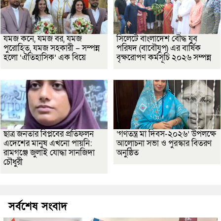
যমজ কনে, যমজ বর, যমজ
সিলেটে বাংলাদেশ বৌদ্ধ যুব
পুরোহিত, যমজ সহকারী – সম্পন্ন
পরিষদ (বাবৌযুপ) এর বার্ষিক
হলো ‘ঐতিহাসিক’ এক বিয়ে
বৃক্ষরোপণ কর্মসূচি ২০২৬ সম্পন্ন
ছাত্র জনতার বিপ্লবের প্রতিফলন
‘গণতন্ত্র মা দিবস-২০২৬’ উপলক্ষে
এদেশের মানুষ এখনো পায়নি:
আলোচনা সভা ও পুরস্কার বিতরণ
রামগঞ্জে জুলাই যোদ্ধা সানজিদা
অনুষ্ঠিত
চৌধুরী
সর্বশেষ সংবাদ