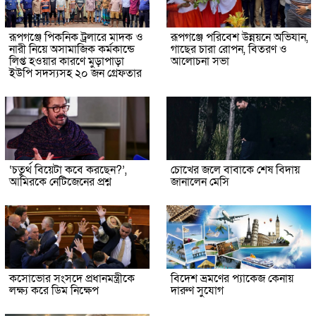
রূপগঞ্জে পিকনিক ট্রলারে মাদক ও
রূপগঞ্জে পরিবেশ উন্নয়নে অভিযান,
নারী নিয়ে অসামাজিক কর্মকান্ডে
গাছের চারা রোপন, বিতরণ ও
লিপ্ত হওয়ার কারণে মুড়াপাড়া
আলোচনা সভা
ইউপি সদস্যসহ ২০ জন গ্রেফতার
‘চতুর্থ বিয়েটা কবে করছেন?’,
চোখের জলে বাবাকে শেষ বিদায়
আমিরকে নেটিজেনের প্রশ্ন
জানালেন মেসি
কসোভোর সংসদে প্রধানমন্ত্রীকে
বিদেশ ভ্রমণের প্যাকেজ কেনায়
লক্ষ্য করে ডিম নিক্ষেপ
দারুণ সুযোগ