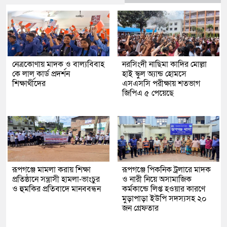
নেত্রকোণায় মাদক ও বাল্যবিবাহ
নরসিংদী নাছিমা কাদির মোল্লা
কে লাল কার্ড প্রদর্শন
হাই স্কুল অ্যান্ড হোমসে
শিক্ষার্থীদের
এসএসসি পরীক্ষায় শতভাগ
জিপিএ ৫ পেয়েছে
রূপগঞ্জে মামলা করায় শিক্ষা
রূপগঞ্জে পিকনিক ট্রলারে মাদক
প্রতিষ্ঠানে সন্ত্রাসী হামলা-ভাংচুর
ও নারী নিয়ে অসামাজিক
ও হুমকির প্রতিবাদে মানববন্ধন
কর্মকান্ডে লিপ্ত হওয়ার কারণে
মুড়াপাড়া ইউপি সদস্যসহ ২০
জন গ্রেফতার