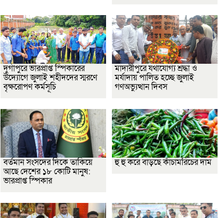
দুর্গাপুরে ভারপ্রাপ্ত স্পিকারের
মাদারীপুরে যথাযোগ্য শ্রদ্ধা ও
উদ্যোগে জুলাই শহীদদের স্মরণে
মর্যাদায় পালিত হচ্ছে জুলাই
বৃক্ষরোপণ কর্মসূচি
গণঅভ্যুত্থান দিবস
বর্তমান সংসদের দিকে তাকিয়ে
হু হু করে বাড়ছে কাঁচামরিচের দাম
আছে দেশের ১৮ কোটি মানুষ:
ভারপ্রাপ্ত স্পিকার