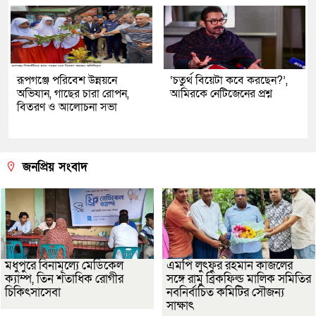
রূপগঞ্জে পরিবেশ উন্নয়নে
‘চতুর্থ বিয়েটা কবে করছেন?’,
অভিযান, গাছের চারা রোপন,
আমিরকে নেটিজেনের প্রশ্ন
বিতরণ ও আলোচনা সভা
জনপ্রিয় সংবাদ
মধুপুরে বিনামূল্যে মেডিকেল
এমপি লুৎফুর রহমান কাজলের
ক্যাম্প, তিন শতাধিক রোগীর
সঙ্গে রামু ব্রিকফিল্ড মালিক সমিতির
চিকিৎসাসেবা
নবনির্বাচিত কমিটির সৌজন্য
সাক্ষাৎ