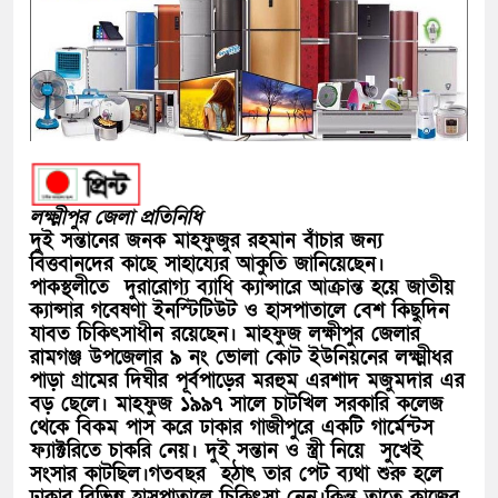
লক্ষ্মীপুর জেলা প্রতিনিধি
দুই সন্তানের জনক মাহফুজুর রহমান বাঁচার জন্য
বিত্তবানদের কাছে সাহায্যের আকুতি জানিয়েছেন।
পাকস্থলীতে দুরারোগ্য ব্যাধি ক্যান্সারে আক্রান্ত হয়ে জাতীয়
ক্যান্সার গবেষণা ইনস্টিটিউট ও হাসপাতালে বেশ কিছুদিন
যাবত চিকিৎসাধীন রয়েছেন। মাহফুজ লক্ষীপুর জেলার
রামগঞ্জ উপজেলার ৯ নং ভোলা কোট ইউনিয়নের লক্ষ্মীধর
পাড়া গ্রামের দিঘীর পূর্বপাড়ের মরহুম এরশাদ মজুমদার এর
বড় ছেলে। মাহফুজ ১৯৯৭ সালে চাটখিল সরকারি কলেজ
থেকে বিকম পাস করে ঢাকার গাজীপুরে একটি গার্মেন্টস
ফ্যাক্টরিতে চাকরি নেয়। দুই সন্তান ও স্ত্রী নিয়ে সুখেই
সংসার কাটছিল।গতবছর হঠাৎ তার পেট ব্যথা শুরু হলে
ঢাকার বিভিন্ন হাসপাতালে চিকিৎসা নেন।কিন্তু তাতে কাজের