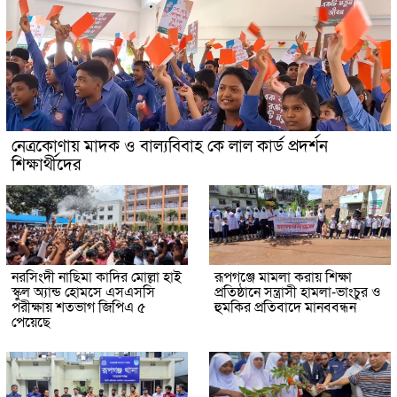
নেত্রকোণায় মাদক ও বাল্যবিবাহ কে লাল কার্ড প্রদর্শন
শিক্ষার্থীদের
নরসিংদী নাছিমা কাদির মোল্লা হাই
রূপগঞ্জে মামলা করায় শিক্ষা
স্কুল অ্যান্ড হোমসে এসএসসি
প্রতিষ্ঠানে সন্ত্রাসী হামলা-ভাংচুর ও
পরীক্ষায় শতভাগ জিপিএ ৫
হুমকির প্রতিবাদে মানববন্ধন
পেয়েছে