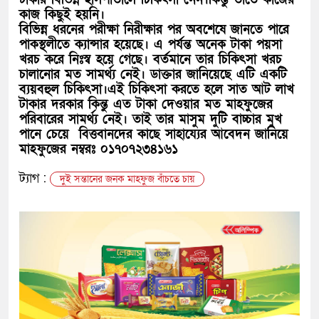
কাজ কিছুই হয়নি।
বিভিন্ন ধরনের পরীক্ষা নিরীক্ষার পর অবশেষে জানতে পারে
পাকস্থলীতে ক্যান্সার হয়েছে। এ পর্যন্ত অনেক টাকা পয়সা
খরচ করে নিঃস্ব হয়ে গেছে। বর্তমানে তার চিকিৎসা খরচ
চালানোর মত সামর্থ্য নেই। ডাক্তার জানিয়েছে এটি একটি
ব্যয়বহুল চিকিৎসা।এই চিকিৎসা করতে হলে সাত আট লাখ
টাকার দরকার কিন্তু এত টাকা দেওয়ার মত মাহফুজের
পরিবারের সামর্থ্য নেই। তাই তার মাসুম দুটি বাচ্চার মুখ
পানে চেয়ে বিত্তবানদের কাছে সাহায্যের আবেদন জানিয়ে
মাহফুজের নম্বরঃ ০১৭০৭২৩৪১৬১
ট্যাগ :
দুই সন্তানের জনক মাহফুজ বাঁচতে চায়