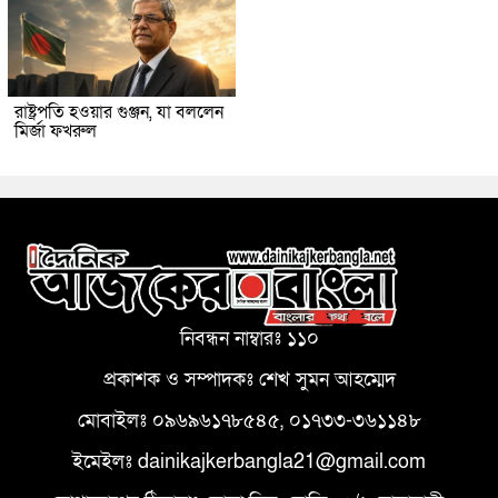
রাষ্ট্রপতি হওয়ার গুঞ্জন, যা বললেন
মির্জা ফখরুল
নিবন্ধন নাম্বারঃ ১১০
প্রকাশক ও সম্পাদকঃ শেখ সুমন আহম্মেদ
মোবাইলঃ ০৯৬৯৬১৭৮৫৪৫, ০১৭৩৩-৩৬১১৪৮
ইমেইলঃ dainikajkerbangla21@gmail.com