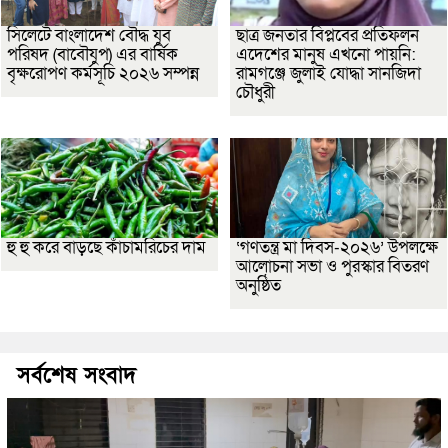
সিলেটে বাংলাদেশ বৌদ্ধ যুব
ছাত্র জনতার বিপ্লবের প্রতিফলন
পরিষদ (বাবৌযুপ) এর বার্ষিক
এদেশের মানুষ এখনো পায়নি:
বৃক্ষরোপণ কর্মসূচি ২০২৬ সম্পন্ন
রামগঞ্জে জুলাই যোদ্ধা সানজিদা
চৌধুরী
হু হু করে বাড়ছে কাঁচামরিচের দাম
‘গণতন্ত্র মা দিবস-২০২৬’ উপলক্ষে
আলোচনা সভা ও পুরস্কার বিতরণ
অনুষ্ঠিত
সর্বশেষ সংবাদ