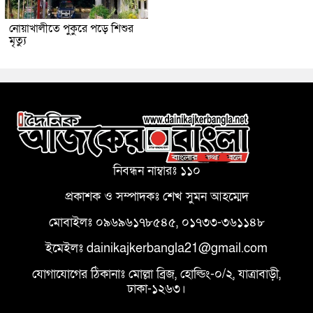
নোয়াখালীতে পুকুরে পড়ে শিশুর
মৃত্যু
নিবন্ধন নাম্বারঃ ১১০
প্রকাশক ও সম্পাদকঃ শেখ সুমন আহম্মেদ
মোবাইলঃ ০৯৬৯৬১৭৮৫৪৫, ০১৭৩৩-৩৬১১৪৮
ইমেইলঃ dainikajkerbangla21@gmail.com
যোগাযোগের ঠিকানাঃ মোল্লা ব্রিজ, হোল্ডিং-০/২, যাত্রাবাড়ী,
ঢাকা-১২৬৩।