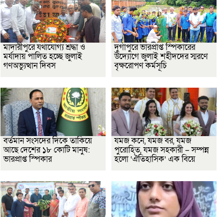
মাদারীপুরে যথাযোগ্য শ্রদ্ধা ও
দুর্গাপুরে ভারপ্রাপ্ত স্পিকারের
মর্যাদায় পালিত হচ্ছে জুলাই
উদ্যোগে জুলাই শহীদদের স্মরণে
গণঅভ্যুত্থান দিবস
বৃক্ষরোপণ কর্মসূচি
বর্তমান সংসদের দিকে তাকিয়ে
যমজ কনে, যমজ বর, যমজ
আছে দেশের ১৮ কোটি মানুষ:
পুরোহিত, যমজ সহকারী – সম্পন্ন
ভারপ্রাপ্ত স্পিকার
হলো ‘ঐতিহাসিক’ এক বিয়ে