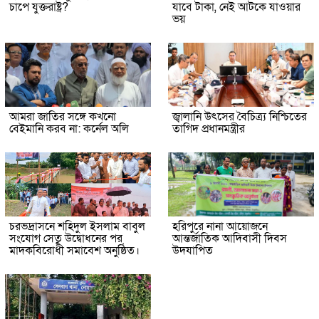
চাপে যুক্তরাষ্ট্র?
যাবে টাকা, নেই আটকে যাওয়ার
ভয়
আমরা জাতির সঙ্গে কখনো
জ্বালানি উৎসের বৈচিত্র্য নিশ্চিতের
বেইমানি করব না: কর্নেল অলি
তাগিদ প্রধানমন্ত্রীর
চরভদ্রাসনে শহিদুল ইসলাম বাবুল
হরিপুরে নানা আয়োজনে
সংযোগ সেতু উদ্বোধনের পর
আন্তর্জাতিক আদিবাসী দিবস
মাদকবিরোধী সমাবেশ অনুষ্ঠিত।
উদযাপিত