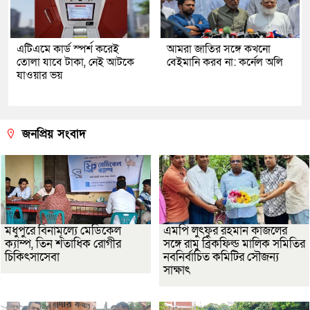
এটিএমে কার্ড স্পর্শ করেই
আমরা জাতির সঙ্গে কখনো
তোলা যাবে টাকা, নেই আটকে
বেইমানি করব না: কর্নেল অলি
যাওয়ার ভয়
জনপ্রিয় সংবাদ
মধুপুরে বিনামূল্যে মেডিকেল
এমপি লুৎফুর রহমান কাজলের
ক্যাম্প, তিন শতাধিক রোগীর
সঙ্গে রামু ব্রিকফিল্ড মালিক সমিতির
চিকিৎসাসেবা
নবনির্বাচিত কমিটির সৌজন্য
সাক্ষাৎ