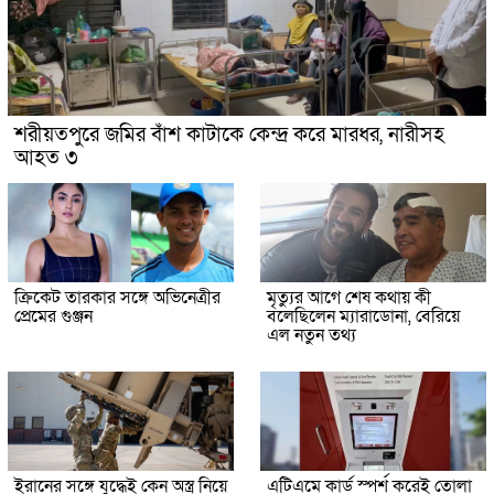
শরীয়তপুরে জমির বাঁশ কাটাকে কেন্দ্র করে মারধর, নারীসহ
আহত ৩
ক্রিকেট তারকার সঙ্গে অভিনেত্রীর
মৃত্যুর আগে শেষ কথায় কী
প্রেমের গুঞ্জন
বলেছিলেন ম্যারাডোনা, বেরিয়ে
এল নতুন তথ্য
ইরানের সঙ্গে যুদ্ধেই কেন অস্ত্র নিয়ে
এটিএমে কার্ড স্পর্শ করেই তোলা