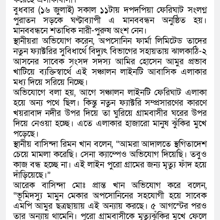
বুধবার (১৬ জুলাই) সকাল ১১টায় দপদপিয়া ফেরিঘাট সংলগ্ন
পুরাতন সড়কে ঘণ্টাব্যাপী এ মানববন্ধন অনুষ্ঠিত হয়।
মানববন্ধনে শতাধিক নারী-পুরুষ অংশ নেন।
স্থানীয়রা অভিযোগ করেন, অপসোনিন ফার্মা লিমিটেড তাদের
নতুন ফ্যাক্টরির সুবিধার্থে বিদ্যুৎ বিভাগের সহায়তায় ঝালকাঠি-২
আসনের সাবেক সংসদ সদস্য আমির হোসেন আমুর প্রভাব
খাটিয়ে ব্যক্তিস্বার্থে এই সঞ্চালন লাইনটি আবাসিক এলাকার
মধ্য দিয়ে সরিয়ে নিচ্ছে।
অভিযোগে বলা হয়, আগে সঞ্চালন লাইনটি ফেরিঘাট এলাকা
হয়ে অন্য পথে ছিল। কিন্তু নতুন ফ্যাক্টরি সম্প্রসারণের কারণে
খয়রাবাদ নদীর উপর দিয়ে তা ঘুরিয়ে গ্রামবাসীর ঘরের উপর
দিয়ে নেওয়া হচ্ছে। এতে এলাকার হাজারো মানুষ ঝুঁকির মুখে
পড়েছে।
স্থানীয় বাসিন্দা রিমন খান বলেন, “আমরা আদালতে স্থগিতাদেশ
চেয়ে মামলা করেছি। সেনা ক্যাম্পেও অভিযোগ দিয়েছি। তবুও
কাজ বন্ধ হচ্ছে না। এই লাইন পুরো গ্রামের জন্য মৃত্যু ফাঁদ হয়ে
দাঁড়িয়েছে।”
আরেক বাসিন্দা মোঃ প্রান্ত খান অভিযোগ করে বলেন,
“ভূমিদস্যু মামুন মেকার অপসোনিনের সহযোগী হয়ে সাবেক
এমপি আমুর ছত্রছায়ায় এই অন্যায় করছে। ৫ আগস্টের পরও
তার অন্যায় থামেনি। পুরো গ্রামবাসীকে মৃত্যুঝুঁকির মুখে ফেলে