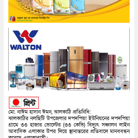
মো. নাঈম হাসান ঈমন, ঝালকাঠি প্রতিনিধি:
ঝালকাঠির নলছিটি উপজেলার দপদপিয়া ইউনিয়নের দপদপিয়া
গ্রামে ৩৩ হাজার ভোল্টের (৩৩ কেভি) বিদ্যুৎ সঞ্চালন লাইন
আবাসিক এলাকার উপর দিয়ে স্থানান্তরের প্রতিবাদে মানববন্ধন
করেছে এলাকাবাসী।