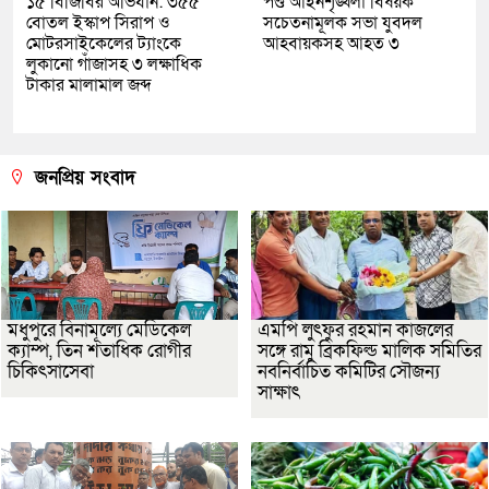
১৫ বিজিবির অভিযান: ৩৫৫
পণ্ড আইনশৃঙ্খলা বিষয়ক
বোতল ইস্কাপ সিরাপ ও
সচেতনামূলক সভা যুবদল
মোটরসাইকেলের ট্যাংকে
আহবায়কসহ আহত ৩
লুকানো গাঁজাসহ ৩ লক্ষাধিক
টাকার মালামাল জব্দ
জনপ্রিয় সংবাদ
মধুপুরে বিনামূল্যে মেডিকেল
এমপি লুৎফুর রহমান কাজলের
ক্যাম্প, তিন শতাধিক রোগীর
সঙ্গে রামু ব্রিকফিল্ড মালিক সমিতির
চিকিৎসাসেবা
নবনির্বাচিত কমিটির সৌজন্য
সাক্ষাৎ