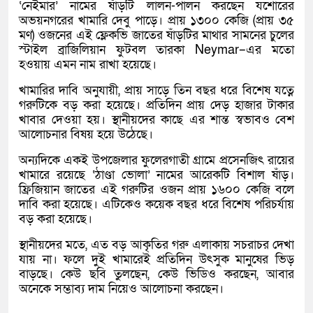
‘নেইমার’ নামের ষাঁড়টি লালন-পালন করছেন যশোরের
অভয়নগরের খামারি দেবু পাড়ে। প্রায় ১৩০০ কেজি (প্রায় ৩৫
মণ) ওজনের এই ফ্লেকভি জাতের ষাঁড়টির মাথার সামনের চুলের
স্টাইল ব্রাজিলিয়ান ফুটবল তারকা
Neymar
–এর মতো
হওয়ায় এমন নাম রাখা হয়েছে।
খামারির দাবি অনুযায়ী, প্রায় সাড়ে তিন বছর ধরে বিশেষ যত্নে
গরুটিকে বড় করা হয়েছে। প্রতিদিন প্রায় দেড় হাজার টাকার
খাবার দেওয়া হয়। স্থানীয়দের কাছে এর শান্ত স্বভাবও বেশ
আলোচনার বিষয় হয়ে উঠেছে।
অন্যদিকে একই উপজেলার ফুলেরগাতী গ্রামে প্রসেনজিৎ রায়ের
খামারে রয়েছে ‘ঠাণ্ডা ভোলা’ নামের আরেকটি বিশাল ষাঁড়।
ফ্রিজিয়ান জাতের এই গরুটির ওজন প্রায় ১৬০০ কেজি বলে
দাবি করা হয়েছে। এটিকেও কয়েক বছর ধরে বিশেষ পরিচর্যায়
বড় করা হয়েছে।
স্থানীয়দের মতে, এত বড় আকৃতির গরু এলাকায় সচরাচর দেখা
যায় না। ফলে দুই খামারেই প্রতিদিন উৎসুক মানুষের ভিড়
বাড়ছে। কেউ ছবি তুলছেন, কেউ ভিডিও করছেন, আবার
অনেকে সম্ভাব্য দাম নিয়েও আলোচনা করছেন।