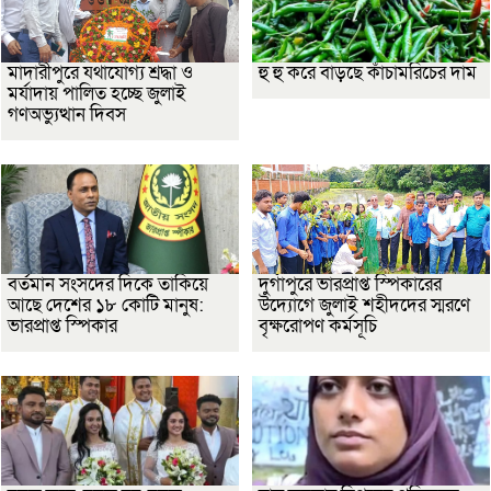
মাদারীপুরে যথাযোগ্য শ্রদ্ধা ও
হু হু করে বাড়ছে কাঁচামরিচের দাম
মর্যাদায় পালিত হচ্ছে জুলাই
গণঅভ্যুত্থান দিবস
বর্তমান সংসদের দিকে তাকিয়ে
দুর্গাপুরে ভারপ্রাপ্ত স্পিকারের
আছে দেশের ১৮ কোটি মানুষ:
উদ্যোগে জুলাই শহীদদের স্মরণে
ভারপ্রাপ্ত স্পিকার
বৃক্ষরোপণ কর্মসূচি