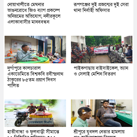
নোয়াখালীতে মেঘনার
রূপগঞ্জের দুই প্রজন্মের দুই সেরা
ভাঙনরোধে জিও ব্যাগ প্রকল্পে
থানা নির্বাহী অফিসার
অনিয়মের অভিযোগ, নদীরকূলে
এলাকাবাসীর মানববন্ধন
দুর্গাপুরে কালচারাল
পাইকগাছায় বাইসাইকেল, ভ্যান
একাডেমিতে বিশ্বকবি রবীন্দ্রনাথ
ও সেলাই মেশিন বিতরণ
ঠাকুরের ৮৫তম প্রয়াণ দিবস
পালিত
হাতীবান্ধা ও ফুলবাড়ী সীমান্তে
শ্রীপুরে যুবদল নেতার হামলায়