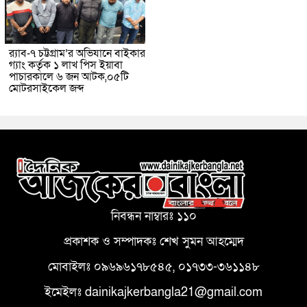
র‌্যাব-৭ চট্টগ্রাম’র অভিযানে বাইকার
গ্যাং কর্তৃক ১ লাখ পিস ইয়াবা
পাচারকালে ৬ জন আটক,০৫টি
মোটরসাইকেল জব্দ
নিবন্ধন নাম্বারঃ ১১০
প্রকাশক ও সম্পাদকঃ শেখ সুমন আহম্মেদ
মোবাইলঃ ০৯৬৯৬১৭৮৫৪৫, ০১৭৩৩-৩৬১১৪৮
ইমেইলঃ dainikajkerbangla21@gmail.com