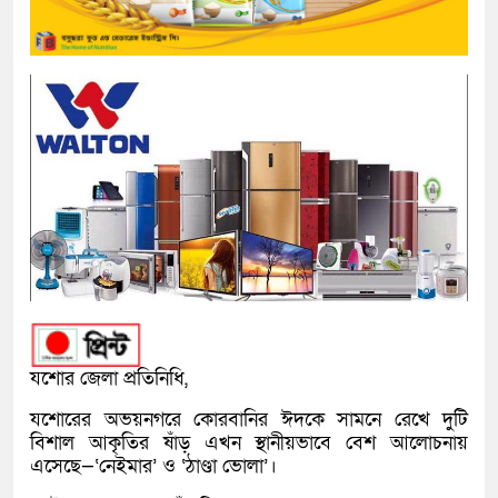
যশোর
জেলা প্রতিনিধি,
যশোরের অভয়নগরে কোরবানির ঈদকে সামনে রেখে দুটি
বিশাল আকৃতির ষাঁড় এখন স্থানীয়ভাবে বেশ আলোচনায়
এসেছে—‘নেইমার’ ও ‘ঠাণ্ডা ভোলা’।