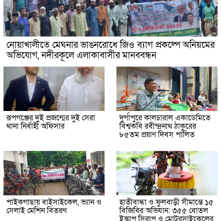
নোয়াখালীতে মেঘনার ভাঙনরোধে জিও ব্যাগ প্রকল্পে অনিয়মের
অভিযোগ, নদীরকূলে এলাকাবাসীর মানববন্ধন
রূপগঞ্জের দুই প্রজন্মের দুই সেরা
দুর্গাপুরে কালচারাল একাডেমিতে
থানা নির্বাহী অফিসার
বিশ্বকবি রবীন্দ্রনাথ ঠাকুরের
৮৫তম প্রয়াণ দিবস পালিত
পাইকগাছায় বাইসাইকেল, ভ্যান ও
হাতীবান্ধা ও ফুলবাড়ী সীমান্তে ১৫
সেলাই মেশিন বিতরণ
বিজিবির অভিযান: ৩৫৫ বোতল
ইস্কাপ সিরাপ ও মোটরসাইকেলের