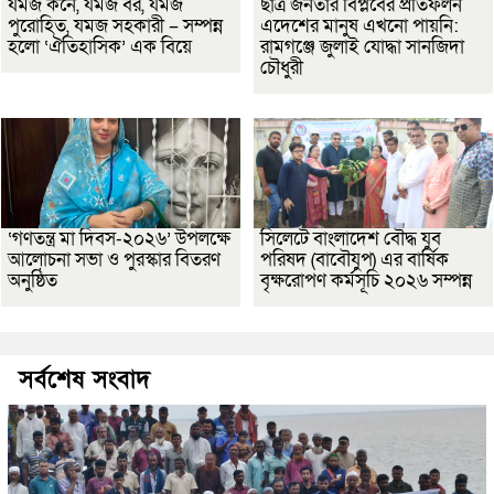
যমজ কনে, যমজ বর, যমজ
ছাত্র জনতার বিপ্লবের প্রতিফলন
পুরোহিত, যমজ সহকারী – সম্পন্ন
এদেশের মানুষ এখনো পায়নি:
হলো ‘ঐতিহাসিক’ এক বিয়ে
রামগঞ্জে জুলাই যোদ্ধা সানজিদা
চৌধুরী
‘গণতন্ত্র মা দিবস-২০২৬’ উপলক্ষে
সিলেটে বাংলাদেশ বৌদ্ধ যুব
আলোচনা সভা ও পুরস্কার বিতরণ
পরিষদ (বাবৌযুপ) এর বার্ষিক
অনুষ্ঠিত
বৃক্ষরোপণ কর্মসূচি ২০২৬ সম্পন্ন
সর্বশেষ সংবাদ