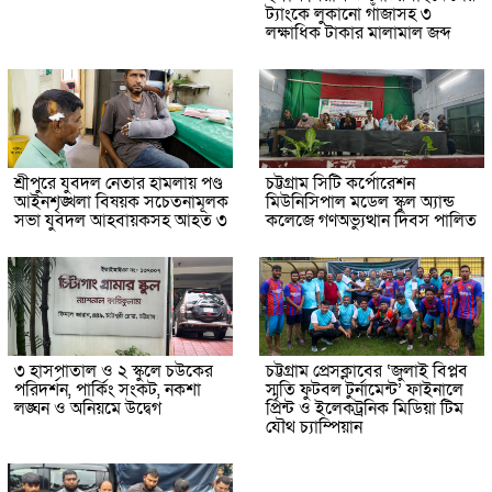
ট্যাংকে লুকানো গাঁজাসহ ৩
লক্ষাধিক টাকার মালামাল জব্দ
শ্রীপুরে যুবদল নেতার হামলায় পণ্ড
চট্টগ্রাম সিটি কর্পোরেশন
আইনশৃঙ্খলা বিষয়ক সচেতনামূলক
মিউনিসিপাল মডেল স্কুল অ্যান্ড
সভা যুবদল আহবায়কসহ আহত ৩
কলেজে গণঅভ্যুত্থান দিবস পালিত
৩ হাসপাতাল ও ২ স্কুলে চউকের
চট্টগ্রাম প্রেসক্লাবের ‘জুলাই বিপ্লব
পরিদর্শন, পার্কিং সংকট, নকশা
স্মৃতি ফুটবল টুর্নামেন্ট’ ফাইনালে
লঙ্ঘন ও অনিয়মে উদ্বেগ
প্রিন্ট ও ইলেকট্রনিক মিডিয়া টিম
যৌথ চ্যাম্পিয়ান