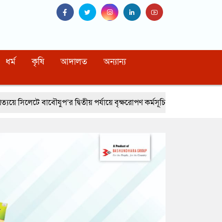
ধর্ম
কৃষি
আদালত
অন্যান্য
দ্বিতীয় পর্যায়ে বৃক্ষরোপণ কর্মসূচি সম্পন্ন
নোয়াখালীর বেগমগঞ্জে সিএনজিতে