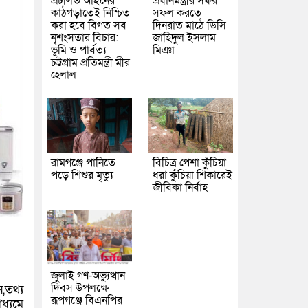
প্রচলিত আইনের
প্রধানমন্ত্রীর সফর
কাঠগড়াতেই নিশ্চিত
সফল করতে
করা হবে বিগত সব
দিনরাত মাঠে ডিসি
নৃশংসতার বিচার:
জাহিদুল ইসলাম
ভূমি ও পার্বত্য
মিঞা
চট্টগ্রাম প্রতিমন্ত্রী মীর
হেলাল
রামগঞ্জে পানিতে
বিচিত্র পেশা কুঁচিয়া
পড়ে শিশুর মৃত্যু
ধরা কুঁচিয়া শিকারেই
জীবিকা নির্বাহ
জুলাই গণ-অভ্যুত্থান
দিবস উপলক্ষে
,তথ্য
রূপগঞ্জে বিএনপির
্যমে