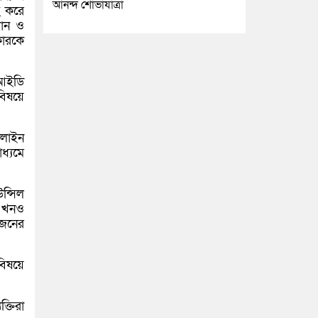
আনন্দ শোভাযাত্রা
হ করে
ধান ও
কারকে
িআইডি
বিষয়ে
নলাইন
াধ্যমে
ন্সিল
 এখনও
োজনের
বিষয়ে
ক্তিরা