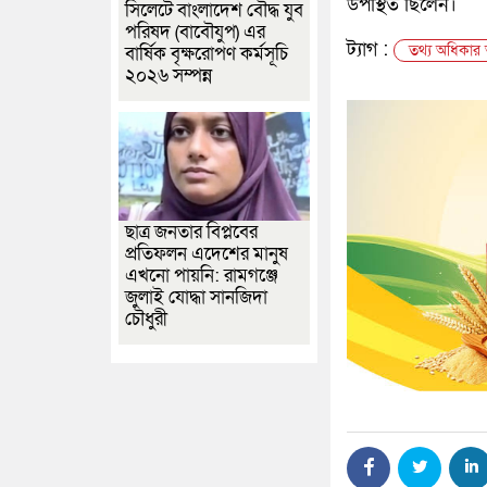
উপস্থিত ছিলেন।
সিলেটে বাংলাদেশ বৌদ্ধ যুব
পরিষদ (বাবৌযুপ) এর
ট্যাগ :
তথ্য অধিকার 
বার্ষিক বৃক্ষরোপণ কর্মসূচি
২০২৬ সম্পন্ন
ছাত্র জনতার বিপ্লবের
প্রতিফলন এদেশের মানুষ
এখনো পায়নি: রামগঞ্জে
জুলাই যোদ্ধা সানজিদা
চৌধুরী