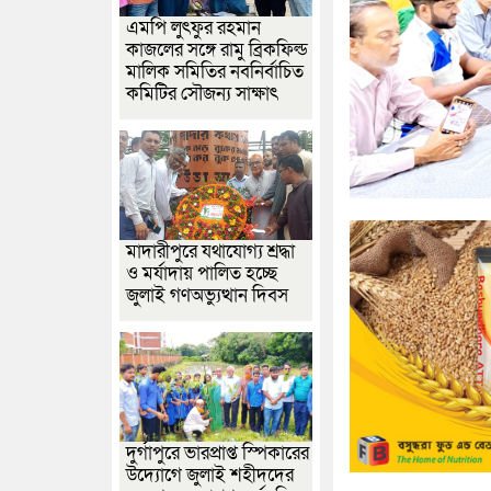
এমপি লুৎফুর রহমান
কাজলের সঙ্গে রামু ব্রিকফিল্ড
মালিক সমিতির নবনির্বাচিত
কমিটির সৌজন্য সাক্ষাৎ
মাদারীপুরে যথাযোগ্য শ্রদ্ধা
ও মর্যাদায় পালিত হচ্ছে
জুলাই গণঅভ্যুত্থান দিবস
দুর্গাপুরে ভারপ্রাপ্ত স্পিকারের
উদ্যোগে জুলাই শহীদদের