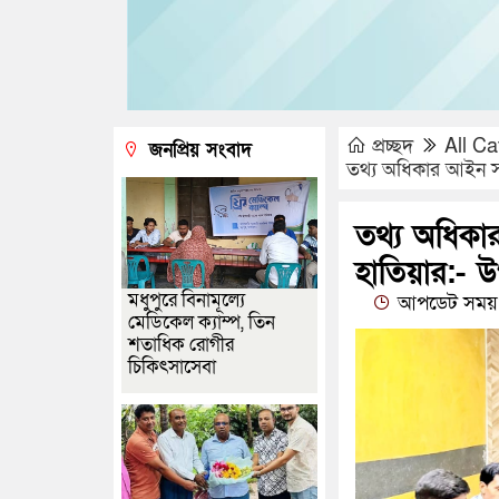
প্রচ্ছদ
All Ca
জনপ্রিয় সংবাদ
তথ্য অধিকার আইন সা
তথ্য অধিকা
হাতিয়ার:- উ
মধুপুরে বিনামূল্যে
আপডেট সময় 
মেডিকেল ক্যাম্প, তিন
শতাধিক রোগীর
চিকিৎসাসেবা