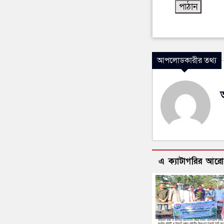
আপলোডকারীর তথ্য
এ ক্যাটাগরির আর