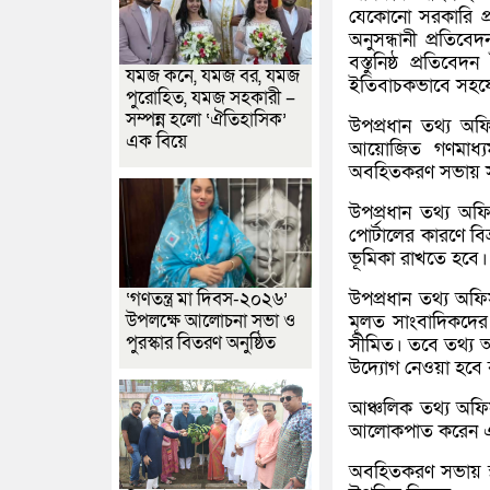
যেকোনো সরকারি প্রত
অনুসন্ধানী প্রতিব
বস্তুনিষ্ঠ প্রতি
যমজ কনে, যমজ বর, যমজ
ইতিবাচকভাবে সহয
পুরোহিত, যমজ সহকারী –
সম্পন্ন হলো ‘ঐতিহাসিক’
উপপ্রধান তথ্য অফি
এক বিয়ে
আয়োজিত গণমাধ্যম 
অবহিতকরণ সভায় স
উপপ্রধান তথ্য অফ
পোর্টালের কারণে বিভ
ভূমিকা রাখতে হবে।
উপপ্রধান তথ্য অফি
‘গণতন্ত্র মা দিবস-২০২৬’
উপলক্ষে আলোচনা সভা ও
মূলত সাংবাদিকদের 
পুরস্কার বিতরণ অনুষ্ঠিত
সীমিত। তবে তথ্য অ
উদ্যোগ নেওয়া হবে 
আঞ্চলিক তথ্য অফিস 
আলোকপাত করেন এবং 
অবহিতকরণ সভায় স্থান