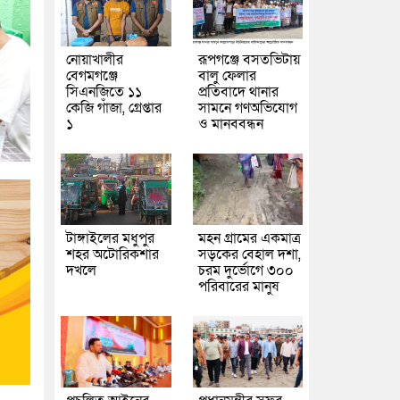
নোয়াখালীর
রূপগঞ্জে বসতভিটায়
বেগমগঞ্জে
বালু ফেলার
সিএনজিতে ১১
প্রতিবাদে থানার
কেজি গাঁজা, গ্রেপ্তার
সামনে গণঅভিযোগ
১
ও মানববন্ধন
টাঙ্গাইলের মধুপুর
মহন গ্রামের একমাত্র
শহর অটোরিকশার
সড়কের বেহাল দশা,
দখলে
চরম দুর্ভোগে ৩০০
পরিবারের মানুষ