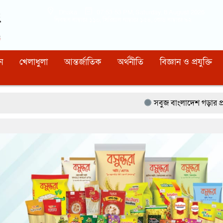
Dhaka
07:53:54 PM
, Saturday, 8 August 2026
নিবন্ধন নাম্বারঃ ১১০, সিরিয়াল নাম্বারঃ ১৫৪, কোড নাম্বারঃ ৯২
ন
খেলাধুলা
আন্তর্জাতিক
অর্থনীতি
বিজ্ঞান ও প্রযুক্তি
সবুজ বাংলাদেশ গড়ার প্রত্যয়ে সিলেটে বাবৌযুপ’র 