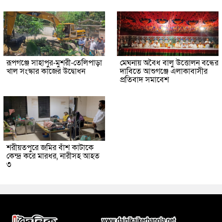
রূপগঞ্জে সাহাপুর-মুশরী-তেলিপাড়া
মেঘনায় অবৈধ বালু উত্তোলন বন্ধের
খাল সংস্কার কাজের উদ্বোধন
দাবিতে আশুগঞ্জে এলাকাবাসীর
প্রতিবাদ সমাবেশ
শরীয়তপুরে জমির বাঁশ কাটাকে
কেন্দ্র করে মারধর, নারীসহ আহত
৩