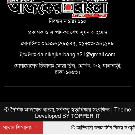
নিবন্ধন নাম্বারঃ ১১০
প্রকাশক ও সম্পাদকঃ শেখ সুমন আহম্মেদ
মোবাইলঃ ০৯৬৯৬১৭৮৫৪৫, ০১৭৩৩-৩৬১১৪৮
ইমেইলঃ dainikajkerbangla21@gmail.com
যোগাযোগের ঠিকানাঃ মোল্লা ব্রিজ, হোল্ডিং-০/২, যাত্রাবাড়ী,
ঢাকা-১২৬৩।
© দৈনিক আজকের বাংলা, সর্বস্বত্ব স্বত্বাধিকার সংরক্ষিত | Theme
Developed BY
TOPPER IT
সংবাদ শিরোনাম ::
আদিবাসী জনগোষ্ঠীর নিজস্ব সংস্কৃতি 