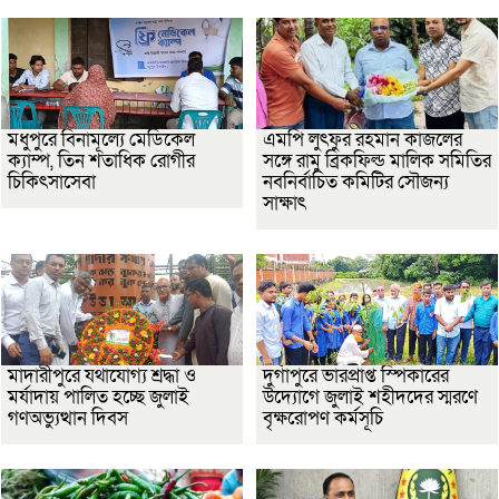
মধুপুরে বিনামূল্যে মেডিকেল
এমপি লুৎফুর রহমান কাজলের
ক্যাম্প, তিন শতাধিক রোগীর
সঙ্গে রামু ব্রিকফিল্ড মালিক সমিতির
চিকিৎসাসেবা
নবনির্বাচিত কমিটির সৌজন্য
সাক্ষাৎ
মাদারীপুরে যথাযোগ্য শ্রদ্ধা ও
দুর্গাপুরে ভারপ্রাপ্ত স্পিকারের
মর্যাদায় পালিত হচ্ছে জুলাই
উদ্যোগে জুলাই শহীদদের স্মরণে
গণঅভ্যুত্থান দিবস
বৃক্ষরোপণ কর্মসূচি