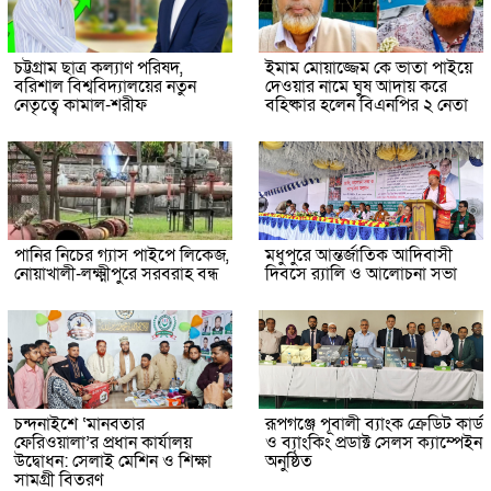
চট্টগ্রাম ছাত্র কল্যাণ পরিষদ,
ইমাম মোয়াজ্জেম কে ভাতা পাইয়ে
বরিশাল বিশ্ববিদ্যালয়ের নতুন
দেওয়ার নামে ঘুষ আদায় করে
নেতৃত্বে কামাল-শরীফ
বহিষ্কার হলেন বিএনপির ২ নেতা
পানির নিচের গ্যাস পাইপে লিকেজ,
মধুপুরে আন্তর্জাতিক আদিবাসী
নোয়াখালী-লক্ষ্মীপুরে সরবরাহ বন্ধ
দিবসে র‍্যালি ও আলোচনা সভা
চন্দনাইশে ‘মানবতার
রূপগঞ্জে পূবালী ব্যাংক ক্রেডিট কার্ড
ফেরিওয়ালা’র প্রধান কার্যালয়
ও ব্যাংকিং প্রডাক্ট সেলস ক্যাম্পেইন
উদ্বোধন: সেলাই মেশিন ও শিক্ষা
অনুষ্ঠিত
সামগ্রী বিতরণ