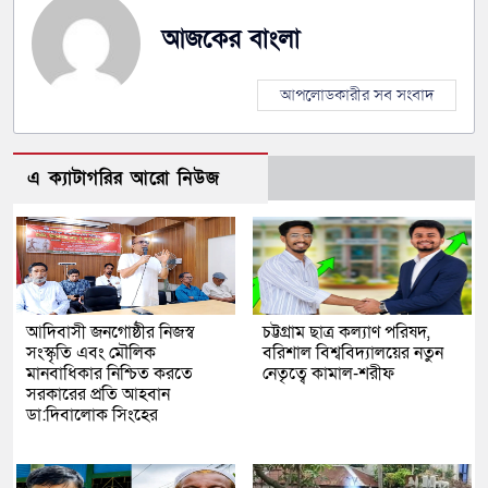
আজকের বাংলা
আপলোডকারীর সব সংবাদ
এ ক্যাটাগরির আরো নিউজ
আদিবাসী জনগোষ্ঠীর নিজস্ব
চট্টগ্রাম ছাত্র কল্যাণ পরিষদ,
সংস্কৃতি এবং মৌলিক
বরিশাল বিশ্ববিদ্যালয়ের নতুন
মানবাধিকার নিশ্চিত করতে
নেতৃত্বে কামাল-শরীফ
সরকারের প্রতি আহবান
ডা:দিবালোক সিংহের