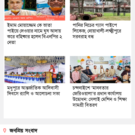
ইমাম মোয়াজ্জেম কে ভাতা
পানির নিচের গ্যাস পাইপে
পাইয়ে দেওয়ার নামে ঘুষ আদায়
লিকেজ, নোয়াখালী-লক্ষ্মীপুরে
করে বহিষ্কার হলেন বিএনপির ২
সরবরাহ বন্ধ
নেতা
মধুপুরে আন্তর্জাতিক আদিবাসী
চন্দনাইশে ‘মানবতার
দিবসে র‍্যালি ও আলোচনা সভা
ফেরিওয়ালা’র প্রধান কার্যালয়
উদ্বোধন: সেলাই মেশিন ও শিক্ষা
সামগ্রী বিতরণ
জনপ্রিয় সংবাদ