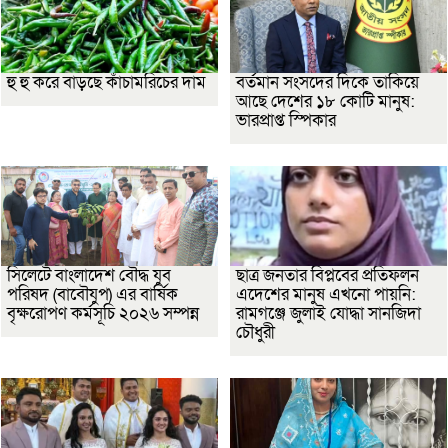
হু হু করে বাড়ছে কাঁচামরিচের দাম
বর্তমান সংসদের দিকে তাকিয়ে
আছে দেশের ১৮ কোটি মানুষ:
ভারপ্রাপ্ত স্পিকার
সিলেটে বাংলাদেশ বৌদ্ধ যুব
ছাত্র জনতার বিপ্লবের প্রতিফলন
পরিষদ (বাবৌযুপ) এর বার্ষিক
এদেশের মানুষ এখনো পায়নি:
বৃক্ষরোপণ কর্মসূচি ২০২৬ সম্পন্ন
রামগঞ্জে জুলাই যোদ্ধা সানজিদা
চৌধুরী