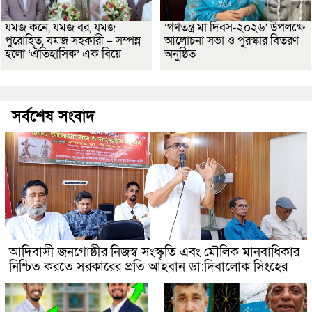
যমজ কনে, যমজ বর, যমজ
‘গণতন্ত্র মা দিবস-২০২৬’ উপলক্ষে
পুরোহিত, যমজ সহকারী – সম্পন্ন
আলোচনা সভা ও পুরস্কার বিতরণ
হলো ‘ঐতিহাসিক’ এক বিয়ে
অনুষ্ঠিত
সর্বশেষ সংবাদ
আদিবাসী জনগোষ্ঠীর নিজস্ব সংস্কৃতি এবং মৌলিক মানবাধিকার
নিশ্চিত করতে সরকারের প্রতি আহবান ডা:দিবালোক সিংহের