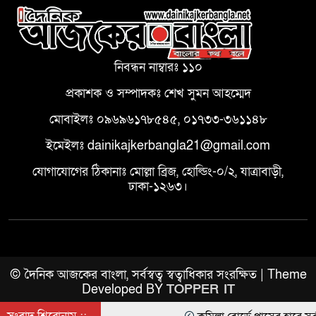
নিবন্ধন নাম্বারঃ ১১০
প্রকাশক ও সম্পাদকঃ শেখ সুমন আহম্মেদ
মোবাইলঃ ০৯৬৯৬১৭৮৫৪৫, ০১৭৩৩-৩৬১১৪৮
ইমেইলঃ dainikajkerbangla21@gmail.com
যোগাযোগের ঠিকানাঃ মোল্লা ব্রিজ, হোল্ডিং-০/২, যাত্রাবাড়ী,
ঢাকা-১২৬৩।
© দৈনিক আজকের বাংলা, সর্বস্বত্ব স্বত্বাধিকার সংরক্ষিত | Theme
Developed BY
TOPPER IT