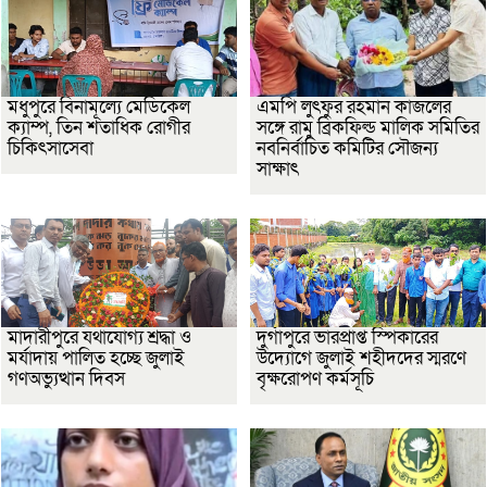
মধুপুরে বিনামূল্যে মেডিকেল
এমপি লুৎফুর রহমান কাজলের
ক্যাম্প, তিন শতাধিক রোগীর
সঙ্গে রামু ব্রিকফিল্ড মালিক সমিতির
চিকিৎসাসেবা
নবনির্বাচিত কমিটির সৌজন্য
সাক্ষাৎ
মাদারীপুরে যথাযোগ্য শ্রদ্ধা ও
দুর্গাপুরে ভারপ্রাপ্ত স্পিকারের
মর্যাদায় পালিত হচ্ছে জুলাই
উদ্যোগে জুলাই শহীদদের স্মরণে
গণঅভ্যুত্থান দিবস
বৃক্ষরোপণ কর্মসূচি