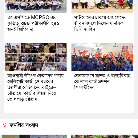
এসএসসিতে MCPSC-এর
সাইকেলের চাকায় জামশেদের
কৃতিত্ব, ৩৮৮ পরীক্ষার্থীর ২৪১
জীবন বদলে দিলেন মানবিক
জনই জিপিএ-৫
ডিসি জাহিদ
আওয়ামী লীগের নেতাদের গলায়
নেত্রকোণায় মাদক ও বাল্যবিবাহ
ডেলিগেট কার্ড, ১৭ বছরের
কে লাল কার্ড প্রদর্শন
ত্যাগীরা রেডিসনের বাইরে—
শিক্ষার্থীদের
চট্টগ্রামে ‘কার্ড বাণিজ্য’ নিয়ে
তোলপাড় চট্টগ্রাম
জনপ্রিয় সংবাদ