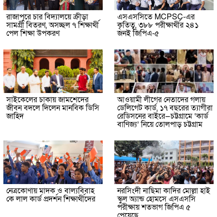
রাজাপুরে চার বিদ্যালয়ে ক্রীড়া
এসএসসিতে MCPSC-এর
সামগ্রী বিতরণ, অসচ্ছল ৭ শিক্ষার্থী
কৃতিত্ব, ৩৮৮ পরীক্ষার্থীর ২৪১
পেল শিক্ষা উপকরণ
জনই জিপিএ-৫
সাইকেলের চাকায় জামশেদের
আওয়ামী লীগের নেতাদের গলায়
জীবন বদলে দিলেন মানবিক ডিসি
ডেলিগেট কার্ড, ১৭ বছরের ত্যাগীরা
জাহিদ
রেডিসনের বাইরে—চট্টগ্রামে ‘কার্ড
বাণিজ্য’ নিয়ে তোলপাড় চট্টগ্রাম
নেত্রকোণায় মাদক ও বাল্যবিবাহ
নরসিংদী নাছিমা কাদির মোল্লা হাই
কে লাল কার্ড প্রদর্শন শিক্ষার্থীদের
স্কুল অ্যান্ড হোমসে এসএসসি
পরীক্ষায় শতভাগ জিপিএ ৫
পেয়েছে