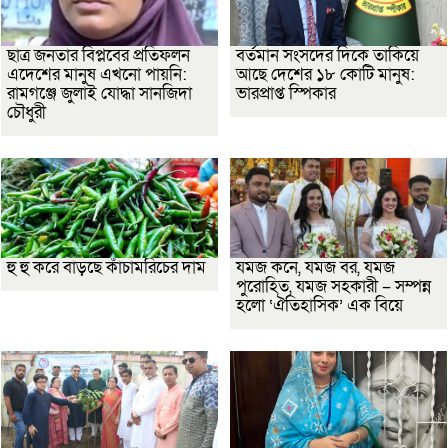
ছাত্র জনতার বিপ্লবের প্রতিফলন
বর্তমান সংসদের দিকে তাকিয়ে
এদেশের মানুষ এখনো পায়নি:
আছে দেশের ১৮ কোটি মানুষ:
রামগঞ্জে জুলাই যোদ্ধা সানজিদা
ভারপ্রাপ্ত স্পিকার
চৌধুরী
হু হু করে বাড়ছে কাঁচামরিচের দাম
যমজ কনে, যমজ বর, যমজ
পুরোহিত, যমজ সহকারী – সম্পন্ন
হলো ‘ঐতিহাসিক’ এক বিয়ে