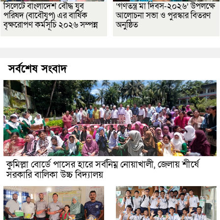
সিলেটে বাংলাদেশ বৌদ্ধ যুব
‘গণতন্ত্র মা দিবস-২০২৬’ উপলক্ষে
পরিষদ (বাবৌযুপ) এর বার্ষিক
আলোচনা সভা ও পুরস্কার বিতরণ
বৃক্ষরোপণ কর্মসূচি ২০২৬ সম্পন্ন
অনুষ্ঠিত
সর্বশেষ সংবাদ
কুমিল্লা বোর্ডে পাসের হারে সর্বনিম্ন নোয়াখালী, জেলায় শীর্ষে
সরকারি বালিকা উচ্চ বিদ্যালয়