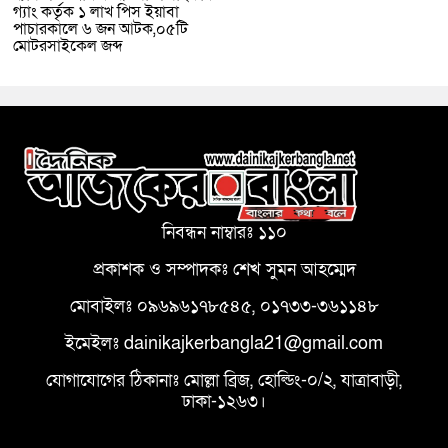
গ্যাং কর্তৃক ১ লাখ পিস ইয়াবা
পাচারকালে ৬ জন আটক,০৫টি
মোটরসাইকেল জব্দ
নিবন্ধন নাম্বারঃ ১১০
প্রকাশক ও সম্পাদকঃ শেখ সুমন আহম্মেদ
মোবাইলঃ ০৯৬৯৬১৭৮৫৪৫, ০১৭৩৩-৩৬১১৪৮
ইমেইলঃ dainikajkerbangla21@gmail.com
যোগাযোগের ঠিকানাঃ মোল্লা ব্রিজ, হোল্ডিং-০/২, যাত্রাবাড়ী,
ঢাকা-১২৬৩।