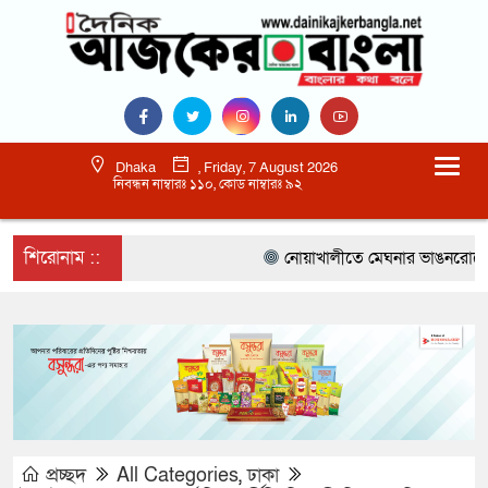
Dhaka
, Friday, 7 August 2026
নিবন্ধন নাম্বারঃ ১১০, কোড নাম্বারঃ ৯২
শিরোনাম ::
নোয়াখালীতে মেঘনার ভাঙনরোধে জিও ব
প্রচ্ছদ
All Categories
,
ঢাকা