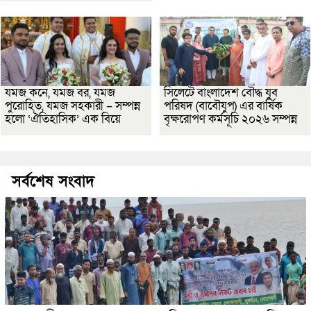
যমজ কনে, যমজ বর, যমজ
সিলেটে বাংলাদেশ বৌদ্ধ যুব
পুরোহিত, যমজ সহকারী – সম্পন্ন
পরিষদ (বাবৌযুপ) এর বার্ষিক
হলো ‘ঐতিহাসিক’ এক বিয়ে
বৃক্ষরোপণ কর্মসূচি ২০২৬ সম্পন্ন
সর্বশেষ সংবাদ