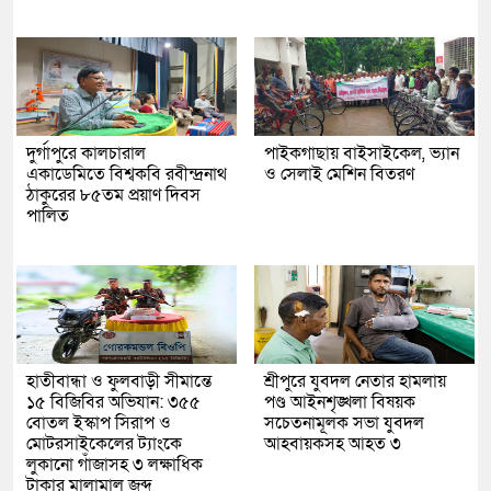
দুর্গাপুরে কালচারাল
পাইকগাছায় বাইসাইকেল, ভ্যান
একাডেমিতে বিশ্বকবি রবীন্দ্রনাথ
ও সেলাই মেশিন বিতরণ
ঠাকুরের ৮৫তম প্রয়াণ দিবস
পালিত
হাতীবান্ধা ও ফুলবাড়ী সীমান্তে
শ্রীপুরে যুবদল নেতার হামলায়
১৫ বিজিবির অভিযান: ৩৫৫
পণ্ড আইনশৃঙ্খলা বিষয়ক
বোতল ইস্কাপ সিরাপ ও
সচেতনামূলক সভা যুবদল
মোটরসাইকেলের ট্যাংকে
আহবায়কসহ আহত ৩
লুকানো গাঁজাসহ ৩ লক্ষাধিক
টাকার মালামাল জব্দ