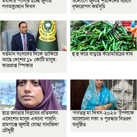
মর্যাদায় পালিত হচ্ছে জুলাই
উদ্যোগে জুলাই শহীদদের স্মরণে
গণঅভ্যুত্থান দিবস
বৃক্ষরোপণ কর্মসূচি
বর্তমান সংসদের দিকে তাকিয়ে
হু হু করে বাড়ছে কাঁচামরিচের দাম
আছে দেশের ১৮ কোটি মানুষ:
ভারপ্রাপ্ত স্পিকার
ছাত্র জনতার বিপ্লবের প্রতিফলন
‘গণতন্ত্র মা দিবস-২০২৬’ উপলক্ষে
এদেশের মানুষ এখনো পায়নি:
আলোচনা সভা ও পুরস্কার বিতরণ
রামগঞ্জে জুলাই যোদ্ধা সানজিদা
অনুষ্ঠিত
চৌধুরী