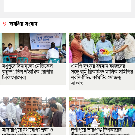
জনপ্রিয় সংবাদ
মধুপুরে বিনামূল্যে মেডিকেল
এমপি লুৎফুর রহমান কাজলের
ক্যাম্প, তিন শতাধিক রোগীর
সঙ্গে রামু ব্রিকফিল্ড মালিক সমিতির
চিকিৎসাসেবা
নবনির্বাচিত কমিটির সৌজন্য
সাক্ষাৎ
মাদারীপুরে যথাযোগ্য শ্রদ্ধা ও
দুর্গাপুরে ভারপ্রাপ্ত স্পিকারের