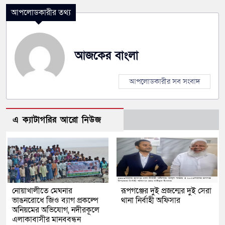
আপলোডকারীর তথ্য
আজকের বাংলা
আপলোডকারীর সব সংবাদ
এ ক্যাটাগরির আরো নিউজ
নোয়াখালীতে মেঘনার
রূপগঞ্জের দুই প্রজন্মের দুই সেরা
ভাঙনরোধে জিও ব্যাগ প্রকল্পে
থানা নির্বাহী অফিসার
অনিয়মের অভিযোগ, নদীরকূলে
এলাকাবাসীর মানববন্ধন