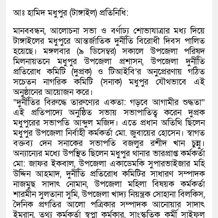
আঃ হামিদ মধুপুর (টাঙ্গাইল) প্রতিনিধি:
মানববন্ধন, আলোচনা সভা ও বর্ণাঢ্য শোভাযাত্রার মধ্য দিয়ে
টাঙ্গাইলের মধুপুরে আন্তর্জাতিক দুর্নীতি বিরোধী দিবস পালিত
হয়েছে। মঙ্গলবার (৯ ডিসেম্বর) সকালে উপজেলা পরিষদ
মিলনায়তনে মধুপুর উপজেলা প্রশাসন, উপজেলা দুর্নীতি
প্রতিরোধ কমিটি (দুপ্রক) ও টিআইবি’র অনুপ্রেরণায় গঠিত
সচেতন নাগরিক কমিটি (সনাক) মধুপুর যৌথভাবে এই
অনুষ্ঠানের আয়োজন করে।
“দুর্নীতির বিরুদ্ধে তারুণ্যের একতা: গড়বে আগামীর শুদ্ধতা”
এই প্রতিপাদ্যে অনুষ্ঠিত সভায় সভাপাতিত্ব করেন দুপ্রক
মধুপুরের সভাপতি আব্দুল মজিদ। এতে প্রধান অতিথি ছিলেন
মধুপুর উপজেলা নির্বাহী কর্মকর্তা মো. জুবায়ের হোসেন। স্বাগত
বক্তব্য দেন সনাকের সভাপতি বজলুর রশীদ খান চুন্নু।
অন্যান্যের মধ্যে উপস্থিত ছিলেন মধুপুর থানার ভারপ্রাপ্ত কর্মকর্তা
মো: জাফর ইকবাল, উপজেলা একাডেমকি সুপারভাইজার মহি
উদ্দিন আহমাদ, দুর্নীতি প্রতিরোধ কমিটির সাধারণ সম্পাদক
নাজমুছ সাদাৎ নোমান, উপজেলা মহিলা বিষয়ক কর্মকর্তা
শারমীন সুলতানা সুমি, উপজেলা খাদ্য নিয়ন্ত্রক সোহানা বিলকিস,
দৈনিক প্রগতির আলো পত্রিকার সম্পাদক আনোয়ার সাদাৎ
ইমরান, তথ্য কর্মকর্তা স্বপ্না কর্মকার, সাংস্কৃতিক কর্মী সাইফুল