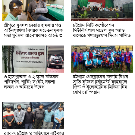
শ্রীপুরে যুবদল নেতার হামলায় পণ্ড
চট্টগ্রাম সিটি কর্পোরেশন
আইনশৃঙ্খলা বিষয়ক সচেতনামূলক
মিউনিসিপাল মডেল স্কুল অ্যান্ড
সভা যুবদল আহবায়কসহ আহত ৩
কলেজে গণঅভ্যুত্থান দিবস পালিত
৩ হাসপাতাল ও ২ স্কুলে চউকের
চট্টগ্রাম প্রেসক্লাবের ‘জুলাই বিপ্লব
পরিদর্শন, পার্কিং সংকট, নকশা
স্মৃতি ফুটবল টুর্নামেন্ট’ ফাইনালে
লঙ্ঘন ও অনিয়মে উদ্বেগ
প্রিন্ট ও ইলেকট্রনিক মিডিয়া টিম
যৌথ চ্যাম্পিয়ান
র‌্যাব-৭ চট্টগ্রাম’র অভিযানে বাইকার