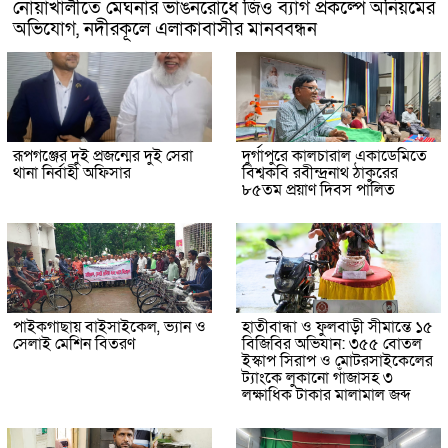
নোয়াখালীতে মেঘনার ভাঙনরোধে জিও ব্যাগ প্রকল্পে অনিয়মের
অভিযোগ, নদীরকূলে এলাকাবাসীর মানববন্ধন
রূপগঞ্জের দুই প্রজন্মের দুই সেরা
দুর্গাপুরে কালচারাল একাডেমিতে
থানা নির্বাহী অফিসার
বিশ্বকবি রবীন্দ্রনাথ ঠাকুরের
৮৫তম প্রয়াণ দিবস পালিত
পাইকগাছায় বাইসাইকেল, ভ্যান ও
হাতীবান্ধা ও ফুলবাড়ী সীমান্তে ১৫
সেলাই মেশিন বিতরণ
বিজিবির অভিযান: ৩৫৫ বোতল
ইস্কাপ সিরাপ ও মোটরসাইকেলের
ট্যাংকে লুকানো গাঁজাসহ ৩
লক্ষাধিক টাকার মালামাল জব্দ