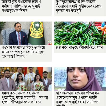
মাদারীপুরে যথাযোগ্য শ্রদ্ধা ও
দুর্গাপুরে ভারপ্রাপ্ত স্পিকারের
মর্যাদায় পালিত হচ্ছে জুলাই
উদ্যোগে জুলাই শহীদদের স্মরণে
গণঅভ্যুত্থান দিবস
বৃক্ষরোপণ কর্মসূচি
বর্তমান সংসদের দিকে তাকিয়ে
হু হু করে বাড়ছে কাঁচামরিচের দাম
আছে দেশের ১৮ কোটি মানুষ:
ভারপ্রাপ্ত স্পিকার
যমজ কনে, যমজ বর, যমজ
ছাত্র জনতার বিপ্লবের প্রতিফলন
পুরোহিত, যমজ সহকারী – সম্পন্ন
এদেশের মানুষ এখনো পায়নি:
হলো ‘ঐতিহাসিক’ এক বিয়ে
রামগঞ্জে জুলাই যোদ্ধা সানজিদা