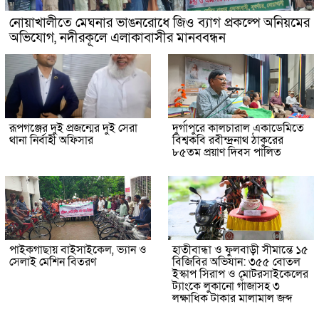
নোয়াখালীতে মেঘনার ভাঙনরোধে জিও ব্যাগ প্রকল্পে অনিয়মের
অভিযোগ, নদীরকূলে এলাকাবাসীর মানববন্ধন
রূপগঞ্জের দুই প্রজন্মের দুই সেরা
দুর্গাপুরে কালচারাল একাডেমিতে
থানা নির্বাহী অফিসার
বিশ্বকবি রবীন্দ্রনাথ ঠাকুরের
৮৫তম প্রয়াণ দিবস পালিত
পাইকগাছায় বাইসাইকেল, ভ্যান ও
হাতীবান্ধা ও ফুলবাড়ী সীমান্তে ১৫
সেলাই মেশিন বিতরণ
বিজিবির অভিযান: ৩৫৫ বোতল
ইস্কাপ সিরাপ ও মোটরসাইকেলের
ট্যাংকে লুকানো গাঁজাসহ ৩
লক্ষাধিক টাকার মালামাল জব্দ