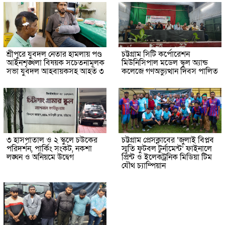
শ্রীপুরে যুবদল নেতার হামলায় পণ্ড
চট্টগ্রাম সিটি কর্পোরেশন
আইনশৃঙ্খলা বিষয়ক সচেতনামূলক
মিউনিসিপাল মডেল স্কুল অ্যান্ড
সভা যুবদল আহবায়কসহ আহত ৩
কলেজে গণঅভ্যুত্থান দিবস পালিত
৩ হাসপাতাল ও ২ স্কুলে চউকের
চট্টগ্রাম প্রেসক্লাবের ‘জুলাই বিপ্লব
পরিদর্শন, পার্কিং সংকট, নকশা
স্মৃতি ফুটবল টুর্নামেন্ট’ ফাইনালে
লঙ্ঘন ও অনিয়মে উদ্বেগ
প্রিন্ট ও ইলেকট্রনিক মিডিয়া টিম
যৌথ চ্যাম্পিয়ান