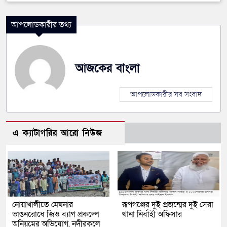
আপলোডকারীর তথ্য
আজকের বাংলা
আপলোডকারীর সব সংবাদ
এ ক্যাটাগরির আরো নিউজ
নোয়াখালীতে মেঘনার
রূপগঞ্জের দুই প্রজন্মের দুই সেরা
ভাঙনরোধে জিও ব্যাগ প্রকল্পে
থানা নির্বাহী অফিসার
অনিয়মের অভিযোগ, নদীরকূলে