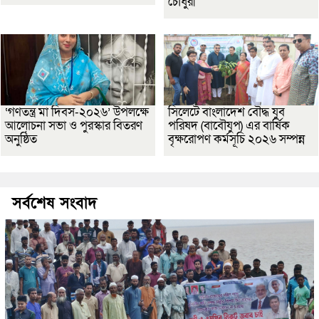
চৌধুরী
‘গণতন্ত্র মা দিবস-২০২৬’ উপলক্ষে
সিলেটে বাংলাদেশ বৌদ্ধ যুব
আলোচনা সভা ও পুরস্কার বিতরণ
পরিষদ (বাবৌযুপ) এর বার্ষিক
অনুষ্ঠিত
বৃক্ষরোপণ কর্মসূচি ২০২৬ সম্পন্ন
সর্বশেষ সংবাদ