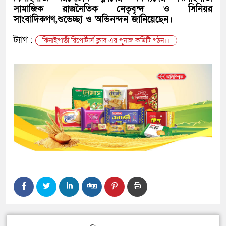
সামাজিক রাজনৈতিক নেতৃবৃন্দ ও সিনিয়র
সাংবাদিকগণ,শুভেচ্ছা ও অভিনন্দন জানিয়েছেন।
ট্যাগ :
ঝিনাইগাতী রিপোর্টার্স ক্লাব এর পূনাঙ্গ কমিটি গঠন।।