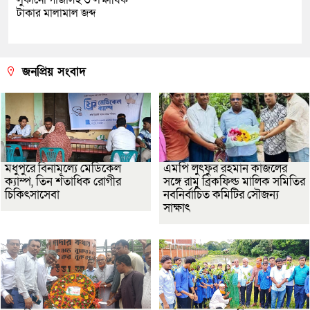
লুকানো গাঁজাসহ ৩ লক্ষাধিক
টাকার মালামাল জব্দ
জনপ্রিয় সংবাদ
মধুপুরে বিনামূল্যে মেডিকেল
এমপি লুৎফুর রহমান কাজলের
ক্যাম্প, তিন শতাধিক রোগীর
সঙ্গে রামু ব্রিকফিল্ড মালিক সমিতির
চিকিৎসাসেবা
নবনির্বাচিত কমিটির সৌজন্য
সাক্ষাৎ