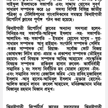
সাইফুল ইসলামকে সভাপতি এবং সাদ্দাম হোসেন সুবর্ণ
সাধারণ সম্পাদক করে ২৫ সদস্য বিশিষ্ট বিভিন্ন জাতীয়
পত্রিকা ও টেলিভিশনের সাংবাদিকদের সমন্বয়ে ঝিনাইগাতী
রিপোর্টার্স ক্লাবের পূর্ণাঙ্গ গঠন করা হয়েছে।
ঝিনাইগাতী রিপোর্টার্স ক্লাবের অন্যান্য সদস্যরা হলেন-
সিনিয়র-সহ সভাপতি-আরিফুল ইসলাম -সহ- সভাপতি-
আলামিন- সহ- সভাপতি – ইমরান হোসেন মাসুম – যুগ্ন-
সাধারন সম্পাদক আবু রাইহান- সংগঠনি সম্পাদক সেলিম
-দপ্তর সাম্পাদক মো: রিয়াজ- সর্বোচ্চ ভোট বিজয়
কোষাধক্ষ্য লিটন রানা- প্রচার ও প্রকাশনা সম্পাদক তৌহিদুর
রহমান- ধর্ম বিষয়ক সম্পাদক আনিছ আহামেদ -সাংস্কৃতিক
বিষয়ক সম্পাদক রাকিবুল হাসান রুবেল- কার্যনির্বাহী
সম্মানিত ১ নং সদস্য নির্বাচিত হন মোরাদ হোসেন -চাঁন-
এবং সম্মানিত সদস্য রেজাউল করিম -মোঃ রাব্বি,মুজাহিদুল
ইসলাম -আবু হাসেম-আমিনুল ইসলাম -মুক্তার হোসেন-
আলিফ জাহান লাবন রুবেল আহামেদ, মনিরুজ্জামান মনির
মিজানুর রহমান মিজান প্রমুখ।
ঝিনাইগাতী রিপোর্টার্স ক্লাবের সদস্যদের ঝিনাইগাতী