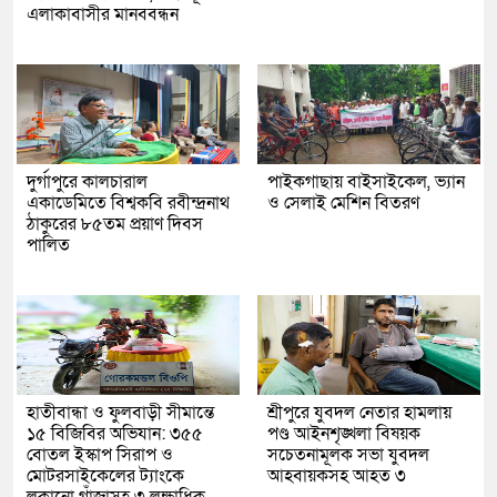
এলাকাবাসীর মানববন্ধন
দুর্গাপুরে কালচারাল
পাইকগাছায় বাইসাইকেল, ভ্যান
একাডেমিতে বিশ্বকবি রবীন্দ্রনাথ
ও সেলাই মেশিন বিতরণ
ঠাকুরের ৮৫তম প্রয়াণ দিবস
পালিত
হাতীবান্ধা ও ফুলবাড়ী সীমান্তে
শ্রীপুরে যুবদল নেতার হামলায়
১৫ বিজিবির অভিযান: ৩৫৫
পণ্ড আইনশৃঙ্খলা বিষয়ক
বোতল ইস্কাপ সিরাপ ও
সচেতনামূলক সভা যুবদল
মোটরসাইকেলের ট্যাংকে
আহবায়কসহ আহত ৩