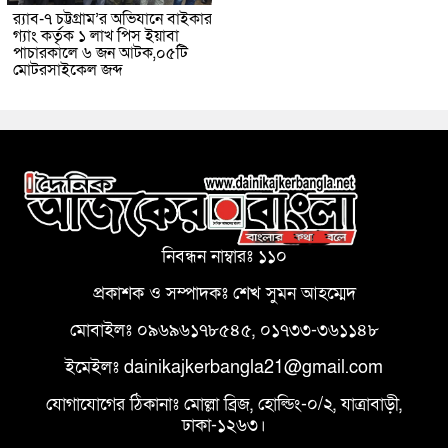
র‌্যাব-৭ চট্টগ্রাম’র অভিযানে বাইকার
গ্যাং কর্তৃক ১ লাখ পিস ইয়াবা
পাচারকালে ৬ জন আটক,০৫টি
মোটরসাইকেল জব্দ
নিবন্ধন নাম্বারঃ ১১০
প্রকাশক ও সম্পাদকঃ শেখ সুমন আহম্মেদ
মোবাইলঃ ০৯৬৯৬১৭৮৫৪৫, ০১৭৩৩-৩৬১১৪৮
ইমেইলঃ dainikajkerbangla21@gmail.com
যোগাযোগের ঠিকানাঃ মোল্লা ব্রিজ, হোল্ডিং-০/২, যাত্রাবাড়ী,
ঢাকা-১২৬৩।