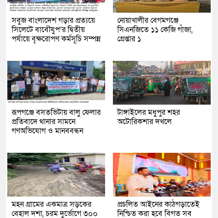
সবুজ বাংলাদেশ গড়ার প্রত্যয়ে
নোয়াখালীর বেগমগঞ্জে
সিলেটে বাবৌযুপ’র দ্বিতীয়
সিএনজিতে ১১ কেজি গাঁজা,
পর্যায়ে বৃক্ষরোপণ কর্মসূচি সম্পন্ন
গ্রেপ্তার ১
রূপগঞ্জে বসতভিটায় বালু ফেলার
টাঙ্গাইলের মধুপুর শহর
প্রতিবাদে থানার সামনে
অটোরিকশার দখলে
গণঅভিযোগ ও মানববন্ধন
মহন গ্রামের একমাত্র সড়কের
প্রচলিত আইনের কাঠগড়াতেই
বেহাল দশা, চরম দুর্ভোগে ৩০০
নিশ্চিত করা হবে বিগত সব