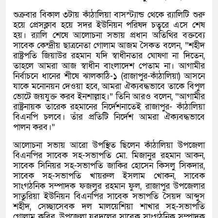
শুক্রবার বিকাল ৩টায় কাঁঠালিয়া বাসস্ট্যান্ড থেকে র‍্যালিটি শুরু
হয়ে প্রেসক্লাব হয়ে সদর ইউনিয়ন পরিষদ চত্বরে এসে শেষ
হয়। র‍্যালি শেষে আলোচনা সভায় প্রধান অতিথির বক্তব্যে
সাবেক কেন্দ্রীয় ছাত্রনেতা গোলাম আজম সৈকত বলেন, “শহীদ
রাষ্ট্রপতি জিয়াউর রহমান যদি স্বাধীনতার ঘোষণা না দিতেন,
তাহলে আমরা আজ স্বাধীন বাংলাদেশ পেতাম না। আগামীর
নির্বাচনে ধানের শীষে ঝালকাঠি-১ (রাজাপুর-কাঁঠালিয়া) আসনে
যাকে মনোনয়ন দেওয়া হবে, আমরা ঐক্যবদ্ধভাবে তাকে বিপুল
ভোটে জয়যুক্ত করব ইনশাল্লাহ।” তিনি আরও বলেন, “আগামীর
রাষ্ট্রনায়ক তারেক রহমানের নির্দেশনাতেই রাজাপুর- কাঁঠালিয়া
বিএনপি চলবে। তাঁর প্রতিটি নির্দেশ আমরা ঐক্যবদ্ধভাবে
পালন করব।”
আলোচনা সভায় আরো উপস্থিত ছিলেন কাঁঠালিয়া উপজেলা
বিএনপির সাবেক সহ-সভাপতি মো. মিজানুর রহমান আকন,
সাবেক সিনিয়র সহ-সভাপতি জাকির হোসেন কিসলু সিকদার,
সাবেক সহ-সভাপতি খায়রুল ইসলাম খোকন, সাবেক
সাংগঠনিক সম্পাদক ফজলুর রহমান ফুল, রাজাপুর উপজেলার
সাতুরিয়া ইউনিয়ন বিএনপির সাবেক সভাপতি সৈয়দ আব্দুস
শহীদ, সেচ্ছাসেবক দল মালয়েশিয়া শাখার সহ-সভাপতি
গোলাম কবির, উপজেলা যুবদলের সাবেক সাংগঠনিক সম্পাদক