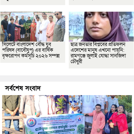
সিলেটে বাংলাদেশ বৌদ্ধ যুব
ছাত্র জনতার বিপ্লবের প্রতিফলন
পরিষদ (বাবৌযুপ) এর বার্ষিক
এদেশের মানুষ এখনো পায়নি:
বৃক্ষরোপণ কর্মসূচি ২০২৬ সম্পন্ন
রামগঞ্জে জুলাই যোদ্ধা সানজিদা
চৌধুরী
সর্বশেষ সংবাদ