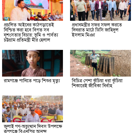
প্রচলিত আইনের কাঠগড়াতেই
প্রধানমন্ত্রীর সফর সফল করতে
নিশ্চিত করা হবে বিগত সব
দিনরাত মাঠে ডিসি জাহিদুল
নৃশংসতার বিচার: ভূমি ও পার্বত্য
ইসলাম মিঞা
চট্টগ্রাম প্রতিমন্ত্রী মীর হেলাল
রামগঞ্জে পানিতে পড়ে শিশুর মৃত্যু
বিচিত্র পেশা কুঁচিয়া ধরা কুঁচিয়া
শিকারেই জীবিকা নির্বাহ
জুলাই গণ-অভ্যুত্থান দিবস উপলক্ষে
রূপগঞ্জে বিএনপির আনন্দ