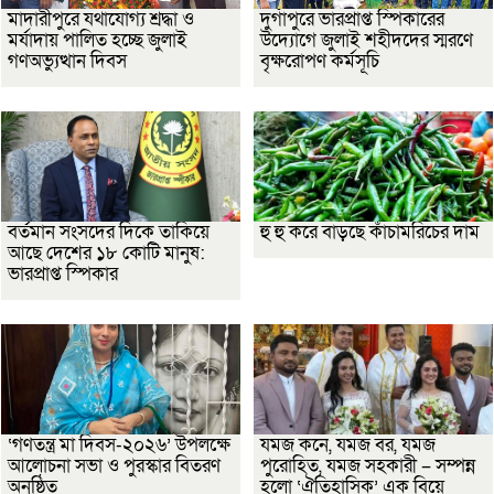
মাদারীপুরে যথাযোগ্য শ্রদ্ধা ও
দুর্গাপুরে ভারপ্রাপ্ত স্পিকারের
মর্যাদায় পালিত হচ্ছে জুলাই
উদ্যোগে জুলাই শহীদদের স্মরণে
গণঅভ্যুত্থান দিবস
বৃক্ষরোপণ কর্মসূচি
বর্তমান সংসদের দিকে তাকিয়ে
হু হু করে বাড়ছে কাঁচামরিচের দাম
আছে দেশের ১৮ কোটি মানুষ:
ভারপ্রাপ্ত স্পিকার
‘গণতন্ত্র মা দিবস-২০২৬’ উপলক্ষে
যমজ কনে, যমজ বর, যমজ
আলোচনা সভা ও পুরস্কার বিতরণ
পুরোহিত, যমজ সহকারী – সম্পন্ন
অনুষ্ঠিত
হলো ‘ঐতিহাসিক’ এক বিয়ে