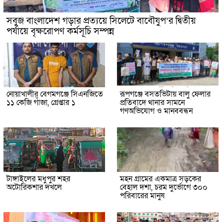
সবুজ বাংলাদেশ গড়ার প্রত্যয়ে সিলেটে বাবৌযুপ’র দ্বিতীয়
পর্যায়ে বৃক্ষরোপণ কর্মসূচি সম্পন্ন
নোয়াখালীর বেগমগঞ্জে সিএনজিতে
রূপগঞ্জে বসতভিটায় বালু ফেলার
১১ কেজি গাঁজা, গ্রেপ্তার ১
প্রতিবাদে থানার সামনে
গণঅভিযোগ ও মানববন্ধন
টাঙ্গাইলের মধুপুর শহর
মহন গ্রামের একমাত্র সড়কের
অটোরিকশার দখলে
বেহাল দশা, চরম দুর্ভোগে ৩০০
পরিবারের মানুষ