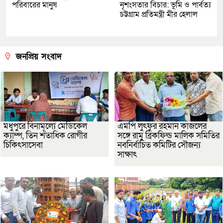
পরিবারের মানুষ
নৃশংসতার বিচার: ভূমি ও পার্বত্য
চট্টগ্রাম প্রতিমন্ত্রী মীর হেলাল
জনপ্রিয় সংবাদ
মধুপুরে বিনামূল্যে মেডিকেল
এমপি লুৎফুর রহমান কাজলের
ক্যাম্প, তিন শতাধিক রোগীর
সঙ্গে রামু ব্রিকফিল্ড মালিক সমিতির
চিকিৎসাসেবা
নবনির্বাচিত কমিটির সৌজন্য
সাক্ষাৎ