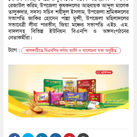
রেজাউল করিম, উপজেলা কৃষকদলের আহ্বায়ক আব্দুল মালেক
তালুকদার, সদস্য সচিব শহীদুল ইসলাম, উপজেলা শ্রমিকদলের
সভাপতি জাকির হোসেন পান্না মুন্সী, উপজেলা মহিলাদলের
সভানেত্রী লীনা পারভীন, জিয়া মঞ্চের সভাপতি এইচ. এম.
বাদলসহ বিভিন্ন ইউনিয়ন বিএনপি ও অঙ্গসংগঠনের
নেতাকর্মীরা।
ট্যাগ :
ঝালকাঠিতে বিএনপির বর্ণাঢ্য র‍্যালি ও আলোচনা সভা অনুষ্ঠিত