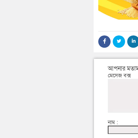
আপনার মতাম
মেসেজ বক্স
নাম :