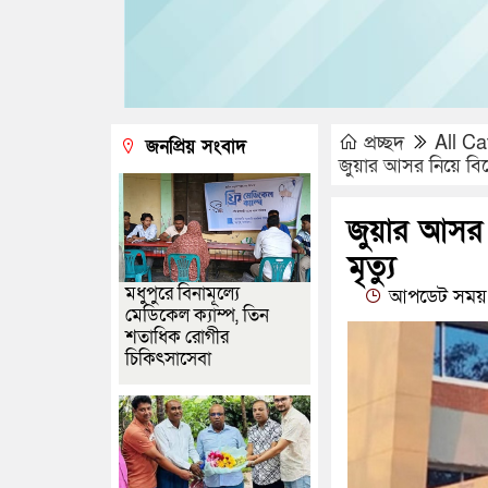
প্রচ্ছদ
All Ca
জনপ্রিয় সংবাদ
জুয়ার আসর নিয়ে বিরো
জুয়ার আসর 
মৃত্যু
মধুপুরে বিনামূল্যে
আপডেট সময় 
মেডিকেল ক্যাম্প, তিন
শতাধিক রোগীর
চিকিৎসাসেবা