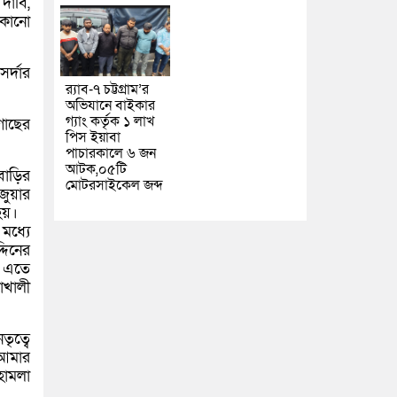
দাবি,
 কোনো
র্দার
র‌্যাব-৭ চট্টগ্রাম’র
অভিযানে বাইকার
গ্যাং কর্তৃক ১ লাখ
গাছের
পিস ইয়াবা
পাচারকালে ৬ জন
আটক,০৫টি
বাড়ির
মোটরসাইকেল জব্দ
জুয়ার
হয়।
মধ্যে
দিনের
। এতে
াখালী
ৃত্বে
 আমার
হামলা