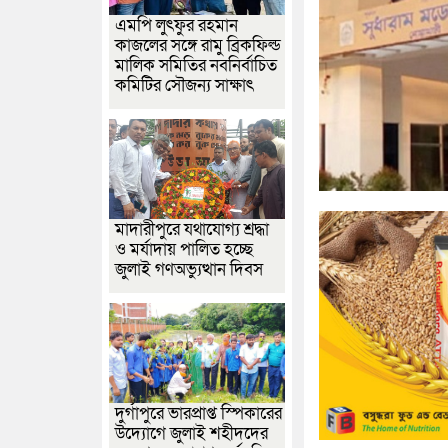
এমপি লুৎফুর রহমান
কাজলের সঙ্গে রামু ব্রিকফিল্ড
মালিক সমিতির নবনির্বাচিত
কমিটির সৌজন্য সাক্ষাৎ
মাদারীপুরে যথাযোগ্য শ্রদ্ধা
ও মর্যাদায় পালিত হচ্ছে
জুলাই গণঅভ্যুত্থান দিবস
দুর্গাপুরে ভারপ্রাপ্ত স্পিকারের
উদ্যোগে জুলাই শহীদদের