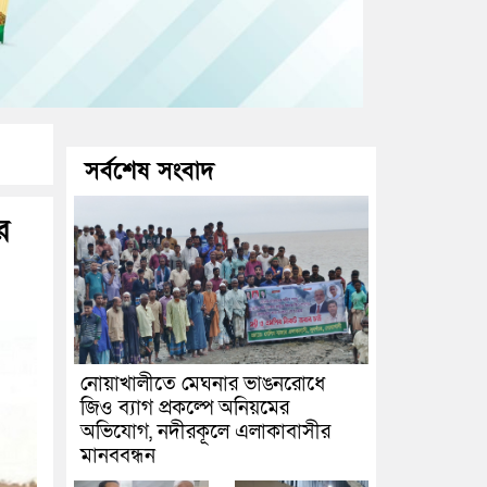
সর্বশেষ সংবাদ
র
নোয়াখালীতে মেঘনার ভাঙনরোধে
জিও ব্যাগ প্রকল্পে অনিয়মের
অভিযোগ, নদীরকূলে এলাকাবাসীর
মানববন্ধন