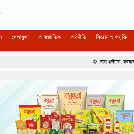
Dhaka
12:19:44 AM
, Friday, 7 August 2026
নিবন্ধন নাম্বারঃ ১১০, সিরিয়াল নাম্বারঃ ১৫৪, কোড নাম্বারঃ ৯২
ন
খেলাধুলা
আন্তর্জাতিক
অর্থনীতি
বিজ্ঞান ও প্রযুক্তি
নোয়াখালীতে মেঘনার ভাঙনরোধে জিও ব্যাগ