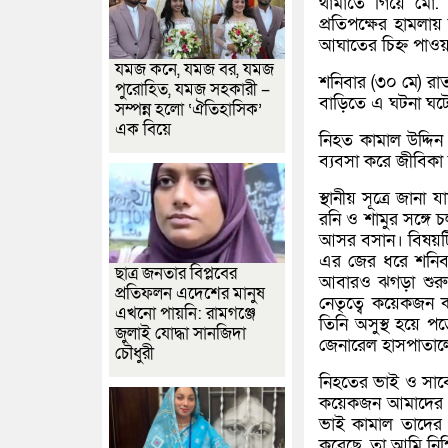
থামাতে গিয়ে মো. 
প্রতিপক্ষের হামলা
আঘাতের চিহ্ন পাওয়
যমজ কনে, যমজ বর, যমজ
শনিবার (৩০ মে) রা
পুরোহিত, যমজ সহকারী –
বাড়িতে এ ঘটনা ঘট
সম্পন্ন হলো ‘ঐতিহাসিক’
এক বিয়ে
নিহত কামাল উদ্দি
ব্যবসা করে জীবিকা 
স্থানীয় সূত্রে জা
রনি ও শামুর সঙ্গে
আসর বসান। বিষয়টি
এর জের ধরে শনিবা
ছাত্র জনতার বিপ্লবের
আবারও ঝগড়া শুরু 
প্রতিফলন এদেশের মানুষ
নেতৃত্বে কয়েকজন 
এখনো পায়নি: রামগঞ্জে
তিনি অসুস্থ হয়ে প
জুলাই যোদ্ধা সানজিদা
জেনারেল হাসপাতালে
চৌধুরী
নিহতের ভাই ও সাবে
কয়েকজন আমাদের ব
ভাই কামাল তাদের 
করেছে, তা আমি নিশ