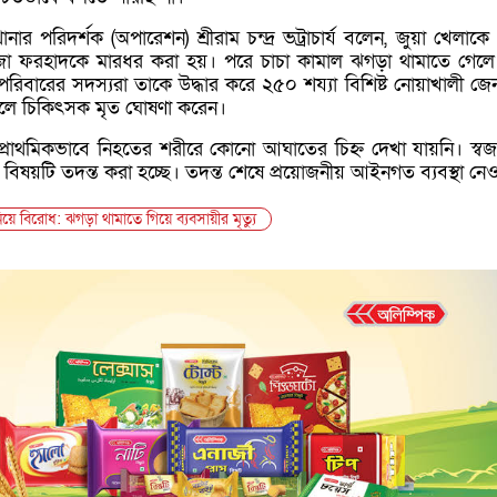
ার পরিদর্শক (অপারেশন) শ্রীরাম চন্দ্র ভট্রাচার্য বলেন, জুয়া খেলাকে ক
া ফরহাদকে মারধর করা হয়। পরে চাচা কামাল ঝগড়া থামাতে গেলে
রিবারের সদস্যরা তাকে উদ্ধার করে ২৫০ শয্যা বিশিষ্ট নোয়াখালী জে
েলে চিকিৎসক মৃত ঘোষণা করেন।
্রাথমিকভাবে নিহতের শরীরে কোনো আঘাতের চিহ্ন দেখা যায়নি। স্ব
বিষয়টি তদন্ত করা হচ্ছে। তদন্ত শেষে প্রয়োজনীয় আইনগত ব্যবস্থা নে
ে বিরোধ: ঝগড়া থামাতে গিয়ে ব্যবসায়ীর মৃত্যু