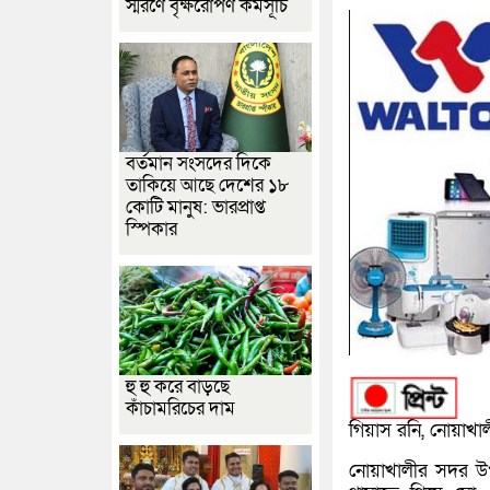
স্মরণে বৃক্ষরোপণ কর্মসূচি
বর্তমান সংসদের দিকে
তাকিয়ে আছে দেশের ১৮
কোটি মানুষ: ভারপ্রাপ্ত
স্পিকার
হু হু করে বাড়ছে
কাঁচামরিচের দাম
গিয়াস রনি, নোয়াখালী
নোয়াখালীর সদর উপ