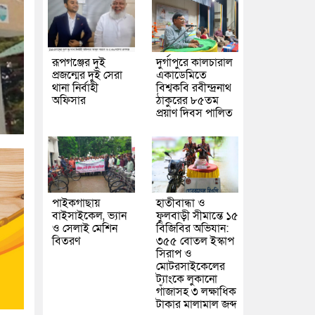
রূপগঞ্জের দুই
দুর্গাপুরে কালচারাল
প্রজন্মের দুই সেরা
একাডেমিতে
থানা নির্বাহী
বিশ্বকবি রবীন্দ্রনাথ
অফিসার
ঠাকুরের ৮৫তম
প্রয়াণ দিবস পালিত
পাইকগাছায়
হাতীবান্ধা ও
বাইসাইকেল, ভ্যান
ফুলবাড়ী সীমান্তে ১৫
ও সেলাই মেশিন
বিজিবির অভিযান:
বিতরণ
৩৫৫ বোতল ইস্কাপ
সিরাপ ও
মোটরসাইকেলের
ট্যাংকে লুকানো
গাঁজাসহ ৩ লক্ষাধিক
টাকার মালামাল জব্দ