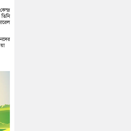
েন্দ্র
 তিনি
নারেল
জনদের
ওয়া