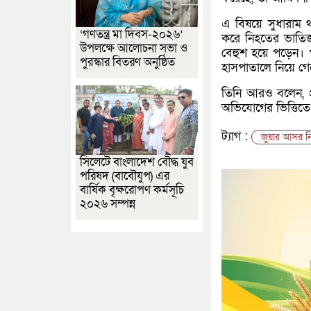
এ বিষয়ে সুধারাম থান
‘গণতন্ত্র মা দিবস-২০২৬’
করে নিহতের ভাতিজ
উপলক্ষে আলোচনা সভা ও
বেহুশ হয়ে পড়েন। প
পুরস্কার বিতরণ অনুষ্ঠিত
হাসপাতালে নিয়ে গ
তিনি আরও বলেন, প
অভিযোগের ভিত্তিতে 
ট্যাগ :
জুয়ার আসর নিয়
সিলেটে বাংলাদেশ বৌদ্ধ যুব
পরিষদ (বাবৌযুপ) এর
বার্ষিক বৃক্ষরোপণ কর্মসূচি
২০২৬ সম্পন্ন