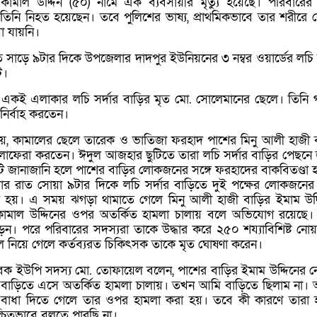
কামাল উদ্দিন (৫০) নামে এক ব্যবসায়ীর মৃত্যু হয়েছে। পরিবারের 
য় তিনি নিহত হয়েছেন। তবে পুলিশের ভাষ্য, প্রাথমিকভাবে তার শরীরে
া যায়নি।
ত সাড়ে ৯টার দিকে উপজেলার দাদপুর ইউনিয়নের ৩ নম্বর ওয়ার্ডের লচি স
ে।
ন একই এলাকার লচি সর্দার বাড়ির মৃত মো. সোলেমানের ছেলে। তিনি 
নির্বাহ করতেন।
না যায়, কামালের ছেলে তারেক ও ভাতিজা ফরহাদ পাশের মিনু আলী হাজী 
 চলাফেরা করতেন। ঈদুল আজহার ছুটিতে তারা লচি সর্দার বাড়ির পেছনে 
 জানাজানি হলে পাশের বাড়ির লোকজনের সঙ্গে ফরহাদের বাকবিতণ্ডা 
র রাত সোয়া ৯টার দিকে লচি সর্দার বাড়িতে দুই পক্ষের লোকজনের 
হয়। এ সময় ঝগড়া থামাতে গেলে মিনু আলী হাজী বাড়ির ইমাম উদ্
কামাল উদ্দিনের ওপর অতর্কিত হামলা চালায় বলে অভিযোগ রয়েছে
ড়েন। পরে পরিবারের সদস্যরা তাকে উদ্ধার করে ২৫০ শয্যাবিশিষ্ট নোয়
 নিয়ে গেলে কর্তব্যরত চিকিৎসক তাকে মৃত ঘোষণা করেন।
ক ইউপি সদস্য মো. তোফায়েল বলেন, পাশের বাড়ির ইমাম উদ্দিনের নেত
াড়িতে এসে অতর্কিত হামলা চালায়। তখন আমি বাড়িতে ছিলাম না।
বাধা দিতে গেলে তার ওপর হামলা করা হয়। তবে কী কারণে তারা 
্চিতভাবে বলতে পারছি না।