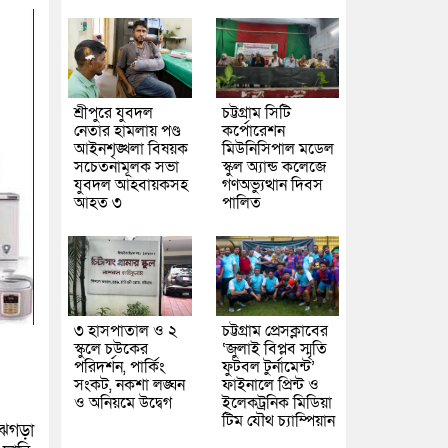
শ্রীপুরে যুবদল
চট্টগ্রাম সিটি
নেতার হামলায় পণ্ড
কর্পোরেশন
আইনশৃঙ্খলা বিষয়ক
মিউনিসিপাল মডেল
সচেতনামূলক সভা
স্কুল অ্যান্ড কলেজে
যুবদল আহবায়কসহ
গণঅভ্যুত্থান দিবস
আহত ৩
পালিত
৩ হাসপাতাল ও ২
চট্টগ্রাম প্রেসক্লাবের
স্কুলে চউকের
‘জুলাই বিপ্লব স্মৃতি
পরিদর্শন, পার্কিং
ফুটবল টুর্নামেন্ট’
সংকট, নকশা লঙ্ঘন
ফাইনালে প্রিন্ট ও
ও অনিয়মে উদ্বেগ
ইলেকট্রনিক মিডিয়া
টিম যৌথ চ্যাম্পিয়ান
 ঝগড়া