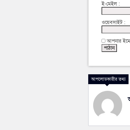
ই-মেইল :
ওয়েবসাইট :
আপনার ইমেইল
আপলোডকারীর তথ্য